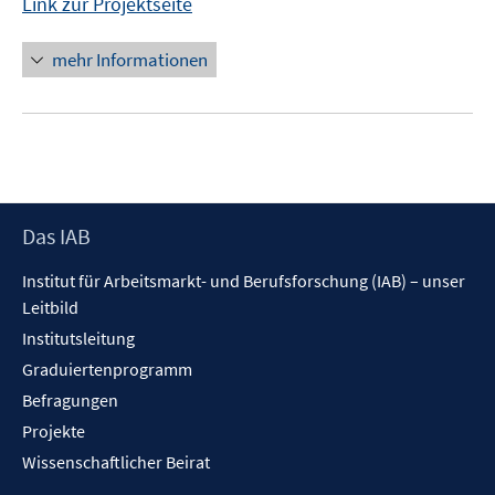
Link zur Projektseite
mehr Informationen
Footer
Das IAB
Inhalt
Institut für Arbeitsmarkt- und Berufsforschung (IAB) – unser
Leitbild
Institutsleitung
Graduiertenprogramm
Befragungen
Projekte
Wissenschaftlicher Beirat