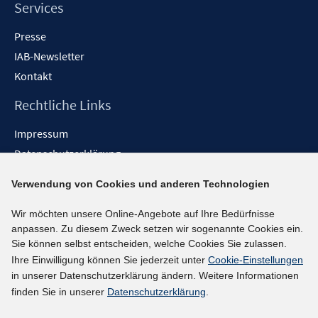
Services
Presse
IAB-Newsletter
Kontakt
Rechtliche Links
Impressum
Datenschutzerklärung
Erklärung zur Barrierefreiheit
Verwendung von Cookies und anderen Technologien
Barrieren melden
Wir möchten unsere Online-Angebote auf Ihre Bedürfnisse
Social-Media-Kanäle
anpassen. Zu diesem Zweck setzen wir sogenannte Cookies ein.
Sie können selbst entscheiden, welche Cookies Sie zulassen.
BlueSky
Ihre Einwilligung können Sie jederzeit unter
Cookie-Einstellungen
YouTube
in unserer Datenschutzerklärung ändern. Weitere Informationen
LinkedIn
finden Sie in unserer
Datenschutzerklärung
.
XING