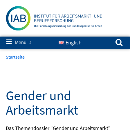
Springe
zum
Inhalt
Suchen nach:
≡
English
Menü
✘
Startseite
Gender und
Arbeitsmarkt
Das Themendossier "Gender und Arbeitsmarkt"