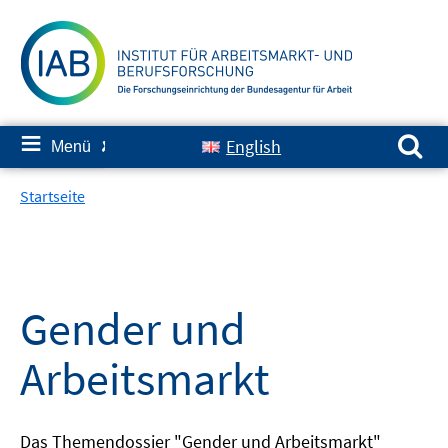
Springe
zum
Inhalt
Suchen nach:
≡
English
Menü
✘
Startseite
Gender und
Arbeitsmarkt
Das Themendossier "Gender und Arbeitsmarkt"