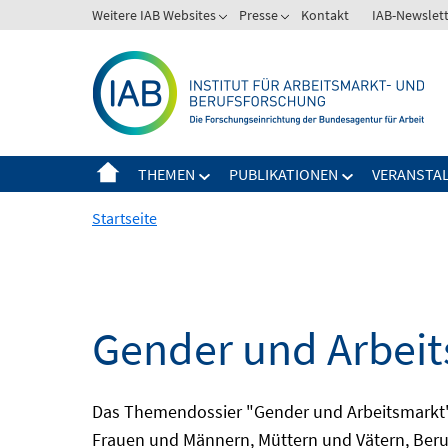
Springe
Weitere IAB Websites
Presse
Kontakt
IAB-Newslet
zum
Inhalt
THEMEN
PUBLIKATIONEN
VERANSTA
Startseite
Gender und Arbei
Das Themendossier "Gender und Arbeitsmarkt" 
Frauen und Männern, Müttern und Vätern, Beru