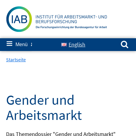
Springe
zum
Inhalt
Suchen nach:
≡
English
Menü
✘
Startseite
Gender und
Arbeitsmarkt
Das Themendossier "Gender und Arbeitsmarkt"