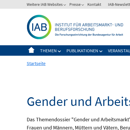
Springe
Weitere IAB Websites
Presse
Kontakt
IAB-Newslet
zum
Inhalt
THEMEN
PUBLIKATIONEN
VERANSTA
Startseite
Gender und Arbei
Das Themendossier "Gender und Arbeitsmarkt" 
Frauen und Männern, Müttern und Vätern, Beru