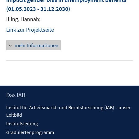
(01.05.2023 - 31.12.2030)
Illing, Hannah;
Link zur Projektseite
mehr Informationen
Footer
Das IAB
Inhalt
Institut für Arbeitsmarkt- und Berufsforschung (IAB) – unser
Leitbild
Institutsleitung
Graduiertenprogramm