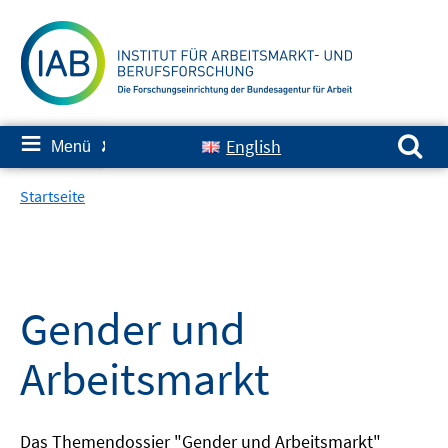
Springe
zum
Inhalt
Suchen nach:
≡
English
Menü
✘
Startseite
Gender und
Arbeitsmarkt
Das Themendossier "Gender und Arbeitsmarkt"