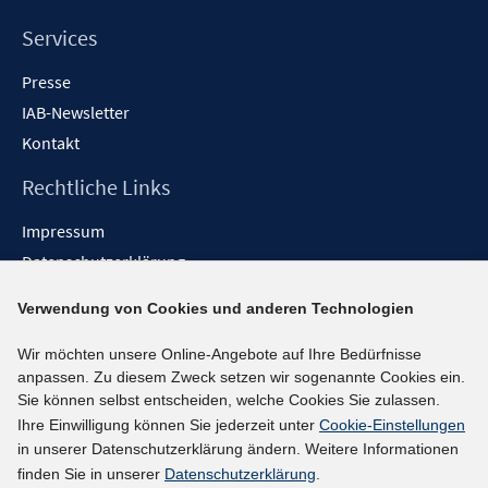
Services
Presse
IAB-Newsletter
Kontakt
Rechtliche Links
Impressum
Datenschutzerklärung
Erklärung zur Barrierefreiheit
Verwendung von Cookies und anderen Technologien
Barrieren melden
Wir möchten unsere Online-Angebote auf Ihre Bedürfnisse
Social-Media-Kanäle
anpassen. Zu diesem Zweck setzen wir sogenannte Cookies ein.
Sie können selbst entscheiden, welche Cookies Sie zulassen.
BlueSky
Ihre Einwilligung können Sie jederzeit unter
Cookie-Einstellungen
YouTube
in unserer Datenschutzerklärung ändern. Weitere Informationen
LinkedIn
finden Sie in unserer
Datenschutzerklärung
.