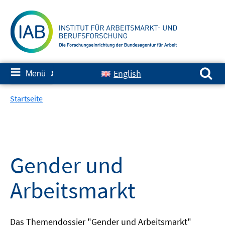
Springe
zum
Inhalt
Suchen nach:
≡
English
Menü
✘
Startseite
Gender und
Arbeitsmarkt
Das Themendossier "Gender und Arbeitsmarkt"