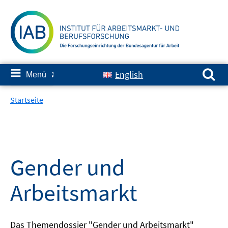
Springe
zum
Inhalt
Suchen nach:
≡
English
Menü
✘
Startseite
Gender und
Arbeitsmarkt
Das Themendossier "Gender und Arbeitsmarkt"