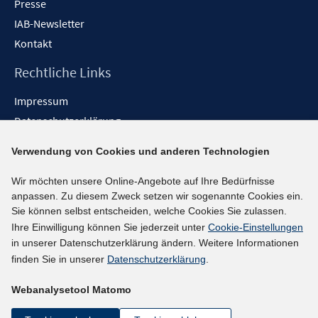
Presse
IAB-Newsletter
Kontakt
Rechtliche Links
Impressum
Datenschutzerklärung
Erklärung zur Barrierefreiheit
Verwendung von Cookies und anderen Technologien
Barrieren melden
Wir möchten unsere Online-Angebote auf Ihre Bedürfnisse
Social-Media-Kanäle
anpassen. Zu diesem Zweck setzen wir sogenannte Cookies ein.
Sie können selbst entscheiden, welche Cookies Sie zulassen.
BlueSky
Ihre Einwilligung können Sie jederzeit unter
Cookie-Einstellungen
YouTube
in unserer Datenschutzerklärung ändern. Weitere Informationen
LinkedIn
finden Sie in unserer
Datenschutzerklärung
.
XING
Webanalysetool Matomo
kununu
Netiquette