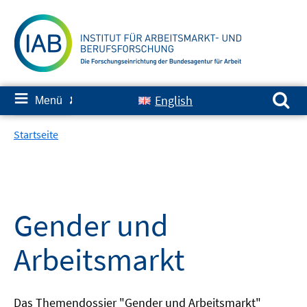
Springe
zum
Inhalt
Suchen nach:
≡
English
Menü
✘
Startseite
Gender und
Arbeitsmarkt
Das Themendossier "Gender und Arbeitsmarkt"