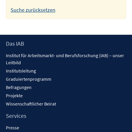
Suche zurücksetzen
Footer
Das IAB
Inhalt
Institut für Arbeitsmarkt- und Berufsforschung (IAB) – unser
Leitbild
Institutsleitung
Graduiertenprogramm
Befragungen
Projekte
Wissenschaftlicher Beirat
Services
Presse