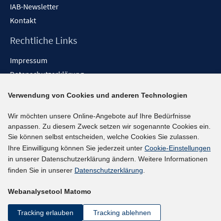
IAB-Newsletter
Kontakt
Rechtliche Links
Impressum
Datenschutzerklärung
Erklärung zur Barrierefreiheit
Verwendung von Cookies und anderen Technologien
Barrieren melden
Wir möchten unsere Online-Angebote auf Ihre Bedürfnisse
Social-Media-Kanäle
anpassen. Zu diesem Zweck setzen wir sogenannte Cookies ein.
Sie können selbst entscheiden, welche Cookies Sie zulassen.
BlueSky
Ihre Einwilligung können Sie jederzeit unter
Cookie-Einstellungen
YouTube
in unserer Datenschutzerklärung ändern. Weitere Informationen
LinkedIn
finden Sie in unserer
Datenschutzerklärung
.
XING
Webanalysetool Matomo
kununu
Netiquette
Tracking erlauben
Tracking ablehnen