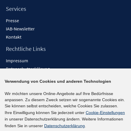
Services
Presse
IAB-Newsletter
Kontakt
Rechtliche Links
Impressum
Datenschutzerklärung
Erklärung zur Barrierefreiheit
Verwendung von Cookies und anderen Technologien
Barrieren melden
Wir möchten unsere Online-Angebote auf Ihre Bedürfnisse
Social-Media-Kanäle
anpassen. Zu diesem Zweck setzen wir sogenannte Cookies ein.
Sie können selbst entscheiden, welche Cookies Sie zulassen.
BlueSky
Ihre Einwilligung können Sie jederzeit unter
Cookie-Einstellungen
YouTube
in unserer Datenschutzerklärung ändern. Weitere Informationen
LinkedIn
finden Sie in unserer
Datenschutzerklärung
.