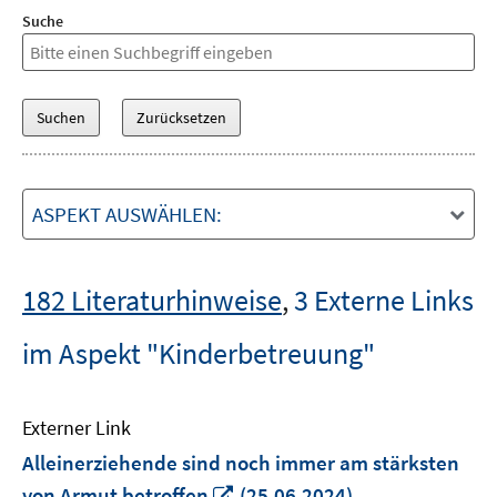
Suche
ASPEKT AUSWÄHLEN:
182 Literaturhinweise
,
3 Externe Links
im Aspekt "Kinderbetreuung"
Externer Link
Alleinerziehende sind noch immer am stärksten
In
von Armut betroffen
(25.06.2024)