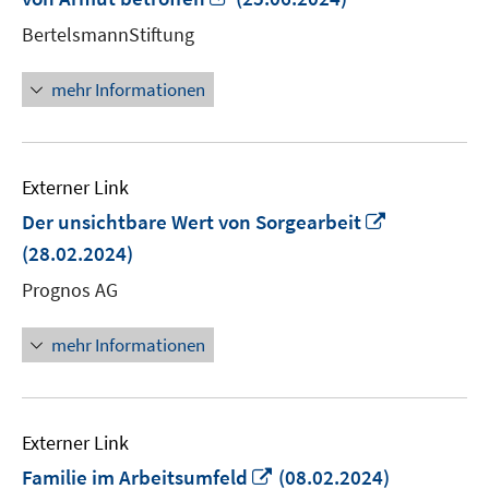
neuem
BertelsmannStiftung
Fenster
öffnen
mehr Informationen
Externer Link
In
Der unsichtbare Wert von Sorgearbeit
neuem
(28.02.2024)
Fenster
Prognos AG
öffnen
mehr Informationen
Externer Link
In
Familie im Arbeitsumfeld
(08.02.2024)