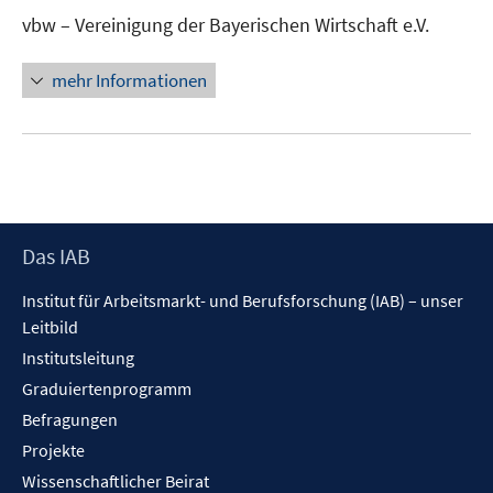
neuem
vbw – Vereinigung der Bayerischen Wirtschaft e.V.
Fenster
öffnen
mehr Informationen
Footer
Das IAB
Inhalt
Institut für Arbeitsmarkt- und Berufsforschung (IAB) – unser
Leitbild
Institutsleitung
Graduiertenprogramm
Befragungen
Projekte
Wissenschaftlicher Beirat