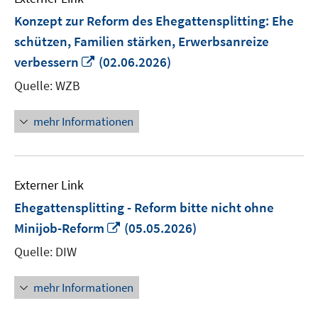
Konzept zur Reform des Ehegattensplitting: Ehe
schützen, Familien stärken, Erwerbsanreize
In
verbessern
(02.06.2026)
neuem
Quelle: WZB
Fenster
öffnen
mehr Informationen
Externer Link
Ehegattensplitting - Reform bitte nicht ohne
In
Minijob-Reform
(05.05.2026)
neuem
Quelle: DIW
Fenster
öffnen
mehr Informationen