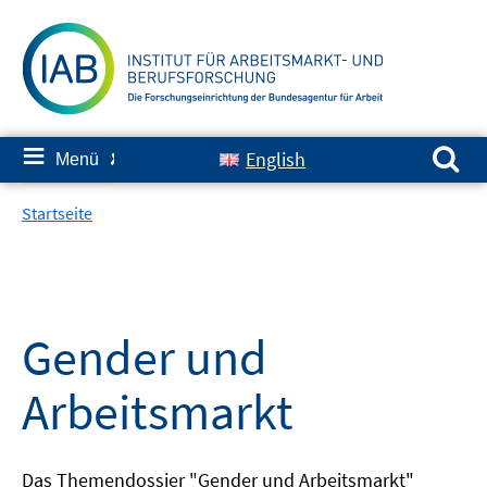
Springe
zum
Inhalt
Suchen nach:
≡
English
Menü
✘
Startseite
Gender und
Arbeitsmarkt
Das Themendossier "Gender und Arbeitsmarkt"