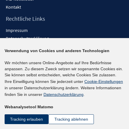
Kontakt
Rechtliche Links
Impressum
Datenschutzerklärung
Erklärung zur Barrierefreiheit
Verwendung von Cookies und anderen Technologien
Barrieren melden
Wir möchten unsere Online-Angebote auf Ihre Bedürfnisse
Social-Media-Kanäle
anpassen. Zu diesem Zweck setzen wir sogenannte Cookies ein.
Sie können selbst entscheiden, welche Cookies Sie zulassen.
BlueSky
Ihre Einwilligung können Sie jederzeit unter
Cookie-Einstellungen
YouTube
in unserer Datenschutzerklärung ändern. Weitere Informationen
LinkedIn
finden Sie in unserer
Datenschutzerklärung
.
XING
Webanalysetool Matomo
kununu
Netiquette
Tracking erlauben
Tracking ablehnen