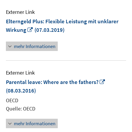
Externer Link
Elterngeld Plus: Flexible Leistung mit unklarer
In
Wirkung
(07.03.2019)
neuem
Fenster
mehr Informationen
öffnen
Externer Link
In
Parental leave: Where are the fathers?
neuem
(08.03.2016)
Fenster
OECD
öffnen
Quelle: OECD
mehr Informationen