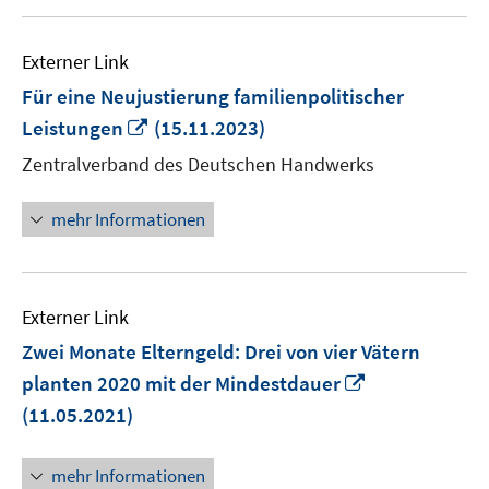
Externer Link
Für eine Neujustierung familienpolitischer
In
Leistungen
(15.11.2023)
neuem
Zentralverband des Deutschen Handwerks
Fenster
öffnen
mehr Informationen
Externer Link
Zwei Monate Elterngeld: Drei von vier Vätern
In
planten 2020 mit der Mindestdauer
neuem
(11.05.2021)
Fenster
öffnen
mehr Informationen