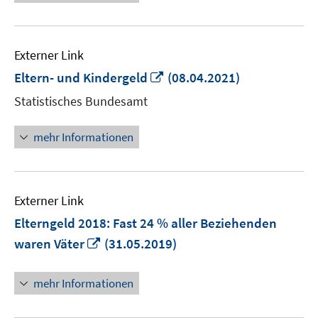
Externer Link
In
Eltern- und Kindergeld
(08.04.2021)
neuem
Statistisches Bundesamt
Fenster
öffnen
mehr Informationen
Externer Link
Elterngeld 2018: Fast 24 % aller Beziehenden
In
waren Väter
(31.05.2019)
neuem
Fenster
mehr Informationen
öffnen