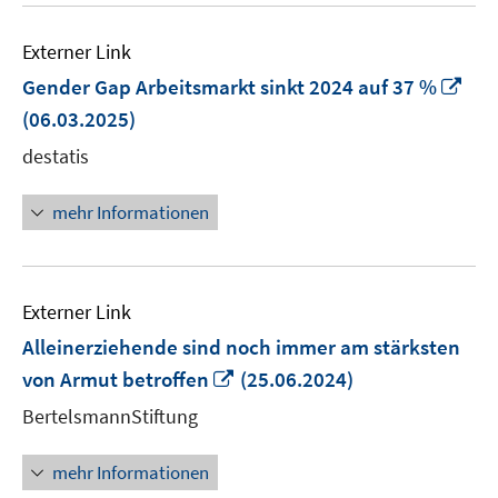
Externer Link
In
Gender Gap Arbeitsmarkt sinkt 2024 auf 37 %
ne
(06.03.2025)
Fen
destatis
öff
mehr Informationen
Externer Link
Alleinerziehende sind noch immer am stärksten
In
von Armut betroffen
(25.06.2024)
neuem
BertelsmannStiftung
Fenster
öffnen
mehr Informationen