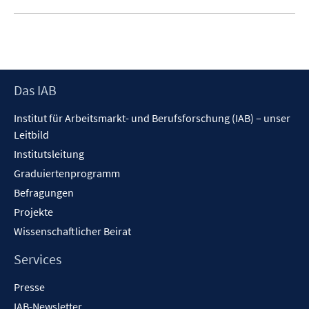
Footer
Das IAB
Inhalt
Institut für Arbeitsmarkt- und Berufsforschung (IAB) – unser
Leitbild
Institutsleitung
Graduiertenprogramm
Befragungen
Projekte
Wissenschaftlicher Beirat
Services
Presse
IAB-Newsletter