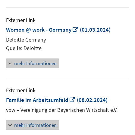
Externer Link
In
Women @ work - Germany
(01.03.2024)
neuem
Deloitte Germany
Fenster
Quelle: Deloitte
öffnen
mehr Informationen
Externer Link
In
Familie im Arbeitsumfeld
(08.02.2024)
neuem
vbw – Vereinigung der Bayerischen Wirtschaft e.V.
Fenster
öffnen
mehr Informationen