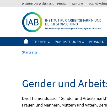
Springe
Weitere IAB Websites
Presse
Kontakt
IAB-Newslet
zum
Inhalt
THEMEN
PUBLIKATIONEN
VERANSTA
Startseite
Gender und Arbei
Das Themendossier "Gender und Arbeitsmarkt" 
Frauen und Männern, Müttern und Vätern, Beru