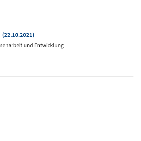
In
(22.10.2021)
neuem
mmenarbeit und Entwicklung
Fenster
öffnen