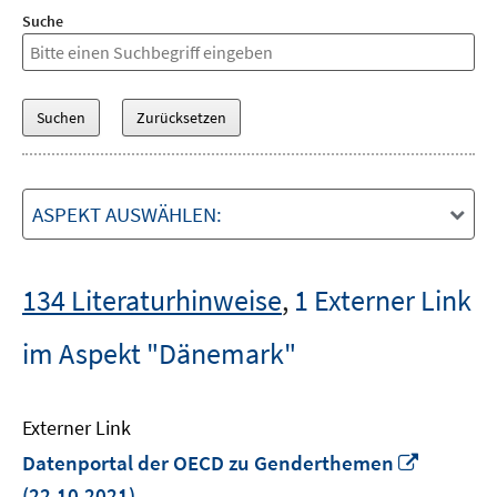
Suche
ASPEKT AUSWÄHLEN:
134 Literaturhinweise
,
1 Externer Link
im Aspekt "Dänemark"
Externer Link
In
Datenportal der OECD zu Genderthemen
neuem
(22.10.2021)