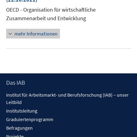
Fenster
OECD - Organisation für wirtschaftliche
öffnen
Zusammenarbeit und Entwicklung
mehr Informationen
Footer
Das IAB
Inhalt
Institut für Arbeitsmarkt- und Berufsforschung (IAB) – unser
Leitbild
Institutsleitung
Graduiertenprogramm
Befragungen
Projekte