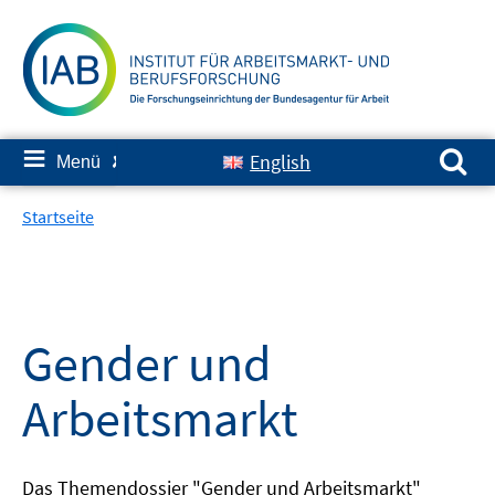
Springe
zum
Inhalt
Suchen nach:
≡
English
Menü
✘
Startseite
Gender und
Arbeitsmarkt
Das Themendossier "Gender und Arbeitsmarkt"