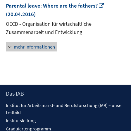
In
Parental leave: Where are the fathers?
neuem
(20.04.2016)
Fenster
OECD - Organisation für wirtschaftliche
öffnen
Zusammenarbeit und Entwicklung
mehr Informationen
Footer
Das IAB
Inhalt
Institut für Arbeitsmarkt- und Berufsforschung (IAB) – unser
Leitbild
Institutsleitung
Graduiertenprogramm