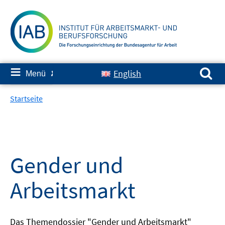
Springe
zum
Inhalt
Suchen nach:
≡
English
Menü
✘
Startseite
Gender und
Arbeitsmarkt
Das Themendossier "Gender und Arbeitsmarkt"