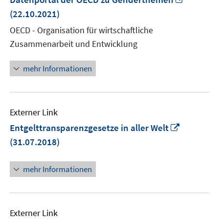
neuem
(22.10.2021)
Fenster
OECD - Organisation für wirtschaftliche
öffnen
Zusammenarbeit und Entwicklung
mehr Informationen
Externer Link
In
Entgelttransparenzgesetze in aller Welt
neuem
(31.07.2018)
Fenster
öffnen
mehr Informationen
Externer Link