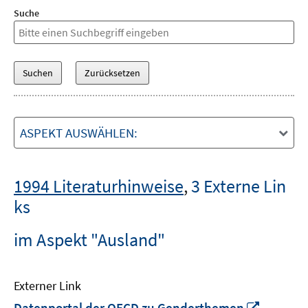
Suche
ASPEKT AUSWÄHLEN:
1994 Literaturhinweise
,
3 Externe Lin
ks
im Aspekt "Ausland"
Externer Link
In
Datenportal der OECD zu Genderthemen