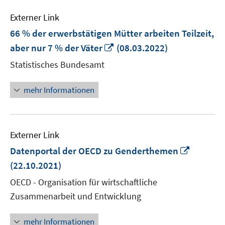
Externer Link
66 % der erwerbstätigen Mütter arbeiten Teilzeit,
In
aber nur 7 % der Väter
(08.03.2022)
neuem
Statistisches Bundesamt
Fenster
öffnen
mehr Informationen
Externer Link
In
Datenportal der OECD zu Genderthemen
neuem
(22.10.2021)
Fenster
OECD - Organisation für wirtschaftliche
öffnen
Zusammenarbeit und Entwicklung
mehr Informationen