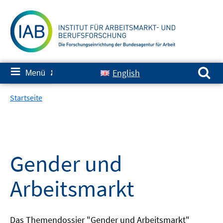
Springe
zum
Inhalt
Suchen nach:
≡
English
Menü
✘
Startseite
Gender und
Arbeitsmarkt
Das Themendossier "Gender und Arbeitsmarkt"