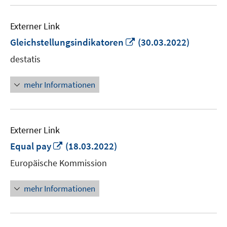
Externer Link
In
Gleichstellungsindikatoren
(30.03.2022)
neuem
destatis
Fenster
öffnen
mehr Informationen
Externer Link
In
Equal pay
(18.03.2022)
neuem
Europäische Kommission
Fenster
öffnen
mehr Informationen