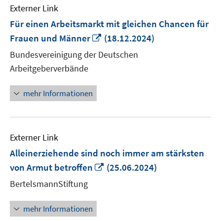
Externer Link
Für einen Arbeitsmarkt mit gleichen Chancen für
In
Frauen und Männer
(18.12.2024)
neuem
Bundesvereinigung der Deutschen
Fenster
Arbeitgeberverbände
öffnen
mehr Informationen
Externer Link
Alleinerziehende sind noch immer am stärksten
In
von Armut betroffen
(25.06.2024)
neuem
BertelsmannStiftung
Fenster
öffnen
mehr Informationen