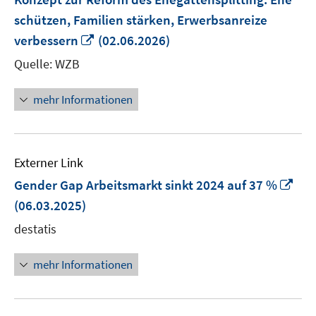
schützen, Familien stärken, Erwerbsanreize
In
verbessern
(02.06.2026)
neuem
Quelle: WZB
Fenster
öffnen
mehr Informationen
Externer Link
In
Gender Gap Arbeitsmarkt sinkt 2024 auf 37 %
ne
(06.03.2025)
Fen
destatis
öff
mehr Informationen