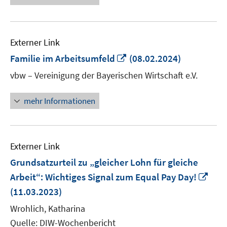
Externer Link
In
Familie im Arbeitsumfeld
(08.02.2024)
neuem
vbw – Vereinigung der Bayerischen Wirtschaft e.V.
Fenster
öffnen
mehr Informationen
Externer Link
Grundsatzurteil zu „gleicher Lohn für gleiche
In
Arbeit“: Wichtiges Signal zum Equal Pay Day!
neu
(11.03.2023)
Fens
Wrohlich, Katharina
öffn
Quelle: DIW-Wochenbericht