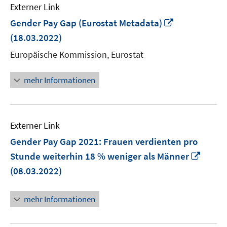
Externer Link
In
Gender Pay Gap (Eurostat Metadata)
neuem
(18.03.2022)
Fenster
Europäische Kommission, Eurostat
öffnen
mehr Informationen
Externer Link
Gender Pay Gap 2021: Frauen verdienten pro
In
Stunde weiterhin 18 % weniger als Männer
neue
(08.03.2022)
Fenst
öffne
mehr Informationen