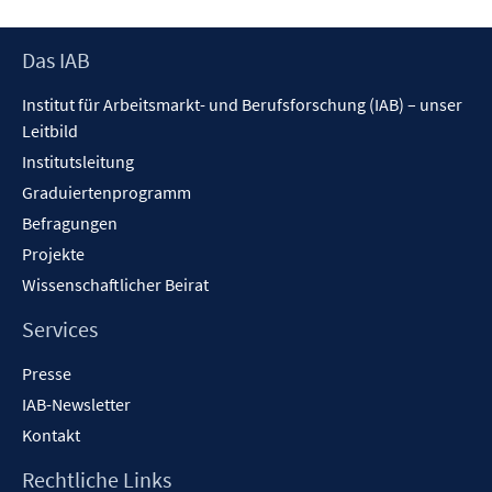
Footer
Das IAB
Inhalt
Institut für Arbeitsmarkt- und Berufsforschung (IAB) – unser
Leitbild
Institutsleitung
Graduiertenprogramm
Befragungen
Projekte
Wissenschaftlicher Beirat
Services
Presse
IAB-Newsletter
Kontakt
Rechtliche Links