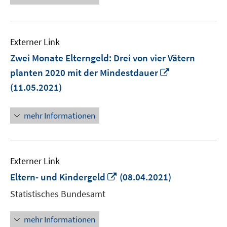
Externer Link
Zwei Monate Elterngeld: Drei von vier Vätern
In
planten 2020 mit der Mindestdauer
neuem
(11.05.2021)
Fenster
öffnen
mehr Informationen
Externer Link
In
Eltern- und Kindergeld
(08.04.2021)
neuem
Statistisches Bundesamt
Fenster
öffnen
mehr Informationen