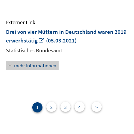
Externer Link
Drei von vier Müttern in Deutschland waren 2019
In
erwerbstätig
(05.03.2021)
neuem
Statistisches Bundesamt
Fenster
öffnen
mehr Informationen
1
2
3
4
>