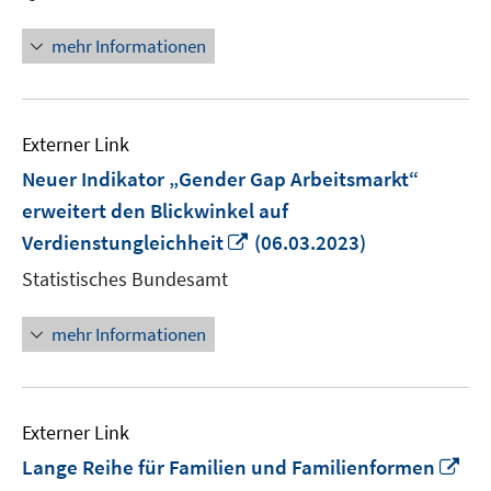
mehr Informationen
Externer Link
Neuer Indikator „Gender Gap Arbeitsmarkt“
erweitert den Blickwinkel auf
In
Verdienstungleichheit
(06.03.2023)
neuem
Statistisches Bundesamt
Fenster
öffnen
mehr Informationen
Externer Link
In
Lange Reihe für Familien und Familienformen
ne