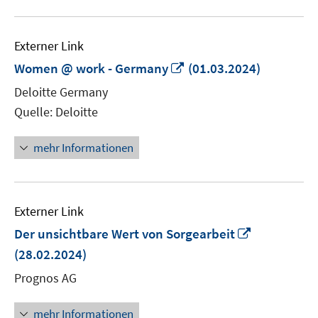
Externer Link
In
Women @ work - Germany
(01.03.2024)
neuem
Deloitte Germany
Fenster
Quelle: Deloitte
öffnen
mehr Informationen
Externer Link
In
Der unsichtbare Wert von Sorgearbeit
neuem
(28.02.2024)
Fenster
Prognos AG
öffnen
mehr Informationen