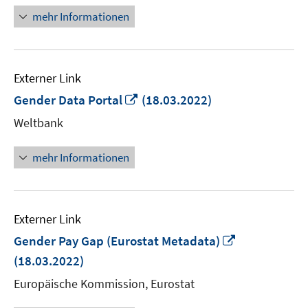
öffnen
mehr Informationen
Externer Link
In
Gender Data Portal
(18.03.2022)
neuem
Weltbank
Fenster
öffnen
mehr Informationen
Externer Link
In
Gender Pay Gap (Eurostat Metadata)
neuem
(18.03.2022)
Fenster
Europäische Kommission, Eurostat
öffnen