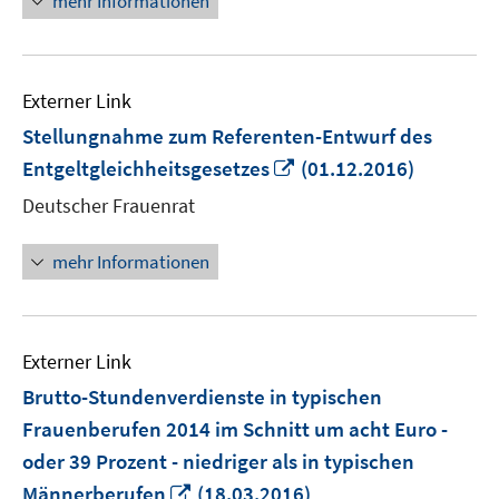
mehr Informationen
Externer Link
Stellungnahme zum Referenten-Entwurf des
In
Entgeltgleichheitsgesetzes
(01.12.2016)
neuem
Deutscher Frauenrat
Fenster
öffnen
mehr Informationen
Externer Link
Brutto-Stundenverdienste in typischen
Frauenberufen 2014 im Schnitt um acht Euro -
oder 39 Prozent - niedriger als in typischen
In
Männerberufen
(18.03.2016)