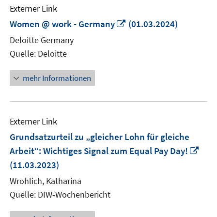
Externer Link
In
Women @ work - Germany
(01.03.2024)
neuem
Deloitte Germany
Fenster
Quelle: Deloitte
öffnen
mehr Informationen
Externer Link
Grundsatzurteil zu „gleicher Lohn für gleiche
In
Arbeit“: Wichtiges Signal zum Equal Pay Day!
neu
(11.03.2023)
Fens
Wrohlich, Katharina
öffn
Quelle: DIW-Wochenbericht