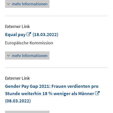
mehr Informationen
Externer Link
In
Equal pay
(18.03.2022)
neuem
Europäische Kommission
Fenster
öffnen
mehr Informationen
Externer Link
Gender Pay Gap 2021: Frauen verdienten pro
In
Stunde weiterhin 18 % weniger als Männer
neue
(08.03.2022)
Fenst
öffne