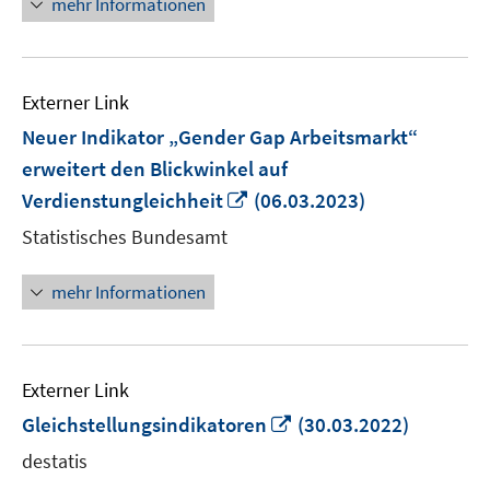
mehr Informationen
Externer Link
Neuer Indikator „Gender Gap Arbeitsmarkt“
erweitert den Blickwinkel auf
In
Verdienstungleichheit
(06.03.2023)
neuem
Statistisches Bundesamt
Fenster
öffnen
mehr Informationen
Externer Link
In
Gleichstellungsindikatoren
(30.03.2022)
neuem
destatis
Fenster