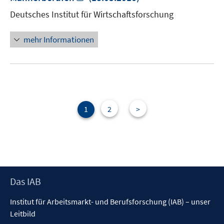
neuem
Deutsches Institut für Wirtschaftsforschung
Fenster
öffnen
mehr Informationen
1
2
>
Footer
Das IAB
Inhalt
Institut für Arbeitsmarkt- und Berufsforschung (IAB) – unser
Leitbild