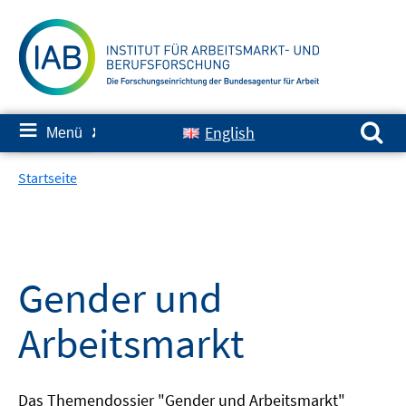
Springe
zum
Inhalt
Suchen nach:
≡
English
Menü
✘
Startseite
Gender und
Arbeitsmarkt
Das Themendossier "Gender und Arbeitsmarkt"