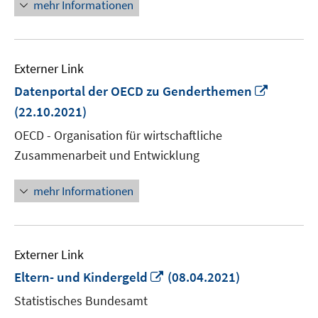
mehr Informationen
Externer Link
In
Datenportal der OECD zu Genderthemen
neuem
(22.10.2021)
Fenster
OECD - Organisation für wirtschaftliche
öffnen
Zusammenarbeit und Entwicklung
mehr Informationen
Externer Link
In
Eltern- und Kindergeld
(08.04.2021)
neuem
Statistisches Bundesamt
Fenster