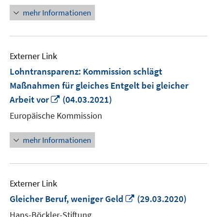
öffnen
mehr Informationen
Externer Link
Lohntransparenz: Kommission schlägt
Maßnahmen für gleiches Entgelt bei gleicher
In
Arbeit vor
(04.03.2021)
neuem
Europäische Kommission
Fenster
öffnen
mehr Informationen
Externer Link
In
Gleicher Beruf, weniger Geld
(29.03.2020)
neuem
Hans-Böckler-Stiftung