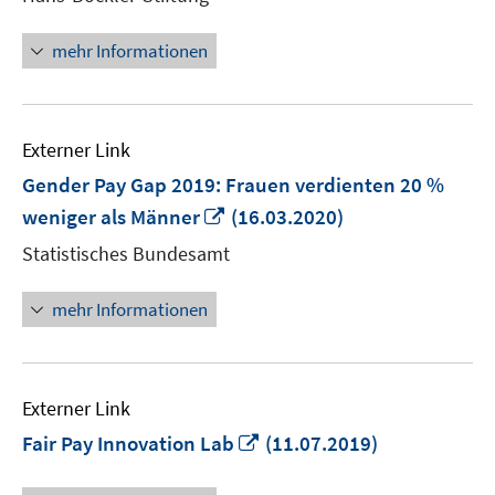
Fenster
öffnen
mehr Informationen
Externer Link
Gender Pay Gap 2019: Frauen verdienten 20 %
In
weniger als Männer
(16.03.2020)
neuem
Statistisches Bundesamt
Fenster
öffnen
mehr Informationen
Externer Link
In
Fair Pay Innovation Lab
(11.07.2019)
neuem
Fenster