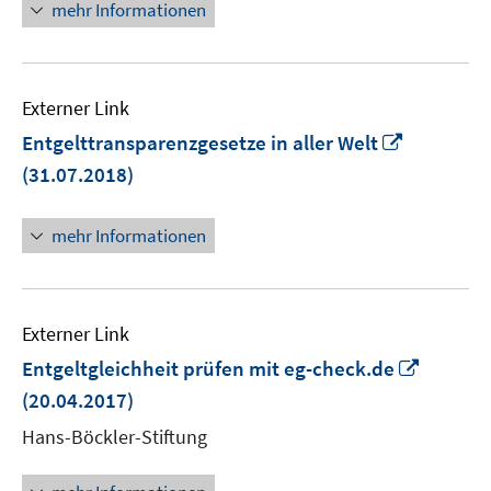
mehr Informationen
öffnen
Externer Link
In
Entgelttransparenzgesetze in aller Welt
neuem
(31.07.2018)
Fenster
öffnen
mehr Informationen
Externer Link
In
Entgeltgleichheit prüfen mit eg-check.de
neuem
(20.04.2017)
Fenster
Hans-Böckler-Stiftung
öffnen