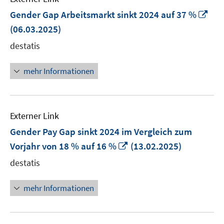
In
Gender Gap Arbeitsmarkt sinkt 2024 auf 37 %
ne
(06.03.2025)
Fen
destatis
öff
mehr Informationen
Externer Link
Gender Pay Gap sinkt 2024 im Vergleich zum
In
Vorjahr von 18 % auf 16 %
(13.02.2025)
neuem
destatis
Fenster
öffnen
mehr Informationen