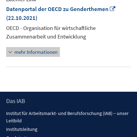
In
Datenportal der OECD zu Genderthemen
neuem
(22.10.2021)
Fenster
OECD - Organisation für wirtschaftliche
öffnen
Zusammenarbeit und Entwicklung
mehr Informationen
Footer
Das IAB
Inhalt
Institut für Arbeitsmarkt- und Berufsforschung (IAB) – unser
Leitbild
Institutsleitung