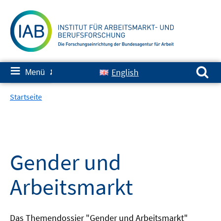
Springe
zum
Inhalt
Suchen nach:
≡
English
Menü
✘
Startseite
Gender und
Arbeitsmarkt
Das Themendossier "Gender und Arbeitsmarkt"