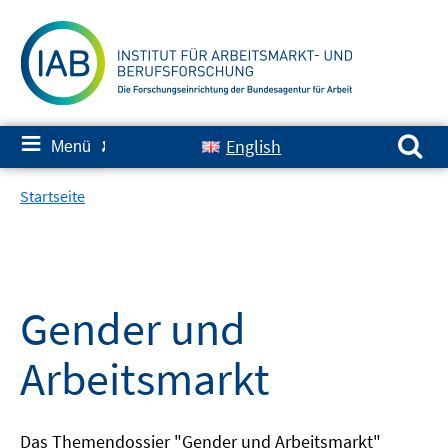
Springe
zum
Inhalt
Suchen nach:
≡
English
Menü
✘
Startseite
Gender und
Arbeitsmarkt
Das Themendossier "Gender und Arbeitsmarkt"