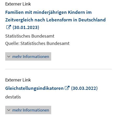
Externer Link
Familien mit minderjährigen Kindern im
Zeitvergleich nach Lebensform in Deutschland
In
(30.01.2023)
neuem
Statistisches Bundesamt
Fenster
Quelle: Statistisches Bundesamt
öffnen
mehr Informationen
Externer Link
In
Gleichstellungsindikatoren
(30.03.2022)
neuem
destatis
Fenster
öffnen
mehr Informationen