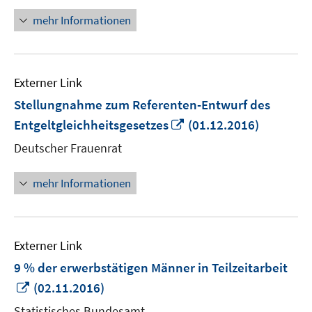
mehr Informationen
Externer Link
Stellungnahme zum Referenten-Entwurf des
In
Entgeltgleichheitsgesetzes
(01.12.2016)
neuem
Deutscher Frauenrat
Fenster
öffnen
mehr Informationen
Externer Link
9 % der erwerbstätigen Männer in Teilzeitarbeit
In
(02.11.2016)
neuem
Statistisches Bundesamt