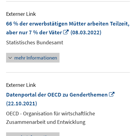
Externer Link
66 % der erwerbstätigen Mütter arbeiten Teilzeit,
In
aber nur 7 % der Väter
(08.03.2022)
neuem
Statistisches Bundesamt
Fenster
öffnen
mehr Informationen
Externer Link
In
Datenportal der OECD zu Genderthemen
neuem
(22.10.2021)
Fenster
OECD - Organisation für wirtschaftliche
öffnen
Zusammenarbeit und Entwicklung