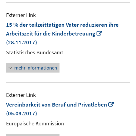
Externer Link
15 % der teilzeittätigen Väter reduzieren ihre
In
Arbeitszeit für die Kinderbetreuung
neuem
(28.11.2017)
Fenster
Statistisches Bundesamt
öffnen
mehr Informationen
Externer Link
In
Vereinbarkeit von Beruf und Privatleben
neuem
(05.09.2017)
Fenster
Europäische Kommission
öffnen