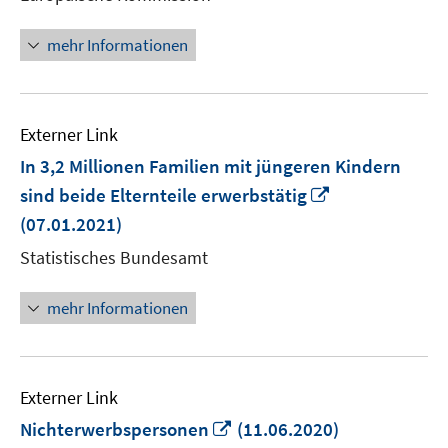
Fenster
öffnen
mehr Informationen
Externer Link
In 3,2 Millionen Familien mit jüngeren Kindern
In
sind beide Elternteile erwerbstätig
neuem
(07.01.2021)
Fenster
Statistisches Bundesamt
öffnen
mehr Informationen
Externer Link
In
Nichterwerbspersonen
(11.06.2020)