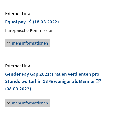
Externer Link
In
Equal pay
(18.03.2022)
neuem
Europäische Kommission
Fenster
öffnen
mehr Informationen
Externer Link
Gender Pay Gap 2021: Frauen verdienten pro
In
Stunde weiterhin 18 % weniger als Männer
neue
(08.03.2022)
Fenst
öffne
mehr Informationen