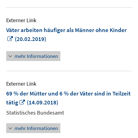
Externer Link
Väter arbeiten häufiger als Männer ohne Kinder
In
(20.02.2019)
neuem
Fenster
mehr Informationen
öffnen
Externer Link
69 % der Mütter und 6 % der Väter sind in Teilzeit
In
tätig
(14.09.2018)
neuem
Statistisches Bundesamt
Fenster
öffnen
mehr Informationen