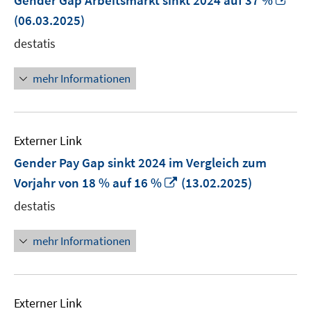
Gender Gap Arbeitsmarkt sinkt 2024 auf 37 %
ne
(06.03.2025)
Fen
destatis
öff
mehr Informationen
Externer Link
Gender Pay Gap sinkt 2024 im Vergleich zum
In
Vorjahr von 18 % auf 16 %
(13.02.2025)
neuem
destatis
Fenster
öffnen
mehr Informationen
Externer Link