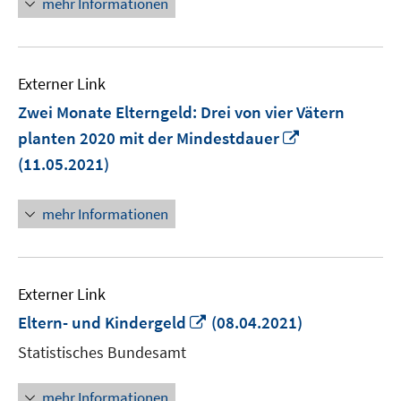
mehr Informationen
Externer Link
Zwei Monate Elterngeld: Drei von vier Vätern
In
planten 2020 mit der Mindestdauer
neuem
(11.05.2021)
Fenster
öffnen
mehr Informationen
Externer Link
In
Eltern- und Kindergeld
(08.04.2021)
neuem
Statistisches Bundesamt
Fenster
öffnen
mehr Informationen