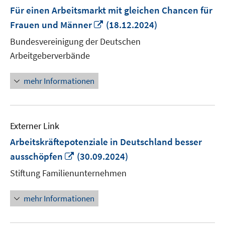
Für einen Arbeitsmarkt mit gleichen Chancen für
In
Frauen und Männer
(18.12.2024)
neuem
Bundesvereinigung der Deutschen
Fenster
Arbeitgeberverbände
öffnen
mehr Informationen
Externer Link
Arbeitskräftepotenziale in Deutschland besser
In
ausschöpfen
(30.09.2024)
neuem
Stiftung Familienunternehmen
Fenster
öffnen
mehr Informationen