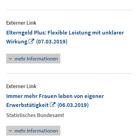
Externer Link
Elterngeld Plus: Flexible Leistung mit unklarer
In
Wirkung
(07.03.2019)
neuem
Fenster
mehr Informationen
öffnen
Externer Link
Immer mehr Frauen leben von eigener
In
Erwerbstätigkeit
(06.03.2019)
neuem
Statistisches Bundesamt
Fenster
öffnen
mehr Informationen