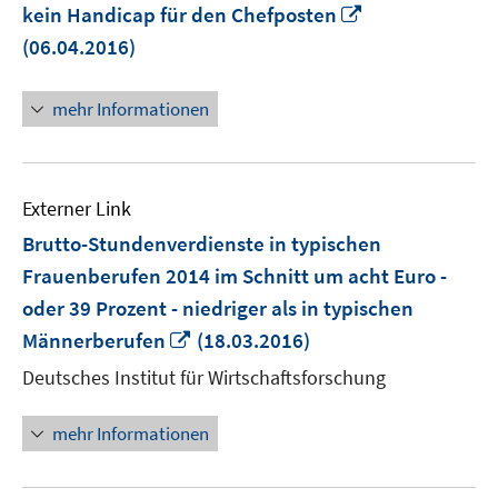
In
kein Handicap für den Chefposten
neuem
(06.04.2016)
Fenster
öffnen
mehr Informationen
Externer Link
Brutto-Stundenverdienste in typischen
Frauenberufen 2014 im Schnitt um acht Euro -
oder 39 Prozent - niedriger als in typischen
In
Männerberufen
(18.03.2016)
neuem
Deutsches Institut für Wirtschaftsforschung
Fenster
öffnen
mehr Informationen