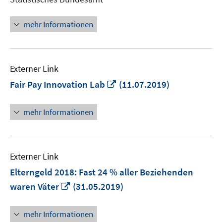
Fenster
öffnen
mehr Informationen
Externer Link
In
Fair Pay Innovation Lab
(11.07.2019)
neuem
Fenster
mehr Informationen
öffnen
Externer Link
Elterngeld 2018: Fast 24 % aller Beziehenden
In
waren Väter
(31.05.2019)
neuem
Fenster
mehr Informationen
öffnen