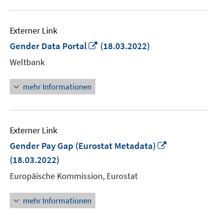
Externer Link
In
Gender Data Portal
(18.03.2022)
neuem
Weltbank
Fenster
öffnen
mehr Informationen
Externer Link
In
Gender Pay Gap (Eurostat Metadata)
neuem
(18.03.2022)
Fenster
Europäische Kommission, Eurostat
öffnen
mehr Informationen