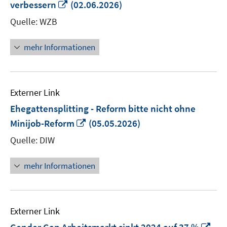
In
verbessern
(02.06.2026)
neuem
Quelle: WZB
Fenster
öffnen
mehr Informationen
Externer Link
Ehegattensplitting - Reform bitte nicht ohne
In
Minijob-Reform
(05.05.2026)
neuem
Quelle: DIW
Fenster
öffnen
mehr Informationen
Externer Link
In