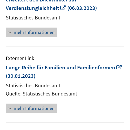
In
Verdienstungleichheit
(06.03.2023)
neuem
Statistisches Bundesamt
Fenster
öffnen
mehr Informationen
Externer Link
In
Lange Reihe für Familien und Familienformen
ne
(30.01.2023)
Fen
Statistisches Bundesamt
öff
Quelle: Statistisches Bundesamt
mehr Informationen