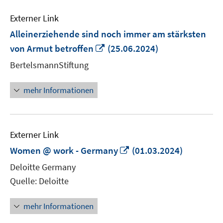
Externer Link
Alleinerziehende sind noch immer am stärksten
In
von Armut betroffen
(25.06.2024)
neuem
BertelsmannStiftung
Fenster
öffnen
mehr Informationen
Externer Link
In
Women @ work - Germany
(01.03.2024)
neuem
Deloitte Germany
Fenster
Quelle: Deloitte
öffnen
mehr Informationen