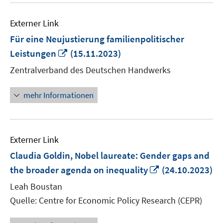
Externer Link
Für eine Neujustierung familienpolitischer
In
Leistungen
(15.11.2023)
neuem
Zentralverband des Deutschen Handwerks
Fenster
öffnen
mehr Informationen
Externer Link
Claudia Goldin, Nobel laureate: Gender gaps and
In
the broader agenda on inequality
(24.10.2023)
neuem
Leah Boustan
Fenster
Quelle: Centre for Economic Policy Research (CEPR)
öffnen