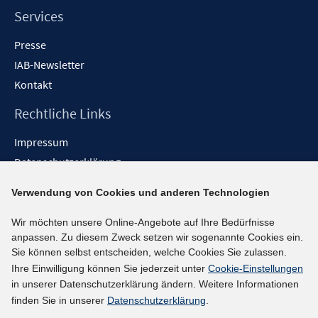
Services
Presse
IAB-Newsletter
Kontakt
Rechtliche Links
Impressum
Datenschutzerklärung
Erklärung zur Barrierefreiheit
Verwendung von Cookies und anderen Technologien
Barrieren melden
Wir möchten unsere Online-Angebote auf Ihre Bedürfnisse
Social-Media-Kanäle
anpassen. Zu diesem Zweck setzen wir sogenannte Cookies ein.
Sie können selbst entscheiden, welche Cookies Sie zulassen.
BlueSky
Ihre Einwilligung können Sie jederzeit unter
Cookie-Einstellungen
YouTube
in unserer Datenschutzerklärung ändern. Weitere Informationen
LinkedIn
finden Sie in unserer
Datenschutzerklärung
.