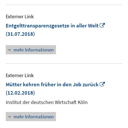
Externer Link
In
Entgelttransparenzgesetze in aller Welt
neuem
(31.07.2018)
Fenster
öffnen
mehr Informationen
Externer Link
In
Mütter kehren früher in den Job zurück
neuem
(12.02.2018)
Fenster
Institut der deutschen Wirtschaft Köln
öffnen
mehr Informationen