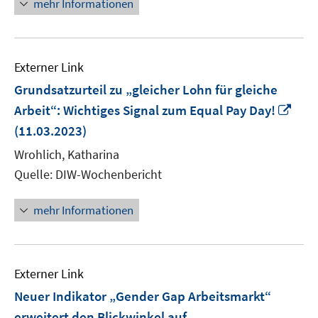
mehr Informationen
Externer Link
Grundsatzurteil zu „gleicher Lohn für gleiche
In
Arbeit“: Wichtiges Signal zum Equal Pay Day!
neu
(11.03.2023)
Fens
Wrohlich, Katharina
öffn
Quelle: DIW-Wochenbericht
mehr Informationen
Externer Link
Neuer Indikator „Gender Gap Arbeitsmarkt“
erweitert den Blickwinkel auf