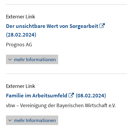
Externer Link
In
Der unsichtbare Wert von Sorgearbeit
neuem
(28.02.2024)
Fenster
Prognos AG
öffnen
mehr Informationen
Externer Link
In
Familie im Arbeitsumfeld
(08.02.2024)
neuem
vbw – Vereinigung der Bayerischen Wirtschaft e.V.
Fenster
öffnen
mehr Informationen