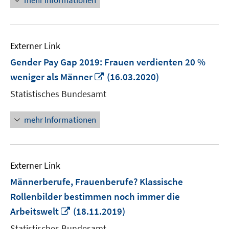
mehr Informationen
Externer Link
Gender Pay Gap 2019: Frauen verdienten 20 %
In
weniger als Männer
(16.03.2020)
neuem
Statistisches Bundesamt
Fenster
öffnen
mehr Informationen
Externer Link
Männerberufe, Frauenberufe? Klassische
Rollenbilder bestimmen noch immer die
In
Arbeitswelt
(18.11.2019)
neuem
Statistisches Bundesamt