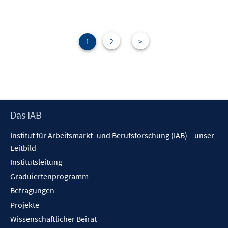
1
2
>
Footer
Das IAB
Inhalt
Institut für Arbeitsmarkt- und Berufsforschung (IAB) – unser
Leitbild
Institutsleitung
Graduiertenprogramm
Befragungen
Projekte
Wissenschaftlicher Beirat