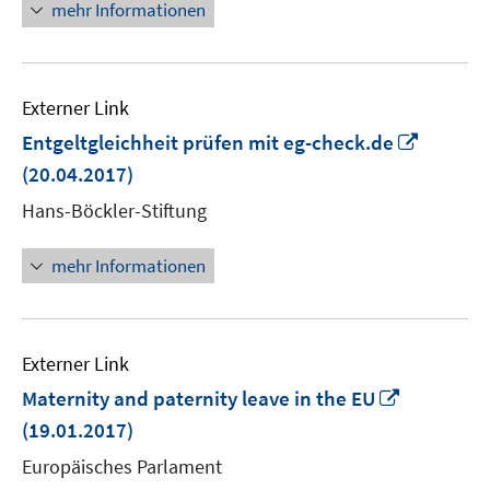
mehr Informationen
Externer Link
In
Entgeltgleichheit prüfen mit eg-check.de
neuem
(20.04.2017)
Fenster
Hans-Böckler-Stiftung
öffnen
mehr Informationen
Externer Link
In
Maternity and paternity leave in the EU
neuem
(19.01.2017)
Fenster
Europäisches Parlament
öffnen