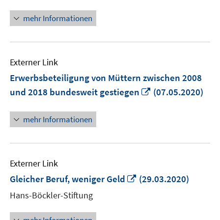
neuem
Fenster
mehr Informationen
öffnen
Externer Link
Erwerbsbeteiligung von Müttern zwischen 2008
In
und 2018 bundesweit gestiegen
(07.05.2020)
neuem
Fenster
mehr Informationen
öffnen
Externer Link
In
Gleicher Beruf, weniger Geld
(29.03.2020)
neuem
Hans-Böckler-Stiftung
Fenster
öffnen