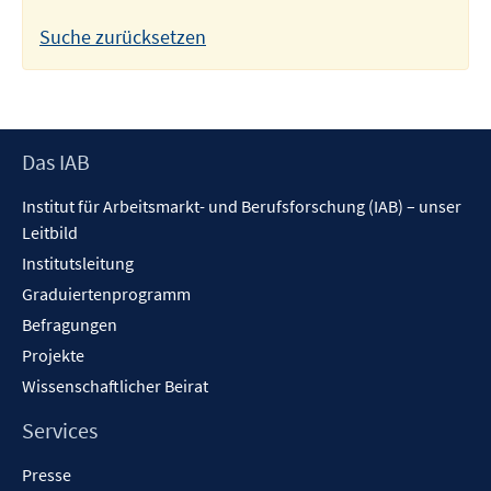
Suche zurücksetzen
Footer
Das IAB
Inhalt
Institut für Arbeitsmarkt- und Berufsforschung (IAB) – unser
Leitbild
Institutsleitung
Graduiertenprogramm
Befragungen
Projekte
Wissenschaftlicher Beirat
Services
Presse