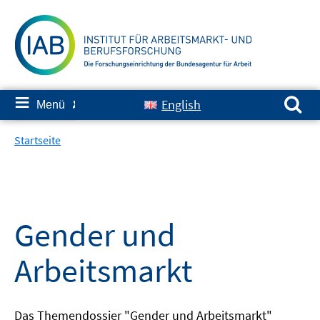
Springe
zum
Inhalt
Suchen nach:
≡
English
Menü
✘
Startseite
Gender und
Arbeitsmarkt
Das Themendossier "Gender und Arbeitsmarkt"