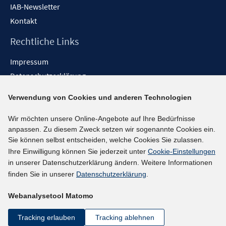
IAB-Newsletter
Kontakt
Rechtliche Links
Impressum
Datenschutzerklärung
Erklärung zur Barrierefreiheit
Verwendung von Cookies und anderen Technologien
Barrieren melden
Wir möchten unsere Online-Angebote auf Ihre Bedürfnisse
Social-Media-Kanäle
anpassen. Zu diesem Zweck setzen wir sogenannte Cookies ein.
Sie können selbst entscheiden, welche Cookies Sie zulassen.
BlueSky
Ihre Einwilligung können Sie jederzeit unter
Cookie-Einstellungen
YouTube
in unserer Datenschutzerklärung ändern. Weitere Informationen
LinkedIn
finden Sie in unserer
Datenschutzerklärung
.
XING
Webanalysetool Matomo
kununu
Netiquette
Tracking erlauben
Tracking ablehnen