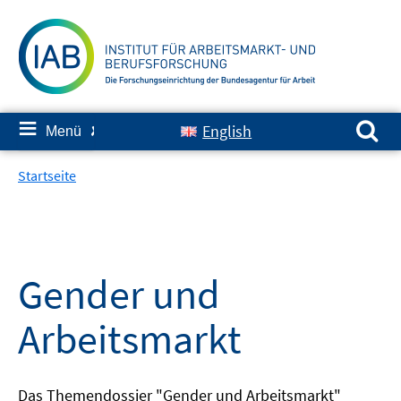
Springe
zum
Inhalt
Suchen nach:
≡
English
Menü
✘
Startseite
Gender und
Arbeitsmarkt
Das Themendossier "Gender und Arbeitsmarkt"