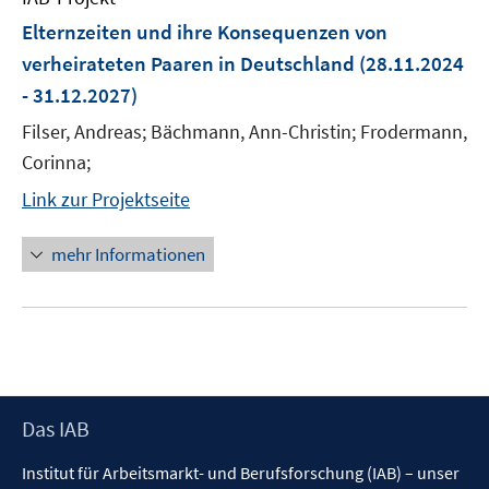
Elternzeiten und ihre Konsequenzen von
verheirateten Paaren in Deutschland
(28.11.2024
- 31.12.2027)
Filser, Andreas; Bächmann, Ann-Christin; Frodermann,
Corinna;
Link zur Projektseite
mehr Informationen
Footer
Das IAB
Inhalt
Institut für Arbeitsmarkt- und Berufsforschung (IAB) – unser