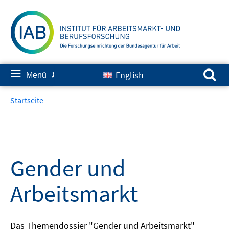
Springe
zum
Inhalt
Suchen nach:
≡
English
Menü
✘
Startseite
Gender und
Arbeitsmarkt
Das Themendossier "Gender und Arbeitsmarkt"