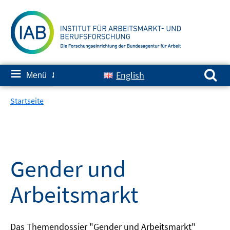
Springe
zum
Inhalt
Suchen nach:
≡
English
Menü
✘
Startseite
Gender und
Arbeitsmarkt
Das Themendossier "Gender und Arbeitsmarkt"