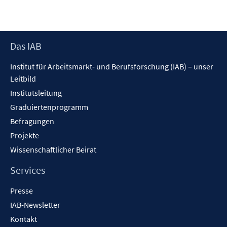
Footer
Das IAB
Inhalt
Institut für Arbeitsmarkt- und Berufsforschung (IAB) – unser
Leitbild
Institutsleitung
Graduiertenprogramm
Befragungen
Projekte
Wissenschaftlicher Beirat
Services
Presse
IAB-Newsletter
Kontakt