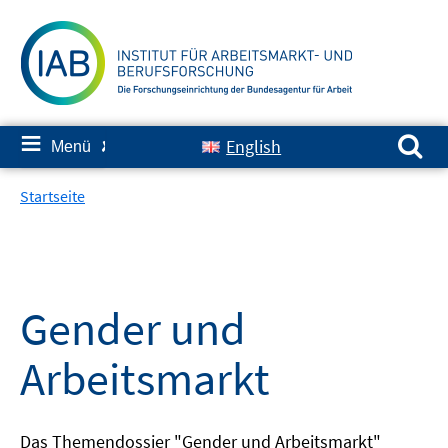
Springe
zum
Inhalt
Suchen nach:
≡
English
Menü
✘
Startseite
Gender und
Arbeitsmarkt
Das Themendossier "Gender und Arbeitsmarkt"