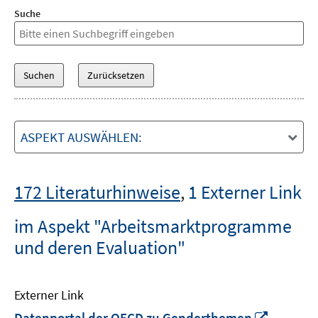
Suche
ASPEKT AUSWÄHLEN:
172 Literaturhinweise
,
1 Externer Link
im Aspekt "Arbeitsmarktprogramme
und deren Evaluation"
Externer Link
In
Datenportal der OECD zu Genderthemen