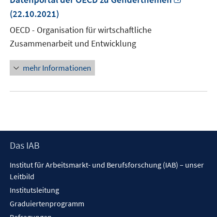
neuem
(22.10.2021)
Fenster
OECD - Organisation für wirtschaftliche
öffnen
Zusammenarbeit und Entwicklung
mehr Informationen
Footer
Das IAB
Inhalt
Institut für Arbeitsmarkt- und Berufsforschung (IAB) – unser
Leitbild
Institutsleitung
Graduiertenprogramm