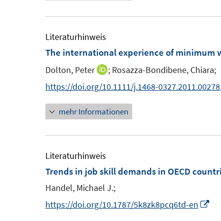
u
ö
e
f
m
Literaturhinweis
f
F
The international experience of minimum
n
e
e
Dolton, Peter
;
Rosazza-Bondibene, Chiara;
I
n
n
n
https://doi.org/10.1111/j.1468-0327.2011.00278
s
n
t
mehr Informationen
e
e
u
r
e
ö
m
Literaturhinweis
f
F
Trends in job skill demands in OECD countr
f
e
n
Handel, Michael J.;
n
e
I
https://doi.org/10.1787/5k8zk8pcq6td-en
s
n
n