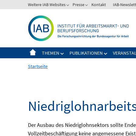
Springe
Weitere IAB Websites
Presse
Kontakt
IAB-Newslet
zum
Inhalt
THEMEN
PUBLIKATIONEN
VERANSTA
Startseite
Niedriglohnarbeit
Der Ausbau des Niedriglohnsektors sollte Ende d
Vollzeitbeschäftigung keine angemessene Existe