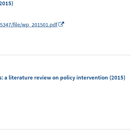
2015)
n
e
n
I
105347/file/wp_201501.pdf
n
n
e
u
e
m
s
:
a literature review on policy intervention
(2015)
F
e
n
s
t
e
r