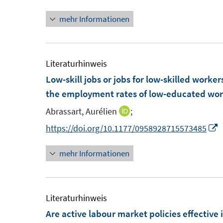
e
n
r
r
e
mehr Informationen
u
e
ö
ö
r
e
u
f
f
ö
m
e
f
f
f
F
m
Literaturhinweis
n
n
f
e
F
Low-skill jobs or jobs for low-skilled worker
e
e
n
n
e
the employment rates of low-educated work
n
n
e
s
n
n
Abrassart, Aurélien
;
I
t
s
n
I
https://doi.org/10.1177/0958928715573485
e
t
n
n
r
e
mehr Informationen
e
n
ö
r
u
e
f
ö
e
u
f
f
m
e
Literaturhinweis
n
f
F
Are active labour market policies effective 
e
n