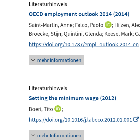
m
e
Literaturhinweis
f
F
m
OECD employment outlook 2014
(2014)
f
e
F
n
Saint-Martin, Anne;
Falco, Paolo
;
Hijzen, Al
I
n
e
e
Broecke, Stijn;
Quintini, Glenda;
Keese, Mark;
Ca
n
s
n
n
n
https://doi.org/10.1787/empl_outlook-2014-en
t
s
e
e
t
mehr Informationen
u
r
e
e
ö
r
m
f
ö
F
Literaturhinweis
f
f
e
Setting the minimum wage
(2012)
n
f
n
e
n
Boeri, Tito
;
I
s
n
e
n
https://doi.org/10.1016/j.labeco.2012.01.001
t
n
n
e
mehr Informationen
e
r