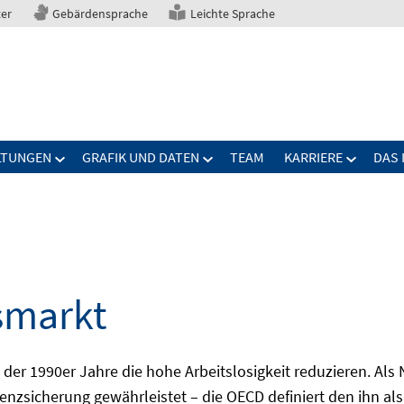
ter
Gebärdensprache
Leichte Sprache
LTUNGEN
GRAFIK UND DATEN
TEAM
KARRIERE
DAS 
smarkt
er 1990er Jahre die hohe Arbeitslosigkeit reduzieren. Als Ni
nzsicherung gewährleistet – die OECD definiert den ihn als