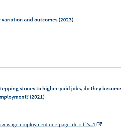
m
F
e
y variation and outcomes
(2023)
n
s
t
e
r
ö
f
f
stepping stones to higher-paid jobs, do they become
n
nemployment?
(2021)
e
n
I
s/low-wage-employment.one-pager.de.pdf?v=1