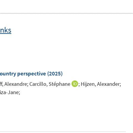
inks
country perspective
(2025)
f, Alexandre;
Carcillo, Stéphane
;
Hijzen, Alexander;
I
liza-Jane;
n
n
e
u
e