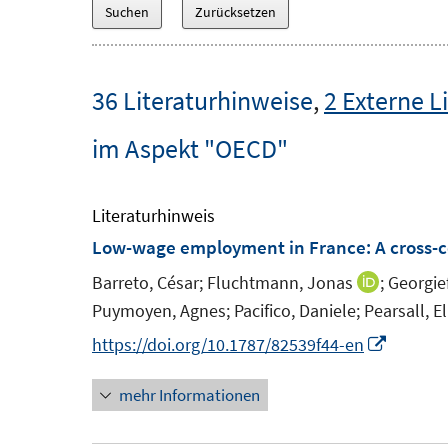
36 Literaturhinweise
,
2 Externe L
im Aspekt "OECD"
Literaturhinweis
Low-wage employment in France
:
A cross-
Barreto, César;
Fluchtmann, Jonas
;
Georgief
I
Puymoyen, Agnes;
Pacifico, Daniele;
Pearsall, E
n
n
I
https://doi.org/10.1787/82539f44-en
e
n
mehr Informationen
u
n
e
e