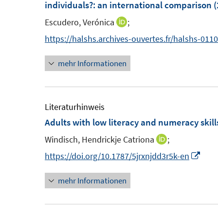
e
F
individuals?
:
an international comparison
(
n
e
n
e
n
Escudero, Verónica
;
I
s
n
n
https://halshs.archives-ouvertes.fr/halshs-01
t
s
n
e
t
mehr Informationen
e
r
e
u
ö
r
e
f
ö
m
Literaturhinweis
f
f
F
Adults with low literacy and numeracy skill
n
f
e
e
n
Windisch, Hendrickje Catriona
;
I
n
n
e
n
I
https://doi.org/10.1787/5jrxnjdd3r5k-en
s
n
n
n
t
mehr Informationen
e
n
e
u
e
r
e
u
ö