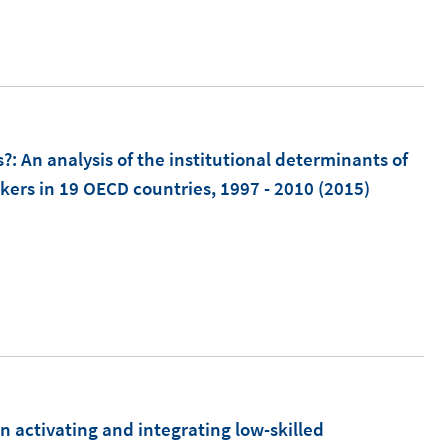
n
n
e
u
e
m
s?
:
An analysis of the institutional determinants of
F
ers in 19 OECD countries, 1997 - 2010
(2015)
e
n
s
t
e
r
ö
f
m
in activating and integrating low-skilled
f