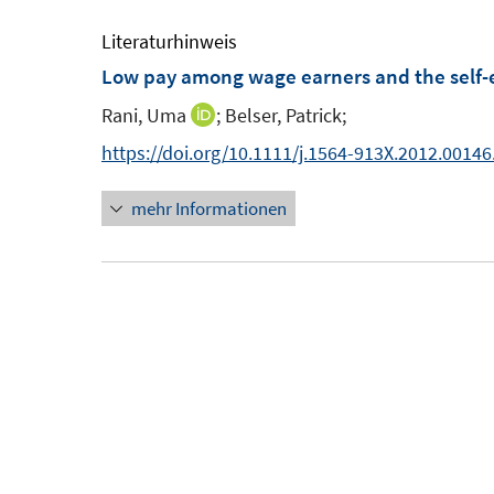
e
u
m
e
Literaturhinweis
F
m
Low pay among wage earners and the self-
e
F
Rani, Uma
;
Belser, Patrick;
I
n
e
n
https://doi.org/10.1111/j.1564-913X.2012.00146
s
n
n
t
s
mehr Informationen
e
e
t
u
r
e
e
ö
r
m
f
ö
F
f
f
e
n
f
n
e
n
s
n
e
t
n
e