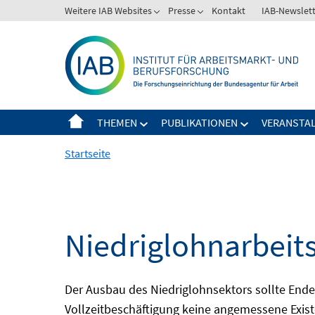
Springe
Weitere IAB Websites
Presse
Kontakt
IAB-Newslet
zum
Inhalt
THEMEN
PUBLIKATIONEN
VERANSTA
Startseite
Niedriglohnarbeit
Der Ausbau des Niedriglohnsektors sollte Ende d
Vollzeitbeschäftigung keine angemessene Existe