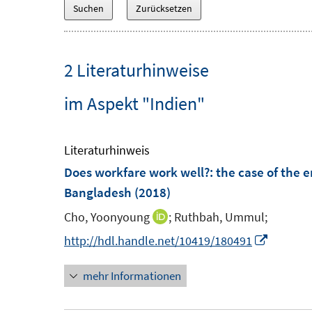
2 Literaturhinweise
im Aspekt "Indien"
Literaturhinweis
Does workfare work well?
:
the case of the 
Bangladesh
(2018)
Cho, Yoonyoung
;
Ruthbah, Ummul;
I
n
I
http://hdl.handle.net/10419/180491
n
n
mehr Informationen
e
n
u
e