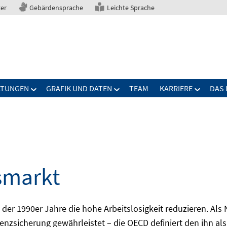
ter
Gebärdensprache
Leichte Sprache
LTUNGEN
GRAFIK UND DATEN
TEAM
KARRIERE
DAS 
smarkt
er 1990er Jahre die hohe Arbeitslosigkeit reduzieren. Als Ni
nzsicherung gewährleistet – die OECD definiert den ihn als