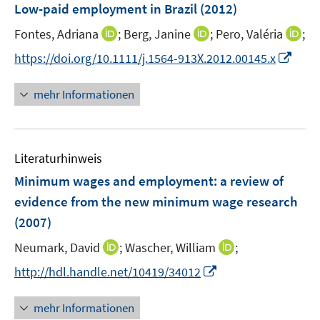
F
Low-paid employment in Brazil
(2012)
n
e
s
I
I
I
Fontes, Adriana
;
Berg, Janine
;
Pero, Valéria
;
n
t
n
n
n
s
I
https://doi.org/10.1111/j.1564-913X.2012.00145.x
e
n
n
n
t
n
r
e
e
e
e
n
mehr Informationen
ö
u
u
u
r
e
f
e
e
e
ö
u
f
m
m
m
f
e
n
F
F
F
Literaturhinweis
f
m
e
e
e
e
n
F
Minimum wages and employment
:
a review of
n
n
n
n
e
e
evidence from the new minimum wage research
s
s
s
n
n
(2007)
t
t
t
s
e
e
e
t
I
I
Neumark, David
;
Wascher, William
;
r
r
r
e
n
n
I
http://hdl.handle.net/10419/34012
ö
ö
ö
r
n
n
n
f
f
f
ö
e
e
n
f
f
f
mehr Informationen
f
u
u