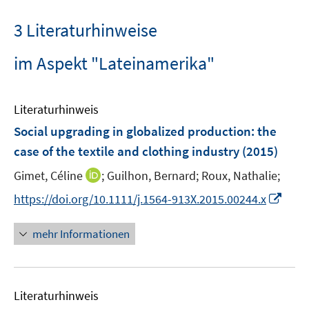
3 Literaturhinweise
im Aspekt "Lateinamerika"
Literaturhinweis
Social upgrading in globalized production
:
the
case of the textile and clothing industry
(2015)
I
Gimet, Céline
;
Guilhon, Bernard;
Roux, Nathalie;
n
I
https://doi.org/10.1111/j.1564-913X.2015.00244.x
n
n
e
n
mehr Informationen
u
e
e
u
m
e
F
Literaturhinweis
m
e