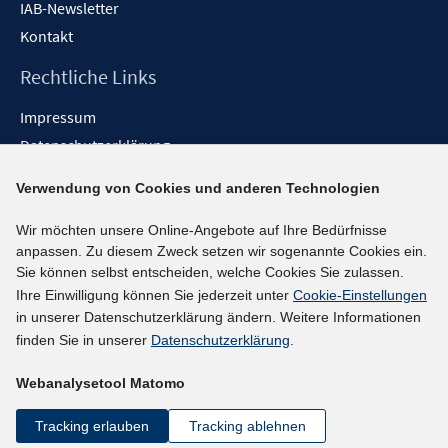
IAB-Newsletter
Kontakt
Rechtliche Links
Impressum
Datenschutzerklärung
Erklärung zur Barrierefreiheit
Verwendung von Cookies und anderen Technologien
Barrieren melden
Wir möchten unsere Online-Angebote auf Ihre Bedürfnisse
Social-Media-Kanäle
anpassen. Zu diesem Zweck setzen wir sogenannte Cookies ein.
Sie können selbst entscheiden, welche Cookies Sie zulassen.
BlueSky
Ihre Einwilligung können Sie jederzeit unter
Cookie-Einstellungen
YouTube
in unserer Datenschutzerklärung ändern. Weitere Informationen
LinkedIn
finden Sie in unserer
Datenschutzerklärung
.
XING
Webanalysetool Matomo
kununu
Netiquette
Tracking erlauben
Tracking ablehnen