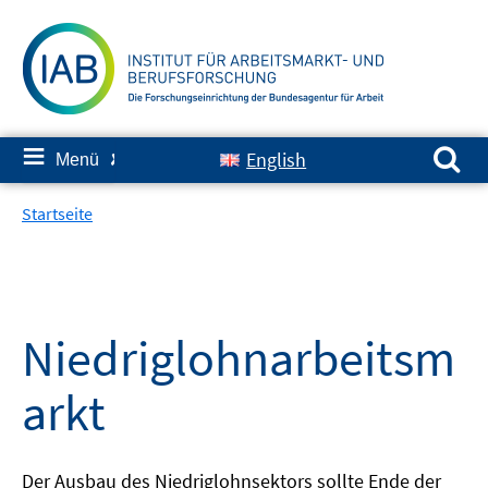
Springe
zum
Inhalt
Suchen nach:
≡
English
Menü
✘
Startseite
Niedriglohnarbeitsm
arkt
Der Ausbau des Niedriglohnsektors sollte Ende der