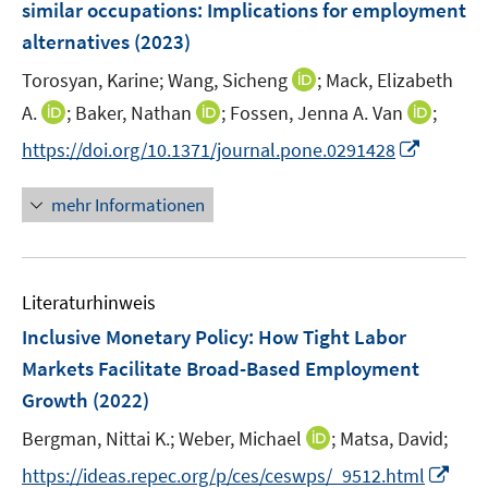
similar occupations: Implications for employment
s
n
alternatives
(2023)
t
s
e
t
I
Torosyan, Karine;
Wang, Sicheng
;
Mack, Elizabeth
r
e
n
I
I
I
A.
;
Baker, Nathan
;
Fossen, Jenna A. Van
;
ö
r
n
n
n
n
f
I
https://doi.org/10.1371/journal.pone.0291428
ö
e
n
n
n
f
n
f
u
e
e
e
n
n
mehr Informationen
f
e
u
u
u
e
e
n
m
e
e
e
n
u
e
F
m
m
m
e
n
e
F
F
F
Literaturhinweis
m
n
e
e
e
F
Inclusive Monetary Policy: How Tight Labor
s
n
n
n
e
t
Markets Facilitate Broad-Based Employment
s
s
s
n
e
Growth
t
(2022)
t
t
s
r
e
e
e
t
I
Bergman, Nittai K.;
Weber, Michael
;
Matsa, David;
ö
r
r
r
e
n
f
I
https://ideas.repec.org/p/ces/ceswps/_9512.html
ö
ö
ö
r