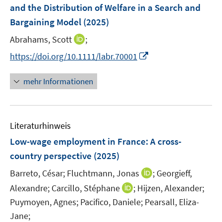
e
and the Distribution of Welfare in a Search and
s
n
Bargaining Model
t
(2025)
s
e
t
I
Abrahams, Scott
;
r
e
n
I
https://doi.org/10.1111/labr.70001
ö
r
n
n
f
ö
e
n
f
mehr Informationen
f
u
e
n
f
e
u
e
n
m
e
n
e
F
Literaturhinweis
m
n
e
F
Low-wage employment in France
:
A cross-
n
e
country perspective
(2025)
s
n
t
I
Barreto, César;
Fluchtmann, Jonas
;
Georgieff,
s
e
n
t
I
Alexandre;
Carcillo, Stéphane
;
Hijzen, Alexander;
r
n
e
n
Puymoyen, Agnes;
Pacifico, Daniele;
Pearsall, Eliza-
ö
e
r
n
Jane;
f
u
ö