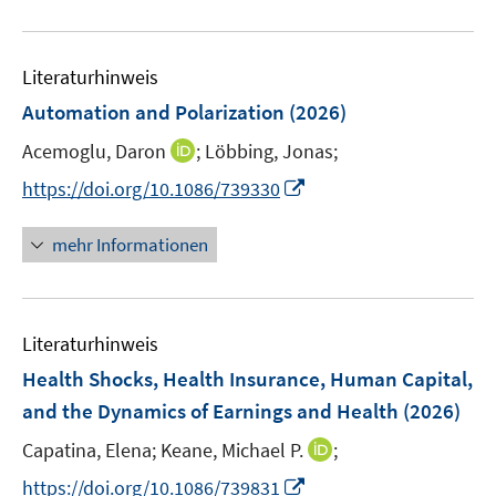
m
m
e
u
F
F
m
e
e
e
F
Literaturhinweis
m
n
n
e
F
Automation and Polarization
(2026)
s
s
n
e
t
t
s
I
Acemoglu, Daron
;
Löbbing, Jonas;
n
e
e
t
n
s
I
https://doi.org/10.1086/739330
r
r
e
n
t
n
ö
ö
r
e
e
n
mehr Informationen
f
f
ö
u
r
e
f
f
f
e
ö
u
n
n
f
m
f
e
e
e
n
F
Literaturhinweis
f
m
n
n
e
e
n
F
Health Shocks, Health Insurance, Human Capital,
n
n
e
e
and the Dynamics of Earnings and Health
(2026)
s
n
n
t
I
Capatina, Elena;
Keane, Michael P.
;
s
e
n
t
I
https://doi.org/10.1086/739831
r