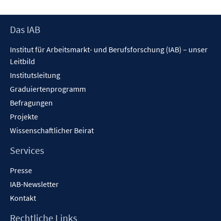
ö
f
Footer
Das IAB
f
Inhalt
n
Institut für Arbeitsmarkt- und Berufsforschung (IAB) – unser
e
Leitbild
n
Institutsleitung
Graduiertenprogramm
Befragungen
Projekte
Wissenschaftlicher Beirat
Services
Presse
IAB-Newsletter
Kontakt
Rechtliche Links