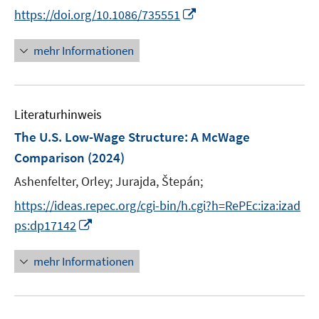
n
e
I
https://doi.org/10.1086/735551
ö
e
r
n
f
u
ö
n
mehr Informationen
f
e
f
e
n
m
f
u
e
F
n
e
n
e
e
Literaturhinweis
m
n
n
F
The U.S. Low-Wage Structure: A McWage
s
e
Comparison
(2024)
t
n
e
Ashenfelter, Orley;
Jurajda, Štepán;
s
r
t
https://ideas.repec.org/cgi-bin/h.cgi?h=RePEc:iza:izad
ö
e
I
ps:dp17142
f
r
n
f
ö
n
n
mehr Informationen
f
e
e
f
u
n
n
e