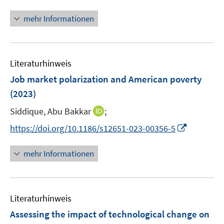
n
t
n
e
mehr Informationen
e
r
u
ö
e
f
Literaturhinweis
m
f
F
n
Job market polarization and American poverty
e
e
(2023)
n
n
I
Siddique, Abu Bakkar
;
s
n
t
I
https://doi.org/10.1186/s12651-023-00356-5
n
e
n
e
r
n
mehr Informationen
u
ö
e
e
f
u
m
f
e
F
n
Literaturhinweis
m
e
e
F
Assessing the impact of technological change on
n
n
e