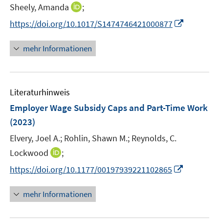
e
t
I
Sheely, Amanda
;
ö
r
e
n
f
I
https://doi.org/10.1017/S1474746421000877
ö
r
n
f
n
f
ö
e
n
n
f
mehr Informationen
f
u
e
e
n
f
e
n
u
e
n
m
e
n
e
F
Literaturhinweis
m
n
e
F
Employer Wage Subsidy Caps and Part-Time Work
n
e
(2023)
s
n
t
Elvery, Joel A.;
Rohlin, Shawn M.;
Reynolds, C.
s
e
t
I
Lockwood
;
r
e
n
I
https://doi.org/10.1177/00197939221102865
ö
r
n
n
f
ö
e
n
mehr Informationen
f
f
u
e
n
f
e
u
e