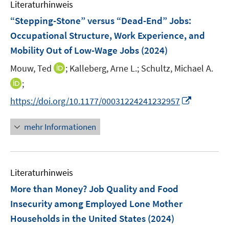
e
Literaturhinweis
m
n
F
“Stepping-Stone” versus “Dead-End” Jobs:
e
Occupational Structure, Work Experience, and
n
Mobility Out of Low-Wage Jobs
(2024)
s
t
I
Mouw, Ted
;
Kalleberg, Arne L.;
Schultz, Michael A.
e
n
I
;
r
n
n
I
https://doi.org/10.1177/00031224241232957
ö
e
n
n
f
u
e
n
mehr Informationen
f
e
u
e
n
m
e
u
e
F
m
e
n
e
F
Literaturhinweis
m
n
e
F
More than Money? Job Quality and Food
s
n
e
t
Insecurity among Employed Lone Mother
s
n
e
Households in the United States
t
(2024)
s
r