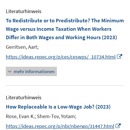
n
m
e
n
e
F
Literaturhinweis
m
n
e
F
To Redistribute or to Predistribute? The Minimum
n
e
Wage versus Income Taxation When Workers
s
n
Differ in Both Wages and Working Hours
t
(2023)
s
e
t
Gerritsen, Aart;
r
e
I
https://ideas.repec.org/p/ces/ceswps/_10734.html
ö
r
n
f
ö
n
mehr Informationen
f
f
e
n
f
u
e
n
e
n
e
Literaturhinweis
m
n
F
How Replaceable Is a Low-Wage Job?
(2023)
e
Rose, Evan K.;
Shem-Tov, Yotam;
n
I
s
https://ideas.repec.org/p/nbr/nberwo/31447.html