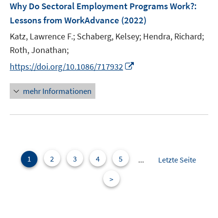
F
Why Do Sectoral Employment Programs Work?
:
s
s
n
e
t
t
Lessons from WorkAdvance
(2022)
s
n
e
e
t
Katz, Lawrence F.;
Schaberg, Kelsey;
Hendra, Richard;
s
r
r
e
t
Roth, Jonathan;
ö
ö
r
e
I
f
f
https://doi.org/10.1086/717932
ö
r
n
f
f
f
ö
n
n
n
mehr Informationen
f
f
e
e
e
n
f
u
n
n
e
n
e
n
e
m
n
F
e
1
2
3
4
5
...
Letzte Seite
n
>
s
t
e
r