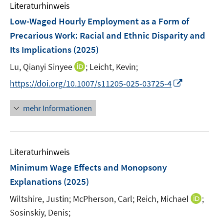
e
e
e
Literaturhinweis
m
n
n
n
F
Low-Waged Hourly Employment as a Form of
s
s
e
Precarious Work: Racial and Ethnic Disparity and
t
t
n
e
e
Its Implications
(2025)
s
r
r
t
I
Lu, Qianyi Sinyee
;
Leicht, Kevin;
ö
ö
e
n
I
f
f
https://doi.org/10.1007/s11205-025-03725-4
r
n
n
f
f
ö
e
n
n
n
mehr Informationen
f
u
e
e
e
f
e
u
n
n
n
m
e
e
F
Literaturhinweis
m
n
e
F
Minimum Wage Effects and Monopsony
n
e
Explanations
(2025)
s
n
t
I
Wiltshire, Justin;
McPherson, Carl;
Reich, Michael
;
s
e
n
t
Sosinskiy, Denis;
r