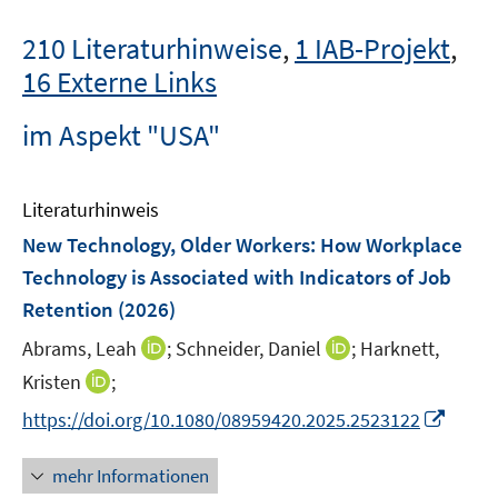
210 Literaturhinweise
,
1 IAB-Projekt
,
16 Externe Links
im Aspekt "USA"
Literaturhinweis
New Technology, Older Workers: How Workplace
Technology is Associated with Indicators of Job
Retention
(2026)
I
I
Abrams, Leah
;
Schneider, Daniel
;
Harknett,
n
n
I
Kristen
;
n
n
n
I
https://doi.org/10.1080/08959420.2025.2523122
e
e
n
n
u
u
e
n
mehr Informationen
e
e
u
e