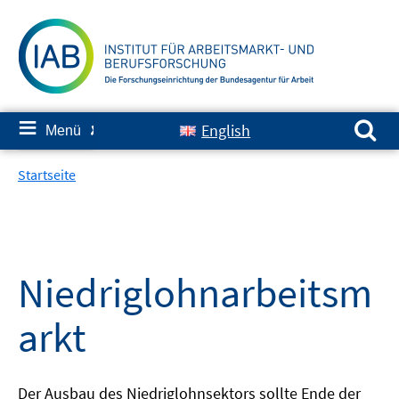
Springe
zum
Inhalt
Suchen nach:
≡
English
Menü
✘
Startseite
Niedriglohnarbeitsm
arkt
Der Ausbau des Niedriglohnsektors sollte Ende der