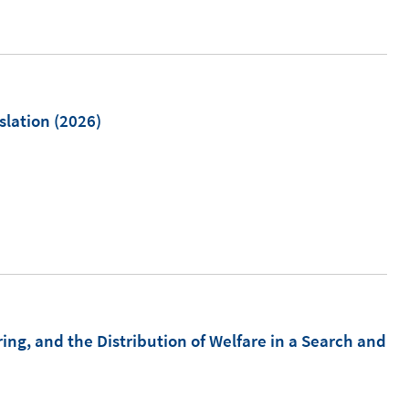
slation
(2026)
I
n
n
e
u
e
m
g, and the Distribution of Welfare in a Search and
F
e