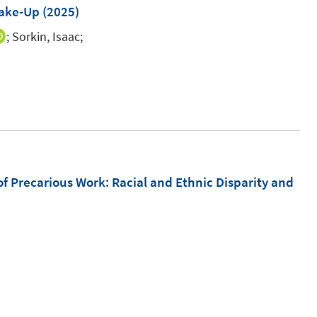
e
ake-Up
(2025)
n
;
Sorkin, Isaac;
I
s
n
t
n
e
e
r
u
ö
e
f
m
f
F
Precarious Work: Racial and Ethnic Disparity and
n
e
e
n
n
s
I
t
n
e
n
r
e
ö