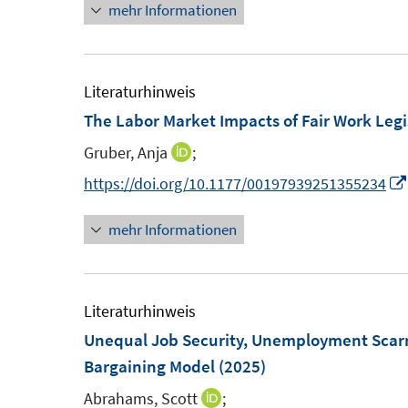
mehr Informationen
e
n
r
e
u
e
ö
r
e
u
f
ö
m
e
Literaturhinweis
f
f
F
m
The Labor Market Impacts of Fair Work Legi
n
f
e
F
e
n
Gruber, Anja
;
I
n
e
n
e
n
https://doi.org/10.1177/00197939251355234
s
n
n
n
t
s
mehr Informationen
e
e
t
u
r
e
e
ö
r
m
Literaturhinweis
f
ö
F
Unequal Job Security, Unemployment Scarrin
f
f
e
Bargaining Model
(2025)
n
f
n
e
n
Abrahams, Scott
;
I