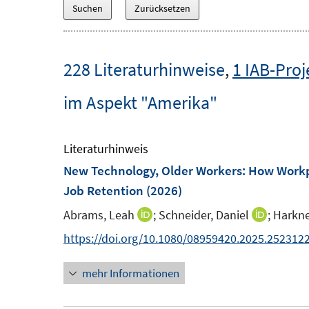
228 Literaturhinweise
,
1 IAB-Proj
im Aspekt "Amerika"
Literaturhinweis
New Technology, Older Workers: How Workpl
Job Retention
(2026)
Abrams, Leah
;
Schneider, Daniel
;
Harkne
I
I
n
n
https://doi.org/10.1080/08959420.2025.252312
n
n
mehr Informationen
e
e
u
u