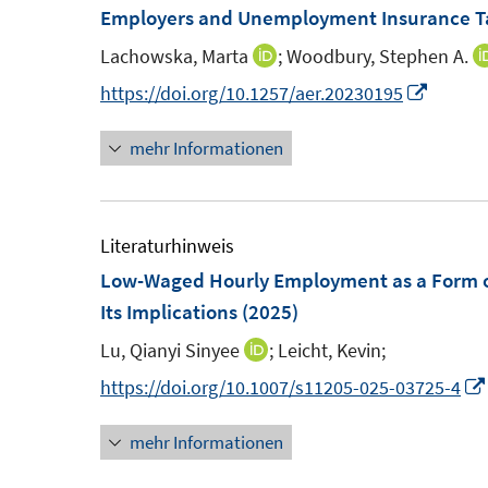
e
m
Employers and Unemployment Insurance T
n
f
n
F
e
n
Lachowska, Marta
;
Woodbury, Stephen A.
I
s
e
n
e
n
I
https://doi.org/10.1257/aer.20230195
t
n
n
n
n
e
s
mehr Informationen
e
n
r
t
u
e
ö
e
e
u
f
r
m
e
Literaturhinweis
f
ö
F
m
Low-Waged Hourly Employment as a Form of 
n
f
e
F
Its Implications
(2025)
e
f
n
e
n
n
Lu, Qianyi Sinyee
;
Leicht, Kevin;
I
s
n
e
n
https://doi.org/10.1007/s11205-025-03725-4
t
s
n
n
e
t
mehr Informationen
e
r
e
u
ö