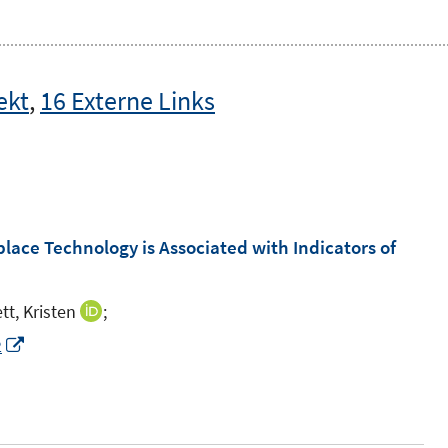
ekt
,
16 Externe Links
ace Technology is Associated with Indicators of
tt, Kristen
;
I
n
I
2
n
n
e
n
u
e