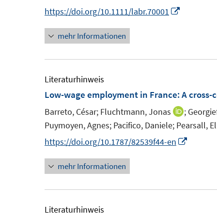
s
n
e
n
I
https://doi.org/10.1111/labr.70001
t
n
n
n
e
mehr Informationen
e
n
r
u
e
ö
e
u
f
m
e
Literaturhinweis
f
F
m
Low-wage employment in France
:
A cross-
n
e
F
e
Barreto, César;
Fluchtmann, Jonas
;
Georgief
I
n
e
n
Puymoyen, Agnes;
Pacifico, Daniele;
Pearsall, E
n
s
n
n
I
https://doi.org/10.1787/82539f44-en
t
s
e
n
e
t
mehr Informationen
u
n
r
e
e
e
ö
r
m
u
f
ö
F
e
Literaturhinweis
f
f