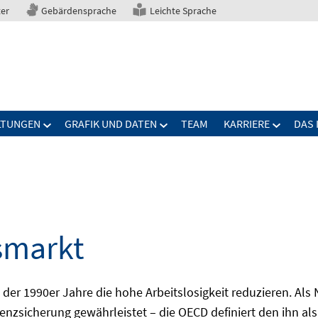
ter
Gebärdensprache
Leichte Sprache
LTUNGEN
GRAFIK UND DATEN
TEAM
KARRIERE
DAS 
smarkt
er 1990er Jahre die hohe Arbeitslosigkeit reduzieren. Als Ni
nzsicherung gewährleistet – die OECD definiert den ihn als