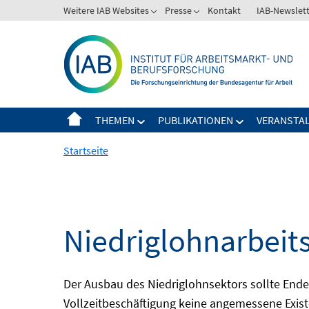
Springe
Weitere IAB Websites
Presse
Kontakt
IAB-Newslet
zum
Inhalt
THEMEN
PUBLIKATIONEN
VERANSTA
Startseite
Niedriglohnarbeit
Der Ausbau des Niedriglohnsektors sollte Ende d
Vollzeitbeschäftigung keine angemessene Existe