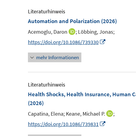
e
e
m
m
Literaturhinweis
F
F
Automation and Polarization
(2026)
e
e
Acemoglu, Daron
;
Löbbing, Jonas;
I
n
n
n
I
https://doi.org/10.1086/739330
s
s
n
n
t
t
mehr Informationen
e
n
e
e
u
e
r
r
e
u
ö
ö
m
e
Literaturhinweis
f
f
F
m
Health Shocks, Health Insurance, Human Ca
f
f
e
F
(2026)
n
n
n
e
e
e
Capatina, Elena;
Keane, Michael P.
;
I
s
n
n
n
n
I
https://doi.org/10.1086/739831
t
s
n
n
e
t