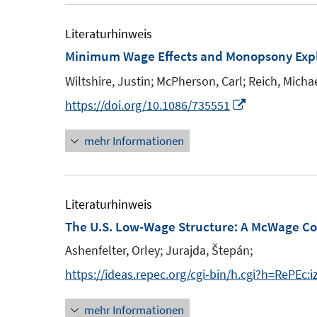
r
e
f
ö
m
Literaturhinweis
f
f
F
Minimum Wage Effects and Monopsony Exp
n
f
e
e
n
Wiltshire, Justin;
McPherson, Carl;
Reich, Micha
n
n
e
I
https://doi.org/10.1086/735551
s
n
n
t
mehr Informationen
n
e
e
r
u
ö
e
Literaturhinweis
f
m
The U.S. Low-Wage Structure: A McWage C
f
F
n
Ashenfelter, Orley;
Jurajda, Štepán;
e
e
https://ideas.repec.org/cgi-bin/h.cgi?h=RePEc:
n
n
s
mehr Informationen