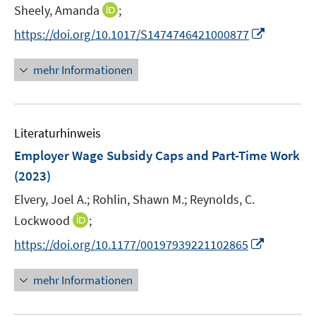
e
t
I
Sheely, Amanda
;
ö
r
e
n
f
I
https://doi.org/10.1017/S1474746421000877
ö
r
n
f
n
f
ö
e
n
n
f
mehr Informationen
f
u
e
e
n
f
e
n
u
e
n
m
e
n
e
F
Literaturhinweis
m
n
e
F
Employer Wage Subsidy Caps and Part-Time Work
n
e
(2023)
s
n
t
Elvery, Joel A.;
Rohlin, Shawn M.;
Reynolds, C.
s
e
t
I
Lockwood
;
r
e
n
I
https://doi.org/10.1177/00197939221102865
ö
r
n
n
f
ö
e
n
mehr Informationen
f
f
u
e
n
f
e
u
e