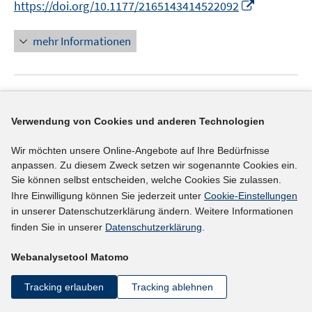
I
https://doi.org/10.1177/2165143414522092
ö
e
n
n
f
u
n
mehr Informationen
f
e
e
n
m
u
e
F
e
n
e
Literaturhinweis
m
n
F
Verwendung von Cookies und anderen Technologien
Statistical discrimination from composition
s
e
effects in the market for low-skilled workers
t
Wir möchten unsere Online-Angebote auf Ihre Bedürfnisse
n
e
(2014)
anpassen. Zu diesem Zweck setzen wir sogenannte Cookies ein.
s
r
Sie können selbst entscheiden, welche Cookies Sie zulassen.
t
I
Masters, Adrian
;
ö
Ihre Einwilligung können Sie jederzeit unter
Cookie-Einstellungen
e
n
I
f
in unserer Datenschutzerklärung ändern. Weitere Informationen
https://doi.org/10.1016/j.labeco.2013.12.002
r
n
n
f
finden Sie in unserer
Datenschutzerklärung
.
ö
e
n
n
mehr Informationen
f
u
Webanalysetool Matomo
e
e
f
e
u
n
n
Tracking erlauben
Tracking ablehnen
m
e
e
F
Literaturhinweis