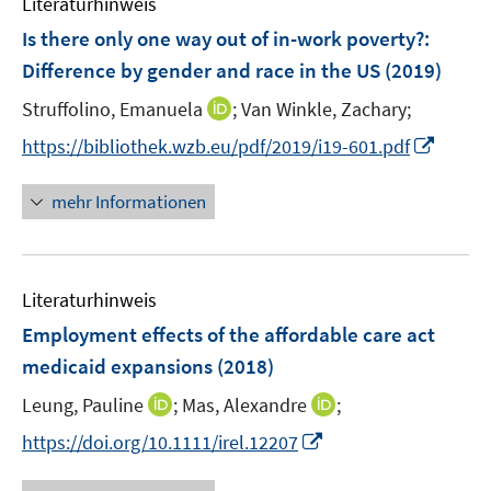
Literaturhinweis
m
e
e
F
Is there only one way out of in-work poverty?
:
n
n
e
Difference by gender and race in the US
(2019)
s
n
t
I
Struffolino, Emanuela
;
Van Winkle, Zachary;
s
e
n
t
I
https://bibliothek.wzb.eu/pdf/2019/i19-601.pdf
r
n
e
n
ö
e
r
n
mehr Informationen
f
u
ö
e
f
e
f
u
n
m
f
e
e
F
n
Literaturhinweis
m
n
e
e
F
Employment effects of the affordable care act
n
n
e
medicaid expansions
(2018)
s
n
t
I
I
Leung, Pauline
;
Mas, Alexandre
;
s
e
n
n
t
I
https://doi.org/10.1111/irel.12207
r
n
n
e
n
ö
e
e
r