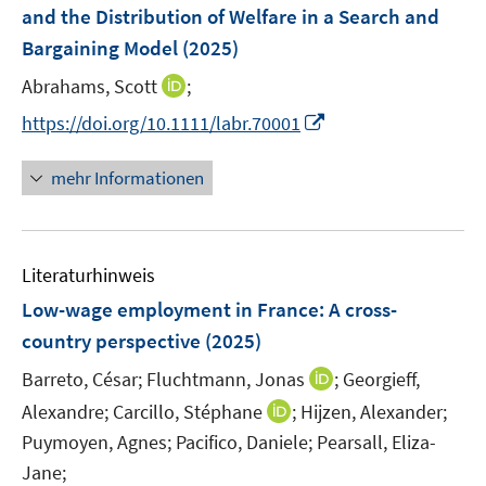
e
and the Distribution of Welfare in a Search and
s
n
Bargaining Model
t
(2025)
s
e
t
I
Abrahams, Scott
;
r
e
n
I
https://doi.org/10.1111/labr.70001
ö
r
n
n
f
ö
e
n
f
mehr Informationen
f
u
e
n
f
e
u
e
n
m
e
n
e
F
Literaturhinweis
m
n
e
F
Low-wage employment in France
:
A cross-
n
e
country perspective
(2025)
s
n
t
I
Barreto, César;
Fluchtmann, Jonas
;
Georgieff,
s
e
n
t
I
Alexandre;
Carcillo, Stéphane
;
Hijzen, Alexander;
r
n
e
n
Puymoyen, Agnes;
Pacifico, Daniele;
Pearsall, Eliza-
ö
e
r
n
Jane;
f
u
ö