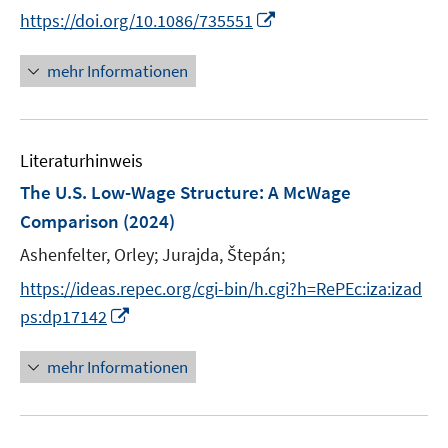
n
e
I
https://doi.org/10.1086/735551
ö
e
r
n
f
u
ö
n
mehr Informationen
f
e
f
e
n
m
f
u
e
F
n
e
n
e
e
Literaturhinweis
m
n
n
F
The U.S. Low-Wage Structure: A McWage
s
e
Comparison
(2024)
t
n
e
Ashenfelter, Orley;
Jurajda, Štepán;
s
r
t
https://ideas.repec.org/cgi-bin/h.cgi?h=RePEc:iza:izad
ö
e
I
ps:dp17142
f
r
n
f
ö
n
n
mehr Informationen
f
e
e
f
u
n
n
e