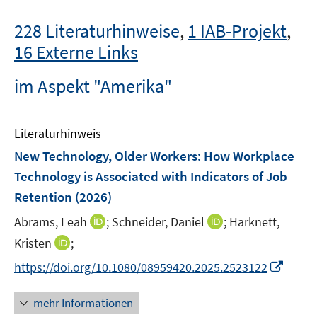
228 Literaturhinweise
,
1 IAB-Projekt
,
16 Externe Links
im Aspekt "Amerika"
Literaturhinweis
New Technology, Older Workers: How Workplace
Technology is Associated with Indicators of Job
Retention
(2026)
I
I
Abrams, Leah
;
Schneider, Daniel
;
Harknett,
n
n
I
Kristen
;
n
n
n
I
https://doi.org/10.1080/08959420.2025.2523122
e
e
n
n
u
u
e
n
mehr Informationen
e
e
u
e