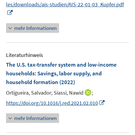
les/downloads/ais-studien/AIS-22-01-03_Kupfer.pdf
u
ö
I
e
f
n
m
f
n
F
mehr Informationen
n
e
e
e
u
n
n
e
s
Literaturhinweis
m
t
F
e
The U.S. tax-transfer system and low-income
e
r
households: Savings, labor supply, and
n
ö
household formation
(2022)
s
f
t
I
Ortigueira, Salvador;
f
Siassi, Nawid
;
e
n
n
I
https://doi.org/10.1016/j.red.2021.02.010
r
n
e
n
ö
e
n
n
mehr Informationen
f
u
e
f
e
u
n