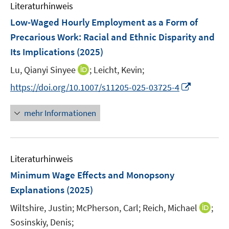
e
e
e
Literaturhinweis
m
n
n
n
F
Low-Waged Hourly Employment as a Form of
s
s
e
Precarious Work: Racial and Ethnic Disparity and
t
t
n
e
e
Its Implications
(2025)
s
r
r
t
I
Lu, Qianyi Sinyee
;
Leicht, Kevin;
ö
ö
e
n
I
f
f
https://doi.org/10.1007/s11205-025-03725-4
r
n
n
f
f
ö
e
n
n
n
mehr Informationen
f
u
e
e
e
f
e
u
n
n
n
m
e
e
F
Literaturhinweis
m
n
e
F
Minimum Wage Effects and Monopsony
n
e
Explanations
(2025)
s
n
t
I
Wiltshire, Justin;
McPherson, Carl;
Reich, Michael
;
s
e
n
t
Sosinskiy, Denis;
r