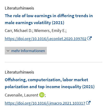
m
e
e
F
Literaturhinweis
m
n
e
F
The role of low earnings in differing trends in
n
e
male earnings volatility
(2021)
s
n
t
Carr, Michael D.;
Wiemers, Emily E.;
s
e
t
I
https://doi.org/10.1016/j.econlet.2020.109702
r
e
n
ö
r
n
mehr Informationen
f
ö
e
f
f
u
n
f
e
e
n
Literaturhinweis
m
n
e
F
Offshoring, computerization, labor market
n
e
polarization and top income inequality
(2021)
n
I
Cavenaile, Laurent
;
s
n
t
I
https://doi.org/10.1016/j.jmacro.2021.103317
n
e