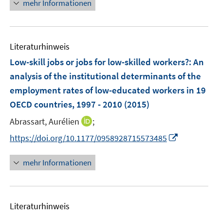
n
mehr Informationen
f
u
u
ö
e
f
e
e
f
u
n
m
m
f
e
e
F
F
n
Literaturhinweis
m
n
e
e
e
F
Low-skill jobs or jobs for low-skilled workers?
:
An
n
n
n
e
analysis of the institutional determinants of the
s
s
n
employment rates of low-educated workers in 19
t
t
s
e
e
OECD countries, 1997 - 2010
(2015)
t
r
r
e
I
Abrassart, Aurélien
;
ö
ö
r
n
f
f
I
https://doi.org/10.1177/0958928715573485
ö
n
f
f
n
f
e
n
n
n
mehr Informationen
f
u
e
e
e
n
e
n
n
u
e
m
e
n
F
Literaturhinweis
m
e