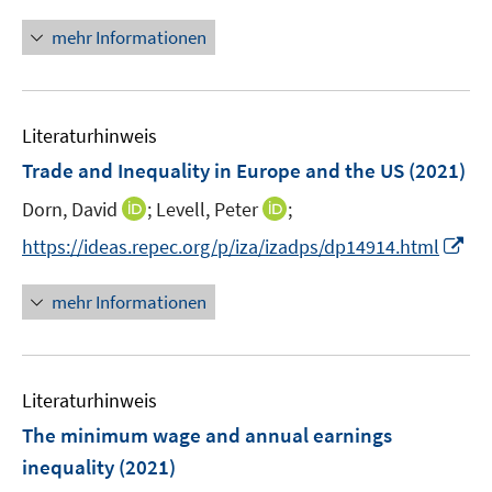
n
e
r
n
mehr Informationen
u
ö
e
e
f
u
m
f
e
F
n
Literaturhinweis
m
e
e
F
Trade and Inequality in Europe and the US
(2021)
n
n
e
s
I
I
Dorn, David
;
Levell, Peter
;
n
t
n
n
s
I
https://ideas.repec.org/p/iza/izadps/dp14914.html
e
n
n
t
n
r
e
e
e
n
mehr Informationen
ö
u
u
r
e
f
e
e
ö
u
f
m
m
f
e
n
F
F
Literaturhinweis
f
m
e
e
e
n
F
The minimum wage and annual earnings
n
n
n
e
e
inequality
(2021)
s
s
n
n