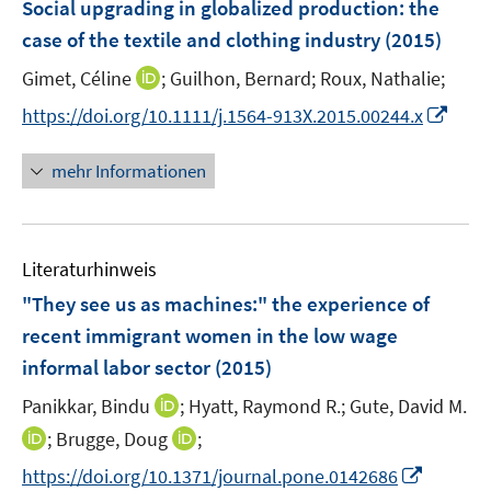
F
Social upgrading in globalized production
:
the
n
e
case of the textile and clothing industry
(2015)
s
n
t
I
Gimet, Céline
;
Guilhon, Bernard;
Roux, Nathalie;
s
e
n
t
I
https://doi.org/10.1111/j.1564-913X.2015.00244.x
r
n
e
n
ö
e
r
n
mehr Informationen
f
u
ö
e
f
e
f
u
n
m
f
e
e
F
n
Literaturhinweis
m
n
e
e
F
"They see us as machines:" the experience of
n
n
e
recent immigrant women in the low wage
s
n
informal labor sector
t
(2015)
s
e
t
I
Panikkar, Bindu
;
Hyatt, Raymond R.;
Gute, David M.
r
e
n
I
I
;
Brugge, Doug
;
ö
r
n
n
n
f
I
https://doi.org/10.1371/journal.pone.0142686
ö
e
n
n