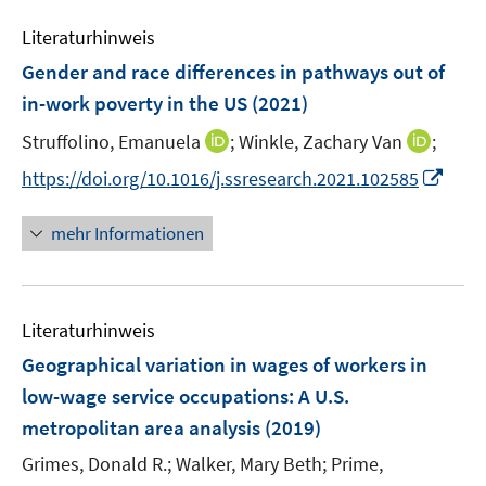
n
e
n
e
Literaturhinweis
m
n
F
Gender and race differences in pathways out of
e
in-work poverty in the US
(2021)
n
I
I
Struffolino, Emanuela
;
Winkle, Zachary Van
;
s
n
n
t
I
https://doi.org/10.1016/j.ssresearch.2021.102585
n
n
e
n
e
e
r
n
mehr Informationen
u
u
ö
e
e
e
f
u
m
m
f
e
F
F
n
Literaturhinweis
m
e
e
e
F
Geographical variation in wages of workers in
n
n
n
e
low-wage service occupations
:
A U.S.
s
s
n
metropolitan area analysis
t
(2019)
t
s
e
e
t
Grimes, Donald R.;
Walker, Mary Beth;
Prime,
r
r