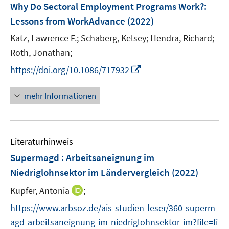
F
Why Do Sectoral Employment Programs Work?
:
s
s
n
e
t
t
Lessons from WorkAdvance
(2022)
s
n
e
e
t
Katz, Lawrence F.;
Schaberg, Kelsey;
Hendra, Richard;
s
r
r
e
t
Roth, Jonathan;
ö
ö
r
e
I
f
f
https://doi.org/10.1086/717932
ö
r
n
f
f
f
ö
n
n
n
mehr Informationen
f
f
e
e
e
n
f
u
n
n
e
n
e
n
e
Literaturhinweis
m
n
F
Supermagd : Arbeitsaneignung im
e
Niedriglohnsektor im Ländervergleich
(2022)
n
I
Kupfer, Antonia
;
s
n
t
https://www.arbsoz.de/ais-studien-leser/360-superm
n
e
agd-arbeitsaneignung-im-niedriglohnsektor-im?file=fi
e
r