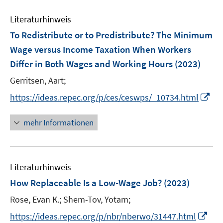
n
m
e
n
e
F
Literaturhinweis
m
n
e
F
To Redistribute or to Predistribute? The Minimum
n
e
Wage versus Income Taxation When Workers
s
n
Differ in Both Wages and Working Hours
t
(2023)
s
e
t
Gerritsen, Aart;
r
e
I
https://ideas.repec.org/p/ces/ceswps/_10734.html
ö
r
n
f
ö
n
mehr Informationen
f
f
e
n
f
u
e
n
e
n
e
Literaturhinweis
m
n
F
How Replaceable Is a Low-Wage Job?
(2023)
e
Rose, Evan K.;
Shem-Tov, Yotam;
n
I
s
https://ideas.repec.org/p/nbr/nberwo/31447.html