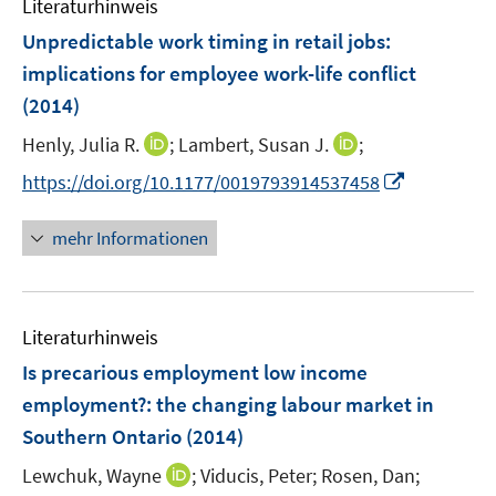
Literaturhinweis
m
s
s
n
F
Unpredictable work timing in retail jobs
:
t
t
s
e
e
e
implications for employee work-life conflict
t
n
r
r
(2014)
e
s
ö
ö
r
t
I
I
Henly, Julia R.
;
Lambert, Susan J.
;
f
f
ö
e
n
n
f
f
I
https://doi.org/10.1177/0019793914537458
f
r
n
n
n
n
n
f
ö
e
e
e
e
n
n
mehr Informationen
f
u
u
n
n
e
e
f
e
e
u
n
n
m
m
e
e
F
F
Literaturhinweis
m
n
e
e
F
Is precarious employment low income
n
n
e
employment?
:
the changing labour market in
s
s
n
Southern Ontario
t
(2014)
t
s
e
e
t
I
Lewchuk, Wayne
;
Viducis, Peter;
Rosen, Dan;
r
r