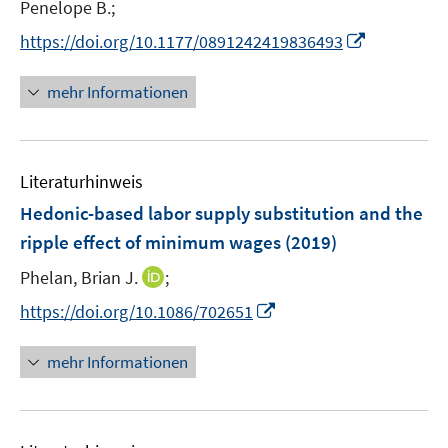
e
Penelope B.;
ö
ö
r
I
https://doi.org/10.1177/0891242419836493
f
f
ö
n
f
f
f
n
n
n
mehr Informationen
f
e
e
e
n
u
n
n
e
e
n
Literaturhinweis
m
F
Hedonic-based labor supply substitution and the
e
ripple effect of minimum wages
(2019)
n
I
Phelan, Brian J.
;
s
n
t
I
https://doi.org/10.1086/702651
n
e
n
e
r
n
mehr Informationen
u
ö
e
e
f
u
m
f
e
F
n