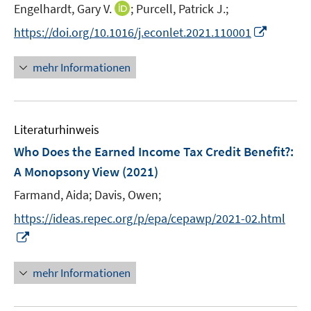
t
t
I
Engelhardt, Gary V.
;
Purcell, Patrick J.;
s
e
e
n
t
I
https://doi.org/10.1016/j.econlet.2021.110001
r
r
n
e
n
ö
ö
e
r
n
mehr Informationen
f
f
u
ö
e
f
f
e
f
u
n
n
m
f
e
e
e
F
n
Literaturhinweis
m
n
n
e
e
F
Who Does the Earned Income Tax Credit Benefit?
:
n
n
e
A Monopsony View
(2021)
s
n
t
Farmand, Aida;
Davis, Owen;
s
e
t
https://ideas.repec.org/p/epa/cepawp/2021-02.html
r
e
I
ö
r
n
f
ö
n
mehr Informationen
f
f
e
n
f
u
e