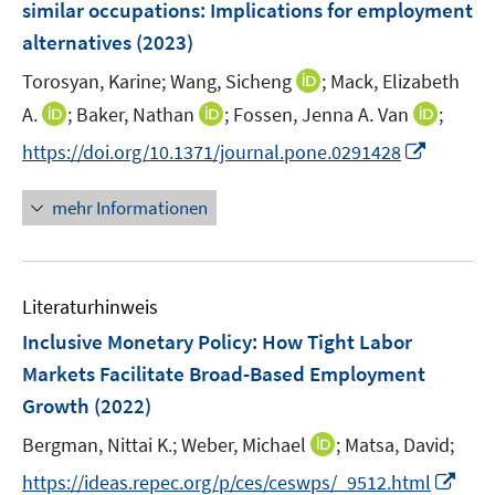
similar occupations: Implications for employment
s
n
alternatives
(2023)
t
s
e
t
I
Torosyan, Karine;
Wang, Sicheng
;
Mack, Elizabeth
r
e
n
I
I
I
A.
;
Baker, Nathan
;
Fossen, Jenna A. Van
;
ö
r
n
n
n
n
f
I
https://doi.org/10.1371/journal.pone.0291428
ö
e
n
n
n
f
n
f
u
e
e
e
n
n
mehr Informationen
f
e
u
u
u
e
e
n
m
e
e
e
n
u
e
F
m
m
m
e
n
e
F
F
F
Literaturhinweis
m
n
e
e
e
F
Inclusive Monetary Policy: How Tight Labor
s
n
n
n
e
t
Markets Facilitate Broad-Based Employment
s
s
s
n
e
Growth
t
(2022)
t
t
s
r
e
e
e
t
I
Bergman, Nittai K.;
Weber, Michael
;
Matsa, David;
ö
r
r
r
e
n
f
I
https://ideas.repec.org/p/ces/ceswps/_9512.html
ö
ö
ö
r