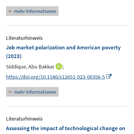
n
t
n
e
mehr Informationen
e
r
u
ö
e
f
Literaturhinweis
m
f
F
n
Job market polarization and American poverty
e
e
(2023)
n
n
I
Siddique, Abu Bakkar
;
s
n
t
I
https://doi.org/10.1186/s12651-023-00356-5
n
e
n
e
r
n
mehr Informationen
u
ö
e
e
f
u
m
f
e
F
n
Literaturhinweis
m
e
e
F
Assessing the impact of technological change on
n
n
e