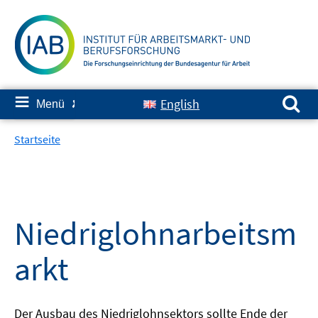
Springe
zum
Inhalt
Suchen nach:
≡
English
Menü
✘
Startseite
Niedriglohnarbeitsm
arkt
Der Ausbau des Niedriglohnsektors sollte Ende der