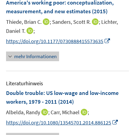
F
America's working poor
:
conceptualization,
s
e
measurement, and new estimates
(2015)
t
n
e
I
I
Thiede, Brian C.
;
Sanders, Scott R.
;
Lichter,
s
r
n
n
t
I
Daniel T.
;
ö
n
n
e
n
f
I
https://doi.org/10.1177/0730888415573635
e
e
r
n
f
n
u
u
ö
e
n
n
mehr Informationen
e
e
f
u
e
e
m
m
f
e
n
u
F
F
n
m
e
e
e
e
F
Literaturhinweis
m
n
n
n
e
F
Double trouble: US low-wage and low-income
s
s
n
e
t
t
workers, 1979 - 2011
(2014)
s
n
e
e
t
I
I
Albelda, Randy
;
Carr, Michael
;
s
r
r
e
n
n
t
I
https://doi.org/10.1080/13545701.2014.886125
ö
ö
r
n
n
e
n
f
f
ö
e
e
r