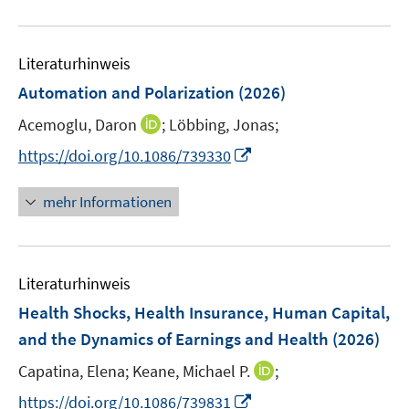
m
m
e
u
F
F
m
e
e
e
F
Literaturhinweis
m
n
n
e
F
Automation and Polarization
(2026)
s
s
n
e
t
t
s
I
Acemoglu, Daron
;
Löbbing, Jonas;
n
e
e
t
n
s
I
https://doi.org/10.1086/739330
r
r
e
n
t
n
ö
ö
r
e
e
n
mehr Informationen
f
f
ö
u
r
e
f
f
f
e
ö
u
n
n
f
m
f
e
e
e
n
F
Literaturhinweis
f
m
n
n
e
e
n
F
Health Shocks, Health Insurance, Human Capital,
n
n
e
e
and the Dynamics of Earnings and Health
(2026)
s
n
n
t
I
Capatina, Elena;
Keane, Michael P.
;
s
e
n
t
I
https://doi.org/10.1086/739831
r