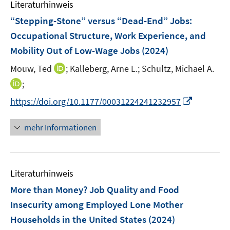
e
Literaturhinweis
m
n
F
“Stepping-Stone” versus “Dead-End” Jobs:
e
Occupational Structure, Work Experience, and
n
Mobility Out of Low-Wage Jobs
(2024)
s
t
I
Mouw, Ted
;
Kalleberg, Arne L.;
Schultz, Michael A.
e
n
I
;
r
n
n
I
https://doi.org/10.1177/00031224241232957
ö
e
n
n
f
u
e
n
mehr Informationen
f
e
u
e
n
m
e
u
e
F
m
e
n
e
F
Literaturhinweis
m
n
e
F
More than Money? Job Quality and Food
s
n
e
t
Insecurity among Employed Lone Mother
s
n
e
Households in the United States
t
(2024)
s
r