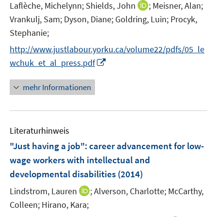
e
n
I
Laflèche, Michelynn;
Shields, John
;
Meisner, Alan;
ö
ö
r
n
n
Vrankulj, Sam;
Dyson, Diane;
Goldring, Luin;
Procyk,
f
f
ö
e
n
f
f
Stephanie;
f
u
e
n
n
f
e
http://www.justlabour.yorku.ca/volume22/pdfs/05_le
u
e
e
n
m
I
wchuk_et_al_press.pdf
e
n
n
e
F
n
m
n
e
n
F
mehr Informationen
n
e
e
s
u
n
t
e
s
e
Literaturhinweis
m
t
r
F
e
"Just having a job"
:
career advancement for low-
ö
e
r
wage workers with intellectual and
f
n
ö
developmental disabilities
(2014)
f
s
f
n
t
I
Lindstrom, Lauren
;
Alverson, Charlotte;
f
McCarthy,
e
e
n
n
Colleen;
Hirano, Kara;
n
r
n
e