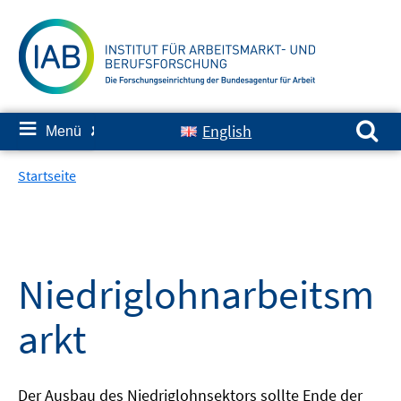
Springe
zum
Inhalt
Suchen nach:
≡
English
Menü
✘
Startseite
Niedriglohnarbeitsm
arkt
Der Ausbau des Niedriglohnsektors sollte Ende der