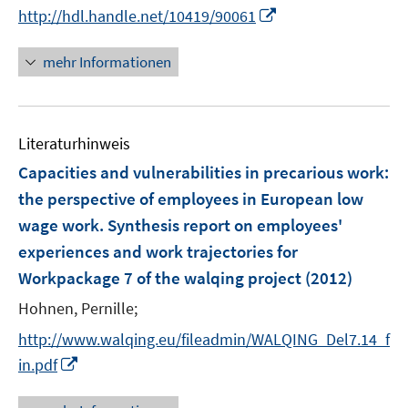
e
t
I
http://hdl.handle.net/10419/90061
r
e
n
ö
r
n
mehr Informationen
f
ö
e
f
f
u
n
f
e
e
n
Literaturhinweis
m
n
e
F
Capacities and vulnerabilities in precarious work
:
n
e
the perspective of employees in European low
n
wage work. Synthesis report on employees'
s
experiences and work trajectories for
t
e
Workpackage 7 of the walqing project
(2012)
r
Hohnen, Pernille;
ö
http://www.walqing.eu/fileadmin/WALQING_Del7.14_f
f
I
f
in.pdf
n
n
n
e