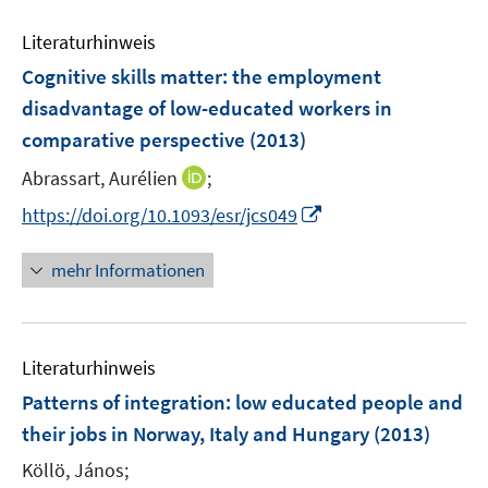
m
e
F
Literaturhinweis
m
e
F
Cognitive skills matter: the employment
n
e
disadvantage of low-educated workers in
s
n
comparative perspective
t
(2013)
s
e
t
I
Abrassart, Aurélien
;
r
e
n
I
https://doi.org/10.1093/esr/jcs049
ö
r
n
n
f
ö
e
n
f
mehr Informationen
f
u
e
n
f
e
u
e
n
m
e
n
e
F
Literaturhinweis
m
n
e
F
Patterns of integration
:
low educated people and
n
e
their jobs in Norway, Italy and Hungary
(2013)
s
n
t
Köllö, János;
s