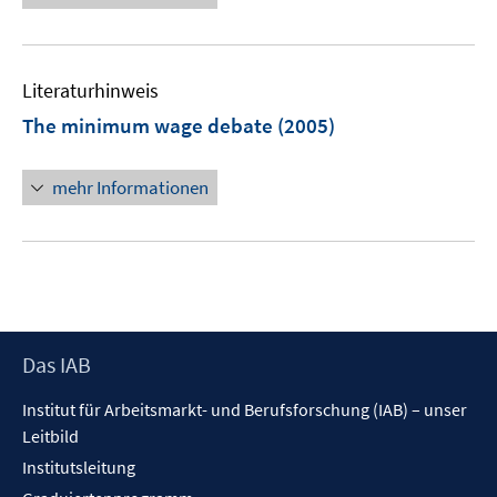
n
e
u
e
Literaturhinweis
m
F
The minimum wage debate
(2005)
e
n
mehr Informationen
s
t
e
r
ö
f
f
Footer
Das IAB
n
Inhalt
Institut für Arbeitsmarkt- und Berufsforschung (IAB) – unser
e
Leitbild
n
Institutsleitung