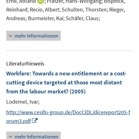
I
Erne, Roland
;
Platzer, Hans-Wolfgang;
Bispinck,
r
n
n
Reinhard;
Recio, Albert;
Schulten, Thorsten;
Rieger,
ö
e
n
Andreas;
Burmeister, Kai;
Schäfer, Claus;
f
u
e
f
e
u
n
mehr Informationen
m
e
e
F
m
n
e
F
n
e
Literaturhinweis
s
n
Workfare: Towards a new entitlement or a cost-
t
s
e
cutting device targeted at those most distant
t
r
e
from the labour market?
(2005)
ö
r
Lodemel, Ivar;
f
ö
f
http://www.cesifo-group.de/DocCIDL/dicereport205-f
f
n
f
I
orum3.pdf
e
n
n
n
e
n
mehr Informationen