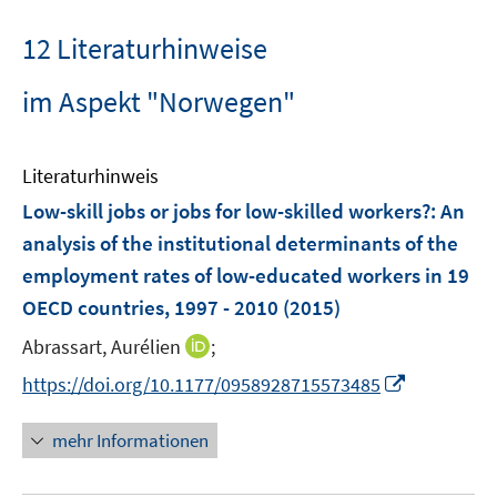
12 Literaturhinweise
im Aspekt "Norwegen"
Literaturhinweis
Low-skill jobs or jobs for low-skilled workers?
:
An
analysis of the institutional determinants of the
employment rates of low-educated workers in 19
OECD countries, 1997 - 2010
(2015)
I
Abrassart, Aurélien
;
n
I
https://doi.org/10.1177/0958928715573485
n
n
e
n
mehr Informationen
u
e
e
u