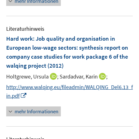
mehr Informationen
e
n
u
e
Literaturhinweis
m
F
Hard work: Job quality and organisation in
e
European low-wage sectors
:
synthesis report on
n
company case studies for work package 6 of the
s
walqing project
(2012)
t
e
I
I
Holtgrewe, Ursula
;
Sardadvar, Karin
;
r
n
n
http://www.walqing.eu/fileadmin/WALQING_Del6.13_f
ö
n
n
I
in.pdf
f
e
e
n
f
u
u
n
n
mehr Informationen
e
e
e
e
m
m
u
n
F
F
e
e
e