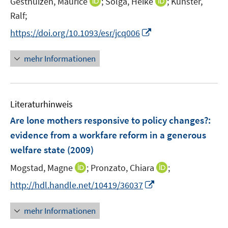
I
I
Gesthuizen, Maurice
;
Solga, Heike
;
Künster,
e
n
n
Ralf;
r
n
n
I
https://doi.org/10.1093/esr/jcq006
ö
e
e
n
f
u
u
n
mehr Informationen
f
e
e
e
n
m
m
u
e
F
F
e
n
e
e
Literaturhinweis
m
n
n
F
Are lone mothers responsive to policy changes?
:
s
s
e
evidence from a workfare reform in a generous
t
t
n
e
e
welfare state
(2009)
s
r
r
t
I
I
Mogstad, Magne
;
Pronzato, Chiara
;
ö
ö
e
n
n
I
f
f
http://hdl.handle.net/10419/36037
r
n
n
n
f
f
ö
e
e
n
n
n
mehr Informationen
f
u
u
e
e
e
f