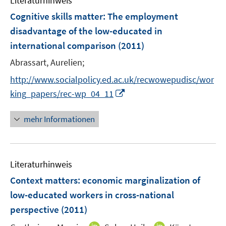
Literaturhinweis
m
n
n
F
Cognitive skills matter: The employment
s
s
e
disadvantage of the low-educated in
t
t
n
e
e
international comparison
(2011)
s
r
r
t
Abrassart, Aurelien;
ö
ö
e
http://www.socialpolicy.ed.ac.uk/recwowepudisc/wor
f
f
r
f
f
I
king_papers/rec-wp_04_11
ö
n
n
n
f
e
e
n
mehr Informationen
f
n
n
e
n
u
e
e
n
Literaturhinweis
m
F
Context matters: economic marginalization of
e
low-educated workers in cross-national
n
perspective
(2011)
s
t