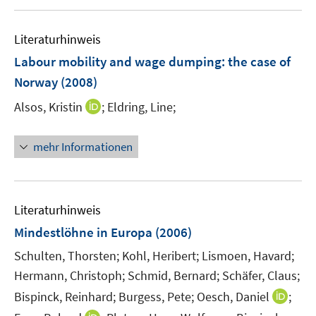
e
e
u
n
n
n
m
m
e
e
F
F
Literaturhinweis
m
n
e
e
F
Labour mobility and wage dumping
:
the case of
n
n
e
Norway
(2008)
s
s
n
t
t
I
Alsos, Kristin
;
Eldring, Line;
s
e
e
n
t
r
r
n
e
mehr Informationen
ö
ö
e
r
f
f
u
ö
f
f
e
f
n
n
m
f
Literaturhinweis
e
e
F
n
Mindestlöhne in Europa
(2006)
n
n
e
e
Schulten, Thorsten;
Kohl, Heribert;
Lismoen, Havard;
n
n
Hermann, Christoph;
s
Schmid, Bernard;
Schäfer, Claus;
t
I
Bispinck, Reinhard;
Burgess, Pete;
Oesch, Daniel
;
e
n