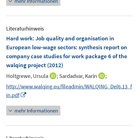
mehr Informationen
e
n
u
e
Literaturhinweis
m
F
Hard work: Job quality and organisation in
e
European low-wage sectors
:
synthesis report on
n
company case studies for work package 6 of the
s
walqing project
(2012)
t
e
I
I
Holtgrewe, Ursula
;
Sardadvar, Karin
;
r
n
n
http://www.walqing.eu/fileadmin/WALQING_Del6.13_f
ö
n
n
I
in.pdf
f
e
e
n
f
u
u
n
n
mehr Informationen
e
e
e
e
m
m
u
n
F
F
e
e
e