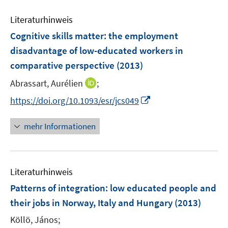
m
e
F
Literaturhinweis
m
e
F
Cognitive skills matter: the employment
n
e
disadvantage of low-educated workers in
s
n
comparative perspective
t
(2013)
s
e
t
I
Abrassart, Aurélien
;
r
e
n
I
https://doi.org/10.1093/esr/jcs049
ö
r
n
n
f
ö
e
n
f
mehr Informationen
f
u
e
n
f
e
u
e
n
m
e
n
e
F
Literaturhinweis
m
n
e
F
Patterns of integration
:
low educated people and
n
e
their jobs in Norway, Italy and Hungary
(2013)
s
n
t
Köllö, János;
s