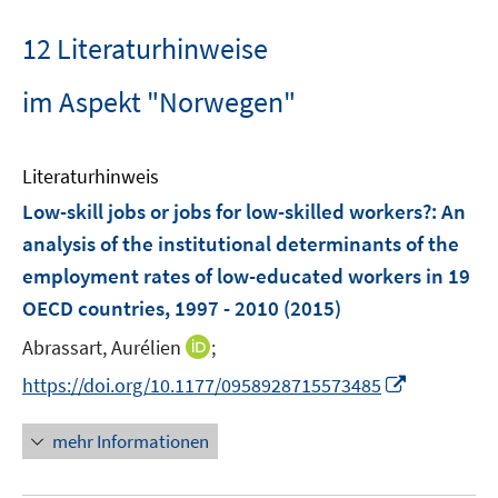
12 Literaturhinweise
im Aspekt "Norwegen"
Literaturhinweis
Low-skill jobs or jobs for low-skilled workers?
:
An
analysis of the institutional determinants of the
employment rates of low-educated workers in 19
OECD countries, 1997 - 2010
(2015)
I
Abrassart, Aurélien
;
n
I
https://doi.org/10.1177/0958928715573485
n
n
e
n
mehr Informationen
u
e
e
u