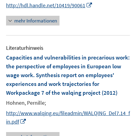
e
t
I
http://hdl.handle.net/10419/90061
r
e
n
ö
r
n
mehr Informationen
f
ö
e
f
f
u
n
f
e
e
n
Literaturhinweis
m
n
e
F
Capacities and vulnerabilities in precarious work
:
n
e
the perspective of employees in European low
n
wage work. Synthesis report on employees'
s
experiences and work trajectories for
t
e
Workpackage 7 of the walqing project
(2012)
r
Hohnen, Pernille;
ö
http://www.walqing.eu/fileadmin/WALQING_Del7.14_f
f
I
f
in.pdf
n
n
n
e