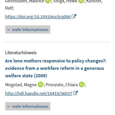
I
I
Gesthuizen, Maurice
;
Solga, Heike
;
Künster,
e
n
n
Ralf;
r
n
n
I
https://doi.org/10.1093/esr/jcq006
ö
e
e
n
f
u
u
n
mehr Informationen
f
e
e
e
n
m
m
u
e
F
F
e
n
e
e
Literaturhinweis
m
n
n
F
Are lone mothers responsive to policy changes?
:
s
s
e
evidence from a workfare reform in a generous
t
t
n
e
e
welfare state
(2009)
s
r
r
t
I
I
Mogstad, Magne
;
Pronzato, Chiara
;
ö
ö
e
n
n
I
f
f
http://hdl.handle.net/10419/36037
r
n
n
n
f
f
ö
e
e
n
n
n
mehr Informationen
f
u
u
e
e
e
f