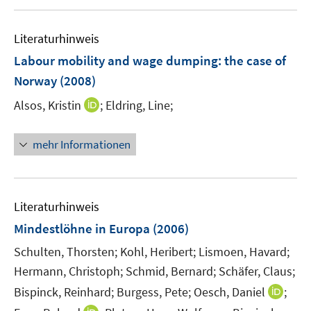
e
e
u
n
n
n
m
m
e
e
F
F
Literaturhinweis
m
n
e
e
F
Labour mobility and wage dumping
:
the case of
n
n
e
Norway
(2008)
s
s
n
t
t
I
Alsos, Kristin
;
Eldring, Line;
s
e
e
n
t
r
r
n
e
mehr Informationen
ö
ö
e
r
f
f
u
ö
f
f
e
f
n
n
m
f
Literaturhinweis
e
e
F
n
Mindestlöhne in Europa
(2006)
n
n
e
e
Schulten, Thorsten;
Kohl, Heribert;
Lismoen, Havard;
n
n
Hermann, Christoph;
s
Schmid, Bernard;
Schäfer, Claus;
t
I
Bispinck, Reinhard;
Burgess, Pete;
Oesch, Daniel
;
e
n