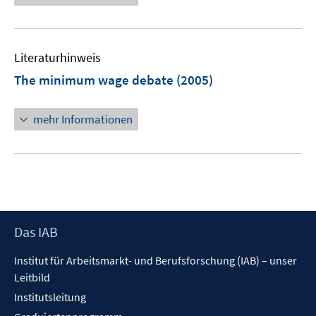
n
e
u
e
Literaturhinweis
m
F
The minimum wage debate
(2005)
e
n
mehr Informationen
s
t
e
r
ö
f
f
Footer
Das IAB
n
Inhalt
Institut für Arbeitsmarkt- und Berufsforschung (IAB) – unser
e
Leitbild
n
Institutsleitung