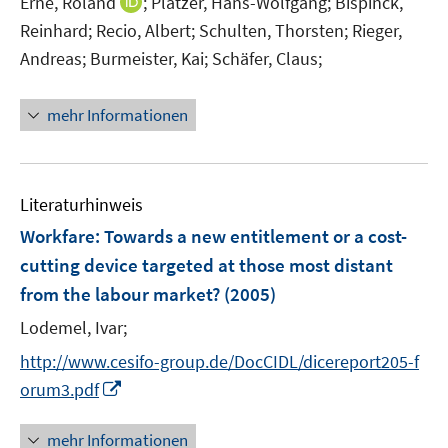
I
Erne, Roland
;
Platzer, Hans-Wolfgang;
Bispinck,
r
n
n
Reinhard;
Recio, Albert;
Schulten, Thorsten;
Rieger,
ö
e
n
Andreas;
Burmeister, Kai;
Schäfer, Claus;
f
u
e
f
e
u
n
mehr Informationen
m
e
e
F
m
n
e
F
n
e
Literaturhinweis
s
n
Workfare: Towards a new entitlement or a cost-
t
s
e
cutting device targeted at those most distant
t
r
e
from the labour market?
(2005)
ö
r
Lodemel, Ivar;
f
ö
f
http://www.cesifo-group.de/DocCIDL/dicereport205-f
f
n
f
I
orum3.pdf
e
n
n
n
e
n
mehr Informationen