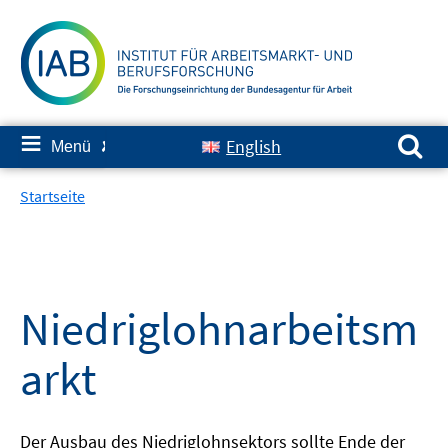
Springe
zum
Inhalt
Suchen nach:
≡
English
Menü
✘
Startseite
Niedriglohnarbeitsm
arkt
Der Ausbau des Niedriglohnsektors sollte Ende der