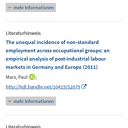
f
n
mehr Informationen
f
e
n
u
e
e
n
Literaturhinweis
m
F
The unequal incidence of non-standard
e
employment across occupational groups
:
an
n
empirical analysis of post-industrial labour
s
markets in Germany and Europe
(2011)
t
e
I
Marx, Paul
;
r
n
I
http://hdl.handle.net/10419/52079
ö
n
n
f
e
n
mehr Informationen
f
u
e
n
e
u
e
m
e
n
F
Literaturhinweis
m