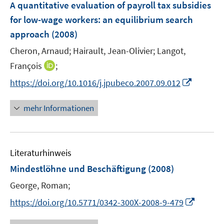
r
e
A quantitative evaluation of payroll tax subsidies
ö
r
for low-wage workers
:
an equilibrium search
f
ö
approach
(2008)
f
f
n
Cheron, Arnaud;
Hairault, Jean-Olivier;
Langot,
f
e
n
I
François
;
n
e
n
I
https://doi.org/10.1016/j.jpubeco.2007.09.012
n
n
n
e
n
mehr Informationen
u
e
e
u
m
e
F
Literaturhinweis
m
e
F
Mindestlöhne und Beschäftigung
(2008)
n
e
George, Roman;
s
n
t
I
s
https://doi.org/10.5771/0342-300X-2008-9-479
e
n
t
r