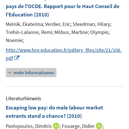
e
pays de l'OCDE. Rapport pour le Haut Conseil de
n
l'Education
(2010)
s
t
Melnik, Ekaterina;
Verdier, Eric;
Steedman, Hilary;
e
Trehin-Lalanne, Remi;
Möbus, Martine;
Olympio,
r
Noemie;
ö
http://www.hce.education.fr/gallery_files/site/21/106.
f
I
pdf
f
n
n
n
e
mehr Informationen
e
n
u
e
Literaturhinweis
m
F
Escaping low pay
:
do male labour market
e
entrants stand a chance?
(2010)
n
I
I
Pavlopoulos, Dimitris
;
Fouarge, Didier
;
s