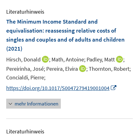
e
F
e
n
e
Literaturhinweis
m
n
F
The Minimum Income Standard and
s
e
equivalisation
:
reassessing relative costs of
t
n
e
singles and couples and of adults and children
s
r
(2021)
t
ö
e
I
I
Hirsch, Donald
;
Math, Antoine;
Padley, Matt
;
f
r
n
n
f
I
Pereirinha, José;
Pereira, Elvira
;
Thornton, Robert;
ö
n
n
n
n
Concialdi, Pierre;
f
e
e
e
n
f
I
https://doi.org/10.1017/S0047279419001004
u
u
n
e
n
n
e
e
u
e
n
mehr Informationen
m
m
e
n
e
F
F
m
u
e
e
F
e
n
n
e
Literaturhinweis
m
s
s
n