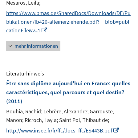
n
n
Mesaros, Leila;
n
e
n
e
https://www.bmas.de/SharedDocs/Downloads/DE/Pu
u
e
n
e
blikationen/fb420-alleinerziehende.pdf?__blob=publi
u
m
I
cationFile&v=1
e
F
n
m
e
n
F
mehr Informationen
n
e
e
s
u
n
t
e
s
e
Literaturhinweis
m
t
r
F
e
Être sans diplôme aujourd'hui en France
:
quelles
ö
e
r
caractéristiques, quel parcours et quel destin?
f
n
ö
(2011)
f
s
f
n
t
Bouhia, Rachid;
Lebrère, Alexandre;
Garrouste,
f
e
e
n
Manon;
Ricroch, Layla;
Saint Pol, Thibaut de;
n
r
e
I
http://www.insee.fr/fr/ffc/docs_ffc/ES443B.pdf
ö
n
n