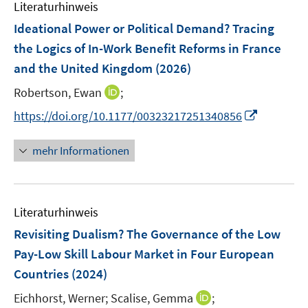
F
Literaturhinweis
m
e
F
Ideational Power or Political Demand? Tracing
n
e
the Logics of In-Work Benefit Reforms in France
s
n
and the United Kingdom
(2026)
t
s
e
t
I
Robertson, Ewan
;
r
e
n
I
https://doi.org/10.1177/00323217251340856
ö
r
n
n
f
ö
e
n
f
mehr Informationen
f
u
e
n
f
e
u
e
n
m
e
n
e
F
Literaturhinweis
m
n
e
F
Revisiting Dualism? The Governance of the Low
n
e
Pay-Low Skill Labour Market in Four European
s
n
Countries
(2024)
t
s
e
t
I
Eichhorst, Werner;
Scalise, Gemma
;
r