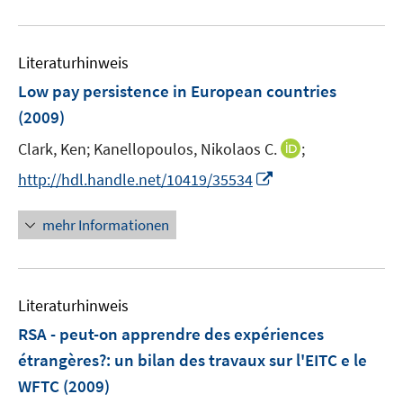
m
u
F
e
e
Literaturhinweis
m
n
F
Low pay persistence in European countries
s
e
(2009)
t
n
e
I
Clark, Ken;
Kanellopoulos, Nikolaos C.
;
s
r
n
t
I
http://hdl.handle.net/10419/35534
ö
n
e
n
f
e
r
n
mehr Informationen
f
u
ö
e
n
e
f
u
e
m
f
e
n
F
n
Literaturhinweis
m
e
e
F
RSA - peut-on apprendre des expériences
n
n
e
étrangères?
:
un bilan des travaux sur l'EITC e le
s
n
WFTC
(2009)
t
s