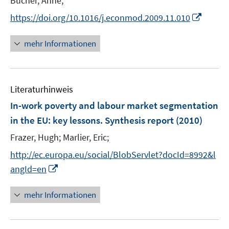
Bucher, Anne;
r
e
I
https://doi.org/10.1016/j.econmod.2009.11.010
ö
r
n
f
ö
n
mehr Informationen
f
f
e
n
f
u
e
n
e
n
e
Literaturhinweis
m
n
F
In-work poverty and labour market segmentation
e
in the EU
:
key lessons. Synthesis report
(2010)
n
Frazer, Hugh;
Marlier, Eric;
s
t
http://ec.europa.eu/social/BlobServlet?docId=8992&l
e
I
angId=en
r
n
ö
n
mehr Informationen
f
e
f
u
n
e