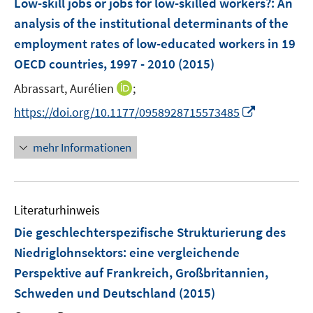
Low-skill jobs or jobs for low-skilled workers?
:
An
t
t
n
e
e
e
analysis of the institutional determinants of the
s
n
r
r
employment rates of low-educated workers in 19
t
s
ö
ö
e
OECD countries, 1997 - 2010
(2015)
t
f
f
r
e
I
f
f
Abrassart, Aurélien
;
ö
r
n
n
n
I
https://doi.org/10.1177/0958928715573485
f
ö
n
e
e
n
f
f
e
n
n
n
n
mehr Informationen
f
u
e
e
n
e
u
n
e
m
e
n
F
Literaturhinweis
m
e
F
Die geschlechterspezifische Strukturierung des
n
e
Niedriglohnsektors
:
eine vergleichende
s
n
Perspektive auf Frankreich, Großbritannien,
t
s
e
Schweden und Deutschland
(2015)
t
r
e