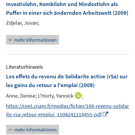
Investivlohn, Kombilohn und Mindestlohn als
Puffer in einer sich ändernden Arbeitswelt
(2009)
Zdjelar, Jovan;
mehr Informationen
Literaturhinweis
Les effets du revenu de Solidarite active (rSa) sur
les gains du retour a l'emploi
(2008)
I
Anne, Denise;
L'Horty, Yannick
;
n
https://ceet.cnam.fr/medias/fichier/106-revenu-solidar
n
I
ite-rsa-retour-emploi_1508242114455-pdf
e
n
u
n
mehr Informationen
e