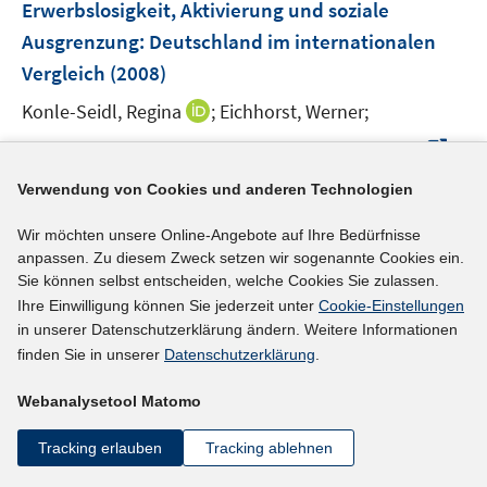
F
Erwerbslosigkeit, Aktivierung und soziale
s
n
e
t
Ausgrenzung
:
Deutschland im internationalen
s
n
e
Vergleich
(2008)
t
s
r
e
t
I
Konle-Seidl, Regina
;
Eichhorst, Werner;
ö
r
e
n
f
I
https://doku.iab.de/externe/2008/k081209f03.pdf
ö
r
n
f
n
f
ö
e
Verwendung von Cookies und anderen Technologien
n
n
f
mehr Informationen
f
u
e
e
n
f
Wir möchten unsere Online-Angebote auf Ihre Bedürfnisse
e
n
u
e
anpassen. Zu diesem Zweck setzen wir sogenannte Cookies ein.
n
m
e
n
Sie können selbst entscheiden, welche Cookies Sie zulassen.
e
F
Literaturhinweis
m
Ihre Einwilligung können Sie jederzeit unter
Cookie-Einstellungen
n
e
F
in unserer Datenschutzerklärung ändern. Weitere Informationen
Les sept premières années de vie active des
n
e
finden Sie in unserer
Datenschutzerklärung
.
jeunes non diplômés
:
la place des mesures
s
n
publiques pour l'emploi
t
(2007)
Webanalysetool Matomo
s
e
t
Gasquet, Céline;
Roux, Valérie;
r
Tracking erlauben
Tracking ablehnen
e
I
http://www.insee.fr/fr/ffc/docs_ffc/ES400B.pdf
ö
r