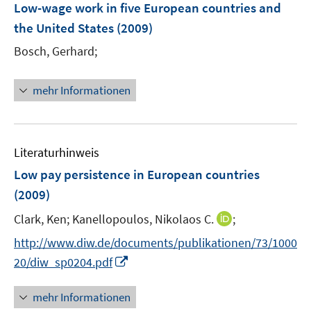
Low-wage work in five European countries and
the United States
(2009)
Bosch, Gerhard;
mehr Informationen
Literaturhinweis
Low pay persistence in European countries
(2009)
I
Clark, Ken;
Kanellopoulos, Nikolaos C.
;
n
http://www.diw.de/documents/publikationen/73/1000
n
I
20/diw_sp0204.pdf
e
n
u
n
mehr Informationen
e
e