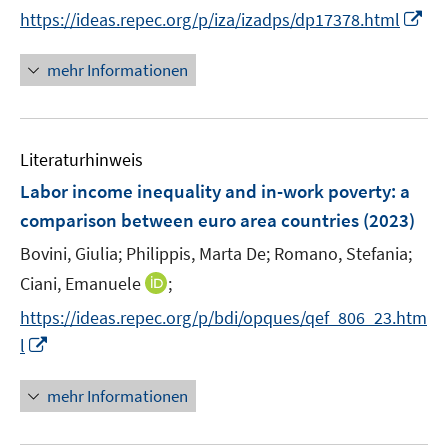
e
n
I
https://ideas.repec.org/p/iza/izadps/dp17378.html
ö
r
n
n
f
ö
e
n
f
mehr Informationen
f
u
e
n
f
e
u
e
n
m
e
n
e
F
Literaturhinweis
m
n
e
F
Labor income inequality and in-work poverty: a
n
e
comparison between euro area countries
(2023)
s
n
t
Bovini, Giulia;
Philippis, Marta De;
Romano, Stefania;
s
e
t
I
Ciani, Emanuele
;
r
e
n
https://ideas.repec.org/p/bdi/opques/qef_806_23.htm
ö
r
n
I
f
l
ö
e
n
f
f
u
n
n
mehr Informationen
f
e
e
e
n
m
u
n