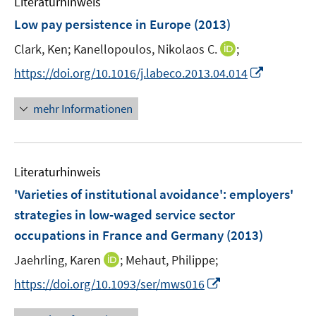
Literaturhinweis
m
n
n
e
F
Low pay persistence in Europe
(2013)
s
s
n
e
t
t
s
I
Clark, Ken;
Kanellopoulos, Nikolaos C.
;
n
e
e
t
n
s
I
https://doi.org/10.1016/j.labeco.2013.04.014
r
r
e
n
t
n
ö
ö
r
e
e
n
mehr Informationen
f
f
ö
u
r
e
f
f
f
e
ö
u
n
n
f
m
f
e
e
e
n
F
Literaturhinweis
f
m
n
n
e
e
n
F
'Varieties of institutional avoidance'
:
employers'
n
n
e
e
strategies in low-waged service sector
s
n
n
occupations in France and Germany
(2013)
t
s
e
t
I
Jaehrling, Karen
;
Mehaut, Philippe;
r
e
n
I
https://doi.org/10.1093/ser/mws016
ö
r
n
n
f
ö
e
n