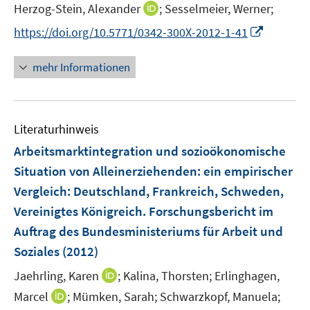
t
I
Herzog-Stein, Alexander
;
Sesselmeier, Werner;
s
e
n
t
I
https://doi.org/10.5771/0342-300X-2012-1-41
r
n
e
n
ö
e
r
n
mehr Informationen
f
u
ö
e
f
e
f
u
n
m
f
e
e
F
n
Literaturhinweis
m
n
e
e
F
Arbeitsmarktintegration und sozioökonomische
n
n
e
Situation von Alleinerziehenden
:
ein empirischer
s
n
Vergleich: Deutschland, Frankreich, Schweden,
t
s
e
Vereinigtes Königreich. Forschungsbericht im
t
r
e
Auftrag des Bundesministeriums für Arbeit und
ö
r
Soziales
(2012)
f
ö
f
I
Jaehrling, Karen
;
Kalina, Thorsten;
Erlinghagen,
f
n
n
I
f
Marcel
;
Mümken, Sarah;
Schwarzkopf, Manuela;
e
n