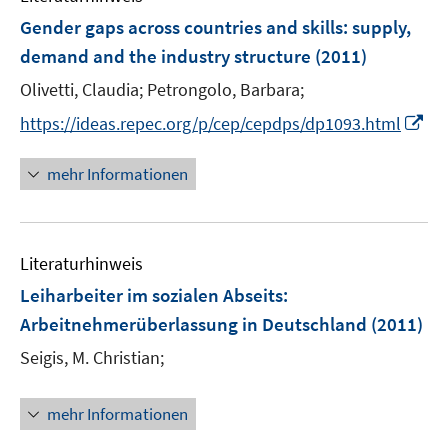
e
F
Gender gaps across countries and skills
:
supply,
n
e
demand and the industry structure
(2011)
s
n
t
Olivetti, Claudia;
Petrongolo, Barbara;
s
e
t
I
https://ideas.repec.org/p/cep/cepdps/dp1093.html
r
e
n
ö
r
n
mehr Informationen
f
ö
e
f
f
u
n
f
e
e
n
Literaturhinweis
m
n
e
F
Leiharbeiter im sozialen Abseits
:
n
e
Arbeitnehmerüberlassung in Deutschland
(2011)
n
Seigis, M. Christian;
s
t
e
mehr Informationen
r