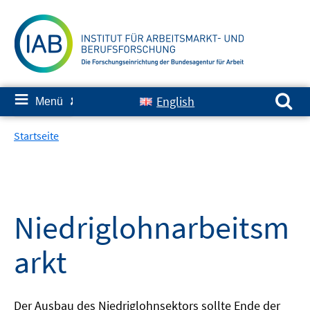
Springe
zum
Inhalt
Suchen nach:
≡
English
Menü
✘
Startseite
Niedriglohnarbeitsm
arkt
Der Ausbau des Niedriglohnsektors sollte Ende der