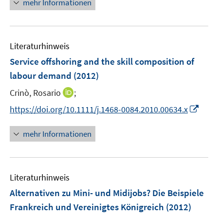
f
mehr Informationen
f
u
e
n
f
e
u
e
n
m
e
n
e
F
Literaturhinweis
m
n
e
F
Service offshoring and the skill composition of
n
e
labour demand
(2012)
s
n
t
I
Crinò, Rosario
;
s
e
n
t
I
https://doi.org/10.1111/j.1468-0084.2010.00634.x
r
n
e
n
ö
e
r
n
mehr Informationen
f
u
ö
e
f
e
f
u
n
m
f
e
e
F
n
Literaturhinweis
m
n
e
e
F
Alternativen zu Mini- und Midijobs? Die Beispiele
n
n
e
Frankreich und Vereinigtes Königreich
(2012)
s
n