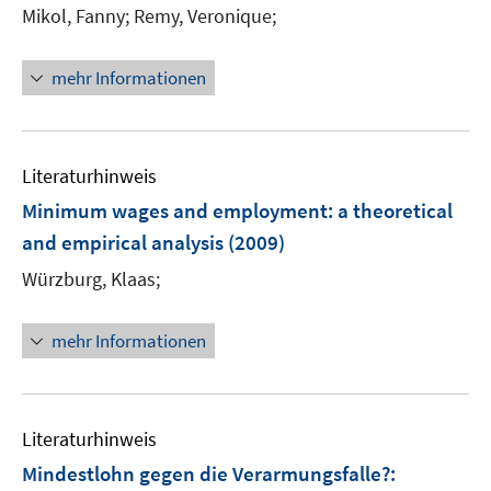
e
t
Mikol, Fanny;
Remy, Veronique;
r
e
ö
r
mehr Informationen
f
ö
f
f
n
f
e
n
Literaturhinweis
n
e
Minimum wages and employment
:
a theoretical
n
and empirical analysis
(2009)
Würzburg, Klaas;
mehr Informationen
Literaturhinweis
Mindestlohn gegen die Verarmungsfalle?
: