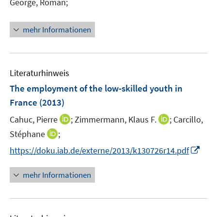
George, Roman;
ö
r
f
ö
mehr Informationen
f
f
n
f
e
n
n
e
Literaturhinweis
n
The employment of the low-skilled youth in
France
(2013)
I
I
Cahuc, Pierre
;
Zimmermann, Klaus F.
;
Carcillo,
n
n
I
Stéphane
;
n
n
n
I
https://doku.iab.de/externe/2013/k130726r14.pdf
e
e
n
n
u
u
e
n
mehr Informationen
e
e
u
e
m
m
e
u
F
F
m
e
e
e
F