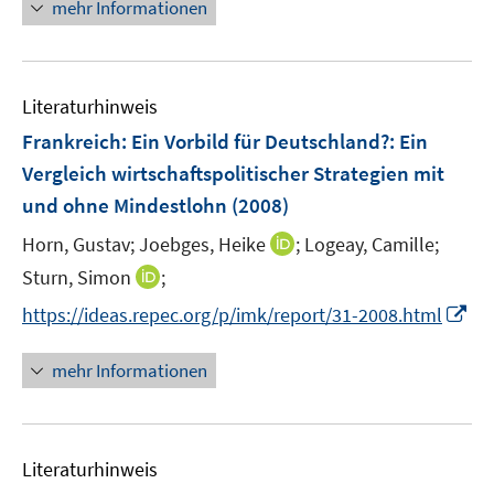
n
e
mehr Informationen
ö
e
r
f
u
ö
f
e
f
n
Literaturhinweis
m
f
e
F
n
Frankreich: Ein Vorbild für Deutschland?
:
Ein
n
e
e
Vergleich wirtschaftspolitischer Strategien mit
n
n
und ohne Mindestlohn
(2008)
s
t
I
Horn, Gustav;
Joebges, Heike
;
Logeay, Camille;
e
n
I
Sturn, Simon
;
r
n
n
I
https://ideas.repec.org/p/imk/report/31-2008.html
ö
e
n
n
f
u
e
n
mehr Informationen
f
e
u
e
n
m
e
u
e
F
m
e
n
e
F
Literaturhinweis
m
n
e