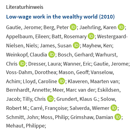
e
Literaturhinweis
m
n
F
Low-wage work in the wealthy world
(2010)
e
I
I
Gautie, Jerome;
Berg, Peter
;
Jaehrling, Karen
;
n
n
n
I
Appelbaum, Eileen;
s
Batt, Rosemary
;
Westergaard-
n
n
n
t
I
Nielsen, Niels;
James, Susan
;
Mayhew, Ken;
e
e
n
e
n
I
Weinkopf, Claudia
;
Bosch, Gerhard;
Warhurst,
u
u
e
r
n
n
I
e
e
Chris
;
Dresser, Laura;
Wanner, Eric;
Gautie, Jerome;
u
ö
e
n
n
m
m
Voss-Dahm, Dorothea;
Mason, Geoff;
Vanselow,
e
f
u
e
n
F
F
m
f
I
Achim;
Lloyd, Caroline
;
Klaveren, Maarten van;
e
u
e
e
e
F
n
n
m
Bernhardt, Annette;
Meer, Marc van der;
Eskildsen,
e
u
n
n
e
e
n
F
m
I
Jacob;
Tilly, Chris
;
Grundert, Klaus G.;
Solow,
e
s
s
n
n
e
e
F
n
m
t
t
I
Robert M.;
Carré, Françoise;
Salverda, Wiemer
;
s
u
n
e
n
F
e
e
n
t
I
Schmitt, John;
Moss, Philip;
Grimshaw, Damian
;
e
s
n
e
e
r
r
n
e
n
m
t
Mehaut, Philippe;
s
u
n
ö
ö
e
r
n
F
e
t
e