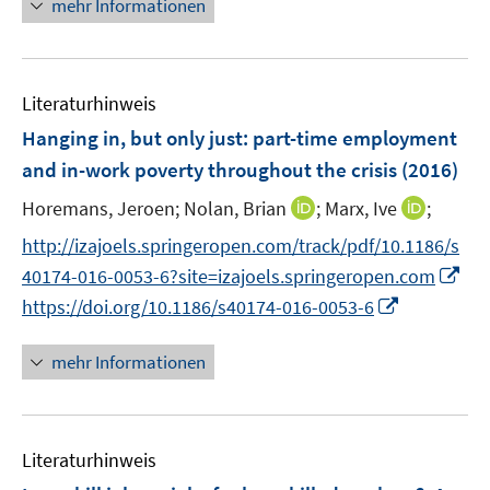
mehr Informationen
f
ö
e
f
f
u
n
f
e
e
n
Literaturhinweis
m
n
e
F
Hanging in, but only just
:
part-time employment
n
e
and in-work poverty throughout the crisis
(2016)
n
I
I
Horemans, Jeroen;
Nolan, Brian
;
Marx, Ive
;
s
n
n
t
http://izajoels.springeropen.com/track/pdf/10.1186/s
n
n
e
I
40174-016-0053-6?site=izajoels.springeropen.com
e
e
r
n
I
https://doi.org/10.1186/s40174-016-0053-6
u
u
ö
n
n
e
e
f
e
n
mehr Informationen
m
m
f
u
e
F
F
n
e
u
e
e
e
m
e
n
n
n
F
Literaturhinweis
m
s
s
e
F