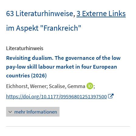
63 Literaturhinweise
,
3 Externe Links
im Aspekt "Frankreich"
Literaturhinweis
Revisiting dualism. The governance of the low
pay-low skill labour market in four European
countries
(2026)
I
Eichhorst, Werner;
Scalise, Gemma
;
n
I
https://doi.org/10.1177/09596801251397500
n
n
e
n
mehr Informationen
u
e
e
u
m
e