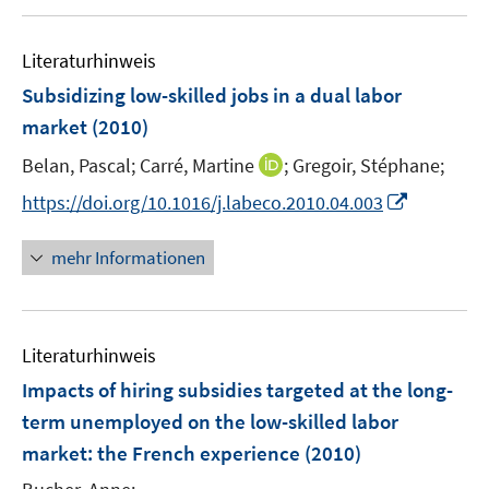
ö
f
Literaturhinweis
f
n
Subsidizing low-skilled jobs in a dual labor
e
market
(2010)
n
I
Belan, Pascal;
Carré, Martine
;
Gregoir, Stéphane;
n
I
https://doi.org/10.1016/j.labeco.2010.04.003
n
n
e
n
mehr Informationen
u
e
e
u
m
e
F
Literaturhinweis
m
e
F
Impacts of hiring subsidies targeted at the long-
n
e
term unemployed on the low-skilled labor
s
n
market
:
the French experience
t
(2010)
s
e
t