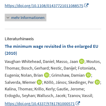
n
n
t
I
https://doi.org/10.1108/01437721011088575
n
n
e
n
e
e
r
n
mehr Informationen
u
u
ö
e
e
e
f
u
m
m
f
e
F
F
n
Literaturhinweis
m
e
e
e
F
The minimum wage revisited in the enlarged EU
n
n
n
e
(2010)
s
s
n
t
t
I
Vaughan-Whitehead, Daniel;
Masso, Jaan
;
Moutos,
s
e
e
n
t
Thomas;
Bosch, Gerhard;
Nestic, Danijel;
Fotoniata,
r
r
n
e
I
I
Eugenia;
Nolan, Brian
;
Grimshaw, Damian
;
ö
ö
e
r
n
n
I
I
Salverda, Wiemer
;
Köllö, János;
Skedinger, Per
;
f
f
u
ö
n
n
n
n
f
f
Kalina, Thomas;
Krillo, Kerly;
Gautie, Jerome;
e
f
e
e
n
n
n
n
m
Erdogdu, Seyhan;
Wallusch, Jacek;
Tzanov, Vassil;
f
u
u
e
e
e
e
F
n
I
e
e
https://doi.org/10.4337/9781781000571
u
u
n
n