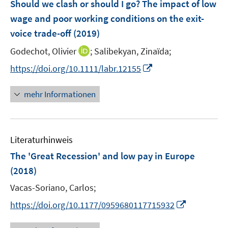
F
Should we clash or should I go? The impact of low
t
t
s
e
e
e
wage and poor working conditions on the exit-
t
n
r
r
e
voice trade-off
(2019)
s
ö
ö
r
t
I
Godechot, Olivier
;
Salibekyan, Zinaïda;
f
f
ö
e
n
f
f
I
f
https://doi.org/10.1111/labr.12155
r
n
n
n
n
f
ö
e
e
e
n
n
mehr Informationen
f
u
n
n
e
e
f
e
u
n
n
m
e
e
F
Literaturhinweis
m
n
e
F
The 'Great Recession' and low pay in Europe
n
e
(2018)
s
n
t
Vacas-Soriano, Carlos;
s
e
t
I
https://doi.org/10.1177/0959680117715932
r
e
n
ö
r
n