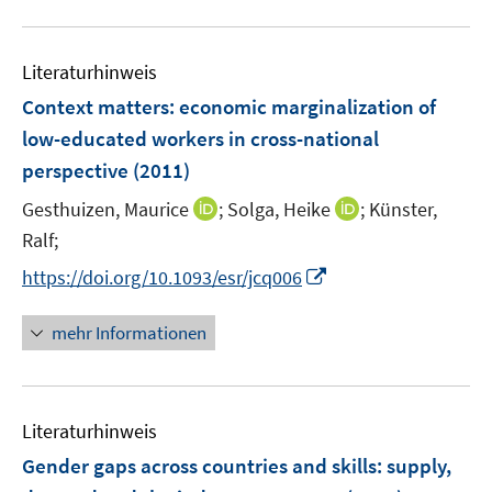
n
u
n
e
e
n
Literaturhinweis
m
F
Context matters: economic marginalization of
e
low-educated workers in cross-national
n
perspective
(2011)
s
t
I
I
Gesthuizen, Maurice
;
Solga, Heike
;
Künster,
e
n
n
Ralf;
r
n
n
I
https://doi.org/10.1093/esr/jcq006
ö
e
e
n
f
u
u
n
mehr Informationen
f
e
e
e
n
m
m
u
e
F
F
e
n
e
e
Literaturhinweis
m
n
n
F
Gender gaps across countries and skills
:
supply,
s
s
e