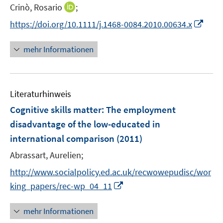
e
t
I
Crinò, Rosario
;
s
r
e
n
t
I
https://doi.org/10.1111/j.1468-0084.2010.00634.x
ö
r
n
e
n
f
ö
e
r
n
f
mehr Informationen
f
u
ö
e
n
f
e
f
u
e
n
m
f
e
n
e
F
n
Literaturhinweis
m
n
e
e
F
Cognitive skills matter: The employment
n
n
e
disadvantage of the low-educated in
s
n
international comparison
t
(2011)
s
e
t
Abrassart, Aurelien;
r
e
http://www.socialpolicy.ed.ac.uk/recwowepudisc/wor
ö
r
I
king_papers/rec-wp_04_11
f
ö
n
f
f
n
n
mehr Informationen
f
e
e