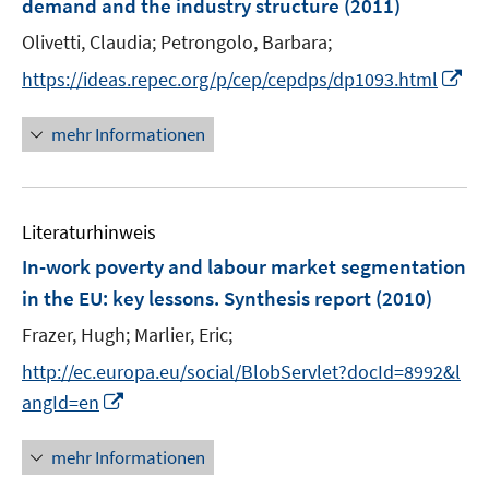
demand and the industry structure
(2011)
t
t
n
e
e
Olivetti, Claudia;
Petrongolo, Barbara;
s
r
r
t
I
https://ideas.repec.org/p/cep/cepdps/dp1093.html
ö
ö
e
n
f
f
r
n
mehr Informationen
f
f
ö
e
n
n
f
u
e
e
f
e
n
n
n
Literaturhinweis
m
e
F
In-work poverty and labour market segmentation
n
e
in the EU
:
key lessons. Synthesis report
(2010)
n
Frazer, Hugh;
Marlier, Eric;
s
t
http://ec.europa.eu/social/BlobServlet?docId=8992&l
e
I
angId=en
r
n
ö
n
mehr Informationen
f
e