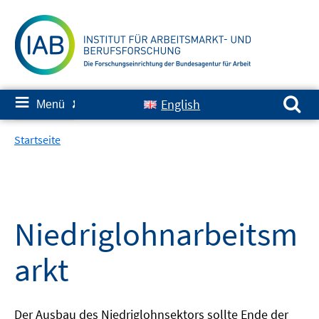
Springe
zum
Inhalt
Suchen nach:
≡
English
Menü
✘
Startseite
Niedriglohnarbeitsm
arkt
Der Ausbau des Niedriglohnsektors sollte Ende der