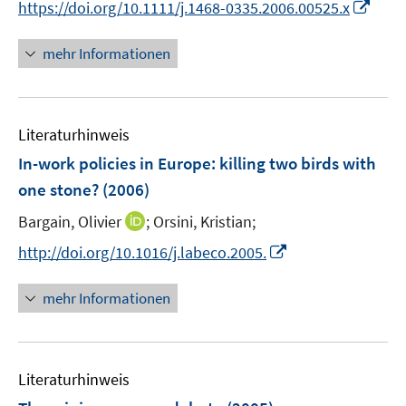
t
I
https://doi.org/10.1111/j.1468-0335.2006.00525.x
ö
ö
e
n
f
f
r
n
mehr Informationen
f
f
ö
e
n
n
f
u
e
e
f
e
n
n
n
Literaturhinweis
m
e
F
In-work policies in Europe
:
killing two birds with
n
e
one stone?
(2006)
n
I
Bargain, Olivier
;
Orsini, Kristian;
s
n
t
I
http://doi.org/10.1016/j.labeco.2005.
n
e
n
e
r
n
mehr Informationen
u
ö
e
e
f
u
m
f
e
F
n
Literaturhinweis
m
e
e
F