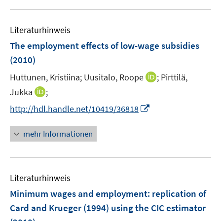
f
u
n
e
e
Literaturhinweis
m
n
F
The employment effects of low-wage subsidies
e
(2010)
n
I
Huttunen, Kristiina;
Uusitalo, Roope
;
Pirttilä,
s
n
t
I
Jukka
;
n
e
n
I
http://hdl.handle.net/10419/36818
e
r
n
n
u
ö
e
n
mehr Informationen
e
f
u
e
m
f
e
u
F
n
m
e
e
e
F
Literaturhinweis
m
n
n
e
F
Minimum wages and employment
:
replication of
s
n
e
t
Card and Krueger (1994) using the CIC estimator
s
n
e