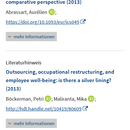
comparative perspective
t
(2013)
s
e
t
I
Abrassart, Aurélien
;
r
e
n
I
https://doi.org/10.1093/esr/jcs049
ö
r
n
n
f
ö
e
n
f
mehr Informationen
f
u
e
n
f
e
u
e
n
m
e
n
e
F
Literaturhinweis
m
n
e
F
Outsourcing, occupational restructuring, and
n
e
employee well-being
:
is there a silver lining?
s
n
(2013)
t
s
e
t
I
I
Böckerman, Petri
;
Maliranta, Mika
;
r
e
n
n
I
http://hdl.handle.net/10419/80609
ö
r
n
n
n
f
ö
e
e
n
f
mehr Informationen
f
u
u
e