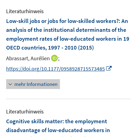
m
e
n
n
F
Literaturhinweis
m
s
s
e
F
Low-skill jobs or jobs for low-skilled workers?
:
An
t
t
n
e
e
e
analysis of the institutional determinants of the
s
n
r
r
employment rates of low-educated workers in 19
t
s
ö
ö
e
OECD countries, 1997 - 2010
(2015)
t
f
f
r
e
I
f
f
Abrassart, Aurélien
;
ö
r
n
n
n
I
https://doi.org/10.1177/0958928715573485
f
ö
n
e
e
n
f
f
e
n
n
n
n
mehr Informationen
f
u
e
e
n
e
u
n
e
m
e
n
F
Literaturhinweis
m
e
F
Cognitive skills matter: the employment
n
e
disadvantage of low-educated workers in
s
n