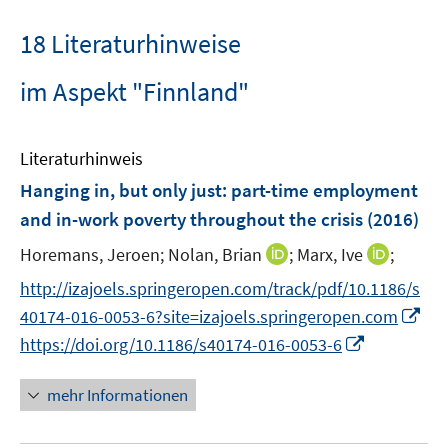
18 Literaturhinweise
im Aspekt "Finnland"
Literaturhinweis
Hanging in, but only just
:
part-time employment
and in-work poverty throughout the crisis
(2016)
I
I
Horemans, Jeroen;
Nolan, Brian
;
Marx, Ive
;
n
n
http://izajoels.springeropen.com/track/pdf/10.1186/s
n
n
I
40174-016-0053-6?site=izajoels.springeropen.com
e
e
n
I
https://doi.org/10.1186/s40174-016-0053-6
u
u
n
n
e
e
e
n
mehr Informationen
m
m
u
e
F
F
e
u
e
e