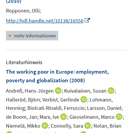
(2010)
t
s
r
e
t
Ropponen, Olli;
ö
r
e
I
f
http://hdl.handle.net/10138/16556
ö
r
n
f
f
ö
n
n
mehr Informationen
f
f
e
e
n
f
u
n
e
n
e
n
e
Literaturhinweis
m
n
F
The working poor in Europe
:
employment,
e
poverty and globalization
(2008)
n
I
I
Andreß, Hans-Jürgen
;
Kuivalainen, Susan
;
s
n
n
t
I
Halleröd, Björn;
Verbist, Gerlinde
;
Lohmann,
n
n
e
n
Henning;
Biolcati-Rinaldi, Ferruccio;
Larsson, Daniel;
e
e
r
n
I
I
de Boom, Jan;
Marx, Ive
;
Giesselmann, Marco
;
u
u
ö
e
n
n
I
I
Niemelä, Mikko
;
Connolly, Sara
;
Nolan, Brian
e
e
f
u
n
n
n
n