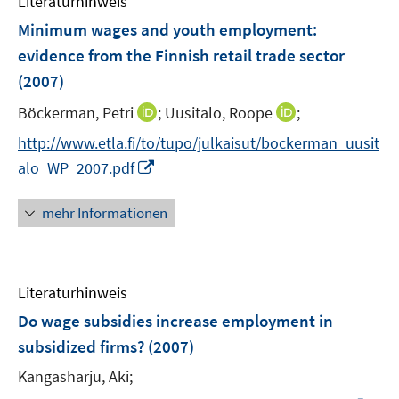
Literaturhinweis
m
n
n
e
F
Minimum wages and youth employment
:
n
e
evidence from the Finnish retail trade sector
n
(2007)
s
t
I
I
Böckerman, Petri
;
Uusitalo, Roope
;
e
n
n
http://www.etla.fi/to/tupo/julkaisut/bockerman_uusit
r
n
n
I
alo_WP_2007.pdf
ö
e
e
n
f
u
u
n
mehr Informationen
f
e
e
e
n
m
m
u
e
F
F
e
n
e
e
Literaturhinweis
m
n
n
F
Do wage subsidies increase employment in
s
s
e
subsidized firms?
(2007)
t
t
n
e
e
Kangasharju, Aki;
s
r
r