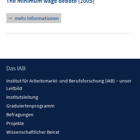
The minimum wage debate
(2005)
n
n
e
s
n
mehr Informationen
t
s
e
t
r
e
ö
r
f
ö
f
f
n
f
Footer
Das IAB
e
n
Inhalt
n
Institut für Arbeitsmarkt- und Berufsforschung (IAB) – unser
e
Leitbild
n
Institutsleitung
Graduiertenprogramm
Befragungen
Projekte
Wissenschaftlicher Beirat