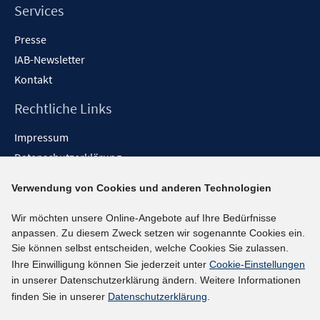
Services
Presse
IAB-Newsletter
Kontakt
Rechtliche Links
Impressum
Datenschutzerklärung
Erklärung zur Barrierefreiheit
Verwendung von Cookies und anderen Technologien
Barrieren melden
Wir möchten unsere Online-Angebote auf Ihre Bedürfnisse
Social-Media-Kanäle
anpassen. Zu diesem Zweck setzen wir sogenannte Cookies ein.
Sie können selbst entscheiden, welche Cookies Sie zulassen.
BlueSky
Ihre Einwilligung können Sie jederzeit unter
Cookie-Einstellungen
YouTube
in unserer Datenschutzerklärung ändern. Weitere Informationen
LinkedIn
finden Sie in unserer
Datenschutzerklärung
.
XING