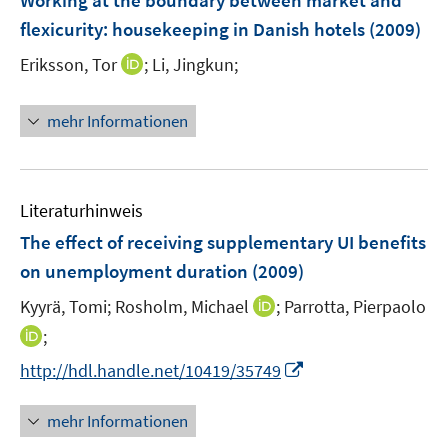
Working at the boundary between market and
n
e
flexicurity
:
housekeeping in Danish hotels
(2009)
n
I
Eriksson, Tor
;
Li, Jingkun;
n
n
mehr Informationen
e
u
e
m
Literaturhinweis
F
The effect of receiving supplementary UI benefits
e
on unemployment duration
(2009)
n
s
I
Kyyrä, Tomi;
Rosholm, Michael
;
Parrotta, Pierpaolo
t
n
I
;
e
n
n
I
http://hdl.handle.net/10419/35749
r
e
n
n
ö
u
e
n
mehr Informationen
f
e
u
e
f