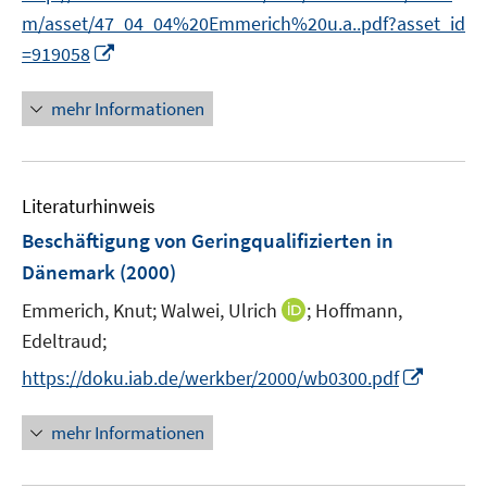
e
r
m/asset/47_04_04%20Emmerich%20u.a..pdf?asset_id
u
ö
I
=919058
e
f
n
m
f
n
F
mehr Informationen
n
e
e
e
u
n
n
e
s
Literaturhinweis
m
t
F
e
Beschäftigung von Geringqualifizierten in
e
r
Dänemark
(2000)
n
ö
I
Emmerich, Knut;
Walwei, Ulrich
;
Hoffmann,
s
f
n
t
Edeltraud;
f
n
e
n
I
https://doku.iab.de/werkber/2000/wb0300.pdf
e
r
e
n
u
ö
n
n
mehr Informationen
e
f
e
m
f
u