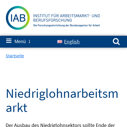
Springe
zum
Inhalt
Suchen nach:
≡
English
Menü
✘
Startseite
Niedriglohnarbeitsm
arkt
Der Ausbau des Niedriglohnsektors sollte Ende der