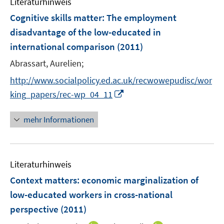
Literaturhinweis
m
n
n
F
Cognitive skills matter: The employment
s
s
e
disadvantage of the low-educated in
t
t
n
e
e
international comparison
(2011)
s
r
r
t
Abrassart, Aurelien;
ö
ö
e
http://www.socialpolicy.ed.ac.uk/recwowepudisc/wor
f
f
r
f
f
I
king_papers/rec-wp_04_11
ö
n
n
n
f
e
e
n
mehr Informationen
f
n
n
e
n
u
e
e
n
Literaturhinweis
m
F
Context matters: economic marginalization of
e
low-educated workers in cross-national
n
perspective
(2011)
s