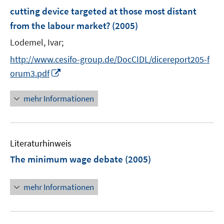
e
r
r
cutting device targeted at those most distant
n
ö
ö
from the labour market?
(2005)
s
f
f
t
Lodemel, Ivar;
f
f
e
n
n
http://www.cesifo-group.de/DocCIDL/dicereport205-f
r
e
e
I
orum3.pdf
ö
n
n
n
f
n
mehr Informationen
f
e
n
u
e
e
n
Literaturhinweis
m
F
The minimum wage debate
(2005)
e
n
mehr Informationen
s
t
e