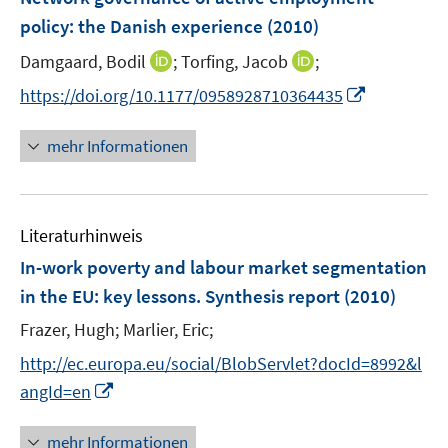
s
s
e
policy
:
the Danish experience
(2010)
t
t
n
e
e
I
I
Damgaard, Bodil
;
Torfing, Jacob
;
s
r
r
n
n
t
I
https://doi.org/10.1177/0958928710364435
ö
ö
n
n
e
n
f
f
e
e
r
n
mehr Informationen
f
f
u
u
ö
e
n
n
e
e
f
u
e
e
m
m
f
e
n
n
F
F
n
Literaturhinweis
m
e
e
e
F
In-work poverty and labour market segmentation
n
n
n
e
in the EU
:
key lessons. Synthesis report
(2010)
s
s
n
t
t
Frazer, Hugh;
Marlier, Eric;
s
e
e
t
http://ec.europa.eu/social/BlobServlet?docId=8992&l
r
r
e
I
angId=en
ö
ö
r
n
f
f
ö
n
mehr Informationen
f
f