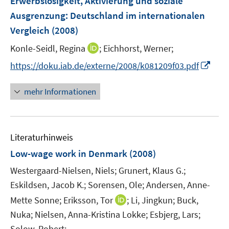
Erwerbslosigkeit, Aktivierung und soziale
s
e
Ausgrenzung
:
Deutschland im internationalen
t
n
e
Vergleich
(2008)
s
r
t
I
Konle-Seidl, Regina
;
Eichhorst, Werner;
ö
e
n
I
f
https://doku.iab.de/externe/2008/k081209f03.pdf
r
n
n
f
ö
e
n
n
mehr Informationen
f
u
e
e
f
e
u
n
n
m
e
e
F
Literaturhinweis
m
n
e
F
Low-wage work in Denmark
(2008)
n
e
Westergaard-Nielsen, Niels;
s
Grunert, Klaus G.;
n
t
Eskildsen, Jacob K.;
Sorensen, Ole;
Andersen, Anne-
s
e
t
I
Mette Sonne;
Eriksson, Tor
;
Li, Jingkun;
Buck,
r
e
n
Nuka;
Nielsen, Anna-Kristina Lokke;
Esbjerg, Lars;
ö
r
n
Solow, Robert;