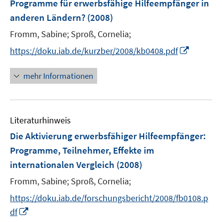
Programme für erwerbsfähige Hilfeempfänger in
n
anderen Ländern?
(2008)
s
t
Fromm, Sabine;
Sproß, Cornelia;
e
I
https://doku.iab.de/kurzber/2008/kb0408.pdf
r
n
ö
n
mehr Informationen
f
e
f
u
n
e
e
Literaturhinweis
m
n
F
Die Aktivierung erwerbsfähiger Hilfeempfänger
:
e
Programme, Teilnehmer, Effekte im
n
internationalen Vergleich
(2008)
s
t
Fromm, Sabine;
Sproß, Cornelia;
e
https://doku.iab.de/forschungsbericht/2008/fb0108.p
r
I
df
ö