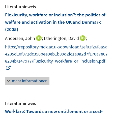
m
Literaturhinweis
F
Flexicurity, workfare or inclusion?
:
the politics of
e
welfare and activation in the UK and Denmark
n
(2005)
s
t
I
I
Andersen, John
;
Etherington, David
;
e
n
n
https://repository.mdx.ac.uk/download/1ef03f26f8a5a
r
n
n
4205d10f072dc356bee9eb1b39d2fc1a0a2d7f170a7807
ö
e
e
f
8234b/147977/Flexicurity_workfare_or_inclusion.pdf
u
u
f
I
e
e
n
n
m
m
e
n
F
F
mehr Informationen
n
e
e
e
u
n
n
e
s
s
Literaturhinweis
m
t
t
F
e
e
Workfare: Towards a new entitlement or a cost-