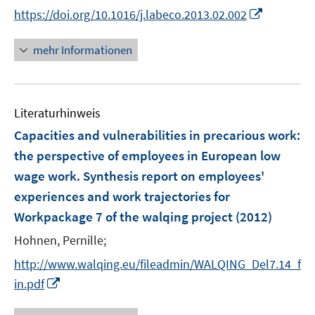
n
e
n
I
https://doi.org/10.1016/j.labeco.2013.02.002
ö
e
r
n
n
f
u
ö
e
n
f
mehr Informationen
e
f
u
e
n
m
f
e
u
e
F
n
m
e
n
e
e
F
Literaturhinweis
m
n
n
e
F
Capacities and vulnerabilities in precarious work
:
s
n
e
t
the perspective of employees in European low
s
n
e
wage work. Synthesis report on employees'
t
s
r
e
experiences and work trajectories for
t
ö
r
e
Workpackage 7 of the walqing project
(2012)
f
ö
r
f
Hohnen, Pernille;
f
ö
n
f
http://www.walqing.eu/fileadmin/WALQING_Del7.14_f
f
e
n
I
f
in.pdf
n
e
n
n
n