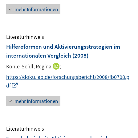
n
f
n
mehr Informationen
f
e
n
u
e
e
n
Literaturhinweis
m
F
Hilfereformen und Aktivierungsstrategien im
e
internationalen Vergleich
(2008)
n
I
Konle-Seidl, Regina
;
s
n
t
https://doku.iab.de/forschungsbericht/2008/fb0708.p
n
e
I
df
e
r
n
u
ö
n
mehr Informationen
e
f
e
m
f
u
F
n
e
e
e
Literaturhinweis
m
n
n
F