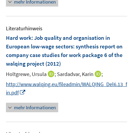
n
e
mehr Informationen
e
n
u
e
Literaturhinweis
m
F
Hard work: Job quality and organisation in
e
European low-wage sectors
:
synthesis report on
n
company case studies for work package 6 of the
s
walqing project
(2012)
t
e
I
I
Holtgrewe, Ursula
;
Sardadvar, Karin
;
r
n
n
http://www.walqing.eu/fileadmin/WALQING_Del6.13_f
ö
n
n
I
in.pdf
f
e
e
n
f
u
u
n
n
mehr Informationen
e
e
e
e
m
m
u
n
F
F
e
e
e