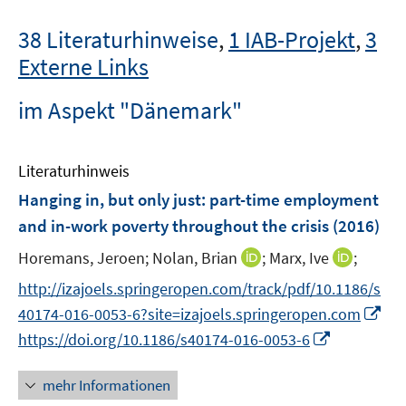
38 Literaturhinweise
,
1 IAB-Projekt
,
3
Externe Links
im Aspekt "Dänemark"
Literaturhinweis
Hanging in, but only just
:
part-time employment
and in-work poverty throughout the crisis
(2016)
I
I
Horemans, Jeroen;
Nolan, Brian
;
Marx, Ive
;
n
n
http://izajoels.springeropen.com/track/pdf/10.1186/s
n
n
I
40174-016-0053-6?site=izajoels.springeropen.com
e
e
n
I
https://doi.org/10.1186/s40174-016-0053-6
u
u
n
n
e
e
e
n
mehr Informationen
m
m
u
e