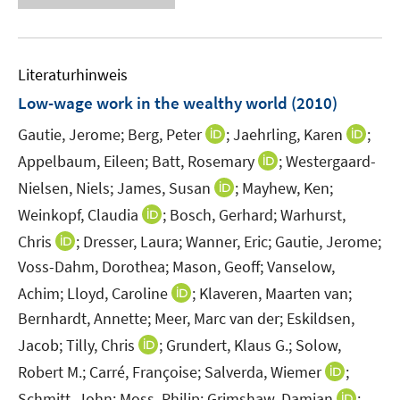
f
e
n
n
f
u
e
e
n
e
n
n
e
Literaturhinweis
m
n
F
Low-wage work in the wealthy world
(2010)
e
I
I
Gautie, Jerome;
Berg, Peter
;
Jaehrling, Karen
;
n
n
n
I
Appelbaum, Eileen;
s
Batt, Rosemary
;
Westergaard-
n
n
n
t
I
Nielsen, Niels;
James, Susan
;
Mayhew, Ken;
e
e
n
e
n
I
Weinkopf, Claudia
;
Bosch, Gerhard;
Warhurst,
u
u
e
r
n
n
I
e
e
Chris
;
Dresser, Laura;
Wanner, Eric;
Gautie, Jerome;
u
ö
e
n
n
m
m
Voss-Dahm, Dorothea;
Mason, Geoff;
Vanselow,
e
f
u
e
n
F
F
m
f
I
Achim;
Lloyd, Caroline
;
Klaveren, Maarten van;
e
u
e
e
e
F
n
n
m
Bernhardt, Annette;
Meer, Marc van der;
Eskildsen,
e
u
n
n
e
e
n
F
m
I
Jacob;
Tilly, Chris
;
Grundert, Klaus G.;
Solow,
e
s
s
n
n
e
e
F
n
m
t
t
I
Robert M.;
Carré, Françoise;
Salverda, Wiemer
;
s
u
n
e
n
F
e
e
n
t
I
Schmitt, John;
Moss, Philip;
Grimshaw, Damian
;
e