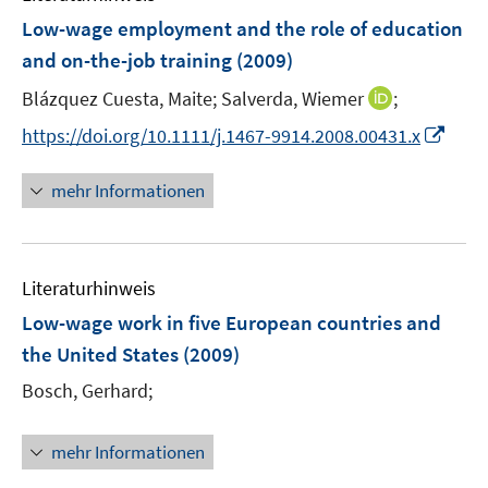
n
e
e
F
Low-wage employment and the role of education
n
n
e
and on-the-job training
(2009)
s
s
n
t
t
I
Blázquez Cuesta, Maite;
Salverda, Wiemer
;
s
e
e
n
t
I
https://doi.org/10.1111/j.1467-9914.2008.00431.x
r
r
n
e
n
ö
ö
e
r
n
mehr Informationen
f
f
u
ö
e
f
f
e
f
u
n
n
m
f
e
e
e
F
n
Literaturhinweis
m
n
n
e
e
F
Low-wage work in five European countries and
n
n
e
the United States
(2009)
s
n
t
Bosch, Gerhard;
s
e
t
r
e
mehr Informationen
ö
r