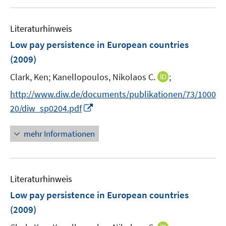
f
ö
f
f
n
Literaturhinweis
f
e
n
Low pay persistence in European countries
n
e
(2009)
n
I
Clark, Ken;
Kanellopoulos, Nikolaos C.
;
n
http://www.diw.de/documents/publikationen/73/1000
n
I
20/diw_sp0204.pdf
e
n
u
n
mehr Informationen
e
e
m
u
F
e
e
Literaturhinweis
m
n
F
Low pay persistence in European countries
s
e
(2009)
t
n
e