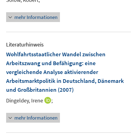
f
ö
e
f
f
u
n
mehr Informationen
f
e
e
n
m
n
e
F
n
e
Literaturhinweis
n
Wohlfahrtsstaatlicher Wandel zwischen
s
Arbeitszwang und Befähigung
:
eine
t
e
vergleichende Analyse aktivierender
r
Arbeitsmarktpolitik in Deutschland, Dänemark
ö
und Großbritannien
(2007)
f
f
I
Dingeldey, Irene
;
n
n
e
n
mehr Informationen
n
e
u
e