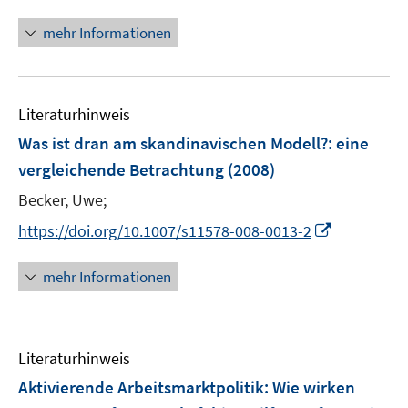
n
n
mehr Informationen
e
u
e
m
Literaturhinweis
F
Was ist dran am skandinavischen Modell?
:
eine
e
vergleichende Betrachtung
(2008)
n
s
Becker, Uwe;
t
I
https://doi.org/10.1007/s11578-008-0013-2
e
n
r
n
mehr Informationen
ö
e
f
u
f
e
n
Literaturhinweis
m
e
F
Aktivierende Arbeitsmarktpolitik: Wie wirken
n
e