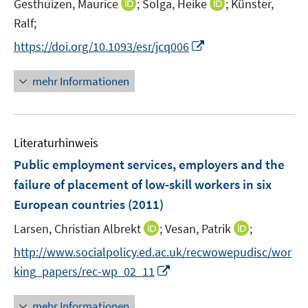
t
I
I
Gesthuizen, Maurice
;
Solga, Heike
;
Künster,
e
n
n
Ralf;
r
n
n
I
https://doi.org/10.1093/esr/jcq006
ö
e
e
n
f
u
u
n
mehr Informationen
f
e
e
e
n
m
m
u
e
F
F
e
n
e
e
Literaturhinweis
m
n
n
F
Public employment services, employers and the
s
s
e
failure of placement of low-skill workers in six
t
t
n
e
e
European countries
(2011)
s
r
r
t
I
I
Larsen, Christian Albrekt
;
Vesan, Patrik
;
ö
ö
e
n
n
f
f
http://www.socialpolicy.ed.ac.uk/recwowepudisc/wor
r
n
n
f
f
I
king_papers/rec-wp_02_11
ö
e
e
n
n
n
f
u
u
e
e
n
mehr Informationen