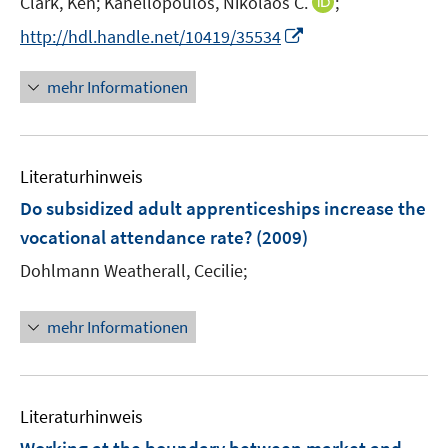
I
Clark, Ken;
Kanellopoulos, Nikolaos C.
;
s
r
n
t
I
http://hdl.handle.net/10419/35534
ö
n
e
n
f
e
r
n
mehr Informationen
f
u
ö
e
n
e
f
u
e
m
f
e
n
F
n
Literaturhinweis
m
e
e
F
Do subsidized adult apprenticeships increase the
n
n
e
vocational attendance rate?
(2009)
s
n
t
Dohlmann Weatherall, Cecilie;
s
e
t
r
e
mehr Informationen
ö
r
f
ö
f
f
n
Literaturhinweis
f
e
n