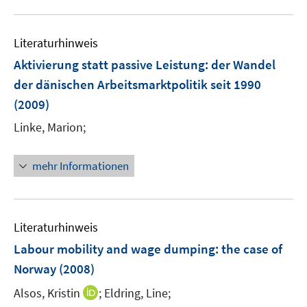
m
e
u
n
F
m
e
e
e
F
Literaturhinweis
m
n
n
e
F
Aktivierung statt passive Leistung
:
der Wandel
s
n
e
t
der dänischen Arbeitsmarktpolitik seit 1990
s
n
e
(2009)
t
s
r
e
t
Linke, Marion;
ö
r
e
f
ö
r
f
mehr Informationen
f
ö
n
f
f
e
n
f
n
e
n
Literaturhinweis
n
e
Labour mobility and wage dumping
:
the case of
n
Norway
(2008)
I
Alsos, Kristin
;
Eldring, Line;