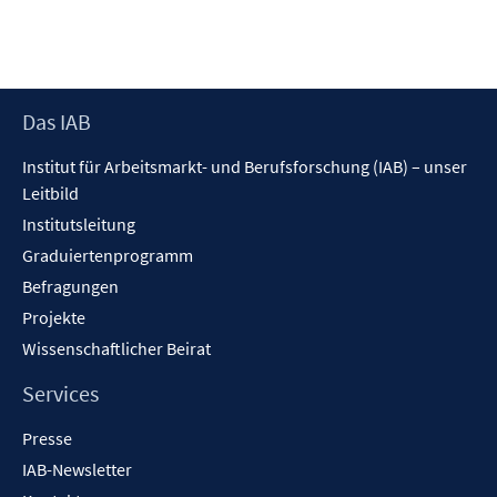
F
n
e
e
e
m
n
n
F
s
e
t
Footer
Das IAB
n
e
Inhalt
s
r
Institut für Arbeitsmarkt- und Berufsforschung (IAB) – unser
t
ö
Leitbild
e
f
Institutsleitung
r
f
Graduiertenprogramm
ö
n
f
Befragungen
e
f
Projekte
n
n
Wissenschaftlicher Beirat
e
n
Services
Presse
IAB-Newsletter