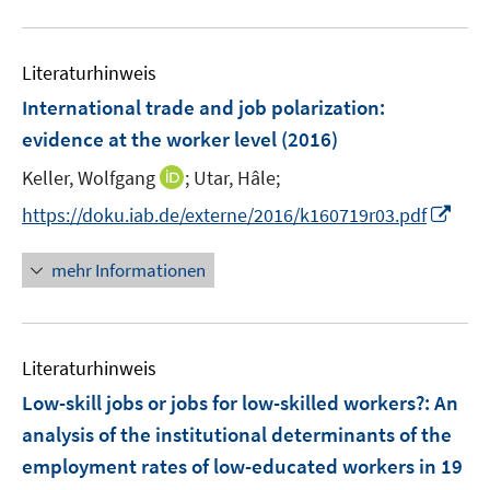
F
F
e
u
e
e
m
e
n
n
F
Literaturhinweis
m
s
s
e
F
International trade and job polarization
:
t
t
n
e
e
e
evidence at the worker level
(2016)
s
n
r
r
t
I
Keller, Wolfgang
;
Utar, Hâle;
s
ö
ö
e
n
t
I
f
f
https://doku.iab.de/externe/2016/k160719r03.pdf
r
n
e
n
f
f
ö
e
r
n
n
n
mehr Informationen
f
u
ö
e
e
e
f
e
f
u
n
n
n
m
f
e
e
F
n
Literaturhinweis
m
n
e
e
F
Low-skill jobs or jobs for low-skilled workers?
:
An
n
n
e
analysis of the institutional determinants of the
s
n
employment rates of low-educated workers in 19
t
s