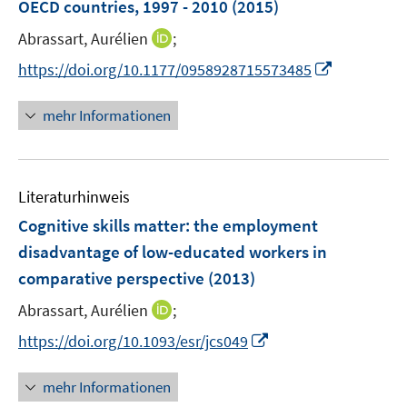
e
OECD countries, 1997 - 2010
(2015)
t
r
e
I
Abrassart, Aurélien
;
ö
r
n
f
I
https://doi.org/10.1177/0958928715573485
ö
n
f
n
f
e
n
n
mehr Informationen
f
u
e
e
n
e
n
u
e
m
e
n
F
Literaturhinweis
m
e
F
Cognitive skills matter: the employment
n
e
disadvantage of low-educated workers in
s
n
comparative perspective
t
(2013)
s
e
t
I
Abrassart, Aurélien
;
r
e
n
I
https://doi.org/10.1093/esr/jcs049
ö
r
n
n
f
ö
e
n
f
mehr Informationen
f
u
e