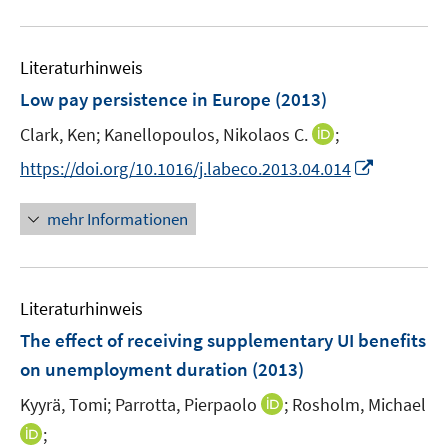
n
f
e
u
e
n
m
e
n
e
F
Literaturhinweis
m
n
e
F
Low pay persistence in Europe
(2013)
n
e
s
I
Clark, Ken;
Kanellopoulos, Nikolaos C.
;
n
t
n
s
I
https://doi.org/10.1016/j.labeco.2013.04.014
e
n
t
n
r
e
e
n
mehr Informationen
ö
u
r
e
f
e
ö
u
f
m
f
e
n
F
Literaturhinweis
f
m
e
e
n
F
The effect of receiving supplementary UI benefits
n
n
e
e
on unemployment duration
(2013)
s
n
n
t
I
Kyyrä, Tomi;
Parrotta, Pierpaolo
;
Rosholm, Michael
s
e
n
t
I
;
r