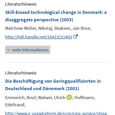
r
Literaturhinweis
ö
Skill-biased technological change in Denmark
:
a
f
disaggregate perspective
(2003)
f
n
Malchow-Moller, Nikolaj;
Skaksen, Jan Rose;
e
I
http://hdl.handle.net/10419/21402
n
n
n
mehr Informationen
e
u
e
Literaturhinweis
m
F
Die Beschäftigung von Geringqualifizierten in
e
Deutschland und Dänemark
(2001)
n
I
Emmerich, Knut;
Walwei, Ulrich
;
Hoffmann,
s
n
t
Edeltraud;
n
e
http://www.z-sozialreform.de/ccm/cms-service/strea