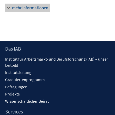
n
n
mehr Informationen
e
u
e
m
F
e
Footer
Das IAB
n
Inhalt
s
Institut für Arbeitsmarkt- und Berufsforschung (IAB) – unser
t
Leitbild
e
Institutsleitung
r
Graduiertenprogramm
ö
f
Befragungen
f
Projekte
n
Wissenschaftlicher Beirat
e
n
Services