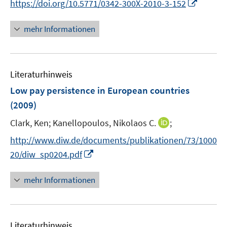
I
https://doi.org/10.5771/0342-300X-2010-3-152
e
n
r
n
mehr Informationen
ö
e
f
u
f
e
n
Literaturhinweis
m
e
F
Low pay persistence in European countries
n
e
(2009)
n
I
Clark, Ken;
Kanellopoulos, Nikolaos C.
;
s
n
t
http://www.diw.de/documents/publikationen/73/1000
n
e
I
20/diw_sp0204.pdf
e
r
n
u
ö
n
mehr Informationen
e
f
e
m
f
u
F
n
e
e
e
Literaturhinweis
m