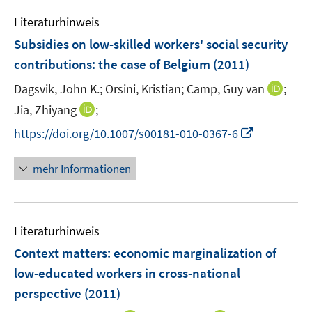
e
n
Literaturhinweis
m
F
Subsidies on low-skilled workers' social security
e
contributions
:
the case of Belgium
(2011)
n
I
Dagsvik, John K.;
Orsini, Kristian;
Camp, Guy van
;
s
n
t
I
Jia, Zhiyang
;
n
e
n
I
https://doi.org/10.1007/s00181-010-0367-6
e
r
n
n
u
ö
e
n
mehr Informationen
e
f
u
e
m
f
e
u
F
n
m
e
e
e
F
Literaturhinweis
m
n
n
e
F
Context matters: economic marginalization of
s
n
e
t
low-educated workers in cross-national
s
n
e
perspective
(2011)
t
s
r
e