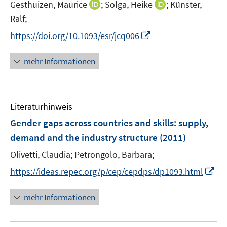
t
I
I
Gesthuizen, Maurice
;
Solga, Heike
;
Künster,
ö
r
e
n
n
Ralf;
f
ö
r
n
n
f
I
f
https://doi.org/10.1093/esr/jcq006
ö
e
e
n
n
f
f
u
u
e
n
n
mehr Informationen
f
e
e
n
e
e
n
m
m
u
n
e
F
F
e
n
e
e
Literaturhinweis
m
n
n
F
Gender gaps across countries and skills
:
supply,
s
s
e
demand and the industry structure
(2011)
t
t
n
e
e
Olivetti, Claudia;
Petrongolo, Barbara;
s
r
r
t
I
https://ideas.repec.org/p/cep/cepdps/dp1093.html
ö
ö
e
n
f
f
r
n
mehr Informationen
f
f
ö
e
n
n
f
u
e
e