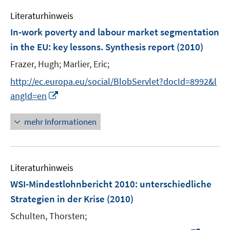
f
e
n
n
n
Literaturhinweis
m
e
F
In-work poverty and labour market segmentation
n
e
in the EU
:
key lessons. Synthesis report
(2010)
n
Frazer, Hugh;
Marlier, Eric;
s
t
http://ec.europa.eu/social/BlobServlet?docId=8992&l
e
I
angId=en
r
n
ö
n
mehr Informationen
f
e
f
u
n
e
e
Literaturhinweis
m
n
F
WSI-Mindestlohnbericht 2010
:
unterschiedliche
e
Strategien in der Krise
(2010)
n
Schulten, Thorsten;
s
t