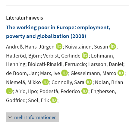
f
ö
f
f
n
Literaturhinweis
f
e
n
The working poor in Europe
:
employment,
n
e
poverty and globalization
(2008)
n
I
I
Andreß, Hans-Jürgen
;
Kuivalainen, Susan
;
n
n
I
Halleröd, Björn;
Verbist, Gerlinde
;
Lohmann,
n
n
n
Henning;
Biolcati-Rinaldi, Ferruccio;
Larsson, Daniel;
e
e
n
I
I
de Boom, Jan;
Marx, Ive
;
Giesselmann, Marco
;
u
u
e
n
n
I
I
Niemelä, Mikko
;
Connolly, Sara
;
Nolan, Brian
e
e
u
n
n
n
n
m
m
I
I
;
Airio, Ilpo;
Podestà, Federico
;
Engbersen,
e
e
e
n
n
F
F
n
n
m
I
Godfried;
Snel, Erik
;
u
u
e
e
e
e
n
n
F
n
e
e
u
u
n
n
e
e
e
n
m
m
mehr Informationen
e
e
s
s
u
u
n
e
F
F
m
m
t
t
e
e
s
u
e
e
F
F
e
e
m
m
t