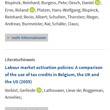
e
e
t
I
Bispinck, Reinhard;
Burgess, Pete;
Oesch, Daniel
;
r
r
e
n
I
Erne, Roland
;
Platzer, Hans-Wolfgang;
Bispinck,
ö
ö
r
n
n
Reinhard;
Recio, Albert;
Schulten, Thorsten;
Rieger,
f
f
ö
e
n
Andreas;
Burmeister, Kai;
f
Schäfer, Claus;
f
f
u
e
n
n
f
e
u
e
e
n
mehr Informationen
m
e
n
n
e
F
m
n
e
F
n
e
Literaturhinweis
s
n
Labour market activation policies: A comparison
t
s
e
of the use of tax credits in Belgium, the UK and
t
r
e
the US
(2005)
ö
r
I
Verbist, Gerlinde
;
Lathouwer, Lieve de;
Roggeman,
f
ö
n
f
Annelies;
f
n
n
f
e
e
n