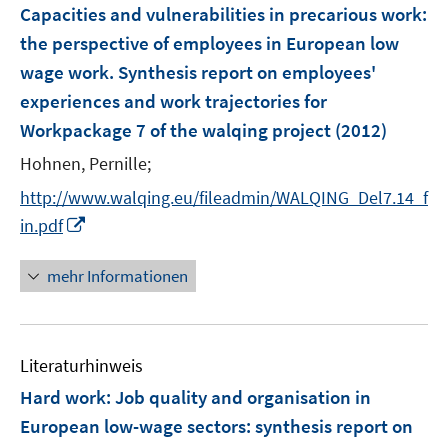
F
Capacities and vulnerabilities in precarious work
:
s
s
n
e
t
t
the perspective of employees in European low
s
n
e
e
wage work. Synthesis report on employees'
t
s
r
r
e
experiences and work trajectories for
t
ö
ö
r
e
Workpackage 7 of the walqing project
(2012)
f
f
ö
r
f
f
Hohnen, Pernille;
f
ö
n
n
f
http://www.walqing.eu/fileadmin/WALQING_Del7.14_f
f
e
e
n
I
f
in.pdf
n
n
e
n
n
n
n
e
mehr Informationen
e
n
u
e
Literaturhinweis
m
F
Hard work: Job quality and organisation in
e
European low-wage sectors
:
synthesis report on
n