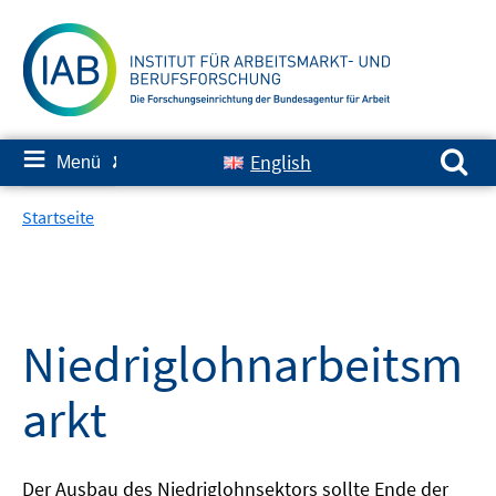
Springe
zum
Inhalt
Suchen nach:
≡
English
Menü
✘
Startseite
Niedriglohnarbeitsm
arkt
Der Ausbau des Niedriglohnsektors sollte Ende der