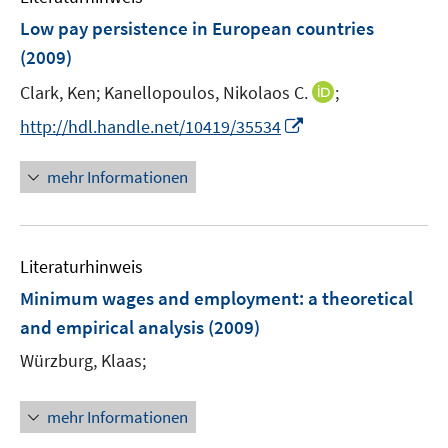
n
n
F
Low pay persistence in European countries
s
e
(2009)
t
n
e
I
Clark, Ken;
Kanellopoulos, Nikolaos C.
;
s
r
n
t
I
http://hdl.handle.net/10419/35534
ö
n
e
n
f
e
r
n
mehr Informationen
f
u
ö
e
n
e
f
u
e
m
f
e
n
F
n
Literaturhinweis
m
e
e
F
Minimum wages and employment
:
a theoretical
n
n
e
and empirical analysis
(2009)
s
n
t
Würzburg, Klaas;
s
e
t
r
e
mehr Informationen
ö
r