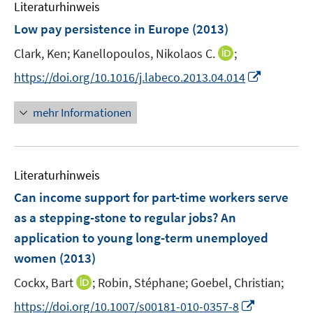
F
Literaturhinweis
m
n
e
F
Low pay persistence in Europe
(2013)
n
e
s
I
Clark, Ken;
Kanellopoulos, Nikolaos C.
;
n
t
n
s
I
https://doi.org/10.1016/j.labeco.2013.04.014
e
n
t
n
r
e
e
n
mehr Informationen
ö
u
r
e
f
e
ö
u
f
m
f
e
n
F
Literaturhinweis
f
m
e
e
n
F
Can income support for part-time workers serve
n
n
e
e
as a stepping-stone to regular jobs? An
s
n
n
application to young long-term unemployed
t
s
e
women
(2013)
t
r
e
I
Cockx, Bart
;
Robin, Stéphane;
Goebel, Christian;
ö
r
n
f
I
https://doi.org/10.1007/s00181-010-0357-8
ö