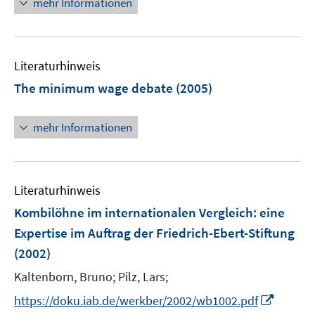
mehr Informationen
u
n
e
e
n
m
F
Literaturhinweis
e
The minimum wage debate
(2005)
n
s
mehr Informationen
t
e
r
ö
Literaturhinweis
f
Kombilöhne im internationalen Vergleich
:
eine
f
n
Expertise im Auftrag der Friedrich-Ebert-Stiftung
e
(2002)
n
Kaltenborn, Bruno;
Pilz, Lars;
I
https://doku.iab.de/werkber/2002/wb1002.pdf