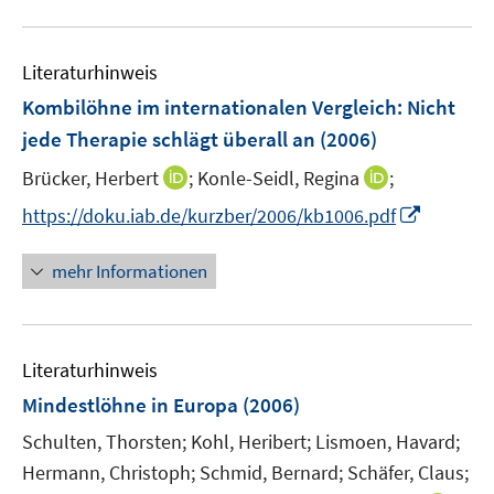
e
e
ö
ö
u
m
m
f
f
e
F
F
f
f
Literaturhinweis
m
e
e
n
n
F
Kombilöhne im internationalen Vergleich: Nicht
n
n
e
e
e
jede Therapie schlägt überall an
(2006)
s
s
n
n
n
t
t
I
I
Brücker, Herbert
;
Konle-Seidl, Regina
;
s
e
e
n
n
t
I
https://doku.iab.de/kurzber/2006/kb1006.pdf
r
r
n
n
e
n
ö
ö
e
e
r
n
mehr Informationen
f
f
u
u
ö
e
f
f
e
e
f
u
n
n
m
m
f
e
e
e
F
F
n
Literaturhinweis
m
n
n
e
e
e
F
Mindestlöhne in Europa
(2006)
n
n
n
e
Schulten, Thorsten;
s
Kohl, Heribert;
Lismoen, Havard;
s
n
t
t
Hermann, Christoph;
Schmid, Bernard;
Schäfer, Claus;
s