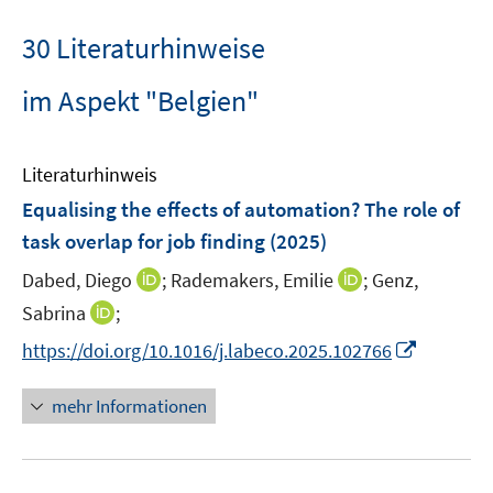
30 Literaturhinweise
im Aspekt "Belgien"
Literaturhinweis
Equalising the effects of automation? The role of
task overlap for job finding
(2025)
I
I
Dabed, Diego
;
Rademakers, Emilie
;
Genz,
n
n
I
Sabrina
;
n
n
n
I
https://doi.org/10.1016/j.labeco.2025.102766
e
e
n
n
u
u
e
n
mehr Informationen
e
e
u
e
m
m
e
u
F
F
m
e
e
e