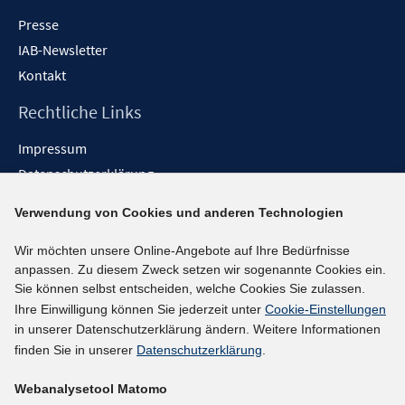
Presse
IAB-Newsletter
Kontakt
Rechtliche Links
Impressum
Datenschutzerklärung
Erklärung zur Barrierefreiheit
Verwendung von Cookies und anderen Technologien
Barrieren melden
Wir möchten unsere Online-Angebote auf Ihre Bedürfnisse
Social-Media-Kanäle
anpassen. Zu diesem Zweck setzen wir sogenannte Cookies ein.
Sie können selbst entscheiden, welche Cookies Sie zulassen.
BlueSky
Ihre Einwilligung können Sie jederzeit unter
Cookie-Einstellungen
YouTube
in unserer Datenschutzerklärung ändern. Weitere Informationen
LinkedIn
finden Sie in unserer
Datenschutzerklärung
.
XING
Webanalysetool Matomo
kununu