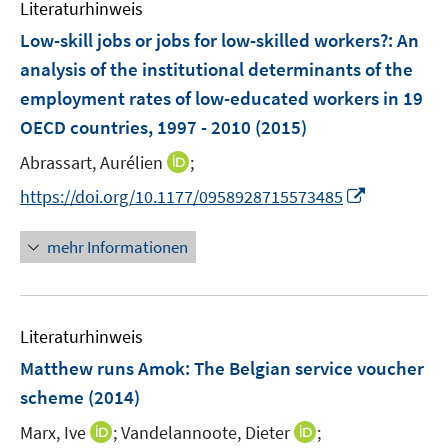
F
Literaturhinweis
m
s
s
e
F
Low-skill jobs or jobs for low-skilled workers?
:
An
t
t
n
e
e
e
analysis of the institutional determinants of the
s
n
r
r
employment rates of low-educated workers in 19
t
s
ö
ö
e
OECD countries, 1997 - 2010
(2015)
t
f
f
r
e
I
f
f
Abrassart, Aurélien
;
ö
r
n
n
n
I
https://doi.org/10.1177/0958928715573485
f
ö
n
e
e
n
f
f
e
n
n
n
n
mehr Informationen
f
u
e
e
n
e
u
n
e
m
e
n
F
Literaturhinweis
m
e
F
Matthew runs Amok: The Belgian service voucher
n
e
scheme
(2014)
s
n
t
I
I
Marx, Ive
;
Vandelannoote, Dieter
;
s