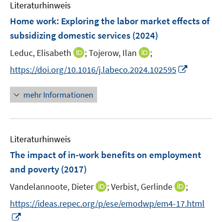
F
Literaturhinweis
m
n
n
e
F
Home work: Exploring the labor market effects of
s
s
n
e
t
t
subsidizing domestic services
(2024)
s
n
e
e
t
I
I
Leduc, Elisabeth
;
Tojerow, Ilan
;
s
r
r
e
n
n
t
I
https://doi.org/10.1016/j.labeco.2024.102595
ö
ö
r
n
n
e
n
f
f
ö
e
e
r
n
f
f
mehr Informationen
f
u
u
ö
e
n
n
f
e
e
f
u
e
e
n
m
m
f
e
n
n
e
F
F
n
Literaturhinweis
m
n
e
e
e
F
The impact of in-work benefits on employment
n
n
n
e
and poverty
(2017)
s
s
n
t
t
I
I
Vandelannoote, Dieter
;
Verbist, Gerlinde
;
s
e
e
n
n
t
https://ideas.repec.org/p/ese/emodwp/em4-17.html
r
r
n
n
e
I
ö
ö
e
e