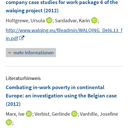
company case studies for work package 6 of the
s
walqing project
(2012)
t
e
I
I
Holtgrewe, Ursula
;
Sardadvar, Karin
;
r
n
n
http://www.walqing.eu/fileadmin/WALQING_Del6.13_f
ö
n
n
I
in.pdf
f
e
e
n
f
u
u
n
n
mehr Informationen
e
e
e
e
m
m
u
n
F
F
e
e
e
Literaturhinweis
m
n
n
F
Combating in-work poverty in continental
s
s
e
Europe
:
an investigation using the Belgian case
t
t
n
e
e
(2012)
s
r
r
t
I
I
Marx, Ive
;
Verbist, Gerlinde
;
Vanhille, Josefine
ö
ö
e
n
n
I
;
f
f
r
n
n