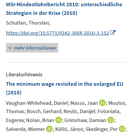
F
WSI-Mindestlohnbericht 2010
:
unterschiedliche
e
Strategien in der Krise
(2010)
n
Schulten, Thorsten;
s
t
I
https://doi.org/10.5771/0342-300X-2010-3-152
e
n
r
n
mehr Informationen
ö
e
f
u
f
e
n
Literaturhinweis
m
e
F
The minimum wage revisited in the enlarged EU
n
e
(2010)
n
I
Vaughan-Whitehead, Daniel;
Masso, Jaan
;
Moutos,
s
n
t
Thomas;
Bosch, Gerhard;
Nestic, Danijel;
Fotoniata,
n
e
I
I
Eugenia;
Nolan, Brian
;
Grimshaw, Damian
;
e
r
n
n
I
I
Salverda, Wiemer
;
Köllö, János;
Skedinger, Per
;
u
ö