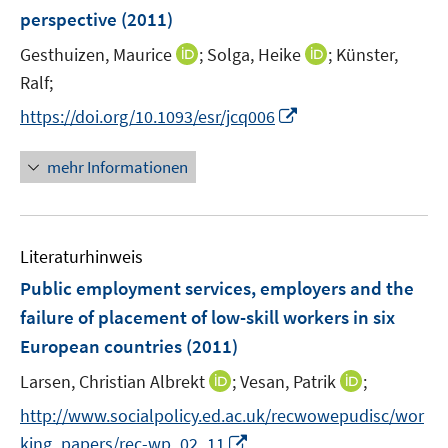
n
perspective
(2011)
s
t
I
I
Gesthuizen, Maurice
;
Solga, Heike
;
Künster,
e
n
n
Ralf;
r
n
n
I
https://doi.org/10.1093/esr/jcq006
ö
e
e
n
f
u
u
n
mehr Informationen
f
e
e
e
n
m
m
u
e
F
F
e
n
e
e
Literaturhinweis
m
n
n
F
Public employment services, employers and the
s
s
e
failure of placement of low-skill workers in six
t
t
n
e
e
European countries
(2011)
s
r
r
t
I
I
Larsen, Christian Albrekt
;
Vesan, Patrik
;
ö
ö
e
n
n
f
f
http://www.socialpolicy.ed.ac.uk/recwowepudisc/wor
r
n
n
f
f
I
king_papers/rec-wp_02_11