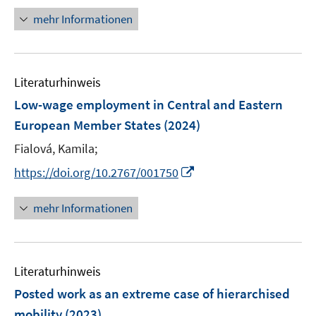
f
n
n
e
e
n
mehr Informationen
n
u
n
e
e
e
u
n
m
e
F
Literaturhinweis
m
e
F
Low-wage employment in Central and Eastern
n
e
European Member States
(2024)
s
n
t
Fialová, Kamila;
s
e
t
I
https://doi.org/10.2767/001750
r
e
n
ö
r
n
mehr Informationen
f
ö
e
f
f
u
n
f
e
e
n
Literaturhinweis
m
n
e
F
Posted work as an extreme case of hierarchised
n
e
mobility
(2023)