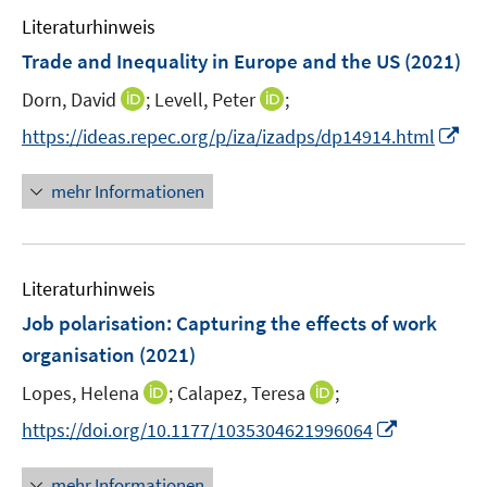
e
F
Literaturhinweis
m
e
F
Trade and Inequality in Europe and the US
(2021)
n
e
s
I
I
Dorn, David
;
Levell, Peter
;
n
t
n
n
s
I
https://ideas.repec.org/p/iza/izadps/dp14914.html
e
n
n
t
n
r
e
e
e
n
mehr Informationen
ö
u
u
r
e
f
e
e
ö
u
f
m
m
f
e
n
F
F
Literaturhinweis
f
m
e
e
e
n
F
Job polarisation: Capturing the effects of work
n
n
n
e
e
organisation
(2021)
s
s
n
n
t
t
I
I
Lopes, Helena
;
Calapez, Teresa
;
s
e
e
n
n
t
I
https://doi.org/10.1177/1035304621996064
r
r
n
n
e
n
ö
ö
e
e
r
n
mehr Informationen