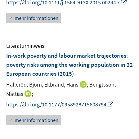
I
f
f
https://doi.org/10.1111/j.1564-913X.2015.00244.x
r
n
e
n
f
f
ö
e
r
n
n
n
mehr Informationen
f
u
ö
e
e
e
f
e
f
u
n
n
n
m
f
e
e
F
n
Literaturhinweis
m
n
e
e
F
In-work poverty and labour market trajectories
:
n
n
e
poverty risks among the working population in 22
s
n
European countries
t
(2015)
s
e
t
I
Halleröd, Björn;
Ekbrand, Hans
;
Bengtsson,
r
e
n
I
Mattias
;
ö
r
n
n
f
I
https://doi.org/10.1177/0958928715608794
ö
e
n
f
n
f
u
e
n
n
mehr Informationen
f
e
u
e
e
n
m
e
n
u
e
F
m