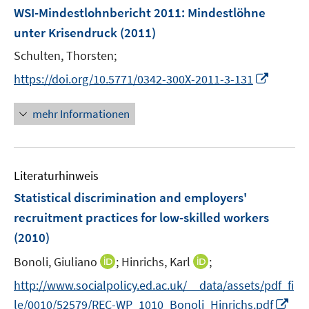
n
e
F
WSI-Mindestlohnbericht 2011
:
Mindestlöhne
n
e
unter Krisendruck
(2011)
s
n
t
Schulten, Thorsten;
s
e
t
I
https://doi.org/10.5771/0342-300X-2011-3-131
r
e
n
ö
r
n
mehr Informationen
f
ö
e
f
f
u
n
f
e
e
n
Literaturhinweis
m
n
e
F
Statistical discrimination and employers'
n
e
recruitment practices for low-skilled workers
n
(2010)
s
t
I
I
Bonoli, Giuliano
;
Hinrichs, Karl
;
e
n
n
http://www.socialpolicy.ed.ac.uk/__data/assets/pdf_fi
r
n
n
I
le/0010/52579/REC-WP_1010_Bonoli_Hinrichs.pdf
ö