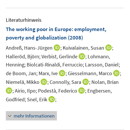
u
e
m
Literaturhinweis
F
The working poor in Europe
:
employment,
e
poverty and globalization
(2008)
n
s
I
I
Andreß, Hans-Jürgen
;
Kuivalainen, Susan
;
t
n
n
I
Halleröd, Björn;
Verbist, Gerlinde
;
Lohmann,
e
n
n
n
Henning;
Biolcati-Rinaldi, Ferruccio;
Larsson, Daniel;
r
e
e
n
I
I
de Boom, Jan;
Marx, Ive
;
Giesselmann, Marco
;
ö
u
u
e
n
n
I
f
I
Niemelä, Mikko
;
Connolly, Sara
;
Nolan, Brian
e
e
u
n
n
n
f
n
m
m
I
I
;
Airio, Ilpo;
Podestà, Federico
;
Engbersen,
e
e
e
n
n
n
F
F
n
n
m
I
Godfried;
Snel, Erik
;
u
u
e
e
e
e
e
n
n
F
n
e
e
u
n
u
n
n
e
e
e
n
m
m
mehr Informationen
e
e
s
s
u
u
n
e
F
F
m
m
t
t
e
e
s
u
e
e