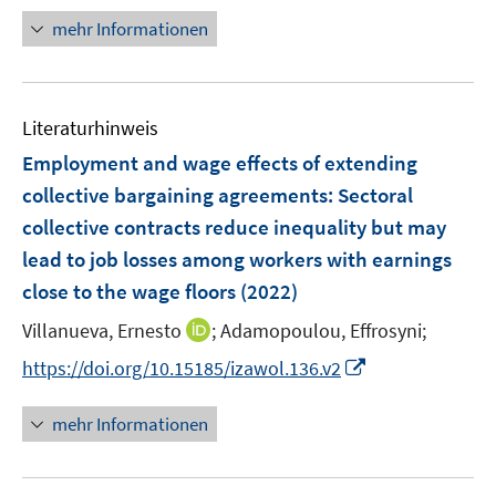
ö
n
mehr Informationen
f
e
f
u
n
e
e
Literaturhinweis
m
n
F
Employment and wage effects of extending
e
collective bargaining agreements
:
Sectoral
n
collective contracts reduce inequality but may
s
lead to job losses among workers with earnings
t
e
close to the wage floors
(2022)
r
I
Villanueva, Ernesto
;
Adamopoulou, Effrosyni;
ö
n
I
https://doi.org/10.15185/izawol.136.v2
f
n
n
f
e
n
n
mehr Informationen
u
e
e
e
u
n
m