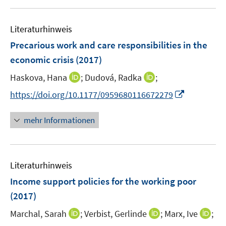
f
u
n
f
e
e
n
Literaturhinweis
m
n
e
F
Precarious work and care responsibilities in the
n
e
economic crisis
(2017)
n
I
I
Haskova, Hana
;
Dudová, Radka
;
s
n
n
t
I
https://doi.org/10.1177/0959680116672279
n
n
e
n
e
e
r
n
mehr Informationen
u
u
ö
e
e
e
f
u
m
m
f
e
F
F
n
Literaturhinweis
m
e
e
e
F
Income support policies for the working poor
n
n
n
e
(2017)
s
s
n
t
t
I
I
I
Marchal, Sarah
;
Verbist, Gerlinde
;
Marx, Ive
;
s
e
e
n
n
n