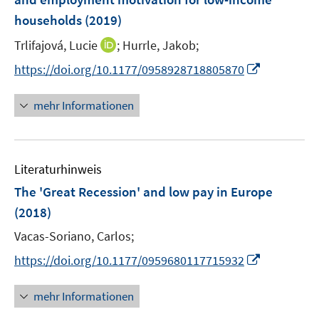
s
s
n
households
(2019)
t
t
s
e
e
t
I
Trlifajová, Lucie
;
Hurrle, Jakob;
r
r
e
n
I
https://doi.org/10.1177/0958928718805870
ö
ö
r
n
n
f
f
ö
e
n
f
f
mehr Informationen
f
u
e
n
n
f
e
u
e
e
n
m
e
n
n
e
F
Literaturhinweis
m
n
e
F
The 'Great Recession' and low pay in Europe
n
e
(2018)
s
n
t
Vacas-Soriano, Carlos;
s
e
t
I
https://doi.org/10.1177/0959680117715932
r
e
n
ö
r
n
mehr Informationen
f
ö
e
f