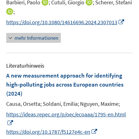
I
I
Barbieri, Paolo
;
Cutuli, Giorgio
;
Scherer, Stefani
s
ö
n
n
t
I
;
f
n
n
e
n
f
I
https://doi.org/10.1080/14616696.2024.2307013
e
e
r
n
n
n
u
u
ö
e
e
n
mehr Informationen
e
e
f
u
n
e
m
m
f
e
u
F
F
n
m
e
e
e
e
F
Literaturhinweis
m
n
n
n
e
F
A new measurement approach for identifying
s
s
n
e
t
t
high-polluting jobs across European countries
s
n
e
e
(2024)
t
s
r
r
e
t
Causa, Orsetta;
Soldani, Emilia;
Nguyen, Maxime;
ö
ö
r
e
f
f
https://ideas.repec.org/p/oec/ecoaaa/1795-en.html
ö
r
f
f
I
f
ö
n
n
n
f
I
https://doi.org/10.1787/f5127e4c-en
f
e
e
n
n
n