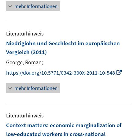
ö
n
mehr Informationen
f
f
f
e
n
n
f
u
e
e
n
e
n
n
e
Literaturhinweis
m
n
F
Niedriglohn und Geschlecht im europäischen
e
Vergleich
(2011)
n
George, Roman;
s
t
I
https://doi.org/10.5771/0342-300X-2011-10-548
e
n
r
n
mehr Informationen
ö
e
f
u
f
e
n
Literaturhinweis
m
e
F
Context matters: economic marginalization of
n
e
low-educated workers in cross-national