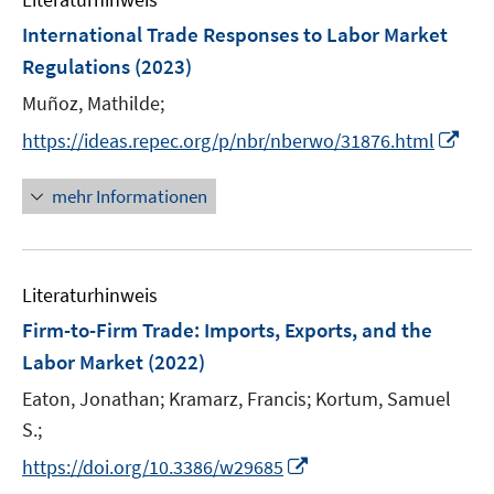
m
e
e
e
e
n
F
International Trade Responses to Labor Market
n
n
n
n
e
e
Regulations
(2023)
s
s
n
n
t
t
Muñoz, Mathilde;
s
e
e
t
I
https://ideas.repec.org/p/nbr/nberwo/31876.html
r
r
e
n
ö
ö
r
n
mehr Informationen
f
f
ö
e
f
f
f
u
n
n
f
e
e
e
n
Literaturhinweis
m
n
n
e
F
Firm-to-Firm Trade: Imports, Exports, and the
n
e
Labor Market
(2022)
n
Eaton, Jonathan;
Kramarz, Francis;
Kortum, Samuel
s
t
S.;
e
I
https://doi.org/10.3386/w29685
r
n