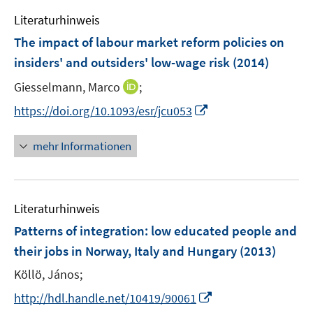
e
n
e
F
Literaturhinweis
m
n
e
F
The impact of labour market reform policies on
s
n
e
t
insiders' and outsiders' low-wage risk
(2014)
s
n
e
t
I
Giesselmann, Marco
;
s
r
e
n
t
I
https://doi.org/10.1093/esr/jcu053
ö
r
n
e
n
f
ö
e
r
n
f
mehr Informationen
f
u
ö
e
n
f
e
f
u
e
n
m
f
e
n
e
F
n
Literaturhinweis
m
n
e
e
F
Patterns of integration
:
low educated people and
n
n
e
their jobs in Norway, Italy and Hungary
(2013)
s
n
t
Köllö, János;
s
e
t
I
http://hdl.handle.net/10419/90061
r
e
n