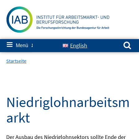
Springe
zum
Inhalt
Suchen nach:
≡
English
Menü
✘
Startseite
Niedriglohnarbeitsm
arkt
Der Ausbau des Niedriglohnsektors sollte Ende der