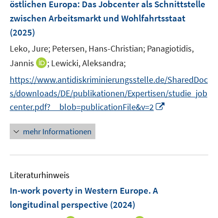
e
östlichen Europa
:
Das Jobcenter als Schnittstelle
n
ö
r
zwischen Arbeitsmarkt und Wohlfahrtsstaat
s
f
ö
(2025)
t
f
f
e
n
Leko, Jure;
Petersen, Hans-Christian;
Panagiotidis,
f
r
e
n
I
Jannis
;
Lewicki, Aleksandra;
ö
n
e
n
https://www.antidiskriminierungsstelle.de/SharedDoc
f
n
n
f
s/downloads/DE/publikationen/Expertisen/studie_job
e
n
I
center.pdf?__blob=publicationFile&v=2
u
e
n
e
n
n
mehr Informationen
m
e
F
u
e
e
n
Literaturhinweis
m
s
F
In-work poverty in Western Europe. A
t
e
e
longitudinal perspective
(2024)
n
r