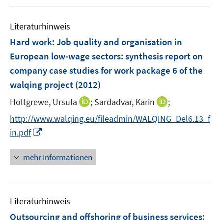
u
e
Literaturhinweis
m
F
Hard work: Job quality and organisation in
e
European low-wage sectors
:
synthesis report on
n
company case studies for work package 6 of the
s
walqing project
(2012)
t
e
I
I
Holtgrewe, Ursula
;
Sardadvar, Karin
;
r
n
n
http://www.walqing.eu/fileadmin/WALQING_Del6.13_f
ö
n
n
I
in.pdf
f
e
e
n
f
u
u
n
n
mehr Informationen
e
e
e
e
m
m
u
n
F
F
e
e
e
Literaturhinweis
m
n
n
F
Outsourcing and offshoring of business services
:
s
s