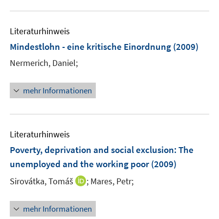
f
u
n
e
e
Literaturhinweis
m
n
F
Mindestlohn - eine kritische Einordnung
(2009)
e
Nermerich, Daniel;
n
s
t
mehr Informationen
e
r
ö
Literaturhinweis
f
f
Poverty, deprivation and social exclusion: The
n
unemployed and the working poor
(2009)
e
I
Sirovátka, Tomáš
;
Mares, Petr;
n
n
n
mehr Informationen
e