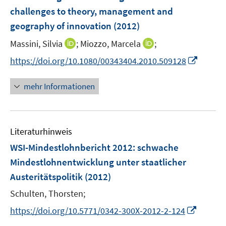
e
challenges to theory, management and
t
t
n
e
e
geography of innovation
(2012)
s
r
r
t
I
I
Massini, Silvia
;
Miozzo, Marcela
;
ö
ö
e
n
n
I
f
f
https://doi.org/10.1080/00343404.2010.509128
r
n
n
n
f
f
ö
e
e
n
n
n
mehr Informationen
f
u
u
e
e
e
f
e
e
u
n
n
n
m
m
e
e
F
F
Literaturhinweis
m
n
e
e
F
WSI-Mindestlohnbericht 2012
:
schwache
n
n
e
Mindestlohnentwicklung unter staatlicher
s
s
n
Austeritätspolitik
t
(2012)
t
s
e
e
t
Schulten, Thorsten;
r
r
e
I
https://doi.org/10.5771/0342-300X-2012-2-124
ö
ö
r
n
f
f