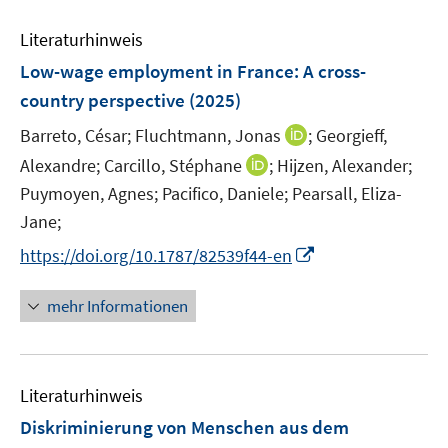
F
m
e
e
F
Literaturhinweis
m
n
e
F
Low-wage employment in France
:
A cross-
s
n
e
t
country perspective
(2025)
s
n
e
t
I
Barreto, César;
Fluchtmann, Jonas
;
Georgieff,
s
r
e
n
t
I
Alexandre;
Carcillo, Stéphane
;
Hijzen, Alexander;
ö
r
n
e
n
Puymoyen, Agnes;
Pacifico, Daniele;
Pearsall, Eliza-
f
ö
e
r
n
f
Jane;
f
u
ö
e
n
f
I
e
https://doi.org/10.1787/82539f44-en
f
u
e
n
n
m
f
e
n
e
n
F
n
mehr Informationen
m
n
e
e
e
F
u
n
n
e
e
s
n
Literaturhinweis
m
t
s
F
e
Diskriminierung von Menschen aus dem
t
e
r