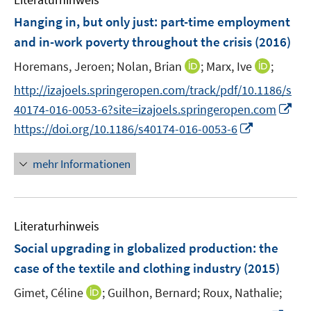
m
n
n
n
F
Hanging in, but only just
:
part-time employment
s
s
e
and in-work poverty throughout the crisis
(2016)
t
t
n
e
e
I
I
Horemans, Jeroen;
Nolan, Brian
;
Marx, Ive
;
s
r
r
n
n
t
http://izajoels.springeropen.com/track/pdf/10.1186/s
ö
ö
n
n
e
I
f
f
40174-016-0053-6?site=izajoels.springeropen.com
e
e
r
n
f
f
I
https://doi.org/10.1186/s40174-016-0053-6
u
u
ö
n
n
n
n
e
e
f
e
e
e
n
mehr Informationen
m
m
f
u
n
n
e
F
F
n
e
u
e
e
e
m
e
n
n
n
F
Literaturhinweis
m
s
s
e
F
Social upgrading in globalized production
:
the
t
t
n
e
e
e
case of the textile and clothing industry
(2015)
s
n
r
r
t
I
Gimet, Céline
;
Guilhon, Bernard;
Roux, Nathalie;
s
ö
ö
e
n
t