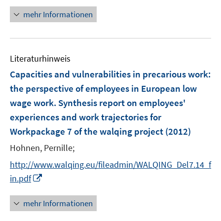
ö
r
n
mehr Informationen
f
ö
e
f
f
u
n
f
e
e
n
Literaturhinweis
m
n
e
F
Capacities and vulnerabilities in precarious work
:
n
e
the perspective of employees in European low
n
wage work. Synthesis report on employees'
s
experiences and work trajectories for
t
e
Workpackage 7 of the walqing project
(2012)
r
Hohnen, Pernille;
ö
http://www.walqing.eu/fileadmin/WALQING_Del7.14_f
f
I
f
in.pdf
n
n
n
e
mehr Informationen
e
n