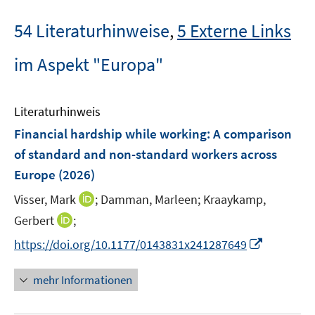
54 Literaturhinweise
,
5 Externe Links
im Aspekt "Europa"
Literaturhinweis
Financial hardship while working: A comparison
of standard and non-standard workers across
Europe
(2026)
I
Visser, Mark
;
Damman, Marleen;
Kraaykamp,
n
I
Gerbert
;
n
n
I
https://doi.org/10.1177/0143831x241287649
e
n
n
u
e
n
mehr Informationen
e
u
e
m
e
u