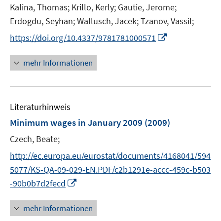
n
n
n
n
Kalina, Thomas;
Krillo, Kerly;
Gautie, Jerome;
e
f
e
e
n
n
m
Erdogdu, Seyhan;
Wallusch, Jacek;
Tzanov, Vassil;
f
u
u
e
e
F
n
I
e
e
https://doi.org/10.4337/9781781000571
u
u
e
e
n
m
m
e
e
n
n
n
F
F
mehr Informationen
m
m
s
e
e
e
F
F
t
u
n
n
e
e
e
e
s
s
n
n
r
Literaturhinweis
m
t
t
s
s
ö
F
e
e
Minimum wages in January 2009
(2009)
t
t
f
e
r
r
e
e
Czech, Beate;
f
n
ö
ö
r
r
n
s
http://ec.europa.eu/eurostat/documents/4168041/594
f
f
ö
ö
e
t
f
f
5077/KS-QA-09-029-EN.PDF/c2b1291e-accc-459c-b503
f
f
n
e
n
n
I
f
f
-90b0b7d2fecd
r
e
e
n
n
n
ö
n
n
n
e
e
mehr Informationen
f
e
n
n