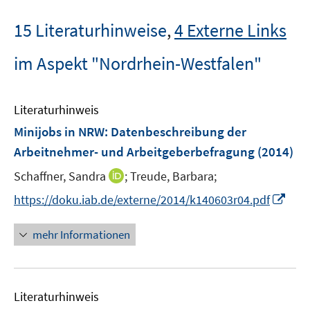
15 Literaturhinweise
,
4 Externe Links
im Aspekt "Nordrhein-Westfalen"
Literaturhinweis
Minijobs in NRW
:
Datenbeschreibung der
Arbeitnehmer- und Arbeitgeberbefragung
(2014)
I
Schaffner, Sandra
;
Treude, Barbara;
n
I
https://doku.iab.de/externe/2014/k140603r04.pdf
n
n
e
n
mehr Informationen
u
e
e
u
m
e
F
Literaturhinweis
m
e