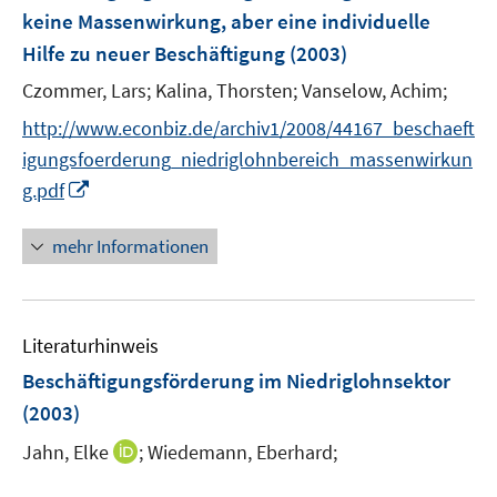
e
keine Massenwirkung, aber eine individuelle
s
n
Hilfe zu neuer Beschäftigung
(2003)
t
s
e
t
Czommer, Lars;
Kalina, Thorsten;
Vanselow, Achim;
r
e
http://www.econbiz.de/archiv1/2008/44167_beschaeft
ö
r
igungsfoerderung_niedriglohnbereich_massenwirkun
f
ö
f
I
g.pdf
f
n
n
f
e
n
mehr Informationen
n
n
e
e
u
n
e
Literaturhinweis
m
F
Beschäftigungsförderung im Niedriglohnsektor
e
(2003)
n
I
Jahn, Elke
;
Wiedemann, Eberhard;
s
n
t