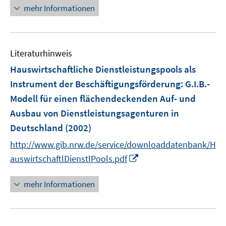
n
e
mehr Informationen
e
r
u
ö
e
f
m
f
Literaturhinweis
F
n
Hauswirtschaftliche Dienstleistungspools als
e
e
Instrument der Beschäftigungsförderung
:
G.I.B.-
n
n
Modell für einen flächendeckenden Auf- und
s
t
Ausbau von Dienstleistungsagenturen in
e
Deutschland
(2002)
r
http://www.gib.nrw.de/service/downloaddatenbank/H
ö
I
auswirtschaftlDienstlPools.pdf
f
n
f
n
mehr Informationen
n
e
e
u
n
e