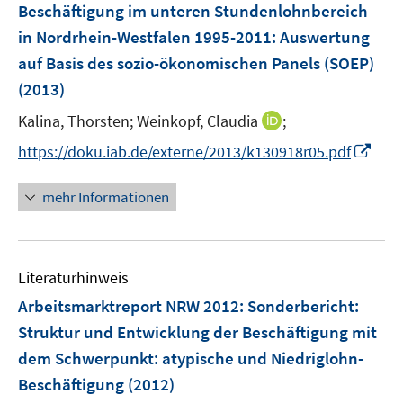
F
Beschäftigung im unteren Stundenlohnbereich
n
e
in Nordrhein-Westfalen 1995-2011
:
Auswertung
s
n
auf Basis des sozio-ökonomischen Panels (SOEP)
t
s
e
(2013)
t
r
e
I
Kalina, Thorsten;
Weinkopf, Claudia
;
ö
r
n
f
I
https://doku.iab.de/externe/2013/k130918r05.pdf
ö
n
f
n
f
e
n
n
mehr Informationen
f
u
e
e
n
e
n
u
e
m
e
n
F
Literaturhinweis
m
e
F
Arbeitsmarktreport NRW 2012
:
Sonderbericht:
n
e
Struktur und Entwicklung der Beschäftigung mit
s
n
dem Schwerpunkt: atypische und Niedriglohn-
t
s
e
Beschäftigung
(2012)
t
r