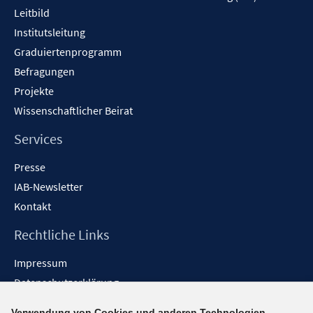
t
Leitbild
e
Institutsleitung
r
Graduiertenprogramm
ö
f
Befragungen
f
Projekte
n
Wissenschaftlicher Beirat
e
n
Services
Presse
IAB-Newsletter
Kontakt
Rechtliche Links
Impressum
Datenschutzerklärung
Erklärung zur Barrierefreiheit
Verwendung von Cookies und anderen Technologien