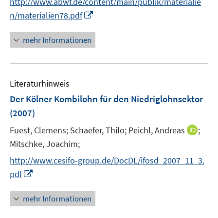
http://www.abwf.de/content/main/publik/materialie
f
I
f
n/materialien78.pdf
n
n
n
e
mehr Informationen
e
n
u
e
Literaturhinweis
m
F
Der Kölner Kombilohn für den Niedriglohnsektor
e
(2007)
n
I
Fuest, Clemens;
Schaefer, Thilo;
Peichl, Andreas
;
s
n
t
Mitschke, Joachim;
n
e
http://www.cesifo-group.de/DocDL/ifosd_2007_11_3.
e
r
I
pdf
u
ö
n
e
f
n
mehr Informationen
m
f
e
F
n