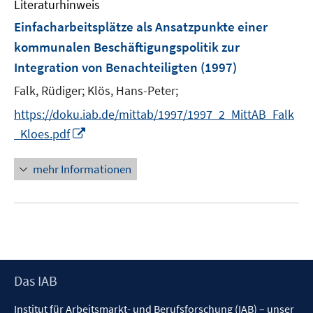
Literaturhinweis
m
F
Einfacharbeitsplätze als Ansatzpunkte einer
e
kommunalen Beschäftigungspolitik zur
n
Integration von Benachteiligten
(1997)
s
t
Falk, Rüdiger;
Klös, Hans-Peter;
e
https://doku.iab.de/mittab/1997/1997_2_MittAB_Falk
r
I
_Kloes.pdf
ö
n
f
n
mehr Informationen
f
e
n
u
e
e
n
m
F
e
Footer
Das IAB
n
Inhalt
s
Institut für Arbeitsmarkt- und Berufsforschung (IAB) – unser