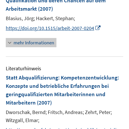
Qualifikation und deren Chancen auf dem
t
n
e
Arbeitsmarkt
(2007)
s
r
t
Blasius, Jörg;
Hackert, Stephan;
ö
e
I
https://doi.org/10.1515/arbeit-2007-0204
f
r
n
f
ö
n
n
mehr Informationen
f
e
e
f
u
n
n
e
e
Literaturhinweis
m
n
F
Statt Abqualifizierung: Kompetenzentwicklung
:
e
Konzepte und betriebliche Erfahrungen bei
n
geringqualifizierten Mitarbeiterinnen und
s
Mitarbeitern
(2007)
t
e
Dworschak, Bernd;
Fritsch, Andreas;
Zehrt, Peter;
r
Witzgall, Elmar;
ö