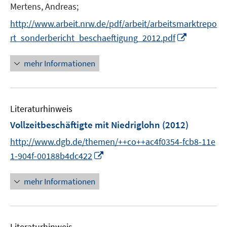
e
Mertens, Andreas;
ö
r
f
http://www.arbeit.nrw.de/pdf/arbeit/arbeitsmarktrepo
ö
f
I
rt_sonderbericht_beschaeftigung_2012.pdf
f
n
n
f
e
n
mehr Informationen
n
n
e
e
u
n
e
Literaturhinweis
m
F
Vollzeitbeschäftigte mit Niedriglohn
(2012)
e
http://www.dgb.de/themen/++co++ac4f0354-fcb8-11e
n
I
1-904f-00188b4dc422
s
n
t
n
mehr Informationen
e
e
r
u
ö
e
f
Literaturhinweis