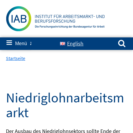
Springe
zum
Inhalt
Suchen nach:
≡
English
Menü
✘
Startseite
Niedriglohnarbeitsm
arkt
Der Ausbau des Niedriglohnsektors sollte Ende der