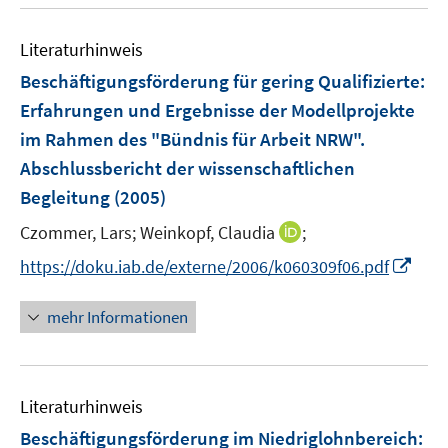
u
e
e
e
n
n
Literaturhinweis
m
s
F
Beschäftigungsförderung für gering Qualifizierte
:
t
e
e
Erfahrungen und Ergebnisse der Modellprojekte
n
r
im Rahmen des "Bündnis für Arbeit NRW".
s
ö
Abschlussbericht der wissenschaftlichen
t
f
e
Begleitung
(2005)
f
r
n
I
Czommer, Lars;
Weinkopf, Claudia
;
ö
e
n
I
https://doku.iab.de/externe/2006/k060309f06.pdf
f
n
n
n
f
e
n
n
mehr Informationen
u
e
e
e
u
n
m
e
F
Literaturhinweis
m
e
F
Beschäftigungsförderung im Niedriglohnbereich
:
n