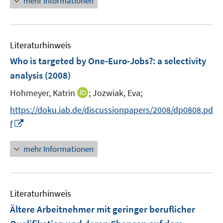
mehr Informationen
f
ö
f
f
n
f
e
n
Literaturhinweis
n
e
Who is targeted by One-Euro-Jobs?
:
a selectivity
n
analysis
(2008)
I
Hohmeyer, Katrin
;
Jozwiak, Eva;
n
https://doku.iab.de/discussionpapers/2008/dp0808.pd
n
I
f
e
n
u
n
mehr Informationen
e
e
m
u
F
e
e
Literaturhinweis
m
n
F
Ältere Arbeitnehmer mit geringer beruflicher
s
e