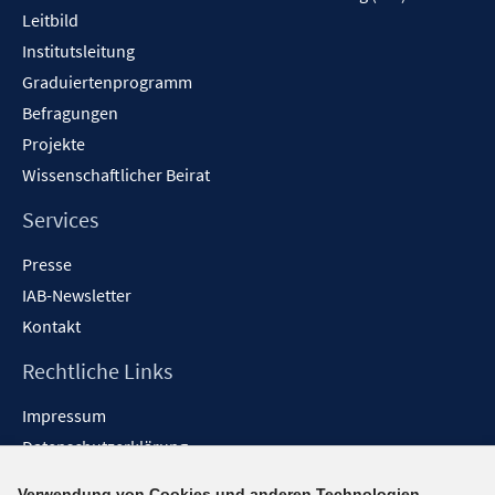
t
Leitbild
e
Institutsleitung
r
Graduiertenprogramm
ö
f
Befragungen
f
Projekte
n
Wissenschaftlicher Beirat
e
n
Services
Presse
IAB-Newsletter
Kontakt
Rechtliche Links
Impressum
Datenschutzerklärung
Erklärung zur Barrierefreiheit
Verwendung von Cookies und anderen Technologien