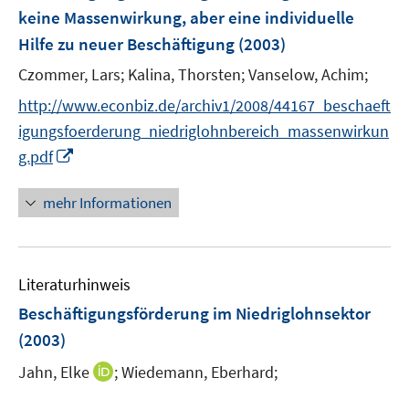
e
keine Massenwirkung, aber eine individuelle
s
n
Hilfe zu neuer Beschäftigung
(2003)
t
s
e
t
Czommer, Lars;
Kalina, Thorsten;
Vanselow, Achim;
r
e
http://www.econbiz.de/archiv1/2008/44167_beschaeft
ö
r
igungsfoerderung_niedriglohnbereich_massenwirkun
f
ö
f
I
g.pdf
f
n
n
f
e
n
mehr Informationen
n
n
e
e
u
n
e
Literaturhinweis
m
F
Beschäftigungsförderung im Niedriglohnsektor
e
(2003)
n
I
Jahn, Elke
;
Wiedemann, Eberhard;
s
n
t