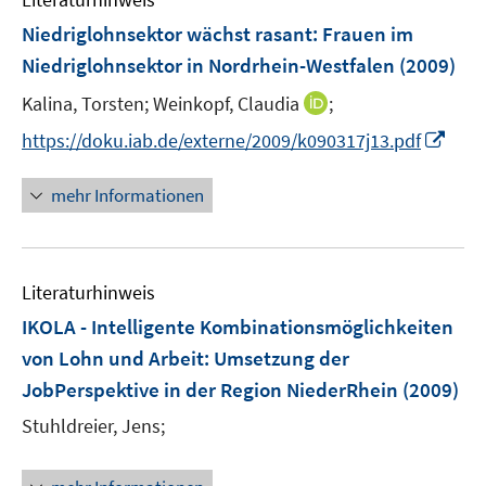
m
f
F
Niedriglohnsektor wächst rasant
:
Frauen im
n
e
e
Niedriglohnsektor in Nordrhein-Westfalen
(2009)
n
n
I
Kalina, Torsten;
Weinkopf, Claudia
;
s
n
t
I
https://doku.iab.de/externe/2009/k090317j13.pdf
n
e
n
e
r
n
mehr Informationen
u
ö
e
e
f
u
m
f
e
F
n
Literaturhinweis
m
e
e
F
IKOLA - Intelligente Kombinationsmöglichkeiten
n
n
e
von Lohn und Arbeit
:
Umsetzung der
s
n
JobPerspektive in der Region NiederRhein
t
(2009)
s
e
t
Stuhldreier, Jens;
r
e
ö
r