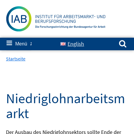
Springe
zum
Inhalt
Suchen nach:
≡
English
Menü
✘
Startseite
Niedriglohnarbeitsm
arkt
Der Ausbau des Niedriglohnsektors sollte Ende der