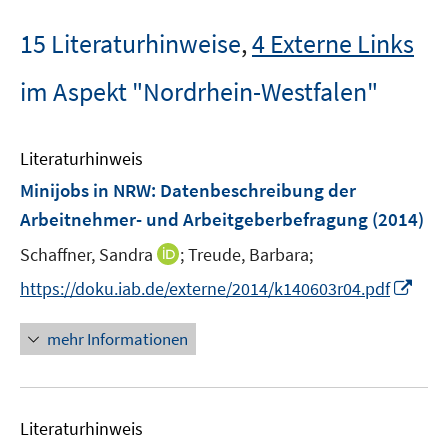
15 Literaturhinweise
,
4 Externe Links
im Aspekt "Nordrhein-Westfalen"
Literaturhinweis
Minijobs in NRW
:
Datenbeschreibung der
Arbeitnehmer- und Arbeitgeberbefragung
(2014)
I
Schaffner, Sandra
;
Treude, Barbara;
n
I
https://doku.iab.de/externe/2014/k140603r04.pdf
n
n
e
n
mehr Informationen
u
e
e
u
m
e
F
Literaturhinweis
m
e