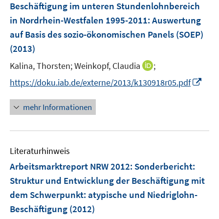
F
Beschäftigung im unteren Stundenlohnbereich
n
e
in Nordrhein-Westfalen 1995-2011
:
Auswertung
s
n
auf Basis des sozio-ökonomischen Panels (SOEP)
t
s
e
(2013)
t
r
e
I
Kalina, Thorsten;
Weinkopf, Claudia
;
ö
r
n
f
I
https://doku.iab.de/externe/2013/k130918r05.pdf
ö
n
f
n
f
e
n
n
mehr Informationen
f
u
e
e
n
e
n
u
e
m
e
n
F
Literaturhinweis
m
e
F
Arbeitsmarktreport NRW 2012
:
Sonderbericht:
n
e
Struktur und Entwicklung der Beschäftigung mit
s
n
dem Schwerpunkt: atypische und Niedriglohn-
t
s
e
Beschäftigung
(2012)
t
r