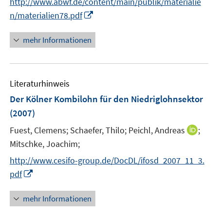
http://www.abwf.de/content/main/publik/materialie
f
I
f
n/materialien78.pdf
n
n
n
e
mehr Informationen
e
n
u
e
Literaturhinweis
m
F
Der Kölner Kombilohn für den Niedriglohnsektor
e
(2007)
n
I
Fuest, Clemens;
Schaefer, Thilo;
Peichl, Andreas
;
s
n
t
Mitschke, Joachim;
n
e
http://www.cesifo-group.de/DocDL/ifosd_2007_11_3.
e
r
I
pdf
u
ö
n
e
f
n
mehr Informationen
m
f
e
F
n