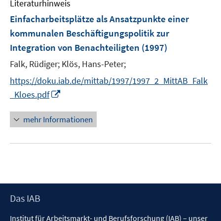
Literaturhinweis
m
F
Einfacharbeitsplätze als Ansatzpunkte einer
e
kommunalen Beschäftigungspolitik zur
n
Integration von Benachteiligten
(1997)
s
t
Falk, Rüdiger;
Klös, Hans-Peter;
e
https://doku.iab.de/mittab/1997/1997_2_MittAB_Falk
r
I
_Kloes.pdf
ö
n
f
n
mehr Informationen
f
e
n
u
e
e
n
m
F
e
Footer
Das IAB
n
Inhalt
s
Institut für Arbeitsmarkt- und Berufsforschung (IAB) – unser