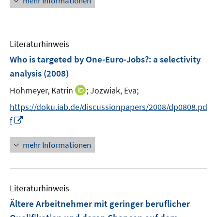
mehr Informationen
f
ö
f
f
n
f
e
n
Literaturhinweis
n
e
Who is targeted by One-Euro-Jobs?
:
a selectivity
n
analysis
(2008)
I
Hohmeyer, Katrin
;
Jozwiak, Eva;
n
https://doku.iab.de/discussionpapers/2008/dp0808.pd
n
I
f
e
n
u
n
mehr Informationen
e
e
m
u
F
e
e
Literaturhinweis
m
n
F
Ältere Arbeitnehmer mit geringer beruflicher
s
e