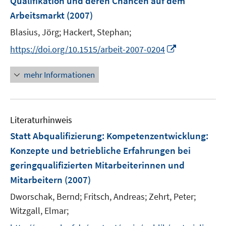
Qualifikation und deren Chancen auf dem
t
n
e
Arbeitsmarkt
(2007)
s
r
t
Blasius, Jörg;
Hackert, Stephan;
ö
e
I
https://doi.org/10.1515/arbeit-2007-0204
f
r
n
f
ö
n
n
mehr Informationen
f
e
e
f
u
n
n
e
e
Literaturhinweis
m
n
F
Statt Abqualifizierung: Kompetenzentwicklung
:
e
Konzepte und betriebliche Erfahrungen bei
n
geringqualifizierten Mitarbeiterinnen und
s
Mitarbeitern
(2007)
t
e
Dworschak, Bernd;
Fritsch, Andreas;
Zehrt, Peter;
r
Witzgall, Elmar;
ö