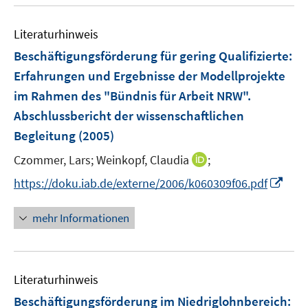
u
e
e
e
n
n
Literaturhinweis
m
s
F
Beschäftigungsförderung für gering Qualifizierte
:
t
e
e
Erfahrungen und Ergebnisse der Modellprojekte
n
r
im Rahmen des "Bündnis für Arbeit NRW".
s
ö
Abschlussbericht der wissenschaftlichen
t
f
e
Begleitung
(2005)
f
r
n
I
Czommer, Lars;
Weinkopf, Claudia
;
ö
e
n
I
https://doku.iab.de/externe/2006/k060309f06.pdf
f
n
n
n
f
e
n
n
mehr Informationen
u
e
e
e
u
n
m
e
F
Literaturhinweis
m
e
F
Beschäftigungsförderung im Niedriglohnbereich
:
n