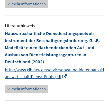
n
e
mehr Informationen
e
r
u
ö
e
f
m
f
Literaturhinweis
F
n
Hauswirtschaftliche Dienstleistungspools als
e
e
Instrument der Beschäftigungsförderung
:
G.I.B.-
n
n
Modell für einen flächendeckenden Auf- und
s
t
Ausbau von Dienstleistungsagenturen in
e
Deutschland
(2002)
r
http://www.gib.nrw.de/service/downloaddatenbank/H
ö
I
auswirtschaftlDienstlPools.pdf
f
n
f
n
mehr Informationen
n
e
e
u
n
e