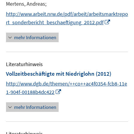
e
Mertens, Andreas;
ö
r
f
http://www.arbeit.nrw.de/pdf/arbeit/arbeitsmarktrepo
ö
f
I
rt_sonderbericht_beschaeftigung_2012.pdf
f
n
n
f
e
n
mehr Informationen
n
n
e
e
u
n
e
Literaturhinweis
m
F
Vollzeitbeschäftigte mit Niedriglohn
(2012)
e
http://www.dgb.de/themen/++co++ac4f0354-fcb8-11e
n
I
1-904f-00188b4dc422
s
n
t
n
mehr Informationen
e
e
r
u
ö
e
f
Literaturhinweis