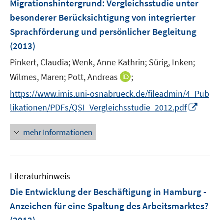
Migrationshintergrund
:
Vergleichsstudie unter
s
besonderer Berücksichtigung von integrierter
t
e
Sprachförderung und persönlicher Begleitung
r
(2013)
ö
Pinkert, Claudia;
Wenk, Anne Kathrin;
Sürig, Inken;
f
I
Wilmes, Maren;
Pott, Andreas
;
f
n
n
https://www.imis.uni-osnabrueck.de/fileadmin/4_Pub
n
e
I
likationen/PDFs/QSI_Vergleichsstudie_2012.pdf
e
n
n
u
n
mehr Informationen
e
e
m
u
F
e
e
Literaturhinweis
m
n
F
Die Entwicklung der Beschäftigung in Hamburg -
s
e
Anzeichen für eine Spaltung des Arbeitsmarktes?
t
n
e