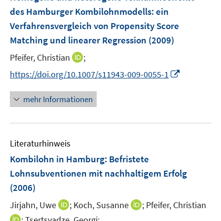
n
e
t
des Hamburger Kombilohnmodells
:
ein
s
n
e
Verfahrensvergleich von Propensity Score
t
s
r
e
Matching und linearer Regression
(2009)
t
ö
r
e
I
Pfeifer, Christian
;
f
ö
r
n
f
f
I
https://doi.org/10.1007/s11943-009-0055-1
ö
n
n
f
n
f
e
e
n
n
mehr Informationen
f
u
n
e
e
n
e
n
u
e
m
e
n
F
Literaturhinweis
m
e
F
Kombilohn in Hamburg: Befristete
n
e
Lohnsubventionen mit nachhaltigem Erfolg
s
n
(2006)
t
s
e
t
I
I
Jirjahn, Uwe
;
Koch, Susanne
;
Pfeifer, Christian
r
e
n
n
I
;
Tsertsvadze, Georgi;