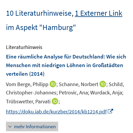
10 Literaturhinweise
,
1 Externer Link
im Aspekt "Hamburg"
Literaturhinweis
Eine räumliche Analyse für Deutschland: Wie sich
Menschen mit niedrigen Löhnen in Großstädten
verteilen
(2014)
I
I
Vom Berge, Philipp
;
Schanne, Norbert
;
Schild,
n
n
Christopher-Johannes;
Petrovic, Ana;
Wurdack, Anja;
n
n
I
Trübswetter, Parvati
;
e
e
n
I
https://doku.iab.de/kurzber/2014/kb1214.pdf
u
u
n
n
e
e
e
n
mehr Informationen
m
m
u
e