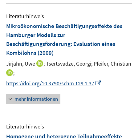
f
u
ö
e
n
e
f
n
e
Literaturhinweis
m
f
n
F
Mikroökonomische Beschäftigungseffekte des
n
e
e
Hamburger Modells zur
n
n
Beschäftigungsförderung
:
Evaluation eines
s
Kombilohns
(2009)
t
e
I
Jirjahn, Uwe
;
Tsertsvadze, Georgi;
Pfeifer, Christian
r
n
I
;
ö
n
n
I
f
https://doi.org/10.3790/schm.129.1.37
e
n
n
f
u
e
n
n
mehr Informationen
e
u
e
e
m
e
u
n
F
m
e
e
F
Literaturhinweis
m
n
e
F
Homogene und heterogene Teilnahmeeffekte
s