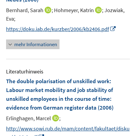
n
I
I
Bernhard, Sarah
;
Hohmeyer, Katrin
;
Jozwiak,
s
n
n
t
Eva;
n
n
e
I
https://doku.iab.de/kurzber/2006/kb2406.pdf
e
e
r
n
u
u
ö
n
mehr Informationen
e
e
f
e
m
m
f
u
F
F
n
e
e
e
e
Literaturhinweis
m
n
n
n
F
The double polarisation of unskilled work:
s
s
e
Labour market mobility and job stability of
t
t
n
e
e
unskilled employees in the course of time
:
s
r
r
evidence from German register data
(2006)
t
ö
ö
e
I
Erlinghagen, Marcel
;
f
f
r
n
f
f
http://www.sowi.rub.de/mam/content/fakultaet/disku
ö
n
n
n