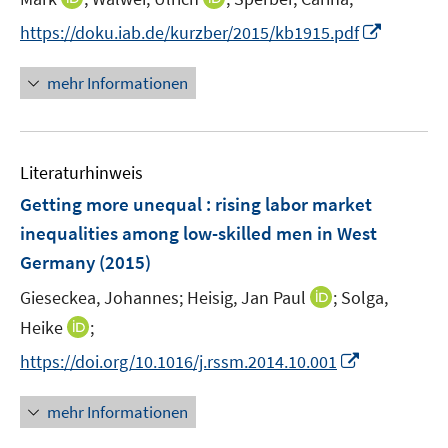
ö
r
n
n
n
f
I
https://doku.iab.de/kurzber/2015/kb1915.pdf
ö
e
n
n
f
n
f
u
e
e
n
n
mehr Informationen
f
e
u
u
e
e
n
m
e
e
n
u
e
F
m
m
e
n
e
F
F
Literaturhinweis
m
n
e
e
F
Getting more unequal : rising labor market
s
n
n
e
t
inequalities among low-skilled men in West
s
s
n
e
Germany
t
(2015)
t
s
r
e
e
t
I
Gieseckea, Johannes;
Heisig, Jan Paul
;
Solga,
ö
r
r
e
n
I
Heike
;
f
ö
ö
r
n
n
f
f
f
I
https://doi.org/10.1016/j.rssm.2014.10.001
ö
e
n
n
f
f
n
f
u
e
e
n
n
n
mehr Informationen
f
e
u
n
e
e
e
n
m
e