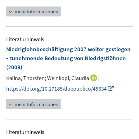
n
r
n
mehr Informationen
ö
e
f
u
f
e
n
Literaturhinweis
m
e
F
Niedriglohnbeschäftigung 2007 weiter gestiegen
n
e
- zunehmende Bedeutung von Niedrigstlöhnen
n
(2009)
s
t
I
Kalina, Thorsten;
Weinkopf, Claudia
;
e
n
I
https://doi.org/10.17185/duepublico/45634
r
n
n
ö
e
n
mehr Informationen
f
u
e
f
e
u
n
m
e
e
F
Literaturhinweis
m
n
e