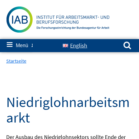
Springe
zum
Inhalt
Suchen nach:
≡
English
Menü
✘
Startseite
Niedriglohnarbeitsm
arkt
Der Ausbau des Niedriglohnsektors sollte Ende der