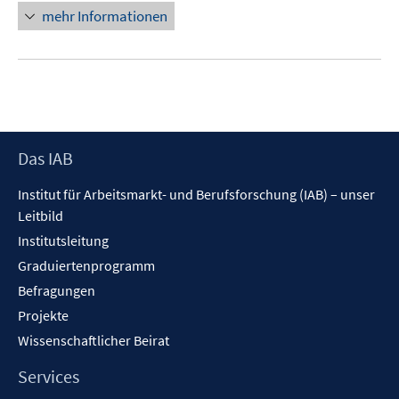
ö
n
mehr Informationen
f
f
e
n
f
u
e
n
e
n
e
m
n
F
e
Footer
Das IAB
n
Inhalt
s
Institut für Arbeitsmarkt- und Berufsforschung (IAB) – unser
t
Leitbild
e
Institutsleitung
r
Graduiertenprogramm
ö
f
Befragungen
f
Projekte
n
Wissenschaftlicher Beirat
e
n
Services