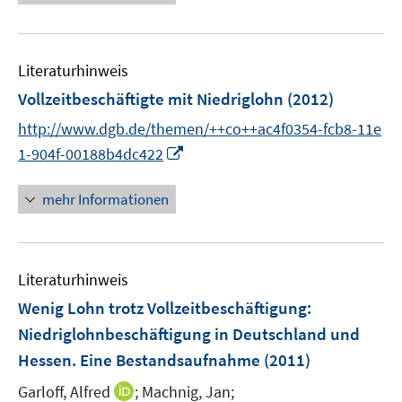
n
n
e
e
m
f
e
u
n
F
n
m
e
e
e
F
Literaturhinweis
m
n
n
e
F
Vollzeitbeschäftigte mit Niedriglohn
(2012)
s
n
e
t
http://www.dgb.de/themen/++co++ac4f0354-fcb8-11e
s
n
e
t
I
1-904f-00188b4dc422
s
r
e
n
t
ö
r
n
mehr Informationen
e
f
ö
e
r
f
f
u
ö
n
f
e
f
e
Literaturhinweis
n
m
f
n
e
F
Wenig Lohn trotz Vollzeitbeschäftigung
:
n
n
e
e
Niedriglohnbeschäftigung in Deutschland und
n
n
Hessen. Eine Bestandsaufnahme
(2011)
s
t
I
Garloff, Alfred
;
Machnig, Jan;