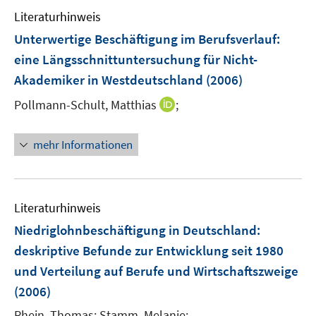
e
n
F
Literaturhinweis
m
e
F
Unterwertige Beschäftigung im Berufsverlauf
:
n
e
eine Längsschnittuntersuchung für Nicht-
s
n
Akademiker in Westdeutschland
(2006)
t
s
e
t
I
Pollmann-Schult, Matthias
;
r
e
n
ö
r
n
mehr Informationen
f
ö
e
f
f
u
n
f
e
e
n
m
Literaturhinweis
n
e
F
Niedriglohnbeschäftigung in Deutschland
:
n
e
deskriptive Befunde zur Entwicklung seit 1980
n
und Verteilung auf Berufe und Wirtschaftszweige
s
t
(2006)
e
Rhein, Thomas;
Stamm, Melanie;