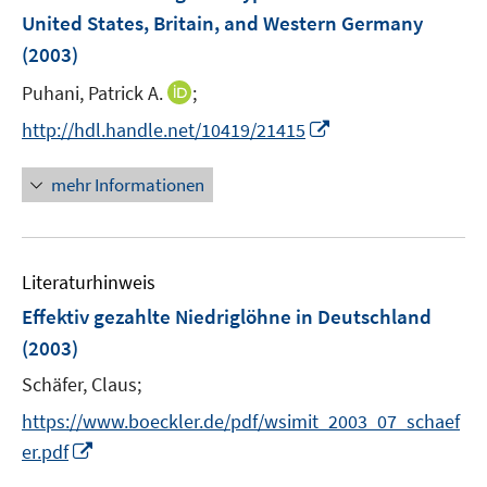
n
e
e
United States, Britain, and Western Germany
n
n
(2003)
s
s
t
t
I
Puhani, Patrick A.
;
e
e
n
I
http://hdl.handle.net/10419/21415
r
r
n
n
ö
ö
e
n
mehr Informationen
f
f
u
e
f
f
e
u
n
n
m
e
e
e
F
Literaturhinweis
m
n
n
e
F
Effektiv gezahlte Niedriglöhne in Deutschland
n
e
(2003)
s
n
t
Schäfer, Claus;
s
e
t
https://www.boeckler.de/pdf/wsimit_2003_07_schaef
r
e
I
er.pdf
ö
r
n
f