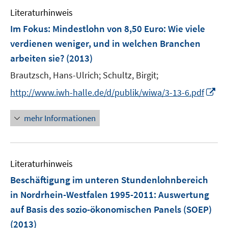
e
n
n
e
e
Literaturhinweis
m
n
n
F
Im Fokus: Mindestlohn von 8,50 Euro: Wie viele
s
e
verdienen weniger, und in welchen Branchen
t
n
e
arbeiten sie?
(2013)
s
r
t
Brautzsch, Hans-Ulrich;
Schultz, Birgit;
ö
e
I
http://www.iwh-halle.de/d/publik/wiwa/3-13-6.pdf
f
r
n
f
ö
n
n
mehr Informationen
f
e
e
f
u
n
n
e
e
Literaturhinweis
m
n
F
Beschäftigung im unteren Stundenlohnbereich
e
in Nordrhein-Westfalen 1995-2011
:
Auswertung
n
auf Basis des sozio-ökonomischen Panels (SOEP)
s
(2013)
t