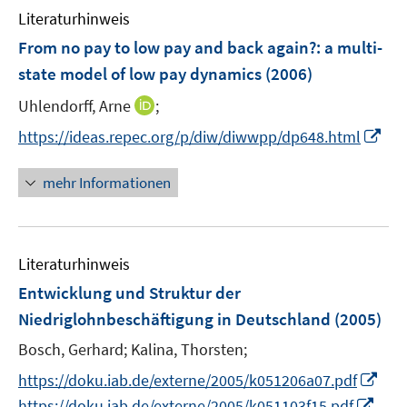
n
Literaturhinweis
m
e
F
From no pay to low pay and back again?
:
a multi-
n
e
state model of low pay dynamics
(2006)
n
I
Uhlendorff, Arne
;
s
n
t
I
https://ideas.repec.org/p/diw/diwwpp/dp648.html
n
e
n
e
r
n
mehr Informationen
u
ö
e
e
f
u
m
f
e
F
n
Literaturhinweis
m
e
e
F
Entwicklung und Struktur der
n
n
e
Niedriglohnbeschäftigung in Deutschland
(2005)
s
n
t
Bosch, Gerhard;
Kalina, Thorsten;
s
e
t
I
https://doku.iab.de/externe/2005/k051206a07.pdf
r
e
n
I
https://doku.iab.de/externe/2005/k051103f15.pdf