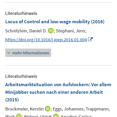
u
m
f
e
F
n
Literaturhinweis
m
e
e
F
Locus of Control and low-wage mobility
(2016)
n
n
e
s
I
Schnitzlein, Daniel D.
;
Stephani, Jens;
n
t
n
s
I
https://doi.org/10.1016/j.joep.2016.01.004
e
n
t
n
r
e
e
n
mehr Informationen
ö
u
r
e
f
e
ö
u
f
m
f
e
n
F
Literaturhinweis
f
m
e
e
n
F
Arbeitsmarktsituation von Aufstockern: Vor allem
n
n
e
e
Minijobber suchen nach einer anderen Arbeit
s
n
n
(2015)
t
s
e
t
I
Bruckmeier, Kerstin
;
Eggs, Johannes;
Trappmann,
r
e
n
I
I
Mark
;
Walwei, Ulrich
;
Sperber, Carina;