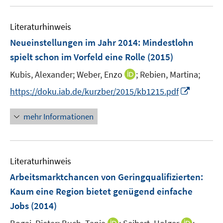
n
n
u
e
F
m
e
n
e
F
Literaturhinweis
m
n
e
F
Neueinstellungen im Jahr 2014: Mindestlohn
s
n
e
t
spielt schon im Vorfeld eine Rolle
(2015)
s
n
e
t
I
Kubis, Alexander;
Weber, Enzo
;
Rebien, Martina;
s
r
e
n
t
I
https://doku.iab.de/kurzber/2015/kb1215.pdf
ö
r
n
e
n
f
ö
e
r
n
f
mehr Informationen
f
u
ö
e
n
f
e
f
u
e
n
m
f
e
n
e
F
n
Literaturhinweis
m
n
e
e
F
Arbeitsmarktchancen von Geringqualifizierten:
n
n
e
Kaum eine Region bietet genügend einfache
s
n
Jobs
(2014)
t
s
e
t
I
I