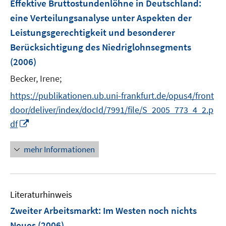
Effektive Bruttostundenlöhne in Deutschland
:
s
s
e
eine Verteilungsanalyse unter Aspekten der
t
t
n
e
e
Leistungsgerechtigkeit und besonderer
s
r
r
Berücksichtigung des Niedriglohnsegments
t
ö
ö
e
(2006)
f
f
r
Becker, Irene;
f
f
ö
n
n
https://publikationen.ub.uni-frankfurt.de/opus4/front
f
e
e
f
door/deliver/index/docId/7991/file/S_2005_773_4_2.p
n
n
n
I
df
e
n
n
n
mehr Informationen
e
u
e
Literaturhinweis
m
F
Zweiter Arbeitsmarkt: Im Westen noch nichts
e
Neues
(2006)