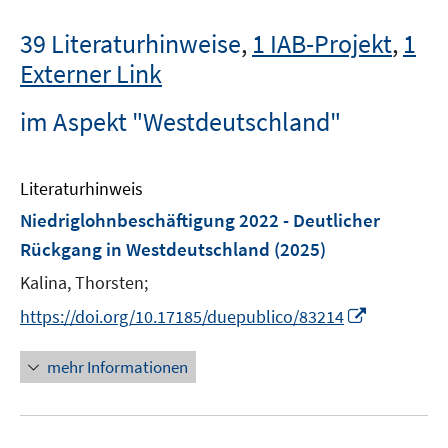
39 Literaturhinweise
,
1 IAB-Projekt
,
1
Externer Link
im Aspekt "Westdeutschland"
Literaturhinweis
Niedriglohnbeschäftigung 2022 - Deutlicher
Rückgang in Westdeutschland
(2025)
Kalina, Thorsten;
I
https://doi.org/10.17185/duepublico/83214
n
n
mehr Informationen
e
u
e