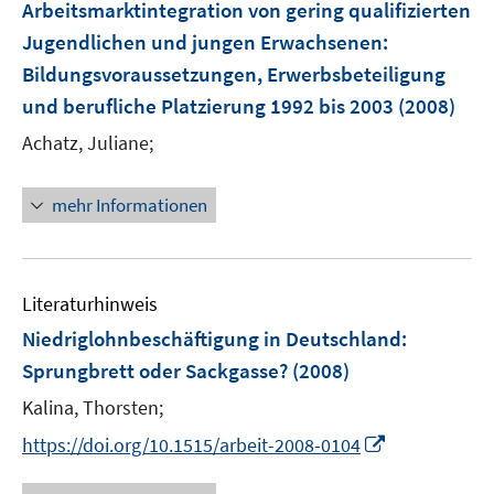
F
Arbeitsmarktintegration von gering qualifizierten
n
e
Jugendlichen und jungen Erwachsenen
:
s
n
Bildungsvoraussetzungen, Erwerbsbeteiligung
t
s
e
und berufliche Platzierung 1992 bis 2003
(2008)
t
r
e
Achatz, Juliane;
ö
r
f
ö
mehr Informationen
f
f
n
f
e
n
n
e
Literaturhinweis
n
Niedriglohnbeschäftigung in Deutschland
:
Sprungbrett oder Sackgasse?
(2008)
Kalina, Thorsten;
I
https://doi.org/10.1515/arbeit-2008-0104
n