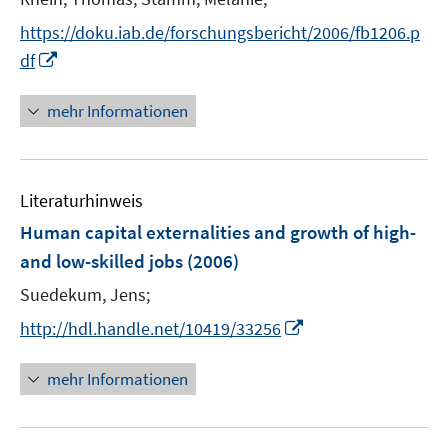
r
https://doku.iab.de/forschungsbericht/2006/fb1206.p
ö
I
f
df
n
f
n
n
mehr Informationen
e
e
u
n
e
Literaturhinweis
m
F
Human capital externalities and growth of high-
e
and low-skilled jobs
(2006)
n
Suedekum, Jens;
s
t
I
http://hdl.handle.net/10419/33256
e
n
r
n
mehr Informationen
ö
e
f
u
f
e