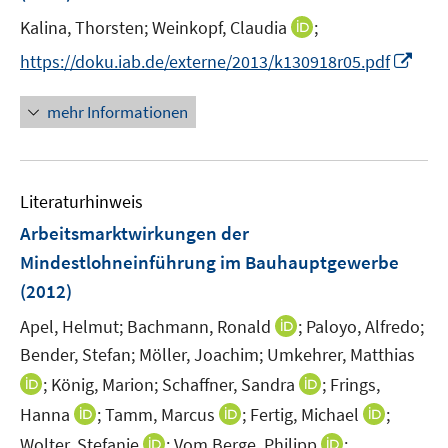
e
I
Kalina, Thorsten;
Weinkopf, Claudia
;
r
n
I
https://doku.iab.de/externe/2013/k130918r05.pdf
ö
n
n
f
e
n
mehr Informationen
f
u
e
n
e
u
e
m
e
n
F
Literaturhinweis
m
e
F
Arbeitsmarktwirkungen der
n
e
Mindestlohneinführung im Bauhauptgewerbe
s
n
(2012)
t
s
e
t
I
Apel, Helmut;
Bachmann, Ronald
;
Paloyo, Alfredo;
r
e
n
Bender, Stefan;
Möller, Joachim;
Umkehrer, Matthias
ö
r
n
I
I
;
König, Marion;
Schaffner, Sandra
;
Frings,
f
ö
e
n
n
f
I
I
I
Hanna
;
Tamm, Marcus
;
Fertig, Michael
;
f
u
n
n
n
n
n
n
f
I
I
Wolter, Stefanie
;
Vom Berge, Philipp
;
e