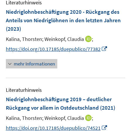
Literaturhinweis
m
F
Niedriglohnbeschäftigung 2020 - Rückgang des
e
Anteils von Niedriglöhnen in den letzten Jahren
n
(2023)
s
t
I
Kalina, Thorsten;
Weinkopf, Claudia
;
e
n
I
https://doi.org/10.17185/duepublico/77382
r
n
n
ö
e
n
mehr Informationen
f
u
e
f
e
u
n
m
e
e
F
Literaturhinweis
m
n
e
F
Niedriglohnbeschäftigung 2019 – deutlicher
n
e
Rückgang vor allem in Ostdeutschland
(2021)
s
n
t
I
Kalina, Thorsten;
Weinkopf, Claudia
;
s
e
n
t
I
https://doi.org/10.17185/duepublico/74521
r