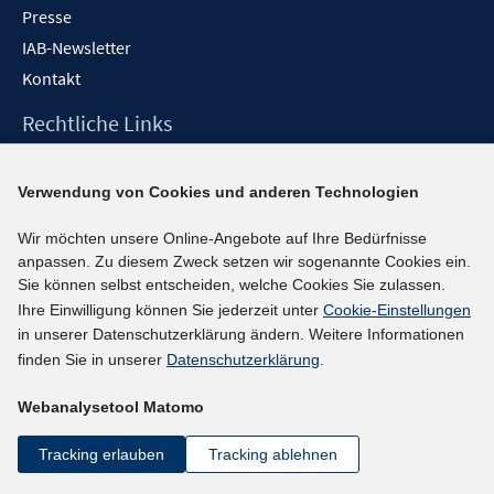
Presse
IAB-Newsletter
Kontakt
Rechtliche Links
Impressum
Verwendung von Cookies und anderen Technologien
Datenschutzerklärung
Erklärung zur Barrierefreiheit
Wir möchten unsere Online-Angebote auf Ihre Bedürfnisse
Barrieren melden
anpassen. Zu diesem Zweck setzen wir sogenannte Cookies ein.
Sie können selbst entscheiden, welche Cookies Sie zulassen.
Social-Media-Kanäle
Ihre Einwilligung können Sie jederzeit unter
Cookie-Einstellungen
in unserer Datenschutzerklärung ändern. Weitere Informationen
BlueSky
finden Sie in unserer
Datenschutzerklärung
.
YouTube
Webanalysetool Matomo
LinkedIn
XING
Tracking erlauben
Tracking ablehnen
kununu