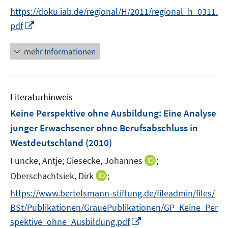
e
n
https://doku.iab.de/regional/H/2011/regional_h_0311.
r
n
I
pdf
ö
e
n
f
u
n
mehr Informationen
f
e
e
n
m
u
e
F
e
n
e
Literaturhinweis
m
n
F
Keine Perspektive ohne Ausbildung: Eine Analyse
s
e
junger Erwachsener ohne Berufsabschluss in
t
n
e
Westdeutschland
(2010)
s
r
t
I
Funcke, Antje;
Giesecke, Johannes
;
ö
e
n
I
Oberschachtsiek, Dirk
;
f
r
n
n
f
https://www.bertelsmann-stiftung.de/fileadmin/files/
ö
e
n
n
BSt/Publikationen/GrauePublikationen/GP_Keine_Per
f
u
e
e
f
I
e
spektive_ohne_Ausbildung.pdf
u
n