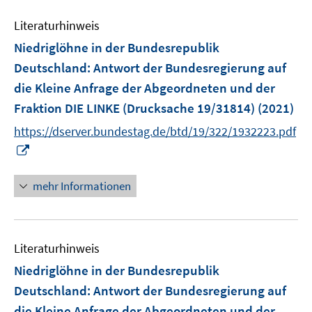
F
e
e
Literaturhinweis
m
n
F
Niedriglöhne in der Bundesrepublik
s
e
Deutschland
:
Antwort der Bundesregierung auf
t
n
e
die Kleine Anfrage der Abgeordneten und der
s
r
Fraktion DIE LINKE (Drucksache 19/31814)
(2021)
t
ö
e
https://dserver.bundestag.de/btd/19/322/1932223.pdf
f
r
I
f
ö
n
n
f
n
e
mehr Informationen
f
e
n
n
u
e
e
n
Literaturhinweis
m
F
Niedriglöhne in der Bundesrepublik
e
Deutschland
:
Antwort der Bundesregierung auf
n
die Kleine Anfrage der Abgeordneten und der