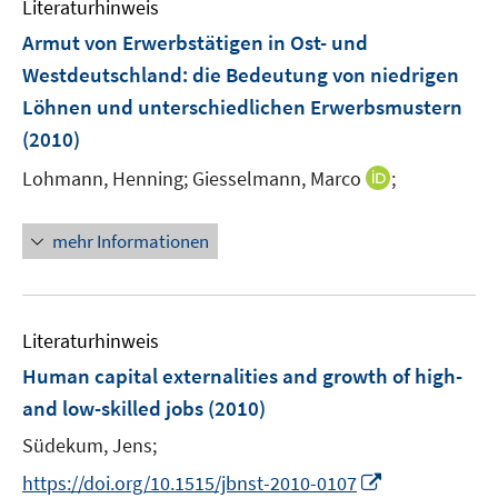
Literaturhinweis
m
n
n
F
Armut von Erwerbstätigen in Ost- und
s
s
e
Westdeutschland
:
die Bedeutung von niedrigen
t
t
n
e
e
Löhnen und unterschiedlichen Erwerbsmustern
s
r
r
(2010)
t
ö
ö
e
I
Lohmann, Henning;
Giesselmann, Marco
;
f
f
r
n
f
f
ö
n
n
n
mehr Informationen
f
e
e
e
f
u
n
n
n
e
e
m
Literaturhinweis
n
F
Human capital externalities and growth of high-
e
and low-skilled jobs
(2010)
n
s
Südekum, Jens;
t
I
https://doi.org/10.1515/jbnst-2010-0107
e