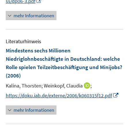
I
ss/dp06-3.pdf
f
e
e
e
n
f
u
n
n
n
n
mehr Informationen
e
e
e
m
u
n
F
e
e
Literaturhinweis
m
n
F
Mindestens sechs Millionen
s
e
Niedriglohnbeschäftigte in Deutschland
:
welche
t
n
e
Rolle spielen Teilzeitbeschäftigung und Minijobs?
s
r
(2006)
t
ö
e
I
Kalina, Thorsten;
Weinkopf, Claudia
;
f
r
n
f
I
https://doku.iab.de/externe/2006/k060315f12.pdf
ö
n
n
n
f
e
e
n
mehr Informationen
f
u
n
e
n
e
u
e
m