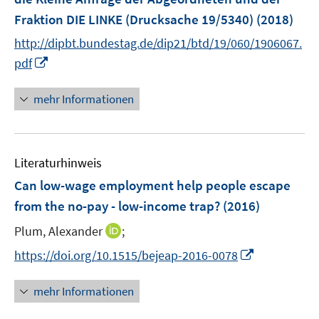
s
Fraktion DIE LINKE (Drucksache 19/5340)
(2018)
t
e
http://dipbt.bundestag.de/dip21/btd/19/060/1906067.
r
I
pdf
ö
n
f
n
mehr Informationen
f
e
n
u
e
e
n
Literaturhinweis
m
F
Can low-wage employment help people escape
e
from the no-pay - low-income trap?
(2016)
n
I
Plum, Alexander
;
s
n
t
I
https://doi.org/10.1515/bejeap-2016-0078
n
e
n
e
r
n
mehr Informationen
u
ö
e
e
f