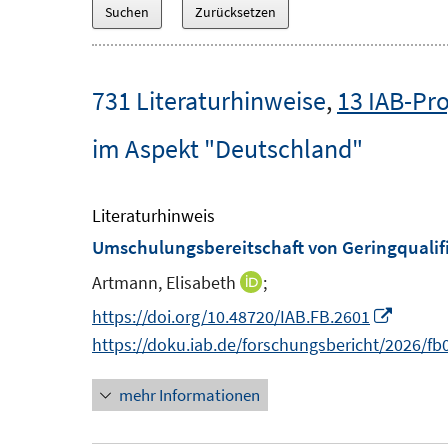
731 Literaturhinweise
,
13 IAB-Pro
im Aspekt "Deutschland"
Literaturhinweis
Umschulungsbereitschaft von Geringqualifiz
Artmann, Elisabeth
;
I
n
I
https://doi.org/10.48720/IAB.FB.2601
n
n
https://doku.iab.de/forschungsbericht/2026/fb
e
n
mehr Informationen
u
e
e
u