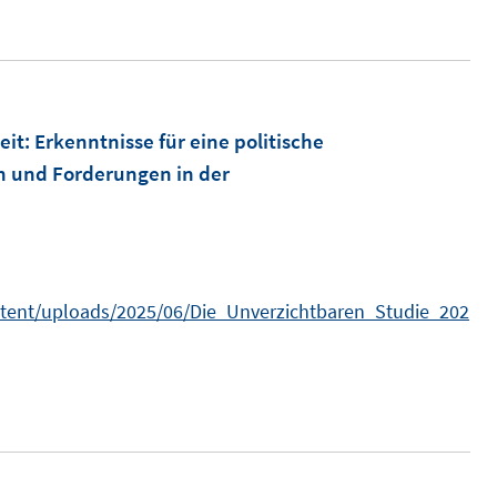
n
n
e
u
e
ö
m
eit
:
Erkenntnisse für eine politische
F
n und Forderungen in der
e
n
n
s
n
t
ntent/uploads/2025/06/Die_Unverzichtbaren_Studie_202
e
r
ö
f
f
n