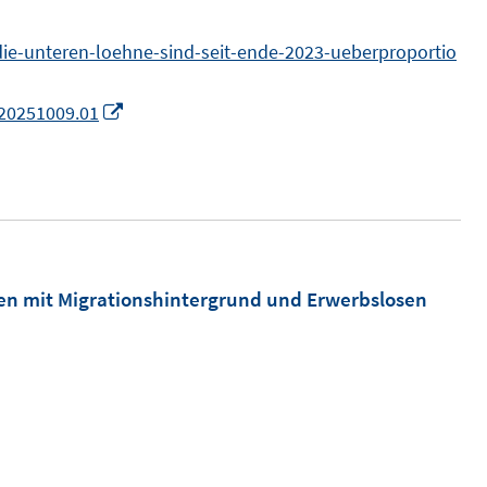
n
die-unteren-loehne-sind-seit-ende-2023-ueberproportio
I
.20251009.01
n
n
e
u
e
m
chen mit Migrationshintergrund und Erwerbslosen
F
e
n
s
n
t
n
e