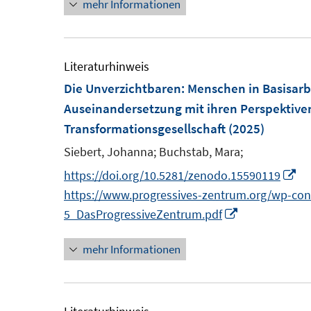
mehr Informationen
t
e
r
Literaturhinweis
Die Unverzichtbaren: Menschen in Basisarb
f
Auseinandersetzung mit ihren Perspektive
f
Transformationsgesellschaft
(2025)
Siebert, Johanna;
Buchstab, Mara;
e
I
https://doi.org/10.5281/zenodo.15590119
n
https://www.progressives-zentrum.org/wp-co
I
n
5_DasProgressiveZentrum.pdf
n
e
mehr Informationen
n
u
e
e
u
m
e
F