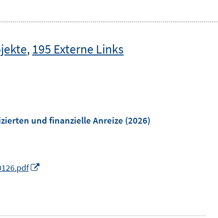
jekte
,
195 Externe Links
ierten und finanzielle Anreize
(2026)
I
0126.pdf
n
n
e