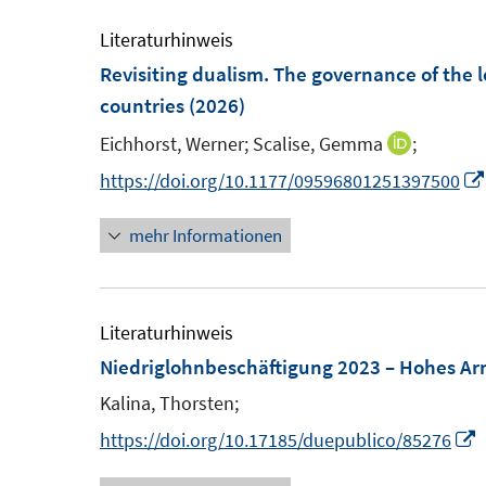
m
e
F
m
Literaturhinweis
e
F
Revisiting dualism. The governance of the 
n
e
countries
(2026)
s
n
Eichhorst, Werner;
Scalise, Gemma
;
I
t
s
n
https://doi.org/10.1177/09596801251397500
e
t
n
r
e
mehr Informationen
e
ö
r
u
f
ö
e
f
f
m
Literaturhinweis
n
f
F
Niedriglohnbeschäftigung 2023 – Hohes Ar
e
n
e
n
Kalina, Thorsten;
e
n
n
I
https://doi.org/10.17185/duepublico/85276
s
t