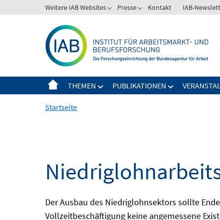
Springe
Weitere IAB Websites
Presse
Kontakt
IAB-Newslet
zum
Inhalt
THEMEN
PUBLIKATIONEN
VERANSTA
Startseite
Niedriglohnarbeit
Der Ausbau des Niedriglohnsektors sollte Ende d
Vollzeitbeschäftigung keine angemessene Existe