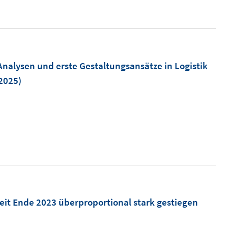
n
t
e
u
r
ö
m
Analysen und erste Gestaltungsansätze in Logistik
f
2025)
f
n
n
e
n
ö
eit Ende 2023 überproportional stark gestiegen
n