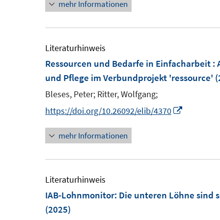
mehr Informationen
e
e
r
ö
e
Literaturhinweis
f
Ressourcen und Bedarfe in Einfacharbeit : 
f
F
und Pflege im Verbundprojekt 'ressource'
(
n
e
e
Bleses, Peter;
Ritter, Wolfgang;
n
I
https://doi.org/10.26092/elib/4370
s
n
t
mehr Informationen
n
e
e
r
u
e
Literaturhinweis
f
m
IAB-Lohnmonitor: Die unteren Löhne sind s
f
F
(2025)