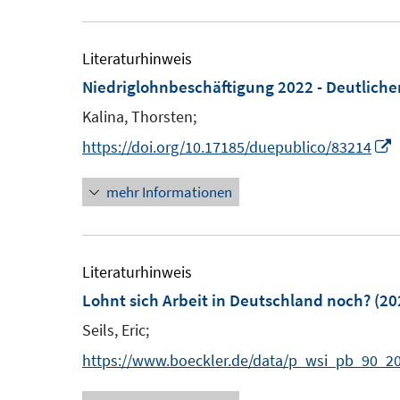
u
f
f
ö
e
n
n
f
m
Literaturhinweis
e
e
f
F
Niedriglohnbeschäftigung 2022 - Deutlich
n
n
n
e
Kalina, Thorsten;
e
n
n
I
https://doi.org/10.17185/duepublico/83214
s
t
s
mehr Informationen
e
t
e
r
ö
r
e
Literaturhinweis
f
Lohnt sich Arbeit in Deutschland noch?
(20
f
f
F
n
Seils, Eric;
f
e
e
https://www.boeckler.de/data/p_wsi_pb_90_20
n
s