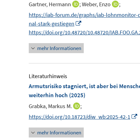
e
e
Gartner, Hermann
;
Weber, Enzo
;
I
I
n
n
n
https://iab-forum.de/graphs/iab-lohnmonitor-
s
n
n
I
nal-stark-gestiegen
t
e
e
n
https://doi.org/10.48720/10.48720/IAB.FOO.GA
e
u
u
n
r
mehr Informationen
e
e
e
ö
m
m
u
f
F
F
e
f
e
e
m
Literaturhinweis
n
n
n
F
Armutsrisiko stagniert, ist aber bei Mens
e
s
s
e
weiterhin hoch
(2025)
n
t
t
n
Grabka, Markus M.
;
I
e
e
s
n
I
https://doi.org/10.18723/diw_wb:2025-42-1
r
r
t
n
ö
ö
e
mehr Informationen
e
f
f
r