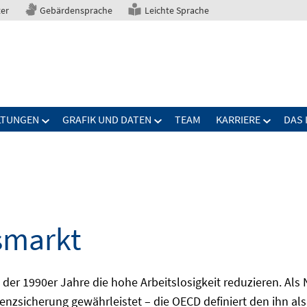
ter
Gebärdensprache
Leichte Sprache
LTUNGEN
GRAFIK UND DATEN
TEAM
KARRIERE
DAS 
smarkt
er 1990er Jahre die hohe Arbeitslosigkeit reduzieren. Als Ni
nzsicherung gewährleistet – die OECD definiert den ihn als