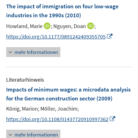
F
The impact of immigration on four low-wage
e
industries in the 1990s
(2010)
n
I
I
Howland, Marie
;
Nguyen, Doan
;
s
n
n
t
I
https://doi.org/10.1177/0891242409355705
n
n
e
n
e
e
r
n
mehr Informationen
u
u
ö
e
e
e
f
u
m
m
f
e
F
F
n
Literaturhinweis
m
e
e
e
F
Impacts of minimum wages
:
a microdata analysis
n
n
n
e
for the German construction sector
(2009)
s
s
n
t
t
König, Marion;
Möller, Joachim;
s
e
e
t
I
https://doi.org/10.1108/01437720910997362
r
r
e
n
ö
ö
r
n
mehr Informationen
f
f