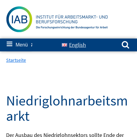
Springe
zum
Inhalt
Suchen nach:
≡
English
Menü
✘
Startseite
Niedriglohnarbeitsm
arkt
Der Ausbau des Niedriglohnsektors sollte Ende der