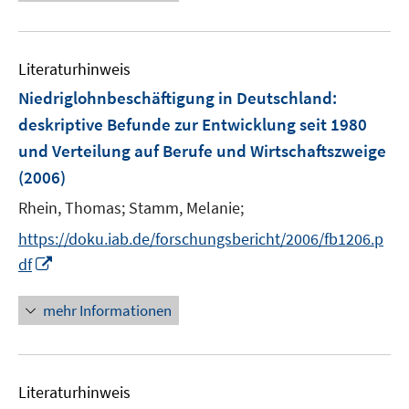
Literaturhinweis
Niedriglohnbeschäftigung in Deutschland
:
deskriptive Befunde zur Entwicklung seit 1980
und Verteilung auf Berufe und Wirtschaftszweige
(2006)
Rhein, Thomas;
Stamm, Melanie;
https://doku.iab.de/forschungsbericht/2006/fb1206.p
I
df
n
n
mehr Informationen
e
u
e
Literaturhinweis
m