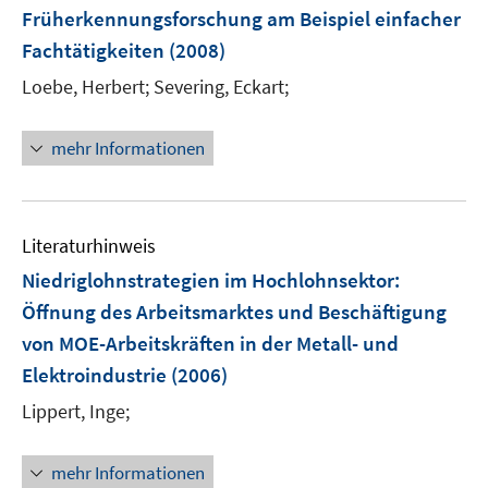
n
Früherkennungsforschung am Beispiel einfacher
s
Fachtätigkeiten
(2008)
t
e
Loebe, Herbert;
Severing, Eckart;
r
ö
mehr Informationen
f
f
n
e
Literaturhinweis
n
Niedriglohnstrategien im Hochlohnsektor
:
Öffnung des Arbeitsmarktes und Beschäftigung
von MOE-Arbeitskräften in der Metall- und
Elektroindustrie
(2006)
Lippert, Inge;
mehr Informationen