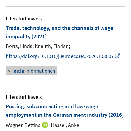
n
n
f
u
e
e
n
e
n
n
e
Literaturhinweis
m
n
F
Trade, technology, and the channels of wage
e
inequality
(2021)
n
Borrs, Linda;
Knauth, Florian;
s
t
I
https://doi.org/10.1016/j.euroecorev.2020.103607
e
n
r
n
mehr Informationen
ö
e
f
u
f
e
n
Literaturhinweis
m
e
F
Posting, subcontracting and low-wage
n
e
employment in the German meat industry
(2016)
n
I
Wagner, Bettina
;
Hassel, Anke;
s