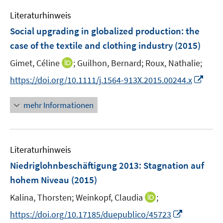
e
n
Literaturhinweis
m
F
Social upgrading in globalized production
:
the
e
case of the textile and clothing industry
(2015)
n
I
Gimet, Céline
;
Guilhon, Bernard;
Roux, Nathalie;
s
n
t
I
https://doi.org/10.1111/j.1564-913X.2015.00244.x
n
e
n
e
r
n
mehr Informationen
u
ö
e
e
f
u
m
f
e
F
n
Literaturhinweis
m
e
e
F
Niedriglohnbeschäftigung 2013
:
Stagnation auf
n
n
e
hohem Niveau
(2015)
s
n
t
I
Kalina, Thorsten;
Weinkopf, Claudia
;
s
e
n
t
I
https://doi.org/10.17185/duepublico/45723
r
n
e