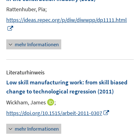
s
e
t
Rattenhuber, Pia;
r
e
https://ideas.repec.org/p/diw/diwwpp/dp1111.html
ö
r
I
f
ö
n
f
f
n
n
mehr Informationen
f
e
e
n
u
n
e
e
n
Literaturhinweis
m
F
Low skill manufacturing work
:
from skill biased
e
change to technological regression
(2011)
n
I
Wickham, James
;
s
n
t
I
https://doi.org/10.1515/arbeit-2011-0307
n
e
n
e
r
n
mehr Informationen
u
ö
e
e