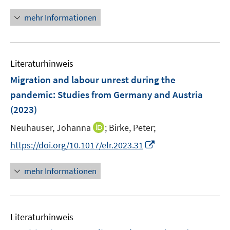
n
n
e
n
mehr Informationen
u
e
e
u
m
e
F
Literaturhinweis
m
e
F
Migration and labour unrest during the
n
e
pandemic: Studies from Germany and Austria
s
n
(2023)
t
s
e
t
I
Neuhauser, Johanna
;
Birke, Peter;
r
e
n
I
https://doi.org/10.1017/elr.2023.31
ö
r
n
n
f
ö
e
n
mehr Informationen
f
f
u
e
n
f
e
u
e
n
m
e
n
e
F
Literaturhinweis
m
n
e
F