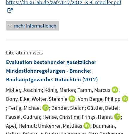
n
https://doku.iab.de/zaf/2012/2012_3-4_moeller.pdf
f
r
n
I
f
ö
e
n
n
f
u
n
e
mehr Informationen
f
e
e
n
n
m
u
e
F
e
n
e
Literaturhinweis
m
n
F
Evaluation bestehender gesetzlicher
s
e
Mindestlohnregelungen - Branche:
t
n
Bauhauptgewerbe
:
Gutachten
(2012)
e
s
r
t
I
Möller, Joachim;
König, Marion;
Tamm, Marcus
;
ö
e
n
I
Dony, Elke;
Wolter, Stefanie
;
Vom Berge, Philipp
f
r
n
n
I
I
;
Fertig, Michael
;
Bender, Stefan;
Güttler, Detlef;
f
ö
e
n
n
n
n
I
Fausel, Gudrun;
Hense, Christine;
Frings, Hanna
;
f
u
e
n
n
e
n
f
I
e
Apel, Helmut;
Umkehrer, Matthias
;
Daumann,
u
e
e
n
n
n
n
m