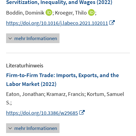
Servitization, Inequality, and Wages
(2022)
n
e
s
I
I
Boddin, Dominik
;
Kroeger, Thilo
;
n
t
n
n
s
I
https://doi.org/10.1016/j.labeco.2021.102011
e
n
n
t
n
r
e
e
e
n
mehr Informationen
ö
u
u
r
e
f
e
e
ö
u
f
m
m
f
e
n
F
F
Literaturhinweis
f
m
e
e
e
n
F
Firm-to-Firm Trade: Imports, Exports, and the
n
n
n
e
e
Labor Market
(2022)
s
s
n
n
t
t
Eaton, Jonathan;
Kramarz, Francis;
Kortum, Samuel
s
e
e
t
S.;
r
r
e
I
https://doi.org/10.3386/w29685
ö
ö
r
n
f
f
ö
n
mehr Informationen
f
f
f
e