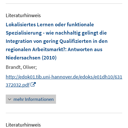
f
u
m
f
e
F
n
Literaturhinweis
m
e
e
F
Lokalisiertes Lernen oder funktionale
n
n
e
Spezialisierung - wie nachhaltig gelingt die
s
n
Integration von gering Qualifizierten in den
t
s
e
regionalen Arbeitsmarkt?
:
Antworten aus
t
r
e
Niedersachsen
(2010)
ö
r
Brandt, Oliver;
f
ö
f
http://edok01.tib.uni-hannover.de/edoks/e01dh10/631
f
n
I
f
372032.pdf
e
n
n
n
n
e
mehr Informationen
e
n
u
e
Literaturhinweis
m