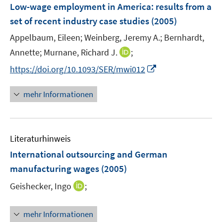
F
Low-wage employment in America
:
results from a
e
set of recent industry case studies
(2005)
n
Appelbaum, Eileen;
Weinberg, Jeremy A.;
Bernhardt,
s
t
I
Annette;
Murnane, Richard J.
;
e
n
I
https://doi.org/10.1093/SER/mwi012
r
n
n
ö
e
n
mehr Informationen
f
u
e
f
e
u
n
m
e
e
F
Literaturhinweis
m
n
e
F
International outsourcing and German
n
e
manufacturing wages
(2005)
s
n
t
I
Geishecker, Ingo
;
s
e
n
t
r
n
e
mehr Informationen
ö
e