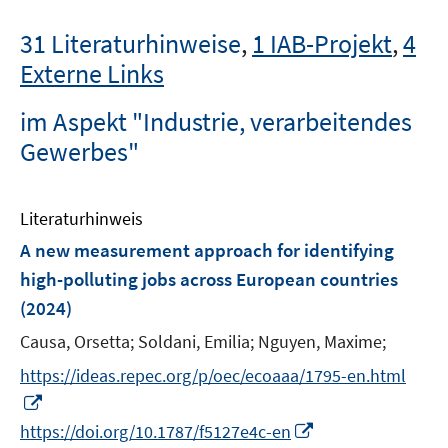
31 Literaturhinweise
,
1 IAB-Projekt
,
4
Externe Links
im Aspekt "Industrie, verarbeitendes
Gewerbes"
Literaturhinweis
A new measurement approach for identifying
high-polluting jobs across European countries
(2024)
Causa, Orsetta;
Soldani, Emilia;
Nguyen, Maxime;
https://ideas.repec.org/p/oec/ecoaaa/1795-en.html
I
n
I
https://doi.org/10.1787/f5127e4c-en