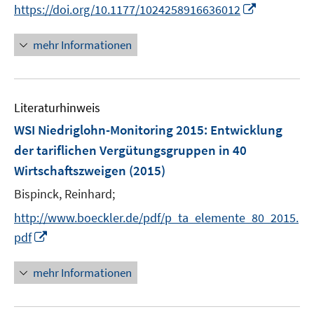
n
t
I
https://doi.org/10.1177/1024258916636012
n
e
n
e
r
n
mehr Informationen
u
ö
e
e
f
u
m
f
e
F
n
Literaturhinweis
m
e
e
F
WSI Niedriglohn-Monitoring 2015
:
Entwicklung
n
n
e
der tariflichen Vergütungsgruppen in 40
s
n
Wirtschaftszweigen
t
(2015)
s
e
t
Bispinck, Reinhard;
r
e
http://www.boeckler.de/pdf/p_ta_elemente_80_2015.
ö
r
I
pdf
f
ö
n
f
f
n
n
mehr Informationen
f
e
e
n
u
n
e