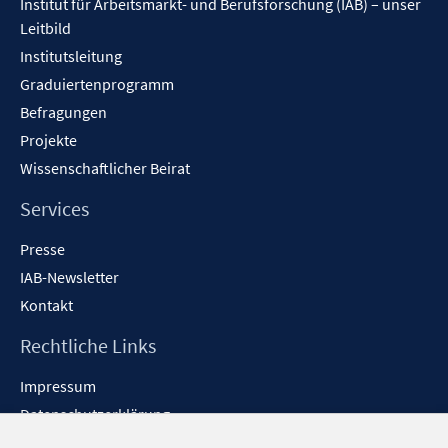
Institut für Arbeitsmarkt- und Berufsforschung (IAB) – unser
t
Leitbild
e
Institutsleitung
r
Graduiertenprogramm
ö
f
Befragungen
f
Projekte
n
Wissenschaftlicher Beirat
e
n
Services
Presse
IAB-Newsletter
Kontakt
Rechtliche Links
Impressum
Datenschutzerklärung
Erklärung zur Barrierefreiheit