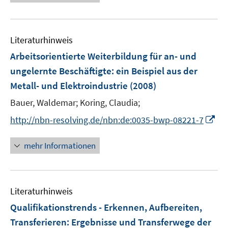
ö
e
f
f
f
u
n
n
f
e
e
e
n
Literaturhinweis
m
n
n
e
F
Arbeitsorientierte Weiterbildung für an- und
n
e
ungelernte Beschäftigte
:
ein Beispiel aus der
n
Metall- und Elektroindustrie
(2008)
s
t
Bauer, Waldemar;
Koring, Claudia;
e
I
http://nbn-resolving.de/nbn:de:0035-bwp-08221-7
r
n
ö
n
mehr Informationen
f
e
f
u
n
e
e
Literaturhinweis
m
n
F
Qualifikationstrends - Erkennen, Aufbereiten,
e
Transferieren
:
Ergebnisse und Transferwege der