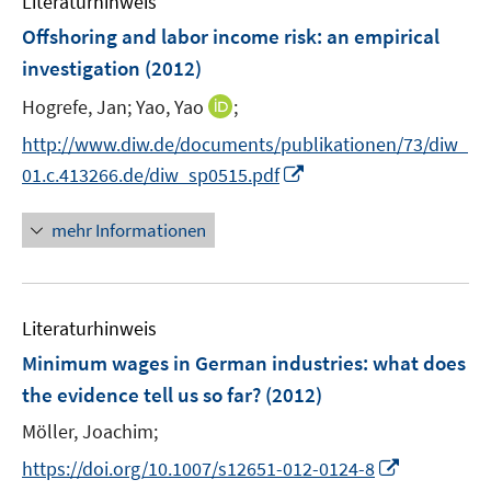
Literaturhinweis
m
n
e
e
e
F
Offshoring and labor income risk
:
an empirical
n
n
n
e
investigation
(2012)
s
s
n
t
t
I
Hogrefe, Jan;
Yao, Yao
;
s
e
e
n
t
http://www.diw.de/documents/publikationen/73/diw_
r
r
n
e
I
01.c.413266.de/diw_sp0515.pdf
ö
ö
e
r
n
f
f
u
ö
n
mehr Informationen
f
f
e
f
e
n
n
m
f
u
e
e
F
n
e
n
n
e
e
Literaturhinweis
m
n
n
F
Minimum wages in German industries
:
what does
s
e
the evidence tell us so far?
(2012)
t
n
e
Möller, Joachim;
s
r
t
I
https://doi.org/10.1007/s12651-012-0124-8
ö
e