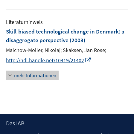
r
f
u
ö
f
e
f
n
m
f
Literaturhinweis
e
F
n
Skill-biased technological change in Denmark
:
a
n
e
e
disaggregate perspective
(2003)
n
n
s
Malchow-Moller, Nikolaj;
Skaksen, Jan Rose;
t
I
http://hdl.handle.net/10419/21402
e
n
r
n
mehr Informationen
ö
e
f
u
f
e
n
m
e
F
n
e
Footer
Das IAB
n
Inhalt
s