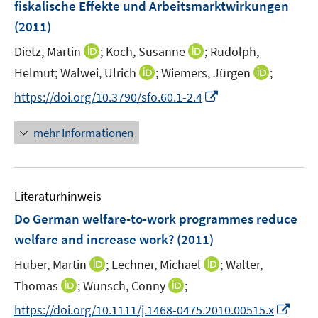
fiskalische Effekte und Arbeitsmarktwirkungen
s
s
n
(2011)
t
t
s
e
e
t
I
I
Dietz, Martin
;
Koch, Susanne
;
Rudolph,
r
r
e
n
n
I
I
Helmut;
Walwei, Ulrich
;
Wiemers, Jürgen
;
ö
ö
r
n
n
n
n
f
f
I
https://doi.org/10.3790/sfo.60.1-2.4
ö
e
e
n
n
f
f
n
f
u
u
e
e
n
n
n
mehr Informationen
f
e
e
u
u
e
e
e
n
m
m
e
e
n
n
u
e
F
F
m
m
e
n
e
e
F
F
Literaturhinweis
m
n
n
e
e
F
Do German welfare-to-work programmes reduce
s
s
n
n
e
t
t
welfare and increase work?
(2011)
s
s
n
e
e
t
t
I
I
Huber, Martin
;
Lechner, Michael
;
Walter,
s
r
r
e
e
n
n
t
I
I
Thomas
;
Wunsch, Conny
;
ö
ö
r
r
n
n
e
n
n
f
f
I
https://doi.org/10.1111/j.1468-0475.2010.00515.x
ö
ö
e
e
r