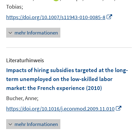
e
n
Tobias;
r
n
I
https://doi.org/10.1007/s11943-010-0085-8
ö
e
n
f
u
n
mehr Informationen
f
e
e
n
m
u
e
F
e
n
e
Literaturhinweis
m
n
F
Impacts of hiring subsidies targeted at the long-
s
e
term unemployed on the low-skilled labor
t
n
e
market
:
the French experience
(2010)
s
r
t
Bucher, Anne;
ö
e
I
https://doi.org/10.1016/j.econmod.2009.11.010
f
r
n
f
ö
n
n
mehr Informationen
f
e
e
f
u