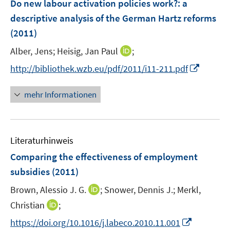
Do new labour activation policies work?
:
a
n
e
descriptive analysis of the German Hartz reforms
n
(2011)
s
t
I
Alber, Jens;
Heisig, Jan Paul
;
e
n
I
http://bibliothek.wzb.eu/pdf/2011/i11-211.pdf
r
n
n
ö
e
n
mehr Informationen
f
u
e
f
e
u
n
m
e
e
F
Literaturhinweis
m
n
e
F
Comparing the effectiveness of employment
n
e
subsidies
(2011)
s
n
t
I
Brown, Alessio J. G.
;
Snower, Dennis J.;
Merkl,
s
e
n
t
I
Christian
;
r
n
e
n
I
https://doi.org/10.1016/j.labeco.2010.11.001
ö
e
r
n