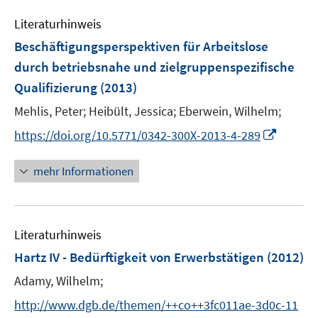
m
e
n
e
e
F
Literaturhinweis
m
n
n
e
F
Beschäftigungsperspektiven für Arbeitslose
s
n
e
t
durch betriebsnahe und zielgruppenspezifische
s
n
e
Qualifizierung
t
(2013)
s
r
e
t
Mehlis, Peter;
Heibült, Jessica;
Eberwein, Wilhelm;
ö
r
e
I
f
https://doi.org/10.5771/0342-300X-2013-4-289
ö
r
n
f
f
ö
n
n
mehr Informationen
f
f
e
e
n
f
u
n
e
n
e
n
e
Literaturhinweis
m
n
F
Hartz IV - Bedürftigkeit von Erwerbstätigen
(2012)
e
Adamy, Wilhelm;
n
s
http://www.dgb.de/themen/++co++3fc011ae-3d0c-11