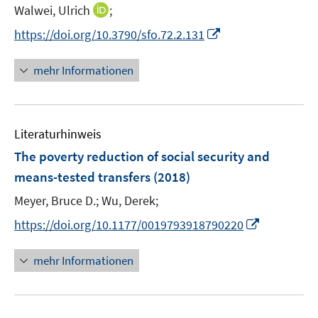
t
I
Walwei, Ulrich
;
s
e
n
t
I
https://doi.org/10.3790/sfo.72.2.131
r
n
e
n
ö
e
r
n
mehr Informationen
f
u
ö
e
f
e
f
u
n
m
f
e
e
F
n
Literaturhinweis
m
n
e
e
F
The poverty reduction of social security and
n
n
e
means-tested transfers
(2018)
s
n
t
Meyer, Bruce D.;
Wu, Derek;
s
e
t
I
https://doi.org/10.1177/0019793918790220
r
e
n
ö
r
n
mehr Informationen
f
ö
e
f
f
u
n
f
e
e