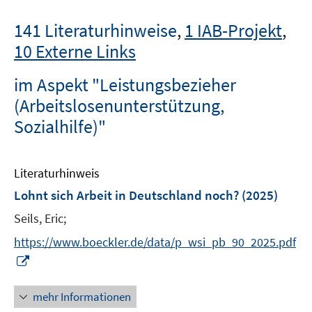
141 Literaturhinweise
,
1 IAB-Projekt
,
10 Externe Links
im Aspekt "Leistungsbezieher
(Arbeitslosenunterstützung,
Sozialhilfe)"
Literaturhinweis
Lohnt sich Arbeit in Deutschland noch?
(2025)
Seils, Eric;
https://www.boeckler.de/data/p_wsi_pb_90_2025.pdf
I
n
n
mehr Informationen
e