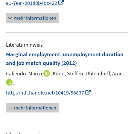
t
I
e1-7eaf-00188b4dc422
e
n
r
n
mehr Informationen
ö
e
f
u
f
e
n
Literaturhinweis
m
e
F
Marginal employment, unemployment duration
n
e
and job match quality
(2012)
n
I
Caliendo, Marco
;
Künn, Steffen;
Uhlendorff, Arne
s
n
t
I
;
n
e
n
I
http://hdl.handle.net/10419/58837
e
r
n
n
u
ö
e
n
mehr Informationen
e
f
u
e
m
f
e
u
F
n
m
e
e
e
F