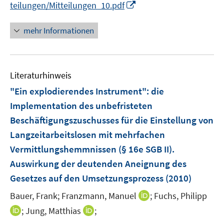
I
teilungen/Mitteilungen_10.pdf
n
n
mehr Informationen
e
u
e
Literaturhinweis
m
F
"Ein explodierendes Instrument"
:
die
e
Implementation des unbefristeten
n
Beschäftigungszuschusses für die Einstellung von
s
Langzeitarbeitslosen mit mehrfachen
t
e
Vermittlungshemmnissen (§ 16e SGB II).
r
Auswirkung der deutenden Aneignung des
ö
Gesetzes auf den Umsetzungsprozess
(2010)
f
I
Bauer, Frank;
Franzmann, Manuel
f
;
Fuchs, Philipp
n
n
I
I
;
Jung, Matthias
;
n
e
n
n