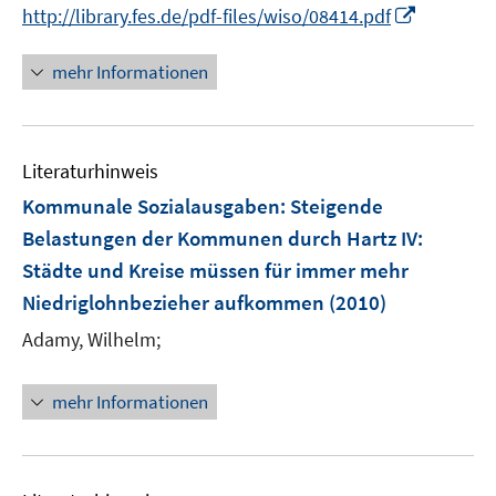
n
I
f
http://library.fes.de/pdf-files/wiso/08414.pdf
ö
e
n
n
f
n
n
e
mehr Informationen
f
e
n
n
u
e
e
n
Literaturhinweis
m
F
Kommunale Sozialausgaben: Steigende
e
Belastungen der Kommunen durch Hartz IV
:
n
Städte und Kreise müssen für immer mehr
s
Niedriglohnbezieher aufkommen
(2010)
t
e
Adamy, Wilhelm;
r
ö
mehr Informationen
f
f
n
e