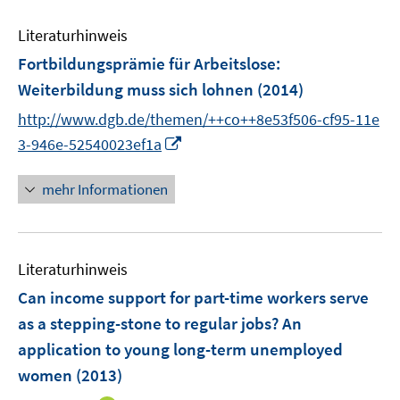
F
n
e
e
e
Literaturhinweis
m
n
n
F
Fortbildungsprämie für Arbeitslose
:
s
e
Weiterbildung muss sich lohnen
(2014)
t
n
e
http://www.dgb.de/themen/++co++8e53f506-cf95-11e
s
r
I
t
3-946e-52540023ef1a
ö
n
e
f
n
r
mehr Informationen
f
e
ö
n
u
f
e
e
f
n
Literaturhinweis
m
n
F
e
Can income support for part-time workers serve
e
n
as a stepping-stone to regular jobs? An
n
application to young long-term unemployed
s
women
(2013)
t
e