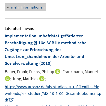
e
n
n
n
mehr Informationen
u
e
e
e
u
u
m
e
e
F
m
m
Literaturhinweis
e
F
F
Implementation unbefristet geförderter
n
e
e
Beschäftigung (§ 16e SGB II)
:
methodische
s
n
n
t
Zugänge zur Erforschung des
s
s
e
t
t
Umsetzungshandelns in der Arbeits- und
r
e
e
Sozialverwaltung
(2010)
ö
r
r
I
Bauer, Frank;
Fuchs, Philipp
;
Franzmann, Manuel
f
ö
ö
n
f
I
I
f
;
Jung, Matthias
f
;
n
n
n
n
f
f
https://www.arbsoz.de/ais-studien-2010?file=files/do
e
e
n
n
n
n
wnloads/ais-studien/AIS-10-1-00_Gesamtdokument.p
u
n
e
e
e
e
I
e
df
u
u
n
n
n
m