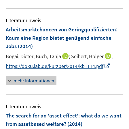
f
ö
f
f
n
Literaturhinweis
f
e
n
Arbeitsmarktchancen von Geringqualifizierten:
n
e
Kaum eine Region bietet genügend einfache
n
Jobs
(2014)
I
I
Bogai, Dieter;
Buch, Tanja
;
Seibert, Holger
;
n
n
I
https://doku.iab.de/kurzber/2014/kb1114.pdf
n
n
n
e
e
n
mehr Informationen
u
u
e
e
e
u
m
m
e
F
F
Literaturhinweis
m
e
e
F
The search for an 'asset-effect': what do we want
n
n
e
from assetbased welfare?
(2014)
s
s
n