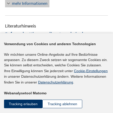
r
f
f
mehr Informationen
f
ö
n
n
f
f
e
e
n
f
n
n
e
n
Literaturhinweis
n
e
Reform der Hinzuverdienstregeln in der
n
Grundsicherung
:
kein Entkommen aus der
Verwendung von Cookies und anderen Technologien
Transferfalle
(2010)
Wir möchten unsere Online-Angebote auf Ihre Bedürfnisse
I
I
Peichl, Andreas
;
Siegloch, Sebastian
;
anpassen. Zu diesem Zweck setzen wir sogenannte Cookies ein.
n
n
Schneider, Hilmar;
Sie können selbst entscheiden, welche Cookies Sie zulassen.
n
n
Ihre Einwilligung können Sie jederzeit unter
Cookie-Einstellungen
I
https://ideas.repec.org/p/iza/izasps/sp26.html
e
e
in unserer Datenschutzerklärung ändern. Weitere Informationen
n
u
u
finden Sie in unserer
Datenschutzerklärung
.
n
mehr Informationen
e
e
e
m
m
Webanalysetool Matomo
u
F
F
e
Tracking erlauben
Tracking ablehnen
e
e
Literaturhinweis
m
n
n