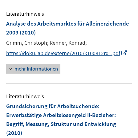
n
n
e
e
Literaturhinweis
m
n
F
Analyse des Arbeitsmarktes für Alleinerziehende
e
2009
(2010)
n
Grimm, Christoph;
Renner, Konrad;
s
t
I
https://doku.iab.de/externe/2010/k100812r01.pdf
e
n
r
n
mehr Informationen
ö
e
f
u
f
e
n
Literaturhinweis
m
e
F
Grundsicherung für Arbeitsuchende:
n
e
Erwerbstätige Arbeitslosengeld II-Bezieher
:
n
Begriff, Messung, Struktur und Entwicklung
s
(2010)
t