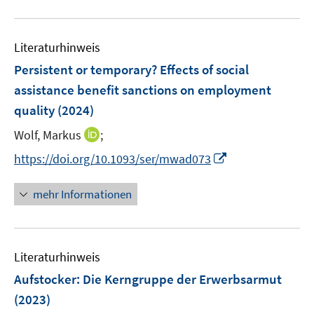
u
e
Literaturhinweis
m
F
Persistent or temporary? Effects of social
e
assistance benefit sanctions on employment
n
quality
(2024)
s
t
I
Wolf, Markus
;
e
n
I
https://doi.org/10.1093/ser/mwad073
r
n
n
ö
e
n
mehr Informationen
f
u
e
f
e
u
n
m
e
e
F
Literaturhinweis
m
n
e
F
Aufstocker: Die Kerngruppe der Erwerbsarmut
n
e
(2023)
s
n