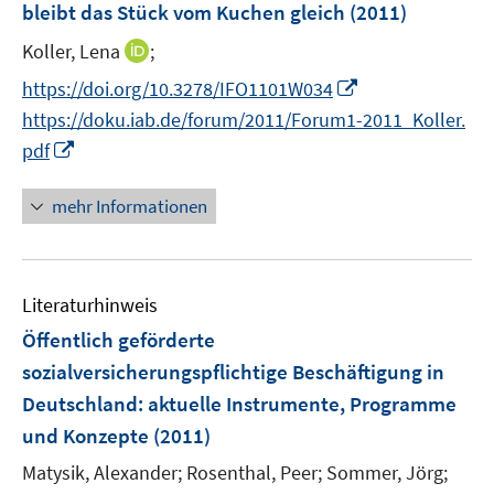
bleibt das Stück vom Kuchen gleich
(2011)
s
n
t
I
Koller, Lena
;
s
e
n
t
I
https://doi.org/10.3278/IFO1101W034
r
n
e
n
https://doku.iab.de/forum/2011/Forum1-2011_Koller.
ö
e
r
n
I
f
pdf
u
ö
e
n
f
e
f
u
n
n
mehr Informationen
m
f
e
e
e
F
n
m
u
n
e
e
F
e
n
n
e
Literaturhinweis
m
s
n
F
Öffentlich geförderte
t
s
e
e
sozialversicherungspflichtige Beschäftigung in
t
n
r
Deutschland
:
aktuelle Instrumente, Programme
e
s
ö
r
und Konzepte
(2011)
t
f
ö
e
Matysik, Alexander;
Rosenthal, Peer;
Sommer, Jörg;
f
f
r