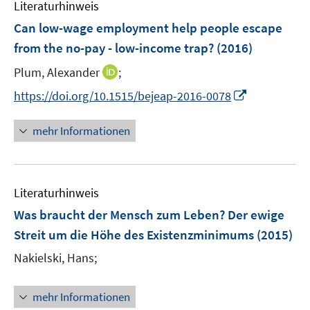
n
Literaturhinweis
m
n
e
F
Can low-wage employment help people escape
n
e
from the no-pay - low-income trap?
(2016)
n
I
Plum, Alexander
;
s
n
t
I
https://doi.org/10.1515/bejeap-2016-0078
n
e
n
e
r
n
mehr Informationen
u
ö
e
e
f
u
m
f
e
F
n
Literaturhinweis
m
e
e
F
Was braucht der Mensch zum Leben? Der ewige
n
n
e
Streit um die Höhe des Existenzminimums
(2015)
s
n
t
Nakielski, Hans;
s
e
t
r
e
mehr Informationen
ö
r