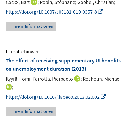
I
Cockx, Bart
;
Robin, Stéphane;
Goebel, Christian;
r
n
I
https://doi.org/10.1007/s00181-010-0357-8
ö
n
n
f
e
n
mehr Informationen
f
u
e
n
e
u
e
m
e
n
F
Literaturhinweis
m
e
F
The effect of receiving supplementary UI benefits
n
e
on unemployment duration
(2013)
s
n
t
I
Kyyrä, Tomi;
Parrotta, Pierpaolo
;
Rosholm, Michael
s
e
n
t
I
;
r
n
e
n
I
https://doi.org/10.1016/j.labeco.2013.02.002
ö
e
r
n
n
f
u
ö
e
n
f
mehr Informationen
e
f
u
e
n
m
f
e
u
e
F
n