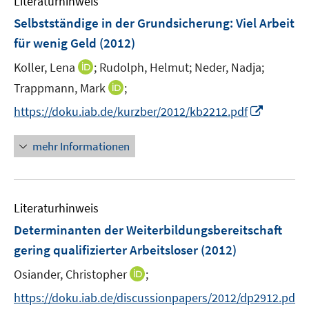
Literaturhinweis
m
n
n
e
F
Selbstständige in der Grundsicherung: Viel Arbeit
s
n
e
t
für wenig Geld
(2012)
s
n
e
t
I
Koller, Lena
;
Rudolph, Helmut;
Neder, Nadja;
s
r
e
n
t
I
Trappmann, Mark
;
ö
r
n
e
n
f
I
https://doku.iab.de/kurzber/2012/kb2212.pdf
ö
e
r
n
f
n
f
u
ö
e
n
n
f
mehr Informationen
e
f
u
e
e
n
m
f
e
n
u
e
F
n
m
e
n
e
e
F
Literaturhinweis
m
n
n
e
F
Determinanten der Weiterbildungsbereitschaft
s
n
e
t
gering qualifizierter Arbeitsloser
(2012)
s
n
e
t
I
Osiander, Christopher
;
s
r
e
n
t
https://doku.iab.de/discussionpapers/2012/dp2912.pd
ö
r
n
e