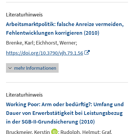
u
m
f
e
F
n
Literaturhinweis
m
e
e
F
Arbeitsmarktpolitik: falsche Anreize vermeiden,
n
n
e
Fehlentwicklungen korrigieren
(2010)
s
n
t
Brenke, Karl;
Eichhorst, Werner;
s
e
t
I
https://doi.org/10.3790/vjh.79.1.56
r
e
n
ö
r
n
mehr Informationen
f
ö
e
f
f
u
n
f
e
e
n
Literaturhinweis
m
n
e
F
Working Poor: Arm oder bedürftig?
:
Umfang und
n
e
Dauer von Erwerbstätigkeit bei Leistungsbezug
n
in der SGB-II-Grundsicherung
(2010)
s
t
I
Bruckmeier, Kerstin
;
Rudolph, Helmut;
Graf,