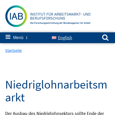
Springe
zum
Inhalt
Suchen nach:
≡
English
Menü
✘
Startseite
Niedriglohnarbeitsm
arkt
Der Ausbau des Niedriglohnsektors sollte Ende der