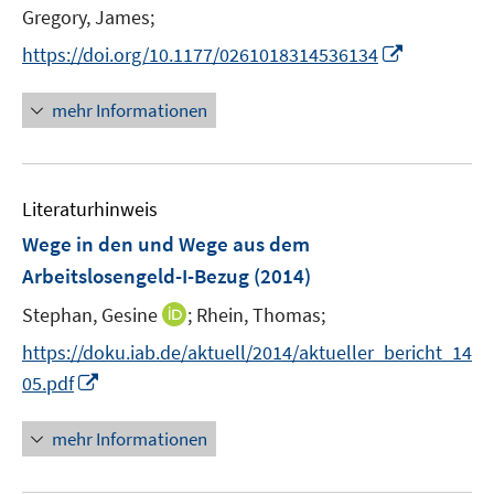
t
t
Gregory, James;
s
e
e
t
I
https://doi.org/10.1177/0261018314536134
r
r
e
n
ö
ö
r
n
mehr Informationen
f
f
ö
e
f
f
f
u
n
n
f
e
e
e
n
Literaturhinweis
m
n
n
e
F
Wege in den und Wege aus dem
n
e
Arbeitslosengeld-I-Bezug
(2014)
n
I
Stephan, Gesine
;
Rhein, Thomas;
s
n
t
https://doku.iab.de/aktuell/2014/aktueller_bericht_14
n
e
I
05.pdf
e
r
n
u
ö
n
mehr Informationen
e
f
e
m
f
u