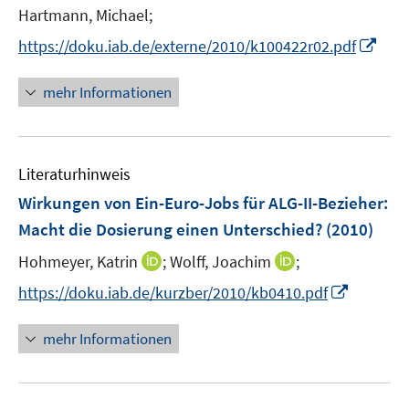
e
Hartmann, Michael;
r
I
https://doku.iab.de/externe/2010/k100422r02.pdf
ö
n
f
n
mehr Informationen
f
e
n
u
e
e
n
Literaturhinweis
m
F
Wirkungen von Ein-Euro-Jobs für ALG-II-Bezieher:
e
Macht die Dosierung einen Unterschied?
(2010)
n
I
I
Hohmeyer, Katrin
;
Wolff, Joachim
;
s
n
n
t
I
https://doku.iab.de/kurzber/2010/kb0410.pdf
n
n
e
n
e
e
r
n
mehr Informationen
u
u
ö
e
e
e
f
u
m
m
f
e