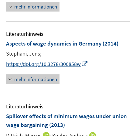
f
n
n
n
mehr Informationen
f
e
e
e
n
u
n
n
e
e
n
Literaturhinweis
m
F
Aspects of wage dynamics in Germany
(2014)
e
Stephani, Jens;
n
I
s
https://doi.org/10.3278/300858w
n
t
n
e
mehr Informationen
e
r
u
ö
e
f
Literaturhinweis
m
f
F
n
Spillover effects of minimum wages under union
e
e
wage bargaining
(2013)
n
n
I
I
Dittrich, Marcus
;
Knabe, Andreas
;
s