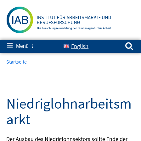
Springe
zum
Inhalt
Suchen nach:
≡
English
Menü
✘
Startseite
Niedriglohnarbeitsm
arkt
Der Ausbau des Niedriglohnsektors sollte Ende der