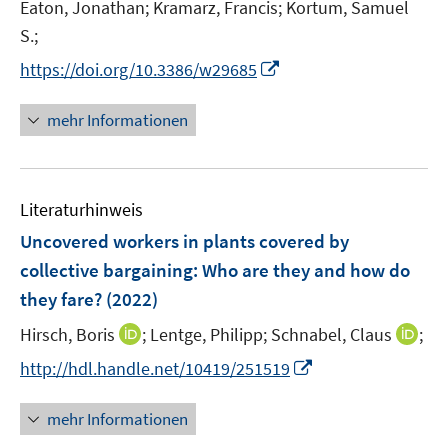
t
Eaton, Jonathan;
Kramarz, Francis;
Kortum, Samuel
s
e
t
S.;
r
e
I
https://doi.org/10.3386/w29685
ö
r
n
f
ö
n
mehr Informationen
f
f
e
n
f
u
e
n
e
n
e
Literaturhinweis
m
n
F
Uncovered workers in plants covered by
e
collective bargaining: Who are they and how do
n
they fare?
(2022)
s
t
I
I
Hirsch, Boris
;
Lentge, Philipp;
Schnabel, Claus
;
e
n
n
I
http://hdl.handle.net/10419/251519
r
n
n
n
ö
e
e
n
mehr Informationen
f
u
u
e