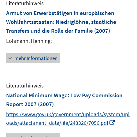
ö
e
Literaturhinweis
m
t
f
f
n
F
e
Armut von Erwerbstätigen in europäischen
n
f
e
r
e
Wohlfahrtsstaaten
:
Niedriglöhne, staatliche
n
n
ö
n
e
Transfers und die Rolle der Familie
(2007)
s
f
n
t
Lohmann, Henning;
f
e
n
r
e
mehr Informationen
ö
n
f
f
n
Literaturhinweis
e
National Minimum Wage
:
Low Pay Commission
n
Report 2007
(2007)
https://www.gov.uk/government/uploads/system/upl
I
oads/attachment_data/file/243320/7056.pdf
n
n