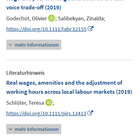
s
n
r
r
voice trade-off
(2019)
t
s
ö
ö
e
t
I
Godechot, Olivier
;
Salibekyan, Zinaïda;
f
f
r
e
n
f
f
I
https://doi.org/10.1111/labr.12155
ö
r
n
n
n
n
f
ö
e
e
e
n
mehr Informationen
f
f
u
n
n
e
n
f
e
u
e
n
m
e
n
e
F
Literaturhinweis
m
n
e
F
Real wages, amenities and the adjustment of
n
e
working hours across local labour markets
(2019)
s
n
t
I
Schlüter, Teresa
;
s
e
n
t
I
https://doi.org/10.1111/pirs.12413
r
n
e
n
ö
e
r
n
mehr Informationen
f
u
ö
e
f
e