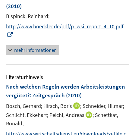
n
e
e
(2010)
s
r
r
t
Bispinck, Reinhard;
ö
ö
e
http://www.boeckler.de/pdf/p_wsi_report_4_10.pdf
f
f
r
f
f
I
ö
n
n
n
f
e
e
n
mehr Informationen
f
n
n
e
n
u
e
e
n
Literaturhinweis
m
F
Nach welchen Regeln werden Arbeitsleistungen
e
vergütet?
:
Zeitgespräch
(2010)
n
I
Bosch, Gerhard;
Hirsch, Boris
;
Schneider, Hilmar;
s
n
t
I
Schlicht, Ekkehart;
Peichl, Andreas
;
Schettkat,
n
e
n
Ronald;
e
r
n
http://www.wirtschaftsdienst.eu/downloads/getfile.p
u