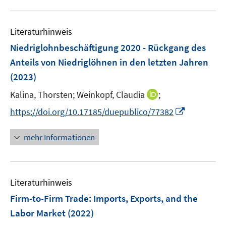
n
f
u
e
n
e
n
e
Literaturhinweis
m
n
F
Niedriglohnbeschäftigung 2020 - Rückgang des
e
Anteils von Niedriglöhnen in den letzten Jahren
n
(2023)
s
t
I
Kalina, Thorsten;
Weinkopf, Claudia
;
e
n
I
https://doi.org/10.17185/duepublico/77382
r
n
n
ö
e
n
mehr Informationen
f
u
e
f
e
u
n
m
e
e
F
Literaturhinweis
m
n
e
F
Firm-to-Firm Trade: Imports, Exports, and the
n
e
Labor Market
(2022)
s
n