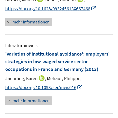
n
n
t
I
https://doi.org/10.1628/093245613X667468
n
n
e
n
e
e
r
n
mehr Informationen
u
u
ö
e
e
e
f
u
m
m
f
e
F
F
n
Literaturhinweis
m
e
e
e
F
'Varieties of institutional avoidance'
:
employers'
n
n
n
e
strategies in low-waged service sector
s
s
n
occupations in France and Germany
t
t
(2013)
s
e
e
t
I
Jaehrling, Karen
;
Mehaut, Philippe;
r
r
e
n
I
https://doi.org/10.1093/ser/mws016
ö
ö
r
n
n
f
f
ö
e
n
f
f
mehr Informationen
f
u
e
n
n
f
e
u
e
e
n
m