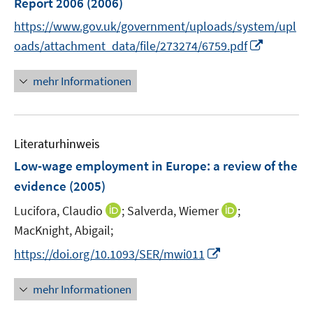
Report 2006
(2006)
https://www.gov.uk/government/uploads/system/upl
I
oads/attachment_data/file/273274/6759.pdf
n
n
mehr Informationen
e
u
e
Literaturhinweis
m
F
Low-wage employment in Europe
:
a review of the
e
evidence
(2005)
n
I
I
Lucifora, Claudio
;
Salverda, Wiemer
;
s
n
n
t
MacKnight, Abigail;
n
n
e
I
https://doi.org/10.1093/SER/mwi011
e
e
r
n
u
u
ö
n
mehr Informationen
e
e
f
e
m
m
f