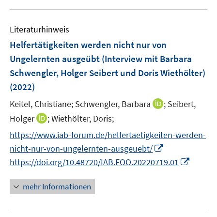
f
e
e
u
n
m
m
e
e
F
F
Literaturhinweis
m
n
e
e
F
Helfertätigkeiten werden nicht nur von
n
n
e
Ungelernten ausgeübt (Interview mit Barbara
s
s
n
Schwengler, Holger Seibert und Doris Wiethölter)
t
t
s
e
e
(2022)
t
r
r
e
I
Keitel, Christiane;
Schwengler, Barbara
;
Seibert,
ö
ö
r
n
I
Holger
;
Wiethölter, Doris;
f
f
ö
n
n
f
f
f
https://www.iab-forum.de/helfertaetigkeiten-werden-
e
n
n
n
f
I
nicht-nur-von-ungelernten-ausgeuebt/
u
e
e
e
n
n
I
e
https://doi.org/10.48720/IAB.FOO.20220719.01
u
n
n
e
n
n
m
e
n
e
n
F
mehr Informationen
m
u
e
e
F
e
u
n
e
m