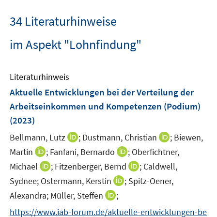
34 Literaturhinweise
im Aspekt "Lohnfindung"
Literaturhinweis
Aktuelle Entwicklungen bei der Verteilung der
Arbeitseinkommen und Kompetenzen (Podium)
(2023)
I
I
Bellmann, Lutz
;
Dustmann, Christian
;
Biewen,
n
n
I
I
Martin
;
Fanfani, Bernardo
;
Oberfichtner,
n
n
n
n
I
I
Michael
;
Fitzenberger, Bernd
;
Caldwell,
e
e
n
n
n
n
I
Sydnee;
Ostermann, Kerstin
;
Spitz-Oener,
u
u
e
e
n
n
n
e
I
e
Alexandra;
Müller, Steffen
;
u
u
e
e
n
m
n
m
e
e
https://www.iab-forum.de/aktuelle-entwicklungen-be
u
u
e