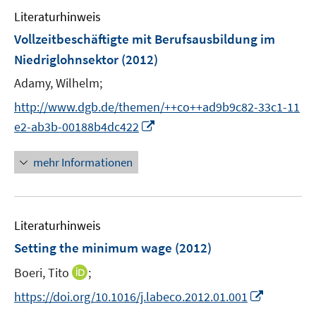
e
n
n
e
F
Literaturhinweis
m
n
e
F
Vollzeitbeschäftigte mit Berufsausbildung im
n
e
Niedriglohnsektor
(2012)
s
n
t
Adamy, Wilhelm;
s
e
t
http://www.dgb.de/themen/++co++ad9b9c82-33c1-11
r
e
I
e2-ab3b-00188b4dc422
ö
r
n
f
ö
n
mehr Informationen
f
f
e
n
f
u
e
n
e
n
e
Literaturhinweis
m
n
F
Setting the minimum wage
(2012)
e
I
Boeri, Tito
;
n
n
s
I
https://doi.org/10.1016/j.labeco.2012.01.001
n
t
n