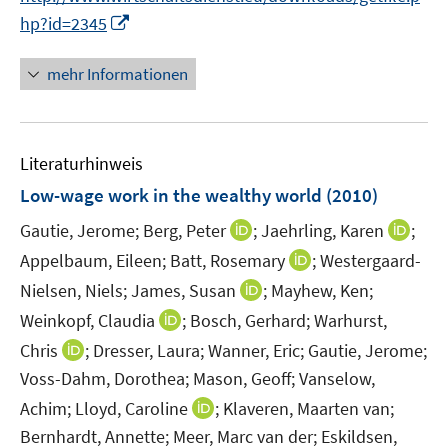
ö
e
I
e
hp?id=2345
f
u
n
m
f
e
n
F
n
mehr Informationen
m
e
e
e
F
u
n
n
e
e
s
n
Literaturhinweis
m
t
s
F
e
Low-wage work in the wealthy world
(2010)
t
e
r
e
I
I
Gautie, Jerome;
Berg, Peter
;
Jaehrling, Karen
;
n
ö
r
n
n
I
Appelbaum, Eileen;
s
Batt, Rosemary
;
Westergaard-
f
ö
n
n
n
t
f
I
Nielsen, Niels;
James, Susan
;
Mayhew, Ken;
f
e
e
n
e
n
n
f
I
Weinkopf, Claudia
;
Bosch, Gerhard;
Warhurst,
u
u
e
r
e
n
n
n
I
e
e
Chris
;
Dresser, Laura;
Wanner, Eric;
Gautie, Jerome;
u
ö
n
e
e
n
n
m
m
Voss-Dahm, Dorothea;
Mason, Geoff;
Vanselow,
e
f
u
n
e
n
F
F
m
f
I
Achim;
Lloyd, Caroline
;
Klaveren, Maarten van;
e
u
e
e
e
F
n
n
m
Bernhardt, Annette;
Meer, Marc van der;
Eskildsen,
e
u
n
n