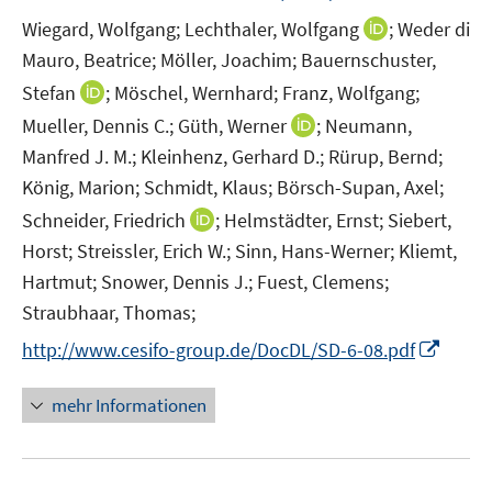
n
e
I
Wiegard, Wolfgang;
Lechthaler, Wolfgang
;
Weder di
n
n
Mauro, Beatrice;
Möller, Joachim;
Bauernschuster,
s
n
t
I
Stefan
;
Möschel, Wernhard;
Franz, Wolfgang;
e
e
n
I
Mueller, Dennis C.;
Güth, Werner
;
Neumann,
u
r
n
n
Manfred J. M.;
Kleinhenz, Gerhard D.;
Rürup, Bernd;
e
ö
e
n
m
König, Marion;
Schmidt, Klaus;
Börsch-Supan, Axel;
f
u
e
F
I
Schneider, Friedrich
;
Helmstädter, Ernst;
Siebert,
f
e
u
e
n
n
m
Horst;
Streissler, Erich W.;
Sinn, Hans-Werner;
Kliemt,
e
n
n
e
F
Hartmut;
Snower, Dennis J.;
Fuest, Clemens;
m
s
e
n
e
F
Straubhaar, Thomas;
t
u
n
e
e
I
http://www.cesifo-group.de/DocDL/SD-6-08.pdf
e
s
n
r
n
m
t
s
ö
n
F
mehr Informationen
e
t
f
e
e
r
e
f
u
n
ö
r
n
e
s
f