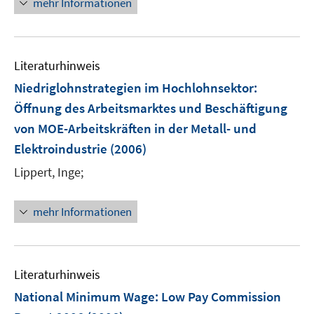
mehr Informationen
e
u
e
Literaturhinweis
m
F
Niedriglohnstrategien im Hochlohnsektor
:
e
Öffnung des Arbeitsmarktes und Beschäftigung
n
von MOE-Arbeitskräften in der Metall- und
s
Elektroindustrie
(2006)
t
e
Lippert, Inge;
r
ö
mehr Informationen
f
f
n
e
Literaturhinweis
n
National Minimum Wage
:
Low Pay Commission