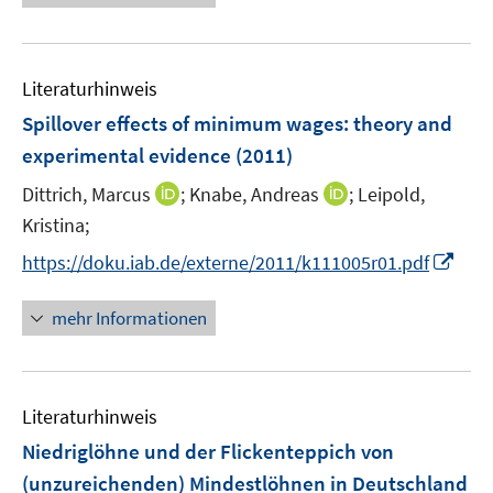
f
e
f
u
n
e
e
Literaturhinweis
m
n
F
Spillover effects of minimum wages
:
theory and
e
experimental evidence
(2011)
n
I
I
Dittrich, Marcus
;
Knabe, Andreas
;
Leipold,
s
n
n
t
Kristina;
n
n
e
I
https://doku.iab.de/externe/2011/k111005r01.pdf
e
e
r
n
u
u
ö
n
mehr Informationen
e
e
f
e
m
m
f
u
F
F
n
e
e
e
e
Literaturhinweis
m
n
n
n
F
Niedriglöhne und der Flickenteppich von
s
s
e
(unzureichenden) Mindestlöhnen in Deutschland
t
t