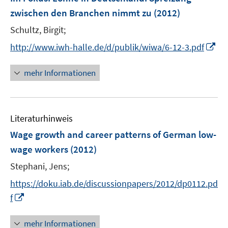
n
e
t
t
zwischen den Branchen nimmt zu
(2012)
s
n
e
e
t
Schultz, Birgit;
s
r
r
e
t
I
http://www.iwh-halle.de/d/publik/wiwa/6-12-3.pdf
ö
ö
r
e
n
f
f
ö
r
n
mehr Informationen
f
f
f
ö
e
n
n
f
f
u
e
e
n
f
e
n
n
e
n
Literaturhinweis
m
n
e
F
Wage growth and career patterns of German low-
n
e
wage workers
(2012)
n
Stephani, Jens;
s
t
https://doku.iab.de/discussionpapers/2012/dp0112.pd
e
I
f
r
n
ö
n
mehr Informationen