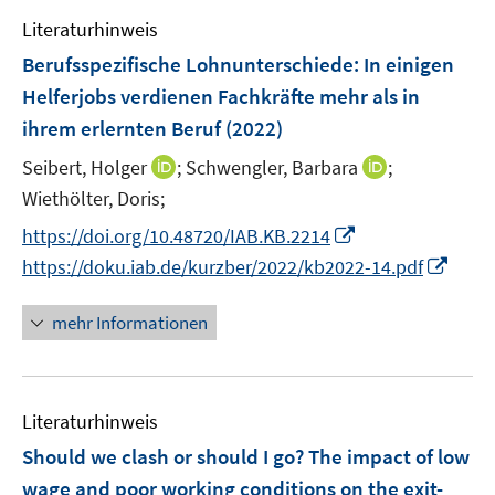
e
s
n
F
Literaturhinweis
m
t
s
e
F
e
Berufsspezifische Lohnunterschiede: In einigen
t
n
e
r
e
Helferjobs verdienen Fachkräfte mehr als in
s
n
ö
r
ihrem erlernten Beruf
(2022)
t
s
f
ö
e
t
f
I
I
Seibert, Holger
;
Schwengler, Barbara
;
f
r
e
n
n
n
Wiethölter, Doris;
f
ö
r
e
n
n
n
I
https://doi.org/10.48720/IAB.KB.2214
f
ö
n
e
e
e
n
I
f
https://doku.iab.de/kurzber/2022/kb2022-14.pdf
f
u
u
n
n
n
n
f
e
e
e
n
e
n
mehr Informationen
m
m
u
e
n
e
F
F
e
u
n
e
e
m
e
n
n
F
Literaturhinweis
m
s
s
e
F
Should we clash or should I go? The impact of low
t
t
n
e
e
e
wage and poor working conditions on the exit-