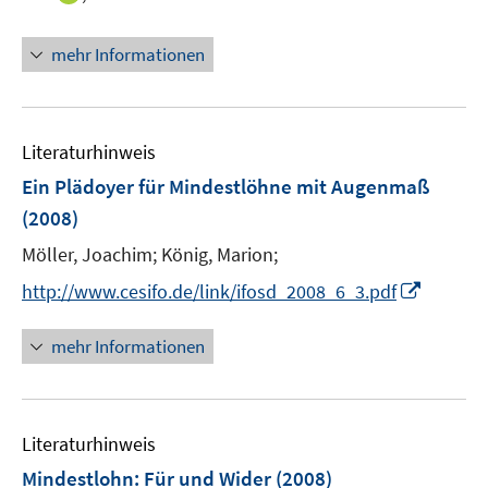
e
n
n
r
e
n
mehr Informationen
ö
u
e
f
e
u
f
m
e
n
F
m
Literaturhinweis
e
e
F
Ein Plädoyer für Mindestlöhne mit Augenmaß
n
n
e
(2008)
s
n
t
s
Möller, Joachim;
König, Marion;
e
t
I
http://www.cesifo.de/link/ifosd_2008_6_3.pdf
r
e
n
ö
r
n
mehr Informationen
f
ö
e
f
f
u
n
f
e
e
n
Literaturhinweis
m
n
e
F
Mindestlohn: Für und Wider
(2008)