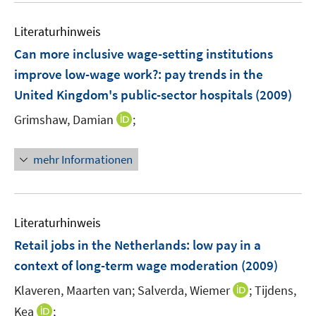
e
n
f
n
e
n
Literaturhinweis
n
e
Can more inclusive wage-setting institutions
n
improve low-wage work?
:
pay trends in the
United Kingdom's public-sector hospitals
(2009)
I
Grimshaw, Damian
;
n
n
mehr Informationen
e
u
e
m
Literaturhinweis
F
Retail jobs in the Netherlands
:
low pay in a
e
context of long-term wage moderation
(2009)
n
s
I
Klaveren, Maarten van;
Salverda, Wiemer
;
Tijdens,
t
n
I
Kea
;