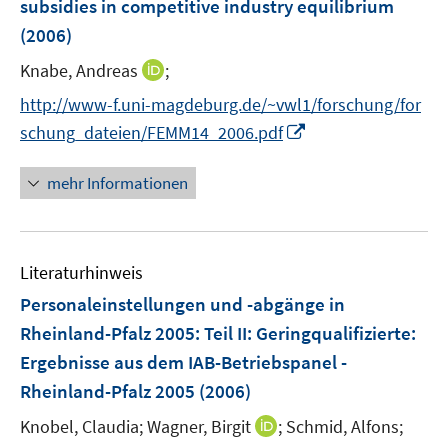
subsidies in competitive industry equilibrium
s
s
(2006)
t
t
e
e
I
Knabe, Andreas
;
r
r
n
http://www-f.uni-magdeburg.de/~vwl1/forschung/for
ö
ö
n
I
f
f
schung_dateien/FEMM14_2006.pdf
e
n
f
f
u
n
n
n
mehr Informationen
e
e
e
e
m
u
n
n
F
e
e
Literaturhinweis
m
n
F
Personaleinstellungen und -abgänge in
s
e
Rheinland-Pfalz 2005: Teil II: Geringqualifizierte
:
t
n
e
Ergebnisse aus dem IAB-Betriebspanel -
s
r
Rheinland-Pfalz 2005
(2006)
t
ö
e
I
Knobel, Claudia;
Wagner, Birgit
;
Schmid, Alfons;
f
r