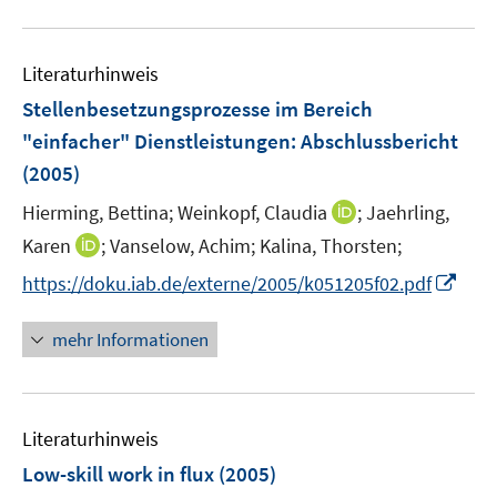
f
e
u
f
m
e
n
F
Literaturhinweis
m
e
e
F
Stellenbesetzungsprozesse im Bereich
n
n
e
"einfacher" Dienstleistungen
:
Abschlussbericht
s
n
(2005)
t
s
e
t
I
Hierming, Bettina;
Weinkopf, Claudia
;
Jaehrling,
r
e
n
I
Karen
;
Vanselow, Achim;
Kalina, Thorsten;
ö
r
n
n
f
I
https://doku.iab.de/externe/2005/k051205f02.pdf
ö
e
n
f
n
f
u
e
n
n
mehr Informationen
f
e
u
e
e
n
m
e
n
u
e
F
m
e
n
e
F
Literaturhinweis
m
n
e
F
Low-skill work in flux
(2005)
s
n
e