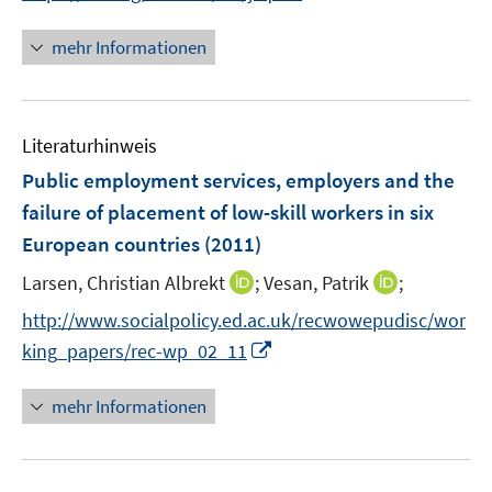
e
e
n
f
f
u
u
n
n
mehr Informationen
f
e
e
e
e
n
m
m
u
n
e
F
F
e
n
e
e
Literaturhinweis
m
n
n
F
Public employment services, employers and the
s
s
e
failure of placement of low-skill workers in six
t
t
n
e
e
European countries
(2011)
s
r
r
t
I
I
Larsen, Christian Albrekt
;
Vesan, Patrik
;
ö
ö
e
n
n
f
f
http://www.socialpolicy.ed.ac.uk/recwowepudisc/wor
r
n
n
f
f
I
king_papers/rec-wp_02_11
ö
e
e
n
n
n
f
u
u
e
e
n
mehr Informationen
f
e
e
n
n
e
n
m
m
u
e
F
F
e
n