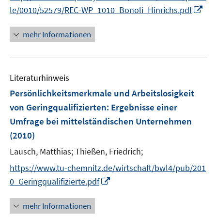
r
n
n
I
f
le/0010/52579/REC-WP_1010_Bonoli_Hinrichs.pdf
ö
e
e
n
f
f
u
u
n
n
mehr Informationen
f
e
e
e
e
n
m
m
u
n
e
F
F
e
n
e
e
Literaturhinweis
m
n
n
F
Persönlichkeitsmerkmale und Arbeitslosigkeit
s
s
e
von Geringqualifizierten
:
Ergebnisse einer
t
t
n
e
e
Umfrage bei mittelständischen Unternehmen
s
r
r
(2010)
t
ö
ö
e
Lausch, Matthias;
Thießen, Friedrich;
f
f
r
f
f
https://www.tu-chemnitz.de/wirtschaft/bwl4/pub/201
ö
n
n
I
0_Geringqualifizierte.pdf
f
e
e
n
f
n
n
n
mehr Informationen
n
e