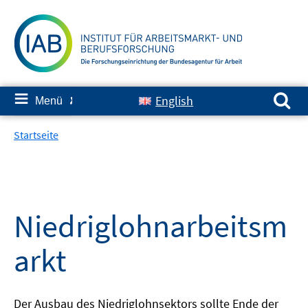
Springe
zum
Inhalt
Suchen nach:
≡
English
Menü
✘
Startseite
Niedriglohnarbeitsm
arkt
Der Ausbau des Niedriglohnsektors sollte Ende der