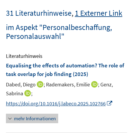
31 Literaturhinweise
,
1 Externer Link
im Aspekt "Personalbeschaffung,
Personalauswahl"
Literaturhinweis
Equalising the effects of automation? The role of
task overlap for job finding
(2025)
I
I
Dabed, Diego
;
Rademakers, Emilie
;
Genz,
n
n
I
Sabrina
;
n
n
n
I
https://doi.org/10.1016/j.labeco.2025.102766
e
e
n
n
u
u
e
n
mehr Informationen
e
e
u
e
m
m
e
u