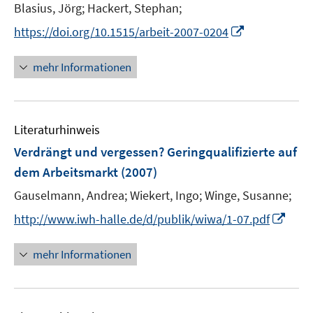
e
t
Blasius, Jörg;
Hackert, Stephan;
ö
r
e
I
https://doi.org/10.1515/arbeit-2007-0204
f
ö
r
n
f
f
ö
n
n
mehr Informationen
f
f
e
e
n
f
u
n
e
n
e
n
e
Literaturhinweis
m
n
F
Verdrängt und vergessen? Geringqualifizierte auf
e
dem Arbeitsmarkt
(2007)
n
Gauselmann, Andrea;
Wiekert, Ingo;
Winge, Susanne;
s
t
I
http://www.iwh-halle.de/d/publik/wiwa/1-07.pdf
e
n
r
n
mehr Informationen
ö
e
f
u
f
e