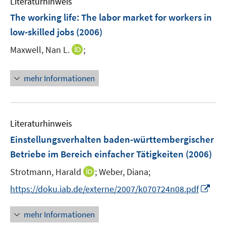
Literaturhinweis
n
The working life: The labor market for workers in
low-skilled jobs
(2006)
I
Maxwell, Nan L.
;
n
n
mehr Informationen
e
u
e
m
Literaturhinweis
F
Einstellungsverhalten baden-württembergischer
e
Betriebe im Bereich einfacher Tätigkeiten
(2006)
n
s
I
Strotmann, Harald
;
Weber, Diana;
t
n
I
https://doku.iab.de/externe/2007/k070724n08.pdf
e
n
n
r
e
n
mehr Informationen
ö
u
e