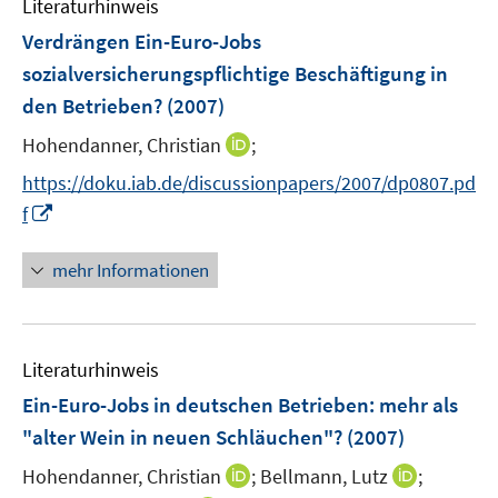
n
Literaturhinweis
m
e
F
Verdrängen Ein-Euro-Jobs
n
e
sozialversicherungspflichtige Beschäftigung in
n
den Betrieben?
(2007)
s
t
I
Hohendanner, Christian
;
e
n
https://doku.iab.de/discussionpapers/2007/dp0807.pd
r
n
I
f
ö
e
n
f
u
n
mehr Informationen
f
e
e
n
m
u
e
F
e
n
e
Literaturhinweis
m
n
F
Ein-Euro-Jobs in deutschen Betrieben
:
mehr als
s
e
"alter Wein in neuen Schläuchen"?
(2007)
t
n
e
I
I
Hohendanner, Christian
;
Bellmann, Lutz
;
s
r