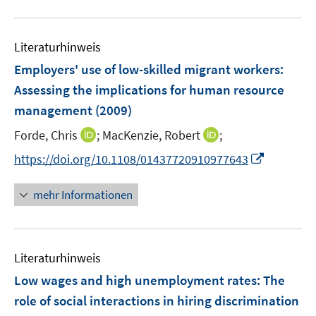
e
u
n
e
Literaturhinweis
m
F
Employers' use of low-skilled migrant workers:
e
Assessing the implications for human resource
n
management
(2009)
s
t
I
I
Forde, Chris
;
MacKenzie, Robert
;
e
n
n
I
https://doi.org/10.1108/01437720910977643
r
n
n
n
ö
e
e
n
mehr Informationen
f
u
u
e
f
e
e
u
n
m
m
e
e
F
F
Literaturhinweis
m
n
e
e
F
Low wages and high unemployment rates: The
n
n
e
role of social interactions in hiring discrimination
s
s
n