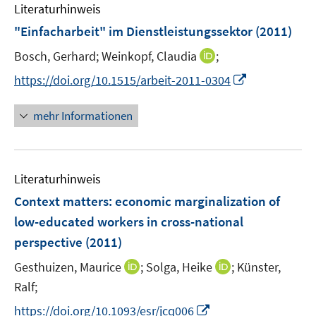
e
F
Literaturhinweis
m
n
e
F
"Einfacharbeit" im Dienstleistungssektor
(2011)
n
e
s
I
Bosch, Gerhard;
Weinkopf, Claudia
;
n
t
n
s
I
https://doi.org/10.1515/arbeit-2011-0304
e
n
t
n
r
e
e
n
mehr Informationen
ö
u
r
e
f
e
ö
u
f
m
f
e
n
F
Literaturhinweis
f
m
e
e
n
F
Context matters: economic marginalization of
n
n
e
e
low-educated workers in cross-national
s
n
n
perspective
(2011)
t
s
e
t
I
I
Gesthuizen, Maurice
;
Solga, Heike
;
Künster,
r
e
n
n
Ralf;
ö
r
n
n
I
f
https://doi.org/10.1093/esr/jcq006
ö