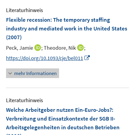
e
n
Literaturhinweis
m
F
Flexible recession: The temporary staffing
e
industry and mediated work in the United States
n
(2007)
s
t
I
I
Peck, Jamie
;
Theodore, Nik
;
e
n
n
I
https://doi.org/10.1093/cje/bel011
r
n
n
n
ö
e
e
n
mehr Informationen
f
u
u
e
f
e
e
u
n
m
m
e
e
F
F
Literaturhinweis
m
n
e
e
F
Welche Arbeitgeber nutzen Ein-Euro-Jobs?
:
n
n
e
Verbreitung und Einsatzkontexte der SGB II-
s
s
n
Arbeitsgelegenheiten in deutschen Betrieben
t
t
s
e
e