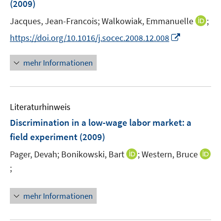
(2009)
t
t
s
e
e
t
I
Jacques, Jean-Francois;
Walkowiak, Emmanuelle
;
r
r
e
n
I
https://doi.org/10.1016/j.socec.2008.12.008
ö
ö
r
n
n
f
f
ö
e
n
f
f
mehr Informationen
f
u
e
n
n
f
e
u
e
e
n
m
e
n
n
e
F
Literaturhinweis
m
n
e
F
Discrimination in a low-wage labor market
:
a
n
e
field experiment
(2009)
s
n
t
I
Pager, Devah;
Bonikowski, Bart
;
Western, Bruce
s
e
n
t
;
I
r
n
e
n
ö
e
r
n
mehr Informationen
f
u
ö
e
f
e
f
u