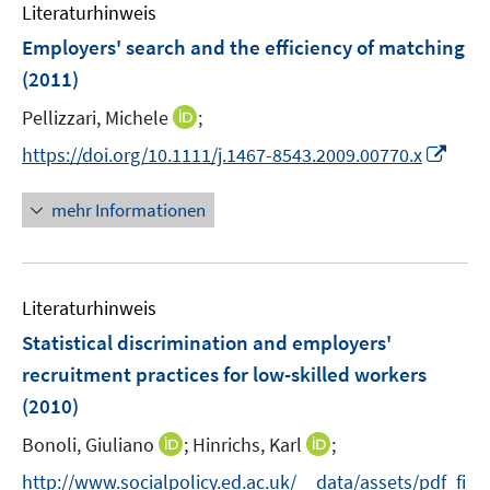
e
e
Literaturhinweis
m
n
n
F
Employers' search and the efficiency of matching
s
s
e
(2011)
t
t
n
e
e
I
Pellizzari, Michele
;
s
r
r
n
t
I
https://doi.org/10.1111/j.1467-8543.2009.00770.x
ö
ö
n
e
n
f
f
e
r
n
mehr Informationen
f
f
u
ö
e
n
n
e
f
u
e
e
m
f
e
n
n
F
n
Literaturhinweis
m
e
e
F
Statistical discrimination and employers'
n
n
e
recruitment practices for low-skilled workers
s
n
(2010)
t
s
e
t
I
I
Bonoli, Giuliano
;
Hinrichs, Karl
;
r
e
n
n
http://www.socialpolicy.ed.ac.uk/__data/assets/pdf_fi
ö