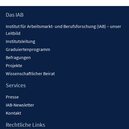
n
n
n
e
Footer
Das IAB
n
Inhalt
Institut für Arbeitsmarkt- und Berufsforschung (IAB) – unser
Leitbild
Institutsleitung
Graduiertenprogramm
Befragungen
Projekte
Wissenschaftlicher Beirat
Services
Presse
IAB-Newsletter
Kontakt
Rechtliche Links