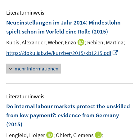
F
F
m
e
e
e
F
Literaturhinweis
m
n
n
e
F
Neueinstellungen im Jahr 2014: Mindestlohn
s
s
n
e
t
t
spielt schon im Vorfeld eine Rolle
(2015)
s
n
e
e
t
I
Kubis, Alexander;
Weber, Enzo
;
Rebien, Martina;
s
r
r
e
n
t
I
https://doku.iab.de/kurzber/2015/kb1215.pdf
ö
ö
r
n
e
n
f
f
ö
e
r
n
f
f
mehr Informationen
f
u
ö
e
n
n
f
e
f
u
e
e
n
m
f
e
n
n
e
F
n
Literaturhinweis
m
n
e
e
F
Do internal labour markets protect the unskilled
n
n
e
from low payment?
:
evidence from Germany
s
n
(2015)
t
s
e
t
I
I
Lengfeld, Holger
;
Ohlert, Clemens
;
r