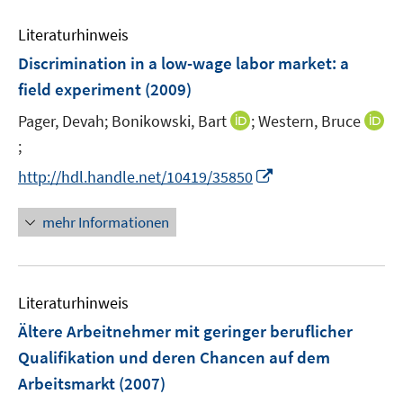
n
m
f
e
e
F
n
m
Literaturhinweis
n
e
e
F
Discrimination in a low-wage labor market
:
a
n
n
e
field experiment
(2009)
s
n
t
s
I
Pager, Devah;
Bonikowski, Bart
;
Western, Bruce
e
t
n
;
I
r
e
n
n
I
http://hdl.handle.net/10419/35850
ö
r
e
n
n
f
ö
u
e
n
mehr Informationen
f
f
e
u
e
n
f
m
e
u
e
n
F
m
e
n
e
e
F
Literaturhinweis
m
n
n
e
F
Ältere Arbeitnehmer mit geringer beruflicher
s
n
e
Qualifikation und deren Chancen auf dem
t
s
n
e
Arbeitsmarkt
(2007)
t
s
r