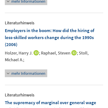
f
mehr Informationen
e
e
e
e
n
u
u
n
n
e
e
e
n
m
m
Literaturhinweis
F
F
Employers in the boom: How did the hiring of
e
e
less-skilled workers change during the 1990s
n
n
(2006)
s
s
t
t
I
I
Holzer, Harry J.
;
Raphael, Steven
;
Stoll,
e
e
n
n
Michael A.;
r
r
n
n
ö
ö
e
e
mehr Informationen
f
f
u
u
f
f
e
e
n
n
m
m
e
e
F
F
Literaturhinweis
n
n
e
e
The supremacy of marginal over general wage
n
n