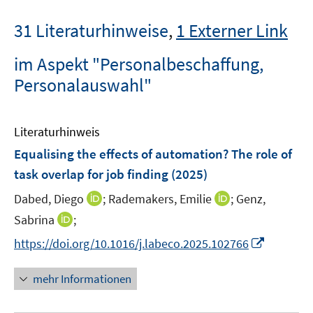
31 Literaturhinweise
,
1 Externer Link
im Aspekt "Personalbeschaffung,
Personalauswahl"
Literaturhinweis
Equalising the effects of automation? The role of
task overlap for job finding
(2025)
I
I
Dabed, Diego
;
Rademakers, Emilie
;
Genz,
n
n
I
Sabrina
;
n
n
n
I
https://doi.org/10.1016/j.labeco.2025.102766
e
e
n
n
u
u
e
n
mehr Informationen
e
e
u
e
m
m
e
u