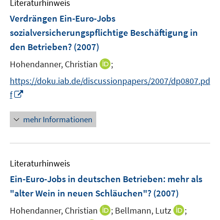
n
Literaturhinweis
m
e
F
Verdrängen Ein-Euro-Jobs
n
e
sozialversicherungspflichtige Beschäftigung in
n
den Betrieben?
(2007)
s
t
I
Hohendanner, Christian
;
e
n
https://doku.iab.de/discussionpapers/2007/dp0807.pd
r
n
I
f
ö
e
n
f
u
n
mehr Informationen
f
e
e
n
m
u
e
F
e
n
e
Literaturhinweis
m
n
F
Ein-Euro-Jobs in deutschen Betrieben
:
mehr als
s
e
"alter Wein in neuen Schläuchen"?
(2007)
t
n
e
I
I
Hohendanner, Christian
;
Bellmann, Lutz
;
s
r