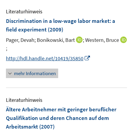
n
m
f
e
e
F
n
m
Literaturhinweis
n
e
e
F
Discrimination in a low-wage labor market
:
a
n
n
e
field experiment
(2009)
s
n
t
s
I
Pager, Devah;
Bonikowski, Bart
;
Western, Bruce
e
t
n
;
I
r
e
n
n
I
http://hdl.handle.net/10419/35850
ö
r
e
n
n
f
ö
u
e
n
mehr Informationen
f
f
e
u
e
n
f
m
e
u
e
n
F
m
e
n
e
e
F
Literaturhinweis
m
n
n
e
F
Ältere Arbeitnehmer mit geringer beruflicher
s
n
e
Qualifikation und deren Chancen auf dem
t
s
n
e
Arbeitsmarkt
(2007)
t
s
r