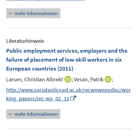
e
e
n
f
f
u
u
n
n
mehr Informationen
f
e
e
e
e
n
m
m
u
n
e
F
F
e
n
e
e
Literaturhinweis
m
n
n
F
Public employment services, employers and the
s
s
e
failure of placement of low-skill workers in six
t
t
n
e
e
European countries
(2011)
s
r
r
t
I
I
Larsen, Christian Albrekt
;
Vesan, Patrik
;
ö
ö
e
n
n
f
f
http://www.socialpolicy.ed.ac.uk/recwowepudisc/wor
r
n
n
f
f
I
king_papers/rec-wp_02_11
ö
e
e
n
n
n
f
u
u
e
e
n
mehr Informationen
f
e
e
n
n
e
n
m
m
u
e
F
F
e
n