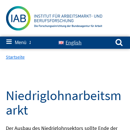
Springe
zum
Inhalt
Suchen nach:
≡
English
Menü
✘
Startseite
Niedriglohnarbeitsm
arkt
Der Ausbau des Niedriglohnsektors sollte Ende der