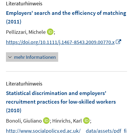
e
e
Literaturhinweis
m
n
n
F
Employers' search and the efficiency of matching
s
s
e
(2011)
t
t
n
e
e
I
Pellizzari, Michele
;
s
r
r
n
t
I
https://doi.org/10.1111/j.1467-8543.2009.00770.x
ö
ö
n
e
n
f
f
e
r
n
mehr Informationen
f
f
u
ö
e
n
n
e
f
u
e
e
m
f
e
n
n
F
n
Literaturhinweis
m
e
e
F
Statistical discrimination and employers'
n
n
e
recruitment practices for low-skilled workers
s
n
(2010)
t
s
e
t
I
I
Bonoli, Giuliano
;
Hinrichs, Karl
;
r
e
n
n
http://www.socialpolicy.ed.ac.uk/__data/assets/pdf_fi
ö