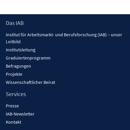
t
r
r
e
ö
ö
r
f
f
Footer
Das IAB
ö
f
f
Inhalt
f
n
n
Institut für Arbeitsmarkt- und Berufsforschung (IAB) – unser
f
e
e
Leitbild
n
n
n
Institutsleitung
e
n
Graduiertenprogramm
Befragungen
Projekte
Wissenschaftlicher Beirat
Services
Presse
IAB-Newsletter
Kontakt