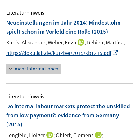
F
F
m
e
e
e
F
Literaturhinweis
m
n
n
e
F
Neueinstellungen im Jahr 2014: Mindestlohn
s
s
n
e
t
t
spielt schon im Vorfeld eine Rolle
(2015)
s
n
e
e
t
I
Kubis, Alexander;
Weber, Enzo
;
Rebien, Martina;
s
r
r
e
n
t
I
https://doku.iab.de/kurzber/2015/kb1215.pdf
ö
ö
r
n
e
n
f
f
ö
e
r
n
f
f
mehr Informationen
f
u
ö
e
n
n
f
e
f
u
e
e
n
m
f
e
n
n
e
F
n
Literaturhinweis
m
n
e
e
F
Do internal labour markets protect the unskilled
n
n
e
from low payment?
:
evidence from Germany
s
n
(2015)
t
s
e
t
I
I
Lengfeld, Holger
;
Ohlert, Clemens
;
r