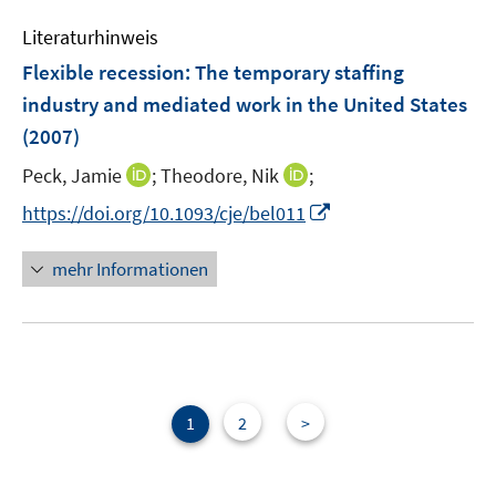
e
n
Literaturhinweis
m
F
Flexible recession: The temporary staffing
e
industry and mediated work in the United States
n
(2007)
s
t
I
I
Peck, Jamie
;
Theodore, Nik
;
e
n
n
I
https://doi.org/10.1093/cje/bel011
r
n
n
n
ö
e
e
n
mehr Informationen
f
u
u
e
f
e
e
u
n
m
m
e
e
F
F
m
n
e
e
F
n
n
e
1
2
>
s
s
n
t
t
s
e
e