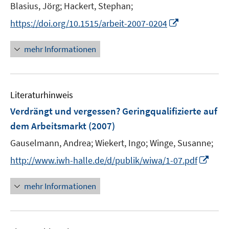
e
t
Blasius, Jörg;
Hackert, Stephan;
ö
r
e
I
https://doi.org/10.1515/arbeit-2007-0204
f
ö
r
n
f
f
ö
n
n
mehr Informationen
f
f
e
e
n
f
u
n
e
n
e
n
e
Literaturhinweis
m
n
F
Verdrängt und vergessen? Geringqualifizierte auf
e
dem Arbeitsmarkt
(2007)
n
Gauselmann, Andrea;
Wiekert, Ingo;
Winge, Susanne;
s
t
I
http://www.iwh-halle.de/d/publik/wiwa/1-07.pdf
e
n
r
n
mehr Informationen
ö
e
f
u
f
e