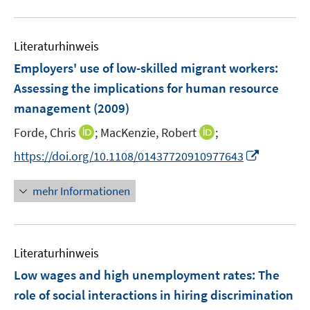
e
u
n
e
Literaturhinweis
m
F
Employers' use of low-skilled migrant workers:
e
Assessing the implications for human resource
n
management
(2009)
s
t
I
I
Forde, Chris
;
MacKenzie, Robert
;
e
n
n
I
https://doi.org/10.1108/01437720910977643
r
n
n
n
ö
e
e
n
mehr Informationen
f
u
u
e
f
e
e
u
n
m
m
e
e
F
F
Literaturhinweis
m
n
e
e
F
Low wages and high unemployment rates: The
n
n
e
role of social interactions in hiring discrimination
s
s
n