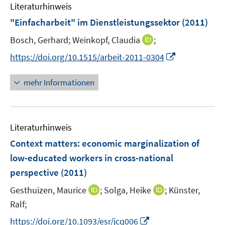
e
F
Literaturhinweis
m
n
e
F
"Einfacharbeit" im Dienstleistungssektor
(2011)
n
e
s
I
Bosch, Gerhard;
Weinkopf, Claudia
;
n
t
n
s
I
https://doi.org/10.1515/arbeit-2011-0304
e
n
t
n
r
e
e
n
mehr Informationen
ö
u
r
e
f
e
ö
u
f
m
f
e
n
F
Literaturhinweis
f
m
e
e
n
F
Context matters: economic marginalization of
n
n
e
e
low-educated workers in cross-national
s
n
n
perspective
(2011)
t
s
e
t
I
I
Gesthuizen, Maurice
;
Solga, Heike
;
Künster,
r
e
n
n
Ralf;
ö
r
n
n
I
f
https://doi.org/10.1093/esr/jcq006
ö