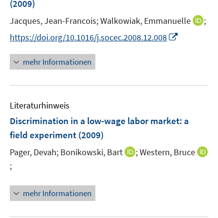
(2009)
t
t
s
e
e
t
I
Jacques, Jean-Francois;
Walkowiak, Emmanuelle
;
r
r
e
n
I
https://doi.org/10.1016/j.socec.2008.12.008
ö
ö
r
n
n
f
f
ö
e
n
f
f
mehr Informationen
f
u
e
n
n
f
e
u
e
e
n
m
e
n
n
e
F
Literaturhinweis
m
n
e
F
Discrimination in a low-wage labor market
:
a
n
e
field experiment
(2009)
s
n
t
I
Pager, Devah;
Bonikowski, Bart
;
Western, Bruce
s
e
n
t
;
I
r
n
e
n
ö
e
r
n
mehr Informationen
f
u
ö
e
f
e
f
u