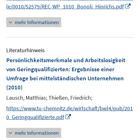
r
n
n
I
f
le/0010/52579/REC-WP_1010_Bonoli_Hinrichs.pdf
ö
e
e
n
f
f
u
u
n
n
mehr Informationen
f
e
e
e
e
n
m
m
u
n
e
F
F
e
n
e
e
Literaturhinweis
m
n
n
F
Persönlichkeitsmerkmale und Arbeitslosigkeit
s
s
e
von Geringqualifizierten
:
Ergebnisse einer
t
t
n
e
e
Umfrage bei mittelständischen Unternehmen
s
r
r
(2010)
t
ö
ö
e
Lausch, Matthias;
Thießen, Friedrich;
f
f
r
f
f
https://www.tu-chemnitz.de/wirtschaft/bwl4/pub/201
ö
n
n
I
0_Geringqualifizierte.pdf
f
e
e
n
f
n
n
n
mehr Informationen
n
e