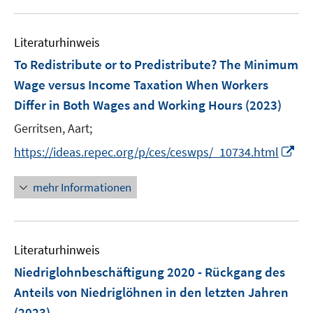
m
m
u
n
e
F
F
e
n
e
e
Literaturhinweis
m
s
n
n
F
To Redistribute or to Predistribute? The Minimum
t
s
s
e
e
Wage versus Income Taxation When Workers
t
t
n
r
e
e
Differ in Both Wages and Working Hours
(2023)
s
ö
r
r
t
Gerritsen, Aart;
f
ö
ö
e
f
I
https://ideas.repec.org/p/ces/ceswps/_10734.html
f
f
r
n
n
f
f
ö
e
n
n
n
mehr Informationen
f
n
e
e
e
f
u
n
n
n
e
e
Literaturhinweis
m
n
F
Niedriglohnbeschäftigung 2020 - Rückgang des
e
Anteils von Niedriglöhnen in den letzten Jahren
n
(2023)