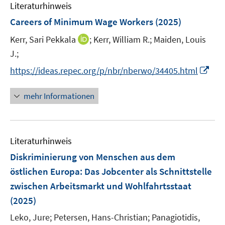
e
n
Literaturhinweis
m
n
e
F
Careers of Minimum Wage Workers
(2025)
n
e
I
Kerr, Sari Pekkala
;
Kerr, William R.;
Maiden, Louis
n
n
J.;
s
n
t
I
https://ideas.repec.org/p/nbr/nberwo/34405.html
e
e
n
u
r
n
mehr Informationen
e
ö
e
m
f
u
F
f
e
e
n
Literaturhinweis
m
n
e
F
Diskriminierung von Menschen aus dem
s
n
e
östlichen Europa
:
Das Jobcenter als Schnittstelle
t
n
e
zwischen Arbeitsmarkt und Wohlfahrtsstaat
s
r
(2025)
t
ö
e
Leko, Jure;
Petersen, Hans-Christian;
Panagiotidis,
f