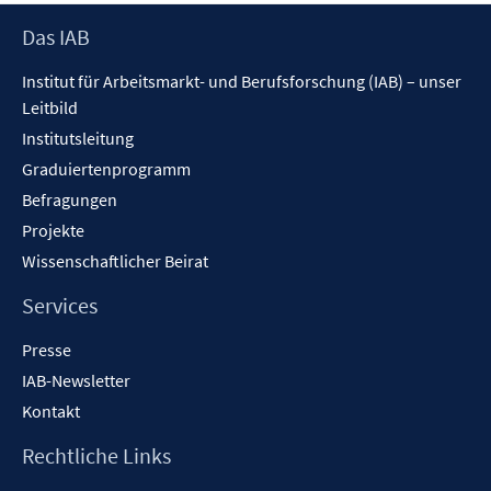
f
Footer
Das IAB
f
Inhalt
n
Institut für Arbeitsmarkt- und Berufsforschung (IAB) – unser
e
Leitbild
n
Institutsleitung
Graduiertenprogramm
Befragungen
Projekte
Wissenschaftlicher Beirat
Services
Presse
IAB-Newsletter
Kontakt
Rechtliche Links