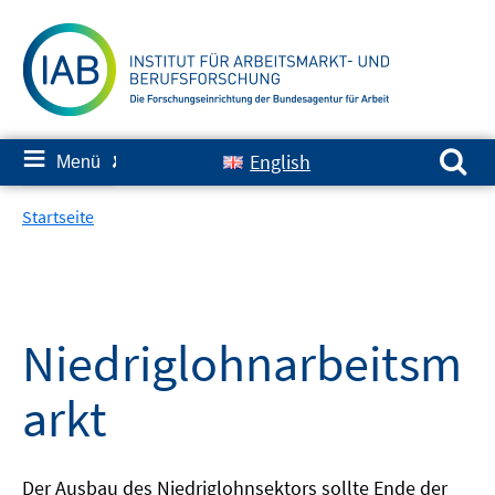
Springe
zum
Inhalt
Suchen nach:
≡
English
Menü
✘
Startseite
Niedriglohnarbeitsm
arkt
Der Ausbau des Niedriglohnsektors sollte Ende der