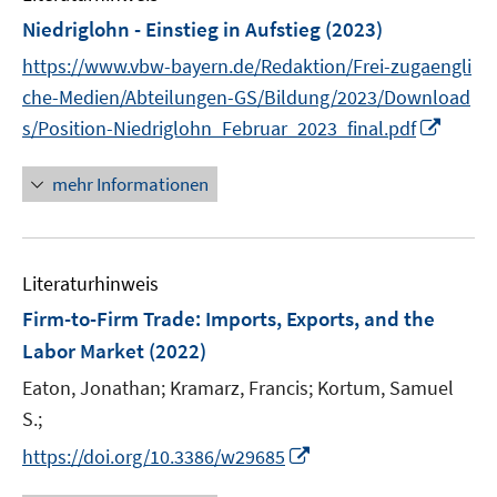
n
e
e
e
F
Niedriglohn - Einstieg in Aufstieg
(2023)
s
n
n
n
e
t
https://www.vbw-bayern.de/Redaktion/Frei-zugaengli
s
s
s
n
e
t
t
t
che-Medien/Abteilungen-GS/Bildung/2023/Download
s
r
e
e
e
I
s/Position-Niedriglohn_Februar_2023_final.pdf
t
ö
r
r
r
n
e
f
ö
ö
ö
n
r
mehr Informationen
f
f
f
f
e
ö
n
f
f
f
u
f
e
n
n
n
e
f
n
e
e
e
Literaturhinweis
m
n
n
n
n
F
e
Firm-to-Firm Trade: Imports, Exports, and the
e
n
Labor Market
(2022)
n
Eaton, Jonathan;
Kramarz, Francis;
Kortum, Samuel
s
t
S.;
e
I
https://doi.org/10.3386/w29685
r
n