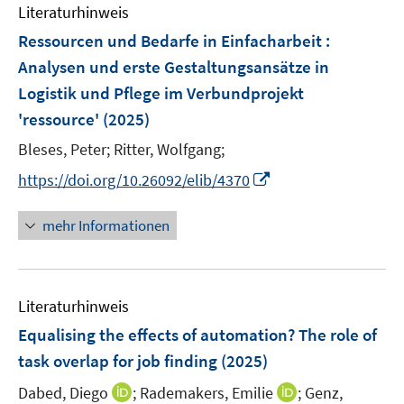
e
F
Literaturhinweis
m
n
e
F
Ressourcen und Bedarfe in Einfacharbeit :
n
e
Analysen und erste Gestaltungsansätze in
s
n
Logistik und Pflege im Verbundprojekt
t
s
e
'ressource'
(2025)
t
r
e
Bleses, Peter;
Ritter, Wolfgang;
ö
r
I
f
https://doi.org/10.26092/elib/4370
ö
n
f
f
n
n
mehr Informationen
f
e
e
n
u
n
e
e
n
Literaturhinweis
m
F
Equalising the effects of automation? The role of
e
task overlap for job finding
(2025)
n
I
I
Dabed, Diego
;
Rademakers, Emilie
;
Genz,
s