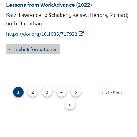
e
Lessons from WorkAdvance
(2022)
s
s
n
t
t
Katz, Lawrence F.;
Schaberg, Kelsey;
Hendra, Richard;
s
e
e
t
Roth, Jonathan;
r
r
e
I
https://doi.org/10.1086/717932
ö
ö
r
n
f
f
ö
n
mehr Informationen
f
f
f
e
n
n
f
u
e
e
n
e
n
n
e
m
n
F
e
1
2
3
4
5
...
Letzte Seite
n
>
s
t
e
r
ö