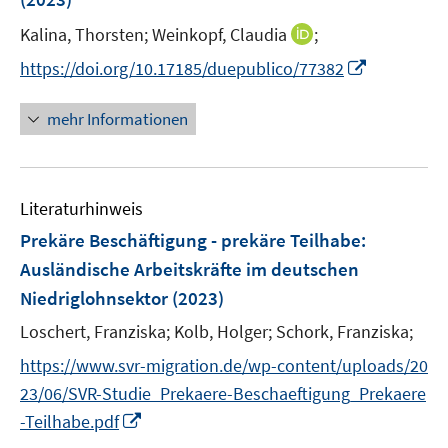
s
t
I
Kalina, Thorsten;
Weinkopf, Claudia
;
e
n
I
https://doi.org/10.17185/duepublico/77382
r
n
n
ö
e
n
mehr Informationen
f
u
e
f
e
u
n
m
e
e
F
Literaturhinweis
m
n
e
F
Prekäre Beschäftigung - prekäre Teilhabe
:
n
e
Ausländische Arbeitskräfte im deutschen
s
n
Niedriglohnsektor
(2023)
t
s
e
t
Loschert, Franziska;
Kolb, Holger;
Schork, Franziska;
r
e
https://www.svr-migration.de/wp-content/uploads/20
ö
r
23/06/SVR-Studie_Prekaere-Beschaeftigung_Prekaere
f
ö
f
I
-Teilhabe.pdf
f
n
n