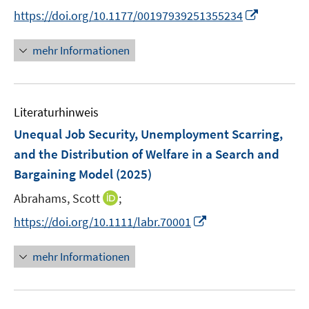
e
n
t
I
https://doi.org/10.1177/00197939251355234
r
n
e
n
ö
e
r
n
mehr Informationen
f
u
ö
e
f
e
f
u
n
m
f
e
e
F
n
Literaturhinweis
m
n
e
e
F
Unequal Job Security, Unemployment Scarring,
n
n
e
and the Distribution of Welfare in a Search and
s
n
Bargaining Model
t
(2025)
s
e
t
I
Abrahams, Scott
;
r
e
n
I
https://doi.org/10.1111/labr.70001
ö
r
n
n
f
ö
e
n
f
mehr Informationen
f
u
e
n
f
e
u
e
n
m
e
n