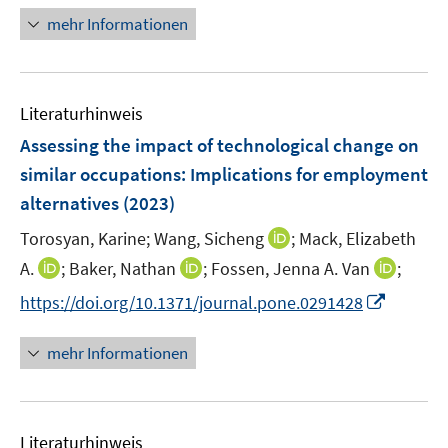
f
e
n
mehr Informationen
n
n
e
e
u
n
e
Literaturhinweis
m
F
Assessing the impact of technological change on
e
similar occupations: Implications for employment
n
alternatives
(2023)
s
t
I
Torosyan, Karine;
Wang, Sicheng
;
Mack, Elizabeth
e
n
I
I
I
A.
;
Baker, Nathan
;
Fossen, Jenna A. Van
;
r
n
n
n
n
I
https://doi.org/10.1371/journal.pone.0291428
ö
e
n
n
n
n
f
u
e
e
e
n
mehr Informationen
f
e
u
u
u
e
n
m
e
e
e
u
e
F
m
m
m
e
n
e
F
F
F
Literaturhinweis
m