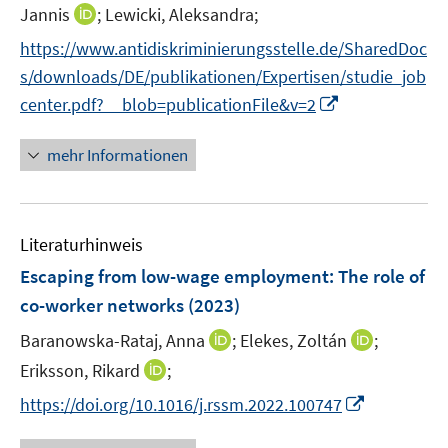
r
I
f
Jannis
;
Lewicki, Aleksandra;
ö
n
n
https://www.antidiskriminierungsstelle.de/SharedDoc
f
n
e
f
s/downloads/DE/publikationen/Expertisen/studie_job
e
n
n
I
center.pdf?__blob=publicationFile&v=2
u
e
n
e
n
n
mehr Informationen
m
e
F
u
e
e
n
Literaturhinweis
m
s
F
Escaping from low-wage employment: The role of
t
e
e
co-worker networks
(2023)
n
r
I
I
Baranowska-Rataj, Anna
;
Elekes, Zoltán
;
s
ö
n
n
t
I
Eriksson, Rikard
;
f
n
n
e
n
f
I
https://doi.org/10.1016/j.rssm.2022.100747
e
e
r
n
n
n
u
u
ö
e
e