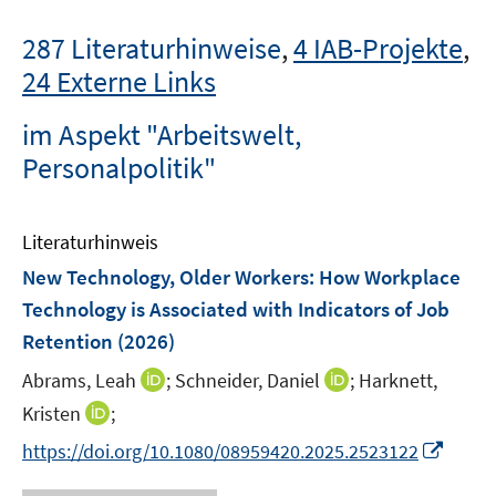
287 Literaturhinweise
,
4 IAB-Projekte
,
24 Externe Links
im Aspekt "Arbeitswelt,
Personalpolitik"
Literaturhinweis
New Technology, Older Workers: How Workplace
Technology is Associated with Indicators of Job
Retention
(2026)
I
I
Abrams, Leah
;
Schneider, Daniel
;
Harknett,
n
n
I
Kristen
;
n
n
n
I
https://doi.org/10.1080/08959420.2025.2523122
e
e
n
n
u
u
e