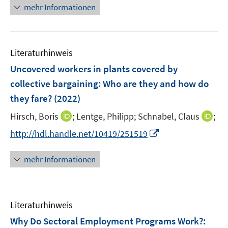
ö
n
mehr Informationen
f
e
f
u
n
e
e
Literaturhinweis
m
n
F
Uncovered workers in plants covered by
e
collective bargaining: Who are they and how do
n
they fare?
(2022)
s
t
I
I
Hirsch, Boris
;
Lentge, Philipp;
Schnabel, Claus
;
e
n
n
I
http://hdl.handle.net/10419/251519
r
n
n
n
ö
e
e
n
mehr Informationen
f
u
u
e
f
e
e
u
n
m
m
e
e
F
F
Literaturhinweis
m
n
e
e
F
Why Do Sectoral Employment Programs Work?
:
n
n