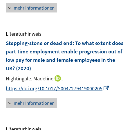
e
e
r
n
mehr Informationen
u
u
ö
e
e
e
f
u
m
m
f
e
F
F
n
Literaturhinweis
m
e
e
e
F
Stepping-stone or dead end: To what extent does
n
n
n
e
part-time employment enable progression out of
s
s
n
low pay for male and female employees in the
t
t
s
e
e
UK?
(2020)
t
r
r
e
I
Nightingale, Madeline
;
ö
ö
r
n
f
f
I
https://doi.org/10.1017/S0047279419000205
ö
n
f
f
n
f
e
n
n
n
mehr Informationen
f
u
e
e
e
n
e
n
n
u
e
m
e
n
F
Literaturhinweis
m