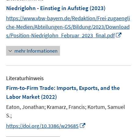
n
e
e
e
F
Niedriglohn - Einstieg in Aufstieg
(2023)
s
n
n
n
e
t
https://www.vbw-bayern.de/Redaktion/Frei-zugaengli
s
s
s
n
e
t
t
t
che-Medien/Abteilungen-GS/Bildung/2023/Download
s
r
e
e
e
I
s/Position-Niedriglohn_Februar_2023_final.pdf
t
ö
r
r
r
n
e
f
ö
ö
ö
n
r
mehr Informationen
f
f
f
f
e
ö
n
f
f
f
u
f
e
n
n
n
e
f
n
e
e
e
Literaturhinweis
m
n
n
n
n
F
e
Firm-to-Firm Trade: Imports, Exports, and the
e
n
Labor Market
(2022)
n
Eaton, Jonathan;
Kramarz, Francis;
Kortum, Samuel
s
t
S.;
e
I
https://doi.org/10.3386/w29685
r
n