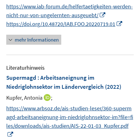
n
n
f
https://www.iab-forum.de/helfertaetigkeiten-werden-
e
n
f
I
nicht-nur-von-ungelernten-ausgeuebt/
u
e
n
n
I
e
https://doi.org/10.48720/IAB.FOO.20220719.01
u
e
n
n
m
e
n
e
n
F
mehr Informationen
m
u
e
e
F
e
u
n
e
m
e
s
n
F
Literaturhinweis
m
t
s
e
F
e
Supermagd : Arbeitsaneignung im
t
n
e
r
e
Niedriglohnsektor im Ländervergleich
(2022)
s
n
ö
r
t
I
Kupfer, Antonia
;
s
f
ö
e
n
t
f
f
https://www.arbsoz.de/ais-studien-leser/360-superm
r
n
e
n
f
agd-arbeitsaneignung-im-niedriglohnsektor-im?file=fi
ö
e
r
e
n
les/downloads/ais-studien/AIS-22-01-03_Kupfer.pdf
f
u
ö
n
e
I
f
e
f
n