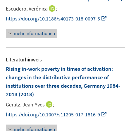
s
t
I
Escudero, Verónica
;
e
n
I
https://doi.org/10.1186/s40173-018-0097-5
r
n
n
ö
e
n
mehr Informationen
f
u
e
f
e
u
n
m
e
e
F
Literaturhinweis
m
n
e
F
Rising in-work poverty in times of activation
:
n
e
changes in the distributive performance of
s
n
institutions over three decades, Germany 1984-
t
s
e
2013
(2018)
t
r
e
I
Gerlitz, Jean-Yves
;
ö
r
n
f
I
https://doi.org/10.1007/s11205-017-1816-9
ö
n
f
n
f
e
n
n
mehr Informationen
f