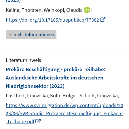
s
t
I
Kalina, Thorsten;
Weinkopf, Claudia
;
e
n
I
https://doi.org/10.17185/duepublico/77382
r
n
n
ö
e
n
mehr Informationen
f
u
e
f
e
u
n
m
e
e
F
Literaturhinweis
m
n
e
F
Prekäre Beschäftigung - prekäre Teilhabe
:
n
e
Ausländische Arbeitskräfte im deutschen
s
n
Niedriglohnsektor
(2023)
t
s
e
t
Loschert, Franziska;
Kolb, Holger;
Schork, Franziska;
r
e
https://www.svr-migration.de/wp-content/uploads/20
ö
r
23/06/SVR-Studie_Prekaere-Beschaeftigung_Prekaere
f
ö
f
I
-Teilhabe.pdf
f
n
n