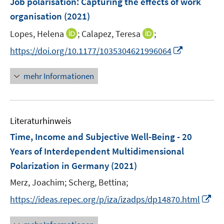
Job polarisation: Capturing the effects of work
n
n
e
organisation
(2021)
s
s
n
t
t
I
I
Lopes, Helena
;
Calapez, Teresa
;
s
e
e
n
n
t
I
https://doi.org/10.1177/1035304621996064
r
r
n
n
e
n
ö
ö
e
e
r
n
mehr Informationen
f
f
u
u
ö
e
f
f
e
e
f
u
n
n
m
m
f
e
e
e
F
F
n
Literaturhinweis
m
n
n
e
e
e
F
Time, Income and Subjective Well-Being - 20
n
n
n
e
Years of Interdependent Multidimensional
s
s
n
Polarization in Germany
t
(2021)
t
s
e
e
t
Merz, Joachim;
Scherg, Bettina;
r
r
e
I
https://ideas.repec.org/p/iza/izadps/dp14870.html
ö
ö
r
n
f
f
ö
n