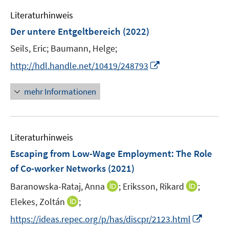
m
e
n
n
F
Literaturhinweis
m
s
s
e
F
Der untere Entgeltbereich
(2022)
t
t
n
e
e
e
Seils, Eric;
Baumann, Helge;
s
n
r
r
t
I
s
http://hdl.handle.net/10419/248793
ö
ö
e
n
t
f
f
r
n
e
mehr Informationen
f
f
ö
e
r
n
n
f
u
ö
e
e
f
e
f
n
n
n
Literaturhinweis
m
f
e
F
n
Escaping from Low-Wage Employment
:
The Role
n
e
e
of Co-worker Networks
(2021)
n
n
I
I
Baranowska-Rataj, Anna
;
Eriksson, Rikard
;
s
n
n
t
I
Elekes, Zoltán
;
n
n
e
n
I
https://ideas.repec.org/p/has/discpr/2123.html
e
e
r
n