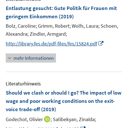
e
F
Entlastung gesucht
:
Gute Politik für Frauen mit
n
e
geringem Einkommen
(2019)
s
n
t
Bolz, Caroline;
Grimm, Robert;
Wolfs, Laura;
Schoen,
s
e
t
Alexandra;
Zindler, Armgard;
r
e
I
http://library.fes.de/pdf-files/fes/15824.pdf
ö
r
n
f
ö
n
mehr Informationen
f
f
e
n
f
u
e
n
e
n
e
Literaturhinweis
m
n
F
Should we clash or should I go? The impact of low
e
wage and poor working conditions on the exit-
n
voice trade-off
(2019)
s
t
I
Godechot, Olivier
;
Salibekyan, Zinaïda;
e
n