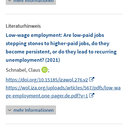
mehr Informationen
f
f
f
e
n
n
f
u
e
e
n
e
n
n
e
Literaturhinweis
m
n
F
Low-wage employment
:
Are low-paid jobs
e
stepping stones to higher-paid jobs, do they
n
become persistent, or do they lead to recurring
s
unemployment?
(2021)
t
e
I
Schnabel, Claus
;
r
n
I
https://doi.org/10.15185/izawol.276.v2
ö
n
n
https://wol.iza.org/uploads/articles/567/pdfs/low-wa
f
e
n
I
f
ge-employment.one-pager.de.pdf?v=1
u
e
n
n
e
u
n
e
mehr Informationen
m
e
e
n
F
m
u
e
F