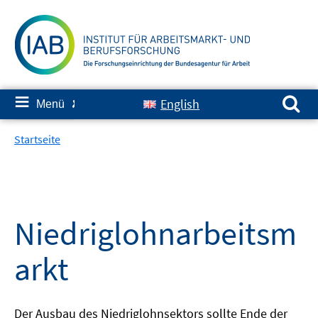
Springe
zum
Inhalt
Suchen nach:
≡
English
Menü
✘
Startseite
Niedriglohnarbeitsm
arkt
Der Ausbau des Niedriglohnsektors sollte Ende der