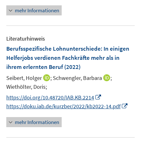
n
n
m
f
n
e
F
mehr Informationen
n
e
n
e
e
u
n
n
e
s
Literaturhinweis
m
t
F
e
Berufsspezifische Lohnunterschiede: In einigen
e
r
Helferjobs verdienen Fachkräfte mehr als in
n
ö
ihrem erlernten Beruf
(2022)
s
f
t
I
I
Seibert, Holger
;
f
Schwengler, Barbara
;
e
n
n
n
Wiethölter, Doris;
r
n
n
e
I
https://doi.org/10.48720/IAB.KB.2214
ö
e
e
n
n
I
https://doku.iab.de/kurzber/2022/kb2022-14.pdf
f
u
u
n
n
f
e
e
e
n
n
mehr Informationen
m
m
u
e
e
F
F
e
u
n
e
e