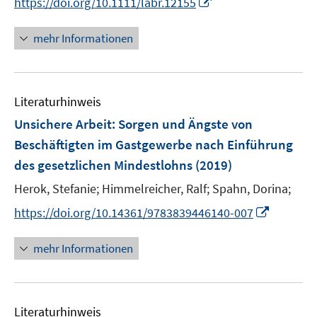
I
https://doi.org/10.1111/labr.12155
r
n
n
ö
e
n
mehr Informationen
f
u
e
f
e
u
n
m
e
e
F
Literaturhinweis
m
n
e
F
Unsichere Arbeit
:
Sorgen und Ängste von
n
e
Beschäftigten im Gastgewerbe nach Einführung
s
n
des gesetzlichen Mindestlohns
t
(2019)
s
e
t
Herok, Stefanie;
Himmelreicher, Ralf;
Spahn, Dorina;
r
e
I
https://doi.org/10.14361/9783839446140-007
ö
r
n
f
ö
n
mehr Informationen
f
f
e
n
f
u
e
n
e
n
e
Literaturhinweis
m