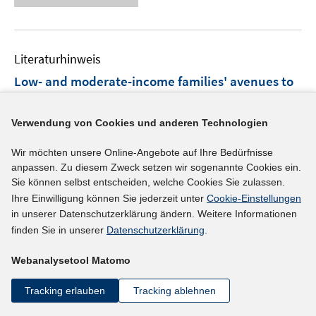
u
e
e
n
e
n
u
e
m
e
n
F
Literaturhinweis
m
e
F
Low- and moderate-income families' avenues to
n
e
mobility
:
overcoming threats to asset
s
n
accumulation and remaining in undesirable
t
Verwendung von Cookies und anderen Technologien
s
e
neighborhoods
(2018)
t
Wir möchten unsere Online-Angebote auf Ihre Bedürfnisse
r
e
I
I
Mendenhall, Ruby
;
Bellisle, Dylan
;
Kramer,
anpassen. Zu diesem Zweck setzen wir sogenannte Cookies ein.
ö
r
n
n
Sie können selbst entscheiden, welche Cookies Sie zulassen.
I
Karen Z.
;
f
ö
n
n
Ihre Einwilligung können Sie jederzeit unter
Cookie-Einstellungen
n
f
I
f
https://doi.org/10.1016/j.rssm.2017.12.001
in unserer Datenschutzerklärung ändern. Weitere Informationen
e
e
n
n
n
f
finden Sie in unserer
Datenschutzerklärung
.
u
u
e
e
n
n
mehr Informationen
e
e
u
n
e
e
Webanalysetool Matomo
m
m
e
u
n
F
F
m
Tracking erlauben
Tracking ablehnen
e
e
e
F
Literaturhinweis
m