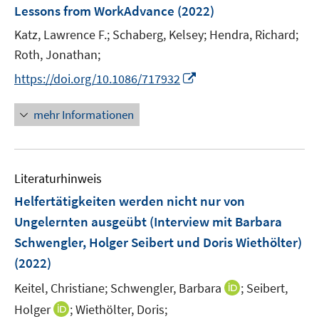
e
Lessons from WorkAdvance
(2022)
s
s
n
t
t
Katz, Lawrence F.;
Schaberg, Kelsey;
Hendra, Richard;
s
e
e
t
Roth, Jonathan;
r
r
e
I
https://doi.org/10.1086/717932
ö
ö
r
n
f
f
ö
n
mehr Informationen
f
f
f
e
n
n
f
u
e
e
n
e
n
n
e
Literaturhinweis
m
n
F
Helfertätigkeiten werden nicht nur von
e
Ungelernten ausgeübt (Interview mit Barbara
n
Schwengler, Holger Seibert und Doris Wiethölter)
s
(2022)
t
e
I
Keitel, Christiane;
Schwengler, Barbara
;
Seibert,
r
n
I
Holger
;
Wiethölter, Doris;
ö