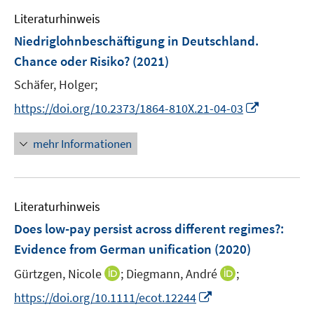
e
n
e
Literaturhinweis
m
s
n
F
Niedriglohnbeschäftigung in Deutschland.
t
s
e
e
Chance oder Risiko?
(2021)
t
n
r
e
Schäfer, Holger;
s
ö
r
t
I
https://doi.org/10.2373/1864-810X.21-04-03
f
ö
e
n
f
f
r
n
n
mehr Informationen
f
ö
e
e
n
f
u
n
e
f
e
n
n
Literaturhinweis
m
e
F
Does low-pay persist across different regimes?
:
n
e
Evidence from German unification
(2020)
n
I
I
Gürtzgen, Nicole
;
Diegmann, André
;
s
n
n
t
I
https://doi.org/10.1111/ecot.12244
n
n
e
n