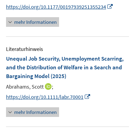
e
n
t
I
https://doi.org/10.1177/00197939251355234
r
n
e
n
ö
e
r
n
mehr Informationen
f
u
ö
e
f
e
f
u
n
m
f
e
e
F
n
Literaturhinweis
m
n
e
e
F
Unequal Job Security, Unemployment Scarring,
n
n
e
and the Distribution of Welfare in a Search and
s
n
Bargaining Model
t
(2025)
s
e
t
I
Abrahams, Scott
;
r
e
n
I
https://doi.org/10.1111/labr.70001
ö
r
n
n
f
ö
e
n
f
mehr Informationen
f
u
e
n
f
e
u
e
n
m
e
n