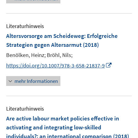
u
ö
e
f
f
e
f
u
n
n
m
f
e
e
e
F
n
Literaturhinweis
m
n
n
e
e
F
Altersvorsorge am Scheideweg
:
Erfolgreiche
n
n
e
Strategien gegen Altersarmut
(2018)
s
n
t
Benölken, Heinz;
Bröhl, Nils;
s
e
t
I
https://doi.org/10.1007/978-3-658-21837-9
r
e
n
ö
r
n
mehr Informationen
f
ö
e
f
f
u
n
f
e
e
n
Literaturhinweis
m
n
e
F
Are active labour market policies effective in
n
e
activating and integrating low-skilled
n
individuals?
:
an international comparison
(2018)