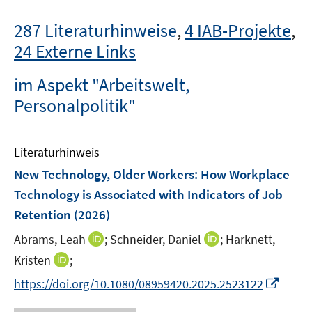
287 Literaturhinweise
,
4 IAB-Projekte
,
24 Externe Links
im Aspekt "Arbeitswelt,
Personalpolitik"
Literaturhinweis
New Technology, Older Workers: How Workplace
Technology is Associated with Indicators of Job
Retention
(2026)
I
I
Abrams, Leah
;
Schneider, Daniel
;
Harknett,
n
n
I
Kristen
;
n
n
n
I
https://doi.org/10.1080/08959420.2025.2523122
e
e
n
n
u
u
e