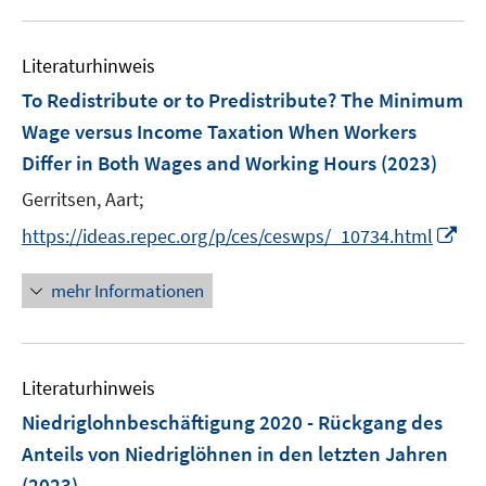
m
m
u
n
e
F
F
e
n
e
e
Literaturhinweis
m
s
n
n
F
To Redistribute or to Predistribute? The Minimum
t
s
s
e
e
Wage versus Income Taxation When Workers
t
t
n
r
e
e
Differ in Both Wages and Working Hours
(2023)
s
ö
r
r
t
Gerritsen, Aart;
f
ö
ö
e
f
I
https://ideas.repec.org/p/ces/ceswps/_10734.html
f
f
r
n
n
f
f
ö
e
n
n
n
mehr Informationen
f
n
e
e
e
f
u
n
n
n
e
e
Literaturhinweis
m
n
F
Niedriglohnbeschäftigung 2020 - Rückgang des
e
Anteils von Niedriglöhnen in den letzten Jahren
n
(2023)