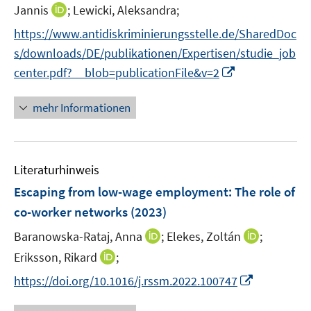
r
I
f
Jannis
;
Lewicki, Aleksandra;
ö
n
n
https://www.antidiskriminierungsstelle.de/SharedDoc
f
n
e
f
s/downloads/DE/publikationen/Expertisen/studie_job
e
n
n
I
center.pdf?__blob=publicationFile&v=2
u
e
n
e
n
n
mehr Informationen
m
e
F
u
e
e
n
Literaturhinweis
m
s
F
Escaping from low-wage employment: The role of
t
e
e
co-worker networks
(2023)
n
r
I
I
Baranowska-Rataj, Anna
;
Elekes, Zoltán
;
s
ö
n
n
t
I
Eriksson, Rikard
;
f
n
n
e
n
f
I
https://doi.org/10.1016/j.rssm.2022.100747
e
e
r
n
n
n
u
u
ö
e
e