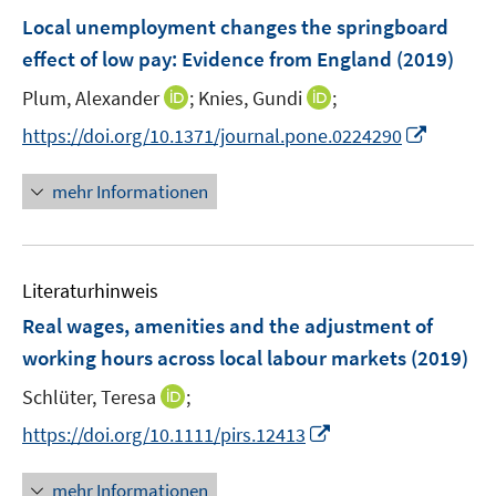
n
F
Local unemployment changes the springboard
e
effect of low pay: Evidence from England
(2019)
n
I
I
Plum, Alexander
;
Knies, Gundi
;
s
n
n
t
I
https://doi.org/10.1371/journal.pone.0224290
n
n
e
n
e
e
r
n
mehr Informationen
u
u
ö
e
e
e
f
u
m
m
f
e
F
F
n
Literaturhinweis
m
e
e
e
F
Real wages, amenities and the adjustment of
n
n
n
e
working hours across local labour markets
(2019)
s
s
n
t
t
I
Schlüter, Teresa
;
s
e
e
n
t
I
https://doi.org/10.1111/pirs.12413
r
r
n
e
n
ö
ö
e
r
n
mehr Informationen
f
f