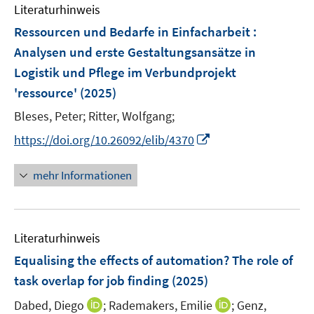
e
F
Literaturhinweis
m
n
e
F
Ressourcen und Bedarfe in Einfacharbeit :
n
e
Analysen und erste Gestaltungsansätze in
s
n
Logistik und Pflege im Verbundprojekt
t
s
e
'ressource'
(2025)
t
r
e
Bleses, Peter;
Ritter, Wolfgang;
ö
r
I
f
https://doi.org/10.26092/elib/4370
ö
n
f
f
n
n
mehr Informationen
f
e
e
n
u
n
e
e
n
Literaturhinweis
m
F
Equalising the effects of automation? The role of
e
task overlap for job finding
(2025)
n
I
I
Dabed, Diego
;
Rademakers, Emilie
;
Genz,
s