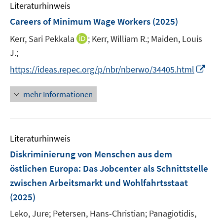
e
n
Literaturhinweis
m
n
e
F
Careers of Minimum Wage Workers
(2025)
n
e
I
Kerr, Sari Pekkala
;
Kerr, William R.;
Maiden, Louis
n
n
J.;
s
n
t
I
https://ideas.repec.org/p/nbr/nberwo/34405.html
e
e
n
u
r
n
mehr Informationen
e
ö
e
m
f
u
F
f
e
e
n
Literaturhinweis
m
n
e
F
Diskriminierung von Menschen aus dem
s
n
e
östlichen Europa
:
Das Jobcenter als Schnittstelle
t
n
e
zwischen Arbeitsmarkt und Wohlfahrtsstaat
s
r
(2025)
t
ö
e
Leko, Jure;
Petersen, Hans-Christian;
Panagiotidis,
f