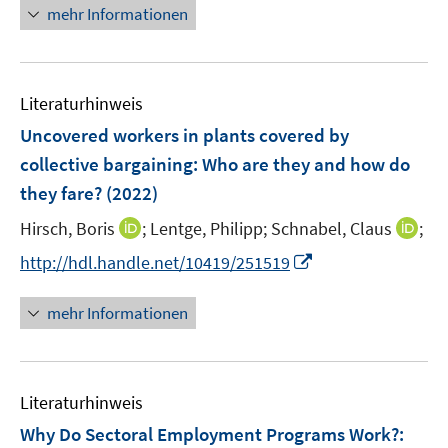
ö
n
mehr Informationen
f
e
f
u
n
e
e
Literaturhinweis
m
n
F
Uncovered workers in plants covered by
e
collective bargaining: Who are they and how do
n
they fare?
(2022)
s
t
I
I
Hirsch, Boris
;
Lentge, Philipp;
Schnabel, Claus
;
e
n
n
I
http://hdl.handle.net/10419/251519
r
n
n
n
ö
e
e
n
mehr Informationen
f
u
u
e
f
e
e
u
n
m
m
e
e
F
F
Literaturhinweis
m
n
e
e
F
Why Do Sectoral Employment Programs Work?
:
n
n