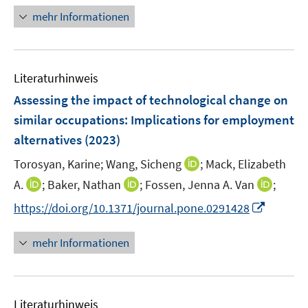
f
e
n
mehr Informationen
n
n
e
e
u
n
e
Literaturhinweis
m
F
Assessing the impact of technological change on
e
similar occupations: Implications for employment
n
alternatives
(2023)
s
t
I
Torosyan, Karine;
Wang, Sicheng
;
Mack, Elizabeth
e
n
I
I
I
A.
;
Baker, Nathan
;
Fossen, Jenna A. Van
;
r
n
n
n
n
I
https://doi.org/10.1371/journal.pone.0291428
ö
e
n
n
n
n
f
u
e
e
e
n
mehr Informationen
f
e
u
u
u
e
n
m
e
e
e
u
e
F
m
m
m
e
n
e
F
F
F
Literaturhinweis
m