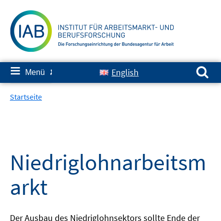
Springe
zum
Inhalt
Suchen nach:
≡
English
Menü
✘
Startseite
Niedriglohnarbeitsm
arkt
Der Ausbau des Niedriglohnsektors sollte Ende der