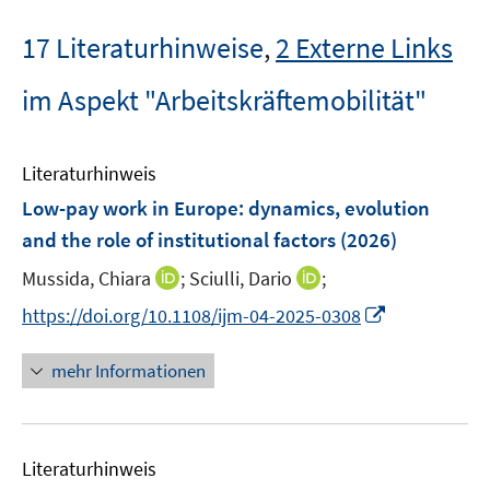
17 Literaturhinweise
,
2 Externe Links
im Aspekt "Arbeitskräftemobilität"
Literaturhinweis
Low-pay work in Europe: dynamics, evolution
and the role of institutional factors
(2026)
I
I
Mussida, Chiara
;
Sciulli, Dario
;
n
n
I
https://doi.org/10.1108/ijm-04-2025-0308
n
n
n
e
e
n
mehr Informationen
u
u
e
e
e
u
m
m
e
F
F
Literaturhinweis
m
e
e