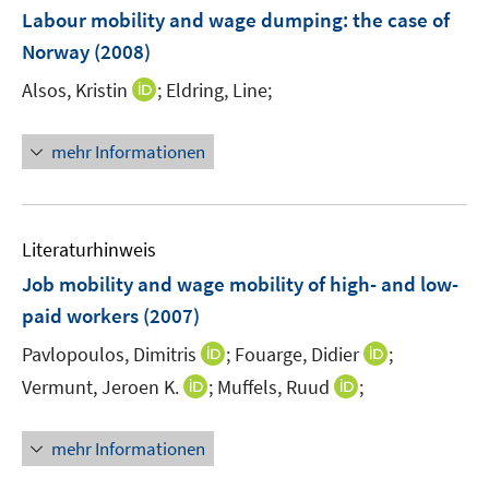
e
e
F
Labour mobility and wage dumping
:
the case of
n
n
e
Norway
(2008)
s
n
t
I
Alsos, Kristin
;
Eldring, Line;
s
e
n
t
r
n
e
mehr Informationen
ö
e
r
f
u
ö
f
e
f
n
m
f
Literaturhinweis
e
F
n
Job mobility and wage mobility of high- and low-
n
e
e
paid workers
(2007)
n
n
s
I
I
Pavlopoulos, Dimitris
;
Fouarge, Didier
;
t
n
n
I
I
Vermunt, Jeroen K.
;
Muffels, Ruud
;
e
n
n
n
n
r
e
e
n
n
mehr Informationen
ö
u
u
e
e
f
e
e