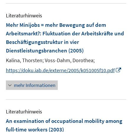
u
u
f
m
m
e
e
n
F
F
m
m
Literaturhinweis
e
e
e
F
F
Mehr Minijobs = mehr Bewegung auf dem
n
n
n
e
e
Arbeitsmarkt?
:
Fluktuation der Arbeitskräfte und
s
s
n
n
t
t
Beschäftigungsstruktur in vier
s
s
e
e
t
t
Dienstleistungsbranchen
(2005)
r
r
e
e
Kalina, Thorsten;
Voss-Dahm, Dorothea;
ö
ö
r
r
f
f
I
https://doku.iab.de/externe/2005/k051005f10.pdf
ö
ö
f
f
n
f
f
n
n
n
mehr Informationen
f
f
e
e
e
n
n
n
n
u
e
e
e
n
n
Literaturhinweis
m
F
An examination of occupational mobility among
e
full-time workers
(2003)