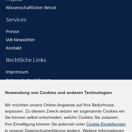
n
Wissenschaftlicher Beirat
e
n
Services
Presse
IAB-Newsletter
Kontakt
Rechtliche Links
Impressum
Datenschutzerklärung
Erklärung zur Barrierefreiheit
Verwendung von Cookies und anderen Technologien
Barrieren melden
Wir möchten unsere Online-Angebote auf Ihre Bedürfnisse
Social-Media-Kanäle
anpassen. Zu diesem Zweck setzen wir sogenannte Cookies ein.
Sie können selbst entscheiden, welche Cookies Sie zulassen.
BlueSky
Ihre Einwilligung können Sie jederzeit unter
Cookie-Einstellungen
YouTube
in unserer Datenschutzerklärung ändern. Weitere Informationen