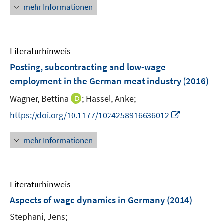
e
e
n
f
mehr Informationen
f
u
u
e
n
f
e
e
u
e
n
m
m
e
n
e
F
F
Literaturhinweis
m
n
e
e
F
Posting, subcontracting and low-wage
n
n
e
employment in the German meat industry
(2016)
s
s
n
t
t
I
Wagner, Bettina
;
Hassel, Anke;
s
e
e
n
t
I
https://doi.org/10.1177/1024258916636012
r
r
n
e
n
ö
ö
e
r
n
mehr Informationen
f
f
u
ö
e
f
f
e
f
u
n
n
m
f
e
e
e
F
n
Literaturhinweis
m
n
n
e
e
F
Aspects of wage dynamics in Germany
(2014)
n
n
e
Stephani, Jens;
s
n