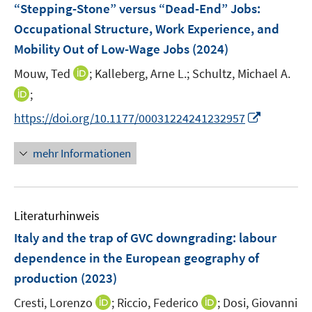
F
“Stepping-Stone” versus “Dead-End” Jobs:
n
n
e
Occupational Structure, Work Experience, and
s
s
n
Mobility Out of Low-Wage Jobs
t
(2024)
t
s
e
e
t
I
Mouw, Ted
;
Kalleberg, Arne L.;
Schultz, Michael A.
r
r
e
n
I
;
ö
ö
r
n
n
f
f
I
https://doi.org/10.1177/00031224241232957
ö
e
n
f
f
n
f
u
e
n
n
n
mehr Informationen
f
e
u
e
e
e
n
m
e
n
n
u
e
F
m
e
n
e
F
Literaturhinweis
m
n
e
F
Italy and the trap of GVC downgrading: labour
s
n
e
t
dependence in the European geography of
s
n
e
production
t
(2023)
s
r
e
t
I
I
Cresti, Lorenzo
;
Riccio, Federico
;
Dosi, Giovanni
ö
r