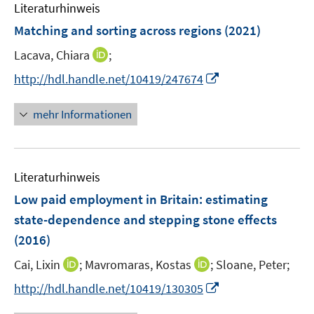
F
F
Literaturhinweis
f
m
n
n
e
e
n
F
Matching and sorting across regions
(2021)
n
n
e
e
s
s
I
Lacava, Chiara
;
n
n
t
t
n
s
I
http://hdl.handle.net/10419/247674
e
e
n
t
n
r
r
e
e
n
mehr Informationen
ö
ö
u
r
e
f
f
e
ö
u
f
f
m
f
e
n
n
F
Literaturhinweis
f
m
e
e
e
n
F
Low paid employment in Britain
:
estimating
n
n
n
e
e
state-dependence and stepping stone effects
s
n
n
(2016)
t
s
e
t
I
I
Cai, Lixin
;
Mavromaras, Kostas
;
Sloane, Peter;
r
e
n
n
I
http://hdl.handle.net/10419/130305
ö
r
n
n
n
f
ö