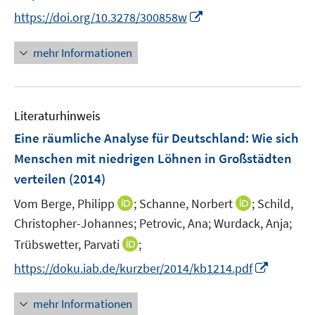
t
I
s
https://doi.org/10.3278/300858w
e
n
t
r
n
e
mehr Informationen
ö
e
r
f
u
ö
f
e
f
n
Literaturhinweis
m
f
e
F
n
Eine räumliche Analyse für Deutschland: Wie sich
n
e
e
Menschen mit niedrigen Löhnen in Großstädten
n
n
verteilen
(2014)
s
t
I
I
Vom Berge, Philipp
;
Schanne, Norbert
;
Schild,
e
n
n
Christopher-Johannes;
Petrovic, Ana;
Wurdack, Anja;
r
n
n
I
Trübswetter, Parvati
;
ö
e
e
n
I
https://doku.iab.de/kurzber/2014/kb1214.pdf
f
u
u
n
n
f
e
e
e
n
n
mehr Informationen
m
m
u