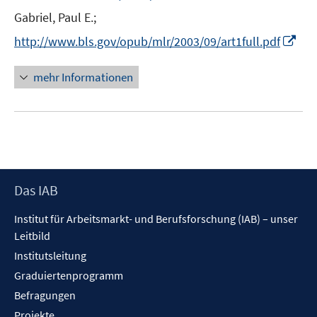
n
Gabriel, Paul E.;
s
t
I
http://www.bls.gov/opub/mlr/2003/09/art1full.pdf
e
n
r
n
mehr Informationen
ö
e
f
u
f
e
n
m
e
F
n
e
Footer
Das IAB
n
Inhalt
s
Institut für Arbeitsmarkt- und Berufsforschung (IAB) – unser
t
Leitbild
e
Institutsleitung
r
Graduiertenprogramm
ö
f
Befragungen
f
Projekte