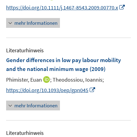
e
n
t
I
f
https://doi.org/10.1111/j.1467-8543.2009.00770.x
r
n
e
n
f
ö
e
r
n
n
mehr Informationen
f
u
ö
e
e
f
e
f
u
n
n
m
f
e
e
F
n
Literaturhinweis
m
n
e
e
F
Gender differences in low pay labour mobility
n
n
e
and the national minimum wage
(2009)
s
n
t
I
Phimister, Euan
;
Theodossiou, Ioannis;
s
e
n
t
I
https://doi.org/10.1093/oep/gpn045
r
n
e
n
ö
e
r
n
mehr Informationen
f
u
ö
e
f
e
f
u
n
m
f
e
e
F
n
Literaturhinweis
m
n