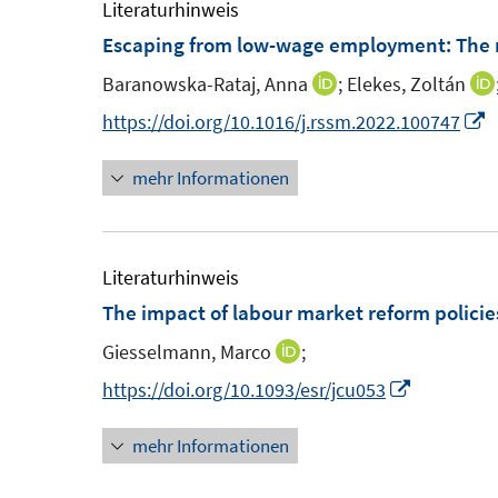
Literaturhinweis
Escaping from low-wage employment: The r
Baranowska-Rataj, Anna
;
Elekes, Zoltán
I
n
I
https://doi.org/10.1016/j.rssm.2022.100747
n
n
mehr Informationen
e
n
u
e
e
u
m
e
Literaturhinweis
F
The impact of labour market reform policies
e
F
Giesselmann, Marco
;
I
n
e
n
I
https://doi.org/10.1093/esr/jcu053
s
n
n
n
t
s
mehr Informationen
e
n
e
t
u
e
r
e