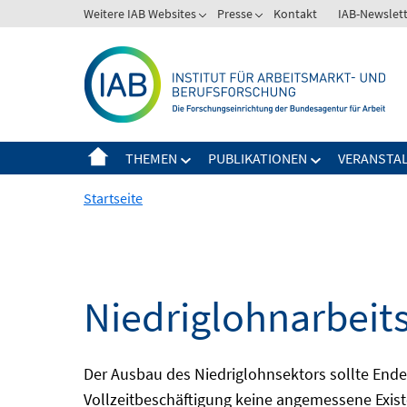
Springe
Weitere IAB Websites
Presse
Kontakt
IAB-Newslet
zum
Inhalt
THEMEN
PUBLIKATIONEN
VERANSTA
Startseite
Niedriglohnarbeit
Der Ausbau des Niedriglohnsektors sollte Ende d
Vollzeitbeschäftigung keine angemessene Existe