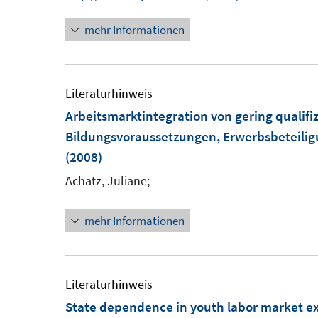
n
n
mehr Informationen
n
e
u
e
Literaturhinweis
m
Arbeitsmarktintegration von gering qualif
F
Bildungsvoraussetzungen, Erwerbsbeteiligu
e
(2008)
n
Achatz, Juliane;
s
t
mehr Informationen
e
r
ö
Literaturhinweis
f
State dependence in youth labor market exp
f