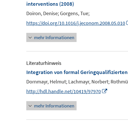
interventions
(2008)
n
Doiron, Denise;
Gorgens, Tue;
e
n
https://doi.org/10.1016/j.jeconom.2008.05.010
mehr Informationen
Literaturhinweis
Integration von formal Geringqualifizierte
Dornmayr, Helmut;
Lachmayr, Norbert;
Rothmül
I
http://hdl.handle.net/10419/97970
n
mehr Informationen
n
e
u