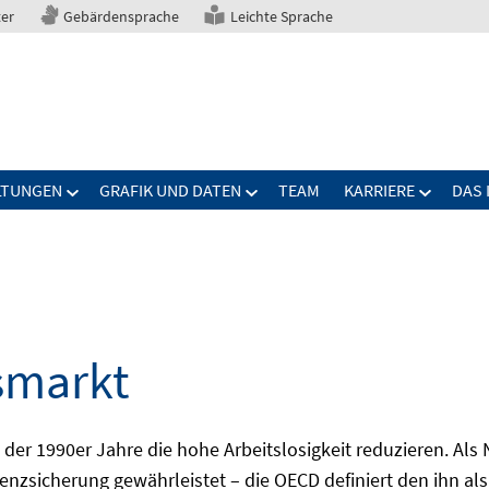
ter
Gebärdensprache
Leichte Sprache
LTUNGEN
GRAFIK UND DATEN
TEAM
KARRIERE
DAS 
smarkt
er 1990er Jahre die hohe Arbeitslosigkeit reduzieren. Als Ni
nzsicherung gewährleistet – die OECD definiert den ihn als