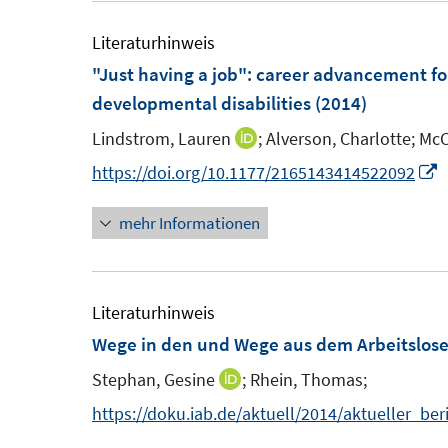
e
u
ö
r
m
e
Literaturhinweis
f
ö
F
m
"Just having a job"
:
career advancement for
f
f
e
F
developmental disabilities
(2014)
n
f
n
e
e
n
Lindstrom, Lauren
;
Alverson, Charlotte;
McC
I
s
n
n
e
n
I
https://doi.org/10.1177/2165143414522092
t
s
n
n
n
e
t
mehr Informationen
e
n
r
e
u
e
ö
r
e
u
f
ö
m
e
Literaturhinweis
f
f
F
Wege in den und Wege aus dem Arbeitslose
n
f
e
F
e
n
Stephan, Gesine
;
Rhein, Thomas;
I
n
e
n
e
n
https://doku.iab.de/aktuell/2014/aktueller_ber
s
n
n
n
t