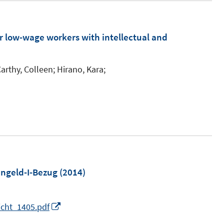
ö
ö
f
f
 low-wage workers with intellectual and
f
f
n
n
e
e
arthy, Colleen;
Hirano, Kara;
n
n
m
ngeld-I-Bezug
(2014)
I
icht_1405.pdf
n