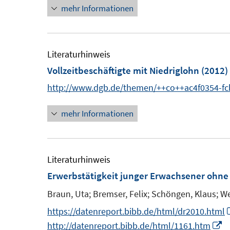
s
mehr Informationen
e
e
t
u
r
e
e
ö
r
m
Literaturhinweis
f
ö
F
Vollzeitbeschäftigte mit Niedriglohn
(2012)
f
f
e
n
http://www.dgb.de/themen/++co++ac4f0354-fc
f
n
e
n
s
mehr Informationen
n
e
t
n
e
r
Literaturhinweis
ö
Erwerbstätigkeit junger Erwachsener ohne
f
Braun, Uta;
Bremser, Felix;
Schöngen, Klaus;
We
f
n
https://datenreport.bibb.de/html/dr2010.html
e
I
http://datenreport.bibb.de/html/1161.htm